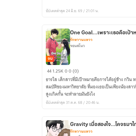
หัว
อัปเดตล่าสุด 24 มิ.ย. 69 / 21:01 น.
ใจ
ยัย
Ice
One Goal...เพราะเธอคือเป้า
Queen
รักหวานแหวว
(มี
จอนสโนว
Ebook)
จบ
One
44
1.25K
0
0 (0)
Goal...เพราะ
ธารใส เด็กสาวที่มีเป้าหมายคือการได้อยู่ข้าง กวิน 
เธอ
สมบัติของมหาวิทยาลัย ที่มองเธอเป็นเพียงน้องสาว
คือ
สูงเกิดกั้น จะทำลายมันยังไง
เป้า
อัปเดตล่าสุด 31 ต.ค. 68 / 20:46 น.
หมาย
Gravity เมื่อสองใจ...โคจรมาใก
รักหวานแหวว