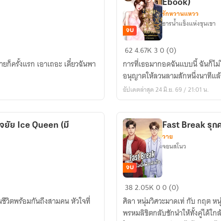
Ebook)
รักหวานแหวว
ธารน้ำแข็งแห่งขุนเขา
จบ
Engineer-
62
4.67K
3
0 (0)
Siblings
้ายก็ครั้งแรก เอาเถอะ เดี๋ยวฉันพา
การที่เธอมากอดฉันแบบนี้ ฉันก็ไม่ไ
|
อนุญาตให้ลวนลามสักหนึ่งนาทีแล้
กระตุ้น
อัปเดตล่าสุด 24 มิ.ย. 69 / 21:01 น.
หัวใจ
วิศวะ
หน้า
ใจยัย Ice Queen (มี
Fast Break รุกครั
ตาย
วาย
(มี
จอนสโนว
Ebook)
จบ
Fast
38
2.05K
0
0 (0)
Break
ในชีวิตพร้อมกันถึงสามคน หัวใจที่
ศิลา หนุ่มวิศวะมาดเท่ กับ กฤต หน
รุก
พรหมลิขิตกลับชักนำให้ทั้งคู่ได้ใกล้
ครั้ง