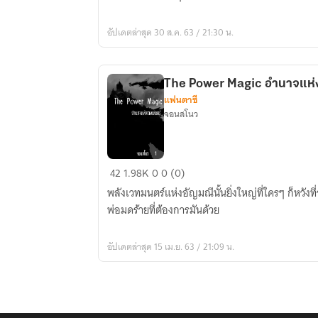
อย่า
ให้
อัปเดตล่าสุด 30 ส.ค. 63 / 21:30 น.
เขา
รู้
The Power Magic อำนาจแห่
แฟนตาซี
จอนสโนว
The
42
1.98K
0
0 (0)
Power
พลังเวทมนตร์แห่งอัญมณีนั้นยิ่งใหญ่ที่ใครๆ ก็หวั
Magic
พ่อมดร้ายที่ต้องการมันด้วย
อำนาจ
แห่ง
อัปเดตล่าสุด 15 เม.ย. 63 / 21:09 น.
เวทมนตร์