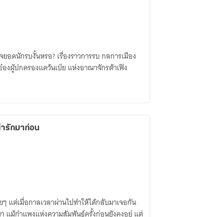
จยอดนักรบงั้นหรอ? เรื่องราวการรบ กลการเมือง
อ๋องผู้ปกครองแคว้นเป่ย แห่งอาณาจักรต้าเฟิง
น่ารักมาก่อน
เฉยๆ แต่เมื่อกาลเวลาผ่านไปทำให้ได้กลับมาเจอกัน
มา แม้กำแพงแห่งความสัมพันธ์ครั้งก่อนยังคงอยู่ แต่