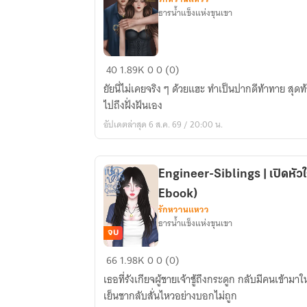
ธารน้ำแข็งแห่งขุนเขา
Engineer-
40
1.89K
0
0 (0)
Siblings
ยัยนี่ไม่เคยจริง ๆ ด้วยแฮะ ทำเป็นปากดีท้าทาย สุดท
|
ไปถึงฝั่งฝันเอง
ปิด
อัปเดตล่าสุด 6 ส.ค. 69 / 20:00 น.
คดี
หัวใจ
วิศวะ
Engineer-Siblings | เปิดหัว
เพลย์บอย
Ebook)
รักหวานแหวว
ธารน้ำแข็งแห่งขุนเขา
จบ
Engineer-
66
1.98K
0
0 (0)
Siblings
เธอที่รังเกียจผู้ชายเจ้าชู้ถึงกระดูก กลับมีคนเข้ามา
|
เย็นชากลับสั่นไหวอย่างบอกไม่ถูก
เปิด