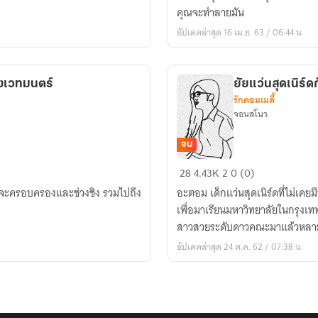
ไม่
คุณจะทำลายมัน
เคย
อัปเดตล่าสุด 16 เม.ย. 63 / 06:44 น.
น่า
รัก
มา
งเวทมนตร์
ยัยแว่นสุดเนิร์ด
ก่อน
รักคอมเมดี้
จอนสโนว
จบ
ยัย
28
4.43K
2
0 (0)
แว่น
งที่จะครอบครองและช่วงชิง รวมไปถึง
อะตอม เด็กแว่นสุดเนิร์ดที่ไม่เ
สุด
เพื่อมาเรียนมหาวิทยาลัยในกรุงเทพ
เนิร์
สาวสวยระดับดาวคณะมาแล้วหล
ดกับ
อัปเดตล่าสุด 24 ต.ค. 62 / 07:38 น.
หนุ่ม
สุด
ฮอต