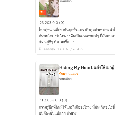
จอนสโนว
จบ
Gravity
23
203
0
0 (0)
เมื่อ
โลกคู่ขนานที่ต่างกันสุดขั้ว...แรงดึงดูดนำพาสองหัวใ
สองใจ...โคจร
ค้นพบโดย "ใยไหม" "ฉันเป็นคนแรกแท้ๆ ที่ค้นพบค
มา
กัน อยู่ดีๆ ก็ตามกรี๊ด..."
ใกล้
อัปเดตล่าสุด 31 ต.ค. 68 / 20:45 น.
กัน
Hiding My Heart อย่าให้เขารู้
รักหวานแหวว
จอนสโนว
Hiding
41
2.05K
0
0 (0)
My
ความรู้สึกที่ฉันมีให้แกมันคืออะไรวะ นี่มันเกิดอะไรข
Heart
มันต้องสั่นแปลกๆ ด้วยวะ