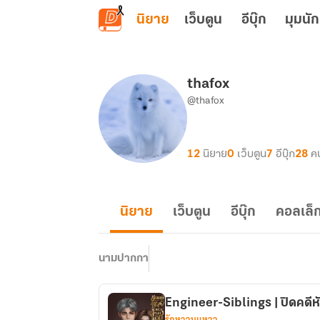
ข้ามไปยังเนื้อหาหลัก
นิยาย
เว็บตูน
อีบุ๊ก
มุมนัก
thafox
@thafox
12
นิยาย
0
เว็บตูน
7
อีบุ๊ก
28
ค
นิยาย
เว็บตูน
อีบุ๊ก
คอลเล็ก
นามปากกา
Engineer-Siblings | ปิดคดีห
รักหวานแหวว