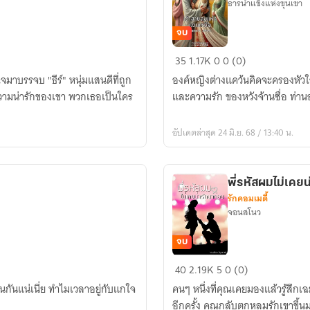
ธารน้ำแข็งแห่งขุนเขา
จบ
เจ้า
35
1.17K
0
0 (0)
สายลม
จมาบรรจบ "ธีร์" หนุ่มแสนดีที่ถูก
องค์หญิงต่างแคว้นคิดจะครองหัวใ
แห่ง
วามน่ารักของเขา พวกเธอเป็นใคร
และความรัก ของหวังจ้านซื่อ ท่าน
แดน
เหนือ
อัปเดตล่าสุด 24 มิ.ย. 68 / 13:40 น.
พี่รหัสผมไม่เคย
รักคอมเมดี้
จอนสโนว
จบ
พี่
40
2.19K
5
0 (0)
รหัส
ึ้นกันแน่เนี่ย ทำไมเวลาอยู่กับแกใจ
คนๆ หนึ่งที่คุณเคยมองแล้วรู้สึก
ผม
อีกครั้ง คุณกลับตกหลุมรักเขาขึ้น