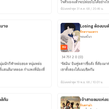
ใจตัวเองแล้วจะปล่อยไปได้อย่างไ
นี้
อัปเดตล่าสุด 31 ต.ค. 68 / 20:46 น.
เพื่อ
หัวใจ
หมาย
Losing ต้องมนต์
รักหวานแหวว
จอนสโนว
จบ
Losing
34
751
2
0 (0)
ต้อง
หนุ่มนักกีฬาหล่อฮอต หนุ่มหล่อ
'จัสมิน' อินฟูลสาวชื่อดัง ที่ต้อง
มนต์
ที่แสนดีมาตลอด กำแพงพี่น้องที่
เขาทั้งสองได้แนบชิดกัน
รัก...บูรพา
แพ้
อัปเดตล่าสุด 19 พ.ย. 68 / 10:01 น.
พ่าย
ล้กัน
เจ้าสายลมแห่งแ
รักดราม่า