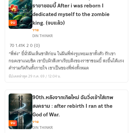
:
ราชาซอมบี้ After i was reborn I
After
dedicated myself to the zombie
Being
จบ
king. (จบแล้ว)
Reborn
วาย
I
83th.หลัง
DIN THINKR
burst
จาก
70
1.41K
2
0 (0)
my
เกิด
tear
“พี่ฟง” อี๋นั่วฝันเห็นชาติก่อน ในฝันพี่ฟงจูบหอมเขาทั้งตัว รักเขา
ใหม่
bag
กอดเขาแนบชิด เขาบีบผิวสีเทาเรียบตึงของราชาซอมบี้ สะอื้นใต้แรง
ฉัน
on
คำรามกัดกินทั้งกายใจ เขาเป็นของพี่ฟงทั้งหมด
อุทิศ
the
ตัว
อัปเดตล่าสุด 29 ก.ค. 69 / 12:04 น.
villain.
ให้
(จบ
กับ
แล้ว)
ราชา
90th.หลังจากเกิดใหม่ ฉันวิ่งเข้าใส่เทพ
ซอมบี้
สงคราม : after rebirth I ran at the
After
God of War.
i
วาย
จบ
was
DIN THINKR
reborn
90th.หลัง