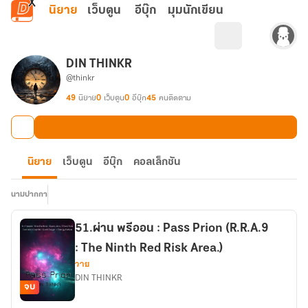
ข้ามไปยังเนื้อหาหลัก
นิยาย
เว็บตูน
อีบุ๊ก
มุมนักเขียน
DIN THINKR
@thinkr
49
นิยาย
0
เว็บตูน
0
อีบุ๊ก
45
คนติดตาม
นิยาย
เว็บตูน
อีบุ๊ก
คอลเล็กชัน
นามปากกา
51.ผ่าน พรีออน : Pass Prion (R.R.A.9
: The Ninth Red Risk Area.)
วาย
DIN THINKR
จบ