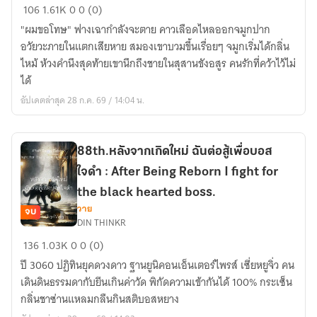
106
1.61K
0
0 (0)
I
จาก
"ผมขอโทษ" ฟางเฉากำลังจะตาย คาวเลือดไหลออกจมูกปาก
dedicated
เกิด
อวัยวะภายในแตกเสียหาย สมองเขาบวมขึ้นเรื่อยๆ จมูกเริ่มได้กลิ่น
myself
ใหม่
ไหม้ ห้วงคำนึงสุดท้ายเขานึกถึงชายในสุสานขังอสูร คนรักที่คว้าไว้ไม่
to
ฉัน
ได้
the
วิ่ง
zombie
อัปเดตล่าสุด 28 ก.ค. 69 / 14:04 น.
เข้า
king.
ใส่
(จบ
เทพ
แล้ว)
สงคราม
88th.หลังจากเกิดใหม่ ฉันต่อสู้เพื่อบอส
:
ใจดำ : After Being Reborn I fight for
after
the black hearted boss.
rebirth
วาย
จบ
I
DIN THINKR
88th.หลัง
ran
136
1.03K
0
0 (0)
จาก
at
ปี 3060 ปฏิทินยุคดวงดาว ฐานยูนิคอนเอ็นเตอร์ไพรส์ เซี่ยหยูจิ่ว คน
เกิด
the
เดินดินธรรมดากับยีนเกินค่าวัด พิกัดความเข้ากันได้ 100% กระเซ็น
ใหม่
God
กลิ่นชาซ่านแหลมกลืนกินสติบอสหยาง
ฉัน
of