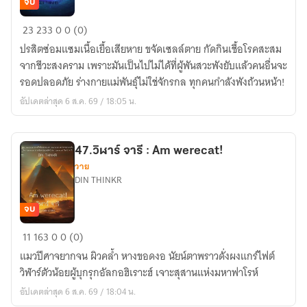
จบ
48.สู่
23
233
0
0 (0)
ปรสิต
ปรสิตซ่อมแซมเนื้อเยื้อเสียหาย ขจัดเซลล์ตาย กัดกินเชื้อโรคสะสม
To
จากชีวะสงคราม เพราะมันเป็นไปไม่ได้ที่ผู้พันสวะพังยับแล้วคนอื่นจะ
Parasite
รอดปลอดภัย ร่างกายแม่พันธุ์ไม่ใช่จักรกล ทุกคนกำลังพังถ้วนหน้า!
(R.R.A.9
อัปเดตล่าสุด 6 ส.ค. 69 / 18:05 น.
:
The
Ninth
47.วิฬาร์ จารี : Am werecat!
Red
วาย
Risk
DIN THINKR
Area.)
จบ
47.วิฬาร์
11
163
0
0 (0)
จารี
แมวปีศาจยากจน ผิวคล้ำ หางขอดงอ นัยน์ตาพราวดั่งผงแกร์ไฟต์
:
วิฬาร์ตัวน้อยผู้บุกรุกอัลกอฮิเราะฮ์ เจาะสุสานแห่งมหาฟาโรห์
Am
อัปเดตล่าสุด 6 ส.ค. 69 / 18:04 น.
werecat!