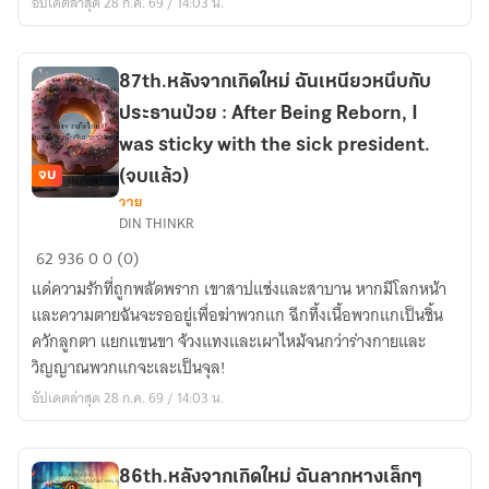
อัปเดตล่าสุด 28 ก.ค. 69 / 14:03 น.
ต่อสู้
War.
เพื่อ
บอส
ใจดำ
87th.หลังจากเกิดใหม่ ฉันเหนียวหนึบกับ
:
ประธานป่วย : After Being Reborn, I
After
was sticky with the sick president.
Being
จบ
(จบแล้ว)
Reborn
วาย
87th.หลัง
I
DIN THINKR
จาก
fight
62
936
0
0 (0)
เกิด
for
แด่ความรักที่ถูกพลัดพราก เขาสาปแช่งและสาบาน หากมีโลกหน้า
ใหม่
the
และความตายฉันจะรออยู่เพื่อฆ่าพวกแก ฉีกทึ้งเนื้อพวกแกเป็นชิ้น
ฉัน
black
ควักลูกตา แยกแขนขา จ้วงแทงและเผาไหม้จนกว่าร่างกายและ
เหนียว
hearted
วิญญาณพวกแกจะเละเป็นจุล!
หนึบ
boss.
กับ
อัปเดตล่าสุด 28 ก.ค. 69 / 14:03 น.
ประธาน
ป่วย
:
86th.หลังจากเกิดใหม่ ฉันลากหางเล็กๆ