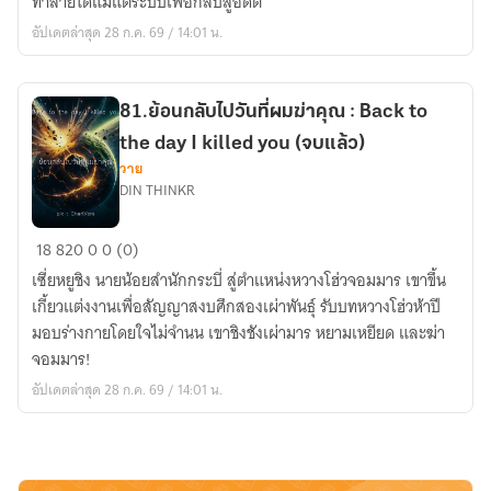
ทำลายได้แม้แต่ระบบเพื่อกลับสู่อดีต
(จบ
ผม
แล้ว)
อัปเดตล่าสุด 28 ก.ค. 69 / 14:01 น.
ทำลาย
คุณ
:
Back
81.ย้อนกลับไปวันที่ผมฆ่าคุณ : Back to
to
the day I killed you (จบแล้ว)
the
วาย
DIN THINKR
day
I
81.ย้อน
destroyed
18
820
0
0 (0)
กลับ
you
เซี่ยหยูชิง นายน้อยสำนักกระบี่ สู่ตำแหน่งหวางโฮ่วจอมมาร เขาขึ้น
ไป
(จบ
เกี้ยวแต่งงานเพื่อสัญญาสงบศึกสองเผ่าพันธุ์ รับบทหวางโฮ่วห้าปี
วัน
แล้ว)
มอบร่างกายโดยใจไม่จำนน เขาชิงชังเผ่ามาร หยามเหยียด และฆ่า
ที่
จอมมาร!
ผม
อัปเดตล่าสุด 28 ก.ค. 69 / 14:01 น.
ฆ่า
คุณ
:
Back