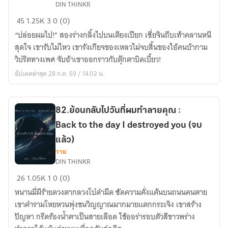
DIN THINKR
Reborn
จาก
45
1.25K
3
0 (0)
I
เกิด
dragged
“ปล่อยผมไป!” สองร่างกลิ้งไปบนเตียงเปียก เซี่ยจินถีบเท้าคลานหนี
ใหม่
a
สุดใจ เขารับไม่ไหว เขารังเกียจของเหลวไม่จบสิ้นของไอ้คนบ้ากาม
ฉัน
small
วิปริตทางเพศ จับอ้าเขาออกราวกับตุ๊กตาบิดเบี้ยว!
แต่งงาน
tail
กับ
อัปเดตล่าสุด 28 ก.ค. 69 / 14:02 น.
following
ตัว
husband
ร้าย
every
หวาดระแวง
82.ย้อนกลับไปวันที่ผมทำลายคุณ :
day.
:
Back to the day I destroyed you (จบ
(จบ
After
แล้ว)
แล้ว)
Being
วาย
Reborn
DIN THINKR
I
82.ย้อน
26
1.05K
1
0 (0)
married
กลับ
หนานมี่ผีร้ายดวงตากลวงโบ๋ดำมืด ซัดความคั่งแค้นบนถนนคนตาย
a
ไป
เขาคำรามโหยหวนพุ่งชนวิญญาณมากมายแตกกระเจิง เขาสร้าง
paranoid
วัน
ปัญหา กรีดร้องน้ำตาเป็นสายเลือด ใช้ออร่ารอบตัวสีขาวพร่าง
villain.
ที่