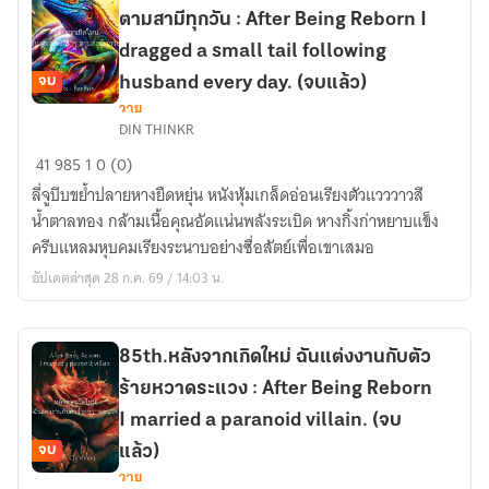
After
ตามสามีทุกวัน : After Being Reborn I
Being
dragged a small tail following
Reborn,
จบ
husband every day. (จบแล้ว)
I
วาย
was
86th.หลัง
DIN THINKR
sticky
จาก
41
985
1
0 (0)
with
เกิด
the
ลี่จูบีบขย้ำปลายหางยืดหยุ่น หนังหุ้มเกล็ดอ่อนเรียงตัวแวววาวสี
ใหม่
sick
น้ำตาลทอง กล้ามเนื้อคุณอัดแน่นพลังระเบิด หางกิ้งก่าหยาบแข็ง
ฉัน
president.
ครีบแหลมหุบคมเรียงระนาบอย่างซื่อสัตย์เพื่อเขาเสมอ
ลาก
(จบ
หาง
อัปเดตล่าสุด 28 ก.ค. 69 / 14:03 น.
แล้ว)
เล็กๆ
ตาม
สามี
85th.หลังจากเกิดใหม่ ฉันแต่งงานกับตัว
ทุก
ร้ายหวาดระแวง : After Being Reborn
วัน
I married a paranoid villain. (จบ
:
จบ
แล้ว)
After
วาย
Being
85th.หลัง