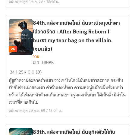
อัปเดตล่าสุด 4 ส.ค. 69 / 13:48 น.
ลึก
Mysterious
in
84th.หลังจากเกิดใหม่ ฉันระเบิดถุงน้ำตา
the
ใส่วายร้าย : After Being Reborn I
deep
forest
burst my tear bag on the villain.
(Chitin)
จบ
(จบแล้ว)
วาย
84th.หลัง
DIN THINKR
จาก
34
1.25K
0
0 (0)
เกิด
อู๋ชูทำความสะอาดร่างเขา วางเขาในโลงไม้หอมขาวสะอาด กระซิบ
ใหม่
รักกับร่างเน่าของเขา คำรักและน้ำตา ความหดหู่หนักหมื่นชั่งบนบ่า
ฉัน
กว้าง ได้เห็นอาห้าล้างแค้นแทนเขา ทรุดลงเพื่อเขา ได้เห็นสิ่งมีค่าใน
ระเบิด
เวลาที่สายเกินไป
ถุง
น้ำตา
อัปเดตล่าสุด 29 ก.ค. 69 / 12:04 น.
ใส่
วาย
ร้าย
83th.หลังจากเกิดใหม่ ฉันอุทิศตัวให้กับ