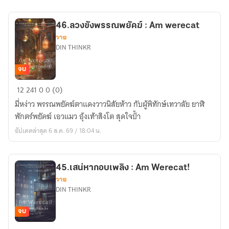
46.ลวงขังพรรณพยัคฆ์ : Am werecat
วาย
DIN THINKR
จบ
46.ลวง
12
241
0
0 (0)
ขัง
มี่หง่าว พรรณพยัคฆ์ตาแดงวาวนิสัยห้าว กับผู้พิทักษ์เทวาลัย ยาฬิ
พรรณ
พักตร์พยัคฆ์ เอวแมว อุ้งเท้าสิงโต สุดใจป้ำ
พยัคฆ์
อัปเดตล่าสุด 6 ส.ค. 69 / 18:04 น.
:
Am
werecat
45.เสน่หากอบเพลิง : Am Werecat!
วาย
DIN THINKR
จบ
45.เสน่หา