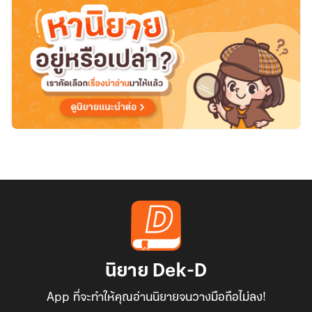
to
the
day
I
killed
you
(จบ
แล้ว)
นิยาย Dek-D
App ที่จะทำให้คุณอ่านนิยายจนวางมือถือไม่ลง!