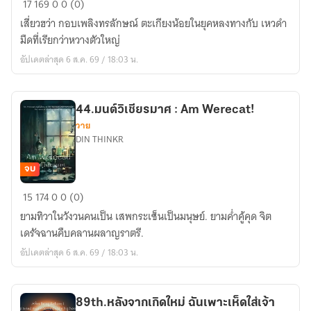
17
169
0
0 (0)
กอบ
เสี่ยวฮว่า กอบเพลิงทรลักษณ์ ตะเกียงน้อยในยุคหลงทางกับ เหวดำ
เพลิง
มืดที่เรียกว่าหวางตัวใหญ่
:
อัปเดตล่าสุด 6 ส.ค. 69 / 18:03 น.
Am
Werecat!
44.มนต์วิเชียรมาศ : Am Werecat!
วาย
DIN THINKR
จบ
44.มนต์
15
174
0
0 (0)
วิเชียร
ยามทิวาในวังวนคนเป็น เสพกระเซ็นเป็นมนุษย์. ยามค่ำคู้คุด จิต
มาศ
เดรัจฉานคืบคลานผลาญราตรี.
:
อัปเดตล่าสุด 6 ส.ค. 69 / 18:03 น.
Am
Werecat!
89th.หลังจากเกิดใหม่ ฉันเพาะเห็ดใส่เจ้า