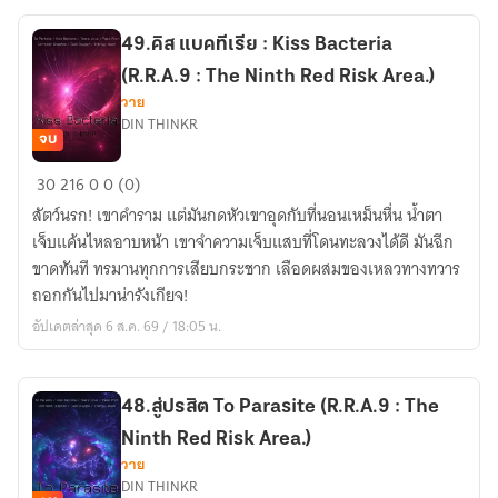
:
The
49.คิส แบคทีเรีย : Kiss Bacteria
Ninth
(R.R.A.9 : The Ninth Red Risk Area.)
Red
วาย
Risk
DIN THINKR
Area.)
จบ
49.คิส
30
216
0
0 (0)
แบคทีเรีย
สัตว์นรก! เขาคำราม แต่มันกดหัวเขาอุดกับที่นอนเหม็นหื่น น้ำตา
:
เจ็บแค้นไหลอาบหน้า เขาจำความเจ็บแสบที่โดนทะลวงได้ดี มันฉีก
Kiss
ขาดทันที ทรมานทุกการเสียบกระชาก เลือดผสมของเหลวทางทวาร
Bacteria
ถอกกันไปมาน่ารังเกียจ!
(R.R.A.9
อัปเดตล่าสุด 6 ส.ค. 69 / 18:05 น.
:
The
Ninth
48.สู่ปรสิต To Parasite (R.R.A.9 : The
Red
Ninth Red Risk Area.)
Risk
วาย
Area.)
DIN THINKR