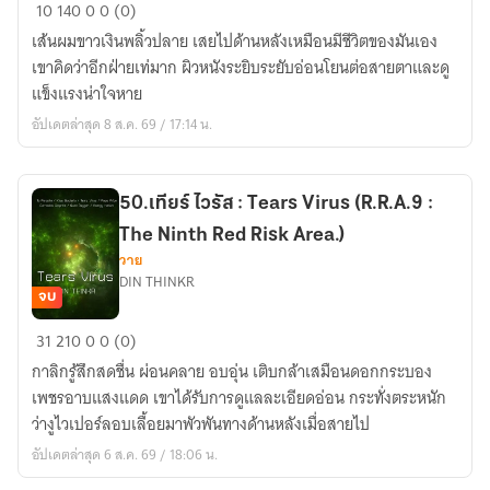
51.ผ่าน
10
140
0
0 (0)
พรี
เส้นผมขาวเงินพลิ้วปลาย เสยไปด้านหลังเหมือนมีชีวิตของมันเอง
ออน
เขาคิดว่าอีกฝ่ายเท่มาก ผิวหนังระยิบระยับอ่อนโยนต่อสายตาและดู
:
แข็งแรงน่าใจหาย
Pass
อัปเดตล่าสุด 8 ส.ค. 69 / 17:14 น.
Prion
(R.R.A.9
:
50.เทียร์ ไวรัส : Tears Virus (R.R.A.9 :
The
The Ninth Red Risk Area.)
Ninth
วาย
Red
DIN THINKR
Risk
จบ
Area.)
50.เทียร์
31
210
0
0 (0)
ไวรัส
กาลิกรู้สึกสดชื่น ผ่อนคลาย อบอุ่น เติบกล้าเสมือนดอกกระบอง
:
เพชรอาบแสงแดด เขาได้รับการดูแลละเอียดอ่อน กระทั่งตระหนัก
Tears
ว่างูไวเปอร์ลอบเลื้อยมาพัวพันทางด้านหลังเมื่อสายไป
Virus
อัปเดตล่าสุด 6 ส.ค. 69 / 18:06 น.
(R.R.A.9