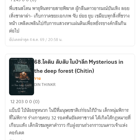
Toffee
Reborn
พี่แซนสโตน พายุหินทรายสายพิฆาต ผู้กลืนดาวอารมณ์บันเทิง ลอย
:
I
เทิ่งชาลาล่า~ เก็บกวาดขยะเอกภพ จับ ย่อย ยุบ เขมือบทุกสิ่งที่ขวาง
บันทึก
plant
หน้า เพลิดเพลินไปกับการแสวงหาแผ่นดินเพื่อหยั่งรยางค์กลืนกิน
การ
mushrooms
ต่อไป
ล่า
on
อัปเดตล่าสุด 4 ส.ค. 69 / 20:58 น.
ลูก
the
กวาด
big
ของ
boss.
68.ไคติน ลับลับ ในป่าลึก Mysterious in
สัตว์
the deep forest (Chitin)
ประหลาด
วาย
ทั้ง
DIN THINKR
เจ็ด
68.ไค
12
203
0
0 (0)
ติน
แบ็บบี ใบ้น้อยหูหนวก ในปีที่มนุษยชาติเร่ร่อนไร้บ้าน เด็กหนุ่มพิการ
ลับ
ที่ไม่พิการ ร่างกายครบ 32 รอดพ้นอัลตราซาวด์ ได้เกิดใต้กฏหมายที่
ลับ
เกือบแท้ง เด็กผิวชมพูตาดำวาว กับฝูงยานร่วงกราวบนดาวเจ้าแห่ง
ใน
คอร์เดต
ป่า