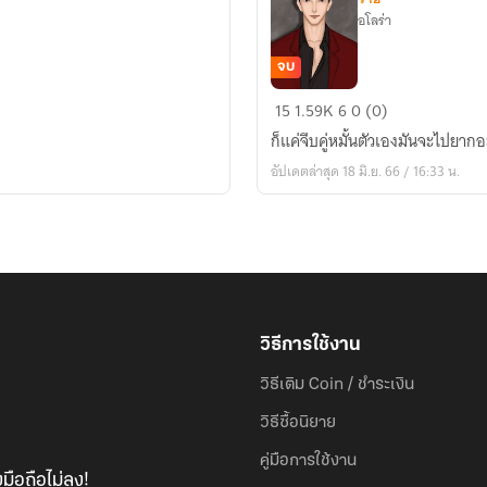
อโลร่า
จบ
คุณ
15
1.59K
6
0 (0)
คู่
ก็แค่จีบคู่หมั้นตัวเองมันจะไปยากอ
หมั้น
อัปเดตล่าสุด 18 มิ.ย. 66 / 16:33 น.
ครับ!
ขอ
จีบ
หน่อย
ครับ!
(Mpreg)
วิธีการใช้งาน
วิธีเติม Coin / ชำระเงิน
วิธีซื้อนิยาย
คู่มือการใช้งาน
มือถือไม่ลง!