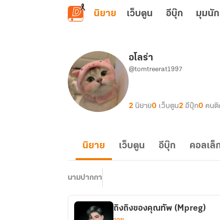
ข้ามไปยังเนื้อหาหลัก
นิยาย
เว็บตูน
อีบุ๊ก
มุมนัก
อโลร่า
@tomtreerat1997
2
นิยาย
0
เว็บตูน
2
อีบุ๊ก
0
คนต
นิยาย
เว็บตูน
อีบุ๊ก
คอลเล็ก
นามปากกา
ถิงถิงของคุณทัพ (Mpreg)
วาย