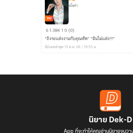
อโลร่า
จบ
ถิงถิง
6
1.38K
1
0 (0)
ของ
"ถิงจะแต่งงานกับคุณทัพ" "ฉันไม่แต่ง!!!"
คุณ
อัปเดตล่าสุด 13 ต.ค. 66 / 19:55 น.
ทัพ
(Mpreg)
นิยาย Dek-D
App ที่จะทำให้คุณอ่านนิยายจนวาง