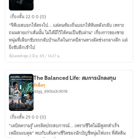
ทาง
เรื่องสั้น
22
0
0 (0)
กลับ
"จีพีเอสบอกให้ตรงไป... แต่คนท้องถิ่นบอกให้หันหลังกลับ เพราะ
บ้าน...
ถนนสายเก่าเส้นนั้น ไม่ได้มีไว้ให้คนเป็นขับผ่าน" เรื่องราวของชาย
ที่
หนุ่มที่เลือกขับรถกลับบ้านเกิดในภาคอีสานทางลัดช่วงกลางดึก แต่
ไม่มี
ยิ่งขับลึกเข้าไป
ใน
อัปเดตล่าสุด 2 มิ.ย. 69 / 14:27 น.
แผนที่
The Balanced Life: สมการนักลงทุน
รักอื่นๆ
ddgg_690ba3c9018
The
เรื่องสั้น
29
0
0 (0)
Balanced
"เดบิตความรู้ เครดิตประสบการณ์... เพราะชีวิตไม่มีสูตรสำเร็จ
Life:
เหมือนงบดุล" พบกับเส้นทางชีวิตของนักบัญชีหนุ่มไฟแรง ที่ตัดสิน
สมการ