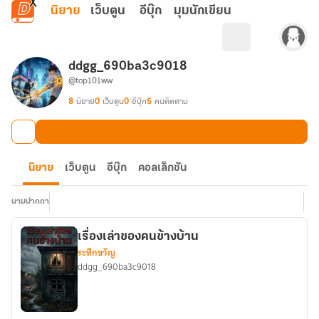
ข้ามไปยังเนื้อหาหลัก
นิยาย
เว็บตูน
อีบุ๊ก
มุมนักเขียน
ddgg_690ba3c9018
@top101ww
8
นิยาย
0
เว็บตูน
0
อีบุ๊ก
5
คนติดตาม
นิยาย
เว็บตูน
อีบุ๊ก
คอลเล็กชัน
นามปากกา
เรื่องเล่าของคนข้างบ้าน
ระทึกขวัญ
ddgg_690ba3c9018