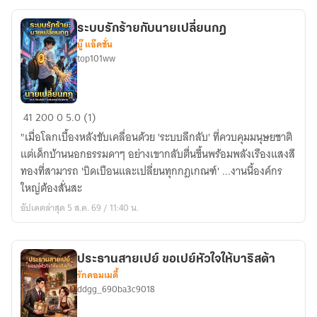
ระบบรักร้ายกับนายเปลี่ยนกฎ
บู๊ แอ๊คชั่น
top101ww
ระบบ
41
200
0
5.0 (1)
รัก
"เมื่อโลกเบื้องหลังขับเคลื่อนด้วย 'ระบบลึกลับ' ที่ควบคุมมนุษยชาติ
ร้าย
แต่เด็กบ้านนอกธรรมดาๆ อย่างเขากลับตื่นขึ้นพร้อมพลังเรืองแสงสี
กับ
ทองที่สามารถ 'บิดเบือนและเปลี่ยนทุกกฎเกณฑ์' ...งานนี้องค์กร
นาย
ใหญ่ต้องสั่นสะ
เปลี่ยน
อัปเดตล่าสุด 5 ส.ค. 69 / 11:40 น.
กฎ
ประธานสายเปย์ ขอเปย์หัวใจให้บาริสต้า
รักคอมเมดี้
ddgg_690ba3c9018