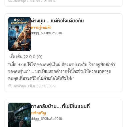
อัปเดตล่าสุด 7 มิ.ย. 69 / 01:59 น.
ลงทุน
ต่างมุม... แต่หัวใจเดียวกัน
ความรู้รอบตัว
ddgg_690ba3c9018
ต่าง
เรื่องสั้น
22
0
0 (0)
มุม...
"เมื่อ 'ระบบไร้ใจ' ของคนรุ่นใหม่ ต้องมาปะทะกับ 'วิชาครูพักลักจำ'
แต่
ของคนรุ่นเก่า... บทเรียนนอกตำราครั้งนี้จะช่วยให้พวกเขาหาจุด
หัวใจ
สมดุลเพื่อรอดชีวิตไปด้วยกันได้หรือไม่?"
เดียวกัน
อัปเดตล่าสุด 3 มิ.ย. 69 / 10:58 น.
ทางกลับบ้าน... ที่ไม่มีในแผนที่
ระทึกขวัญ
ddgg_690ba3c9018