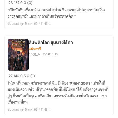
เรื่อง
23
167
0
0 (0)
เล่า
"เปิดบันทึกเรื่องเล่าจากคนข้างบ้าน ที่จะพาคุณไปพบเจอกับเรื่อง
ของ
ราวสุดสะพรึงและน่ากลัวเกินกว่าจะคาดคิด "
คน
อัปเดตล่าสุด 5 ส.ค. 69 / 11:46 น.
ข้าง
บ้าน
สืบพลิกโลก ขุนนางไร้ค่า
แฟนตาซี
ddgg_690ba3c9018
สืบ
27
140
0
5.0 (1)
พลิก
ในโลกที่เวทมนตร์ลวงตาคนได้... มีเพียง 'สมอง' ของเขาเท่านั้นที่
โลก
มองเห็นความจริง ปริศนาจอกพิษที่ไม่มีใครแก้ได้ คลังอาวุธหลวงที่
ขุนนาง
จู่ๆ ก็ระเบิดเป็นจุณ หรือคดีฆาตกรรมห้องปิดตายในวังหลวง... ทุก
ไร้
เรื่องราวที่คน
ค่า
อัปเดตล่าสุด 5 ส.ค. 69 / 11:43 น.