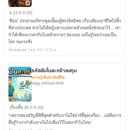
ประธาน
6
23
0
0 (0)
สาย
‘ท็อป’ ประธานบริหารสุดเนี๊ยบผู้ทรงอิทธิพล เกือบต้องเอาชีวิตไปทิ้ง
เปย์
ที่ต่างประเทศ หากไม่ได้หญิงสาวแปลกหน้าคนหนึ่งช่วยเอาไว้... เขา
ขอ
จำได้เพียงแววตากับใบหน้าหวานๆ ของเธอ แต่ไม่รู้เลยว่าเธอเป็น
เปย์
ใคร จนกระทั่ง
หัวใจ
อัปเดตล่าสุด 5 ส.ค. 69 / 11:35 น.
ให้
บา
ริ
รหัสลับในตะกร้าลงทุน
สต้า
ความรู้เพื่อดำเนินชีวิต
ddgg_690ba3c9018
รหัส
เรื่องสั้น
26
0
0 (0)
ลับ
"เพราะของขวัญที่ดีที่สุดสำหรับเราไม่ใช่ปาร์ตี้สุดเหวี่ยง... แต่คือการ
ใน
ตื่นรู้ว่าเรากำลังเอาเงินไปเสี่ยงไว้ในตะกร้าใบไหน"
ตะกร้า