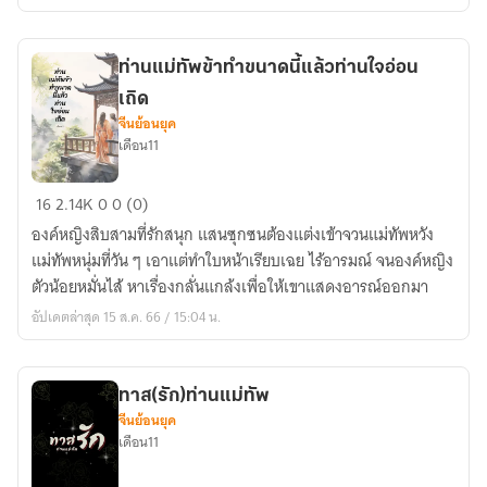
ท่านแม่ทัพข้าทำขนาดนี้แล้วท่านใจอ่อน
เถิด
จีนย้อนยุค
เดือน11
ท่าน
16
2.14K
0
0 (0)
แม่ทัพ
องค์หญิงสิบสามที่รักสนุก แสนซุกซนต้องแต่งเข้าจวนแม่ทัพหวัง
ข้า
แม่ทัพหนุ่มที่วัน ๆ เอาแต่ทำใบหน้าเรียบเฉย ไร้อารมณ์ จนองค์หญิง
ทำ
ตัวน้อยหมั่นไส้ หาเรื่องกลั่นแกล้งเพื่อให้เขาแสดงอารณ์ออกมา
ขนาด
อัปเดตล่าสุด 15 ส.ค. 66 / 15:04 น.
นี้
แล้ว
ท่าน
ทาส(รัก)ท่านแม่ทัพ
ใจอ่อน
จีนย้อนยุค
เถิด
เดือน11