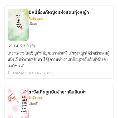
อันดับ1
มีหมี่ลี่องค์หญิงแห่งแดนทุ่งหญ้า
จีนย้อนยุค
เดือน11
มี
21
1.41K
3
0 (0)
หมี่
เพราะความบังเอิญทำให้บุตรสาวหัวหน้าเผ่าทุ่งหญ้าได้ช่วยชิวิตคนผู้
ลี่
หนึ่งไว้ ทว่าภายหลังนางได้รู้ความจริงว่าเขาคือบุตรอันเป็นที่รักของ
องค์
องค์ฮ่องเต้
หญิง
อัปเดตล่าสุด 15 ก.ค. 66 / 12:32 น.
แห่ง
แดน
ทุ่ง
ระวังเถิดฮูหยินข้าจะกลืนกินเจ้า
หญ้า
จีนย้อนยุค
เดือน11