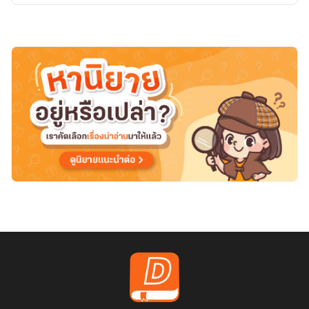
มีe-
book