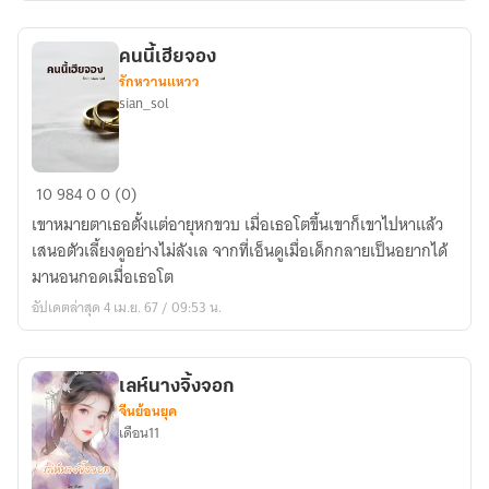
คนนี้เฮียจอง
รักหวานแหวว
sian_sol
คน
10
984
0
0 (0)
นี้
เขาหมายตาเธอตั้งแต่อายุหกขวบ เมื่อเธอโตขึ้นเขาก็เขาไปหาแล้ว
เฮีย
เสนอตัวเลี้ยงดูอย่างไม่ลังเล จากที่เอ็นดูเมื่อเด็กกลายเป็นอยากได้
จอง
มานอนกอดเมื่อเธอโต
อัปเดตล่าสุด 4 เม.ย. 67 / 09:53 น.
เลห์นางจิ้งจอก
จีนย้อนยุค
เดือน11