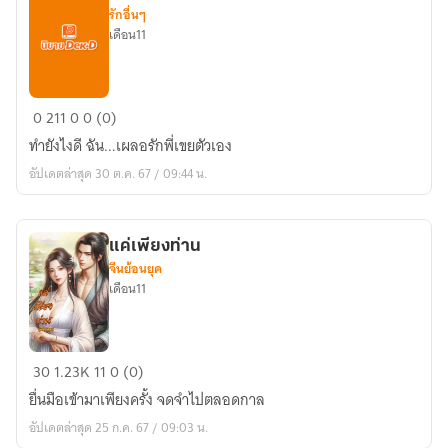
รักอื่นๆ
เดือน11
รัก(ต้อง)ห้าม
0
211
0
0 (0)
ทำยังไงดี ฉัน...เผลอรักพี่เขยตัวเอง
อัปเดตล่าสุด 30 ต.ค. 67 / 09:44 น.
แค่เพียงท่าน
จีนย้อนยุค
เดือน11
แค่
30
1.23K
11
0 (0)
เพียง
ยื่นมือเข้ามาเพียงครั้ง จดจำไปตลอดกาล
ท่าน
อัปเดตล่าสุด 25 ก.ค. 67 / 09:03 น.