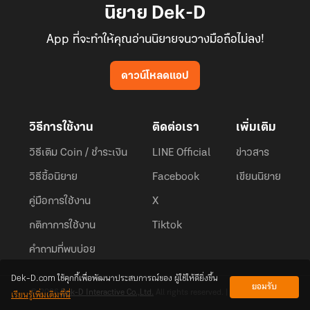
นิยาย Dek-D
App ที่จะทำให้คุณอ่านนิยายจนวางมือถือไม่ลง!
ดาวน์โหลดแอป
วิธีการใช้งาน
ติดต่อเรา
เพิ่มเติม
วิธีเติม Coin / ชำระเงิน
LINE Official
ข่าวสาร
วิธีซื้อนิยาย
Facebook
เขียนนิยาย
คู่มือการใช้งาน
X
กติกาการใช้งาน
Tiktok
คำถามที่พบบ่อย
Dek-D.com ใช้คุกกี้เพื่อพัฒนาประสบการณ์ของ ผู้ใช้ให้ดียิ่งขึ้น
ยอมรับ
เรียนรู้เพิ่มเติมที่นี่
© 2026
Dek-D Interactive Co.,Ltd.
All rights reserved. |
Privacy Policy