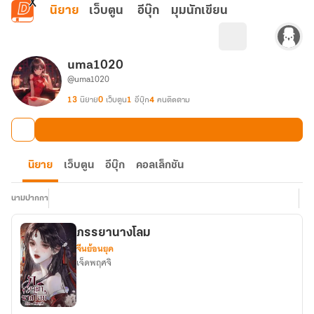
ข้ามไปยังเนื้อหาหลัก
นิยาย
เว็บตูน
อีบุ๊ก
มุมนักเขียน
uma1020
@uma1020
13
นิยาย
0
เว็บตูน
1
อีบุ๊ก
4
คนติดตาม
นิยาย
เว็บตูน
อีบุ๊ก
คอลเล็กชัน
นามปากกา
ภรรยานางโลม
จีนย้อนยุค
เจ็ดพฤศจิ