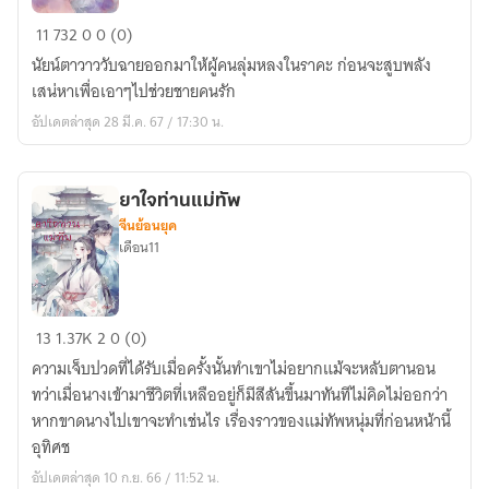
เลห์
11
732
0
0 (0)
นาง
นัยน์ตาวาววับฉายออกมาให้ผู้คนลุ่มหลงในราคะ ก่อนจะสูบพลัง
จิ้งจอก
เสน่หาเพื่อเอาๆไปช่วยชายคนรัก
อัปเดตล่าสุด 28 มี.ค. 67 / 17:30 น.
ยาใจท่านแม่ทัพ
จีนย้อนยุค
เดือน11
ยาใจ
13
1.37K
2
0 (0)
ท่าน
ความเจ็บปวดที่ได้รับเมื่อครั้งนั้นทำเขาไม่อยากแม้จะหลับตานอน
แม่ทัพ
ทว่าเมื่อนางเข้ามาชีวิตที่เหลืออยู่ก็มีสีสันขึ้นมาทันทีไม่คิดไม่ออกว่า
หากขาดนางไปเขาจะทำเช่นไร เรื่องราวของแม่ทัพหนุ่มที่ก่อนหน้านี้
อุทิศช
อัปเดตล่าสุด 10 ก.ย. 66 / 11:52 น.