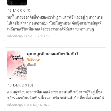
ทาส(รัก)ท่าน
16
1.1K
0
0 (0)
แม่ทัพ
วันนั้นนางขออาศัยที่จวนของเขาในฐานะสาวใช้ และอยู่ ๆ นางก็หาย
ไปโดยไม่ล่ำลา ก่อนจะกลับมาใหม่ในฐานะองค์หญิงสามราชนิกุลที่
เหลือรอดชีวิตเพียงคนเดียวของราชวงศ์ที่ล่มสลายเพราะกบฏ
อัปเดตล่าสุด 23 ก.ค. 66 / 18:47 น.
คุณหนูหลิวนางคณิกาอันดับ1
จีนย้อนยุค
เดือน11
คุณ
13
1.47K
2
0 (0)
หนู
คุณหนูหลิวบุตรสาวเพียงคนเดียวของเสนาบดี หญิงสาวผู้ที่อยู่เบื้อง
หลิว
หลังหอนางโลมอันดับหนึ่งของแคว้น จะทำอย่างไรเมื่อเมื่อโดนจับได้
นาง
อัปเดตล่าสุด 15 ก.ค. 66 / 12:36 น.
คณิกา