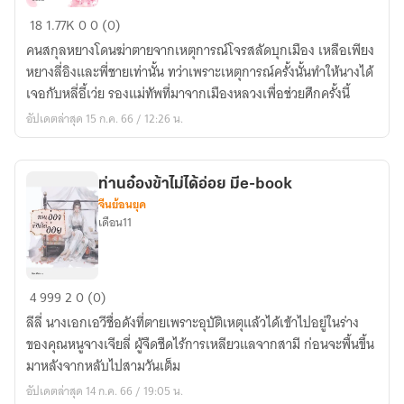
ระ
18
1.77K
0
0 (0)
วัง
คนสกุลหยางโดนฆ่าตายจากเหตุการณ์โจรสลัดบุกเมือง เหลือเพียง
เถิด
หยางลี่อิงและพี่ชายเท่านั้น ทว่าเพราะเหตุการณ์ครั้งนั้นทำให้นางได้
ฮู
เจอกับหลี่อี้เว่ย รองแม่ทัพที่มาจากเมืองหลวงเพื่อช่วยศึกครั้งนี้
หยิน
อัปเดตล่าสุด 15 ก.ค. 66 / 12:26 น.
ข้า
จะ
กลืน
ท่านอ๋องข้าไม่ได้อ่อย มีe-book
กิน
จีนย้อนยุค
เจ้า
เดือน11
ท่าน
4
999
2
0 (0)
อ๋อง
ลีลี่ นางเอกเอวีชื่อดังที่ตายเพราะอุบัติเหตุแล้วได้เข้าไปอยู่ในร่าง
ข้า
ของคุณหนูจางเจียลี่ ผู้จืดชืดไร้การเหลียวแลจากสามี ก่อนจะพื้นขึ้น
ไม่
มาหลังจากหลับไปสามวันเต็ม
ได้
อัปเดตล่าสุด 14 ก.ค. 66 / 19:05 น.
อ่อย