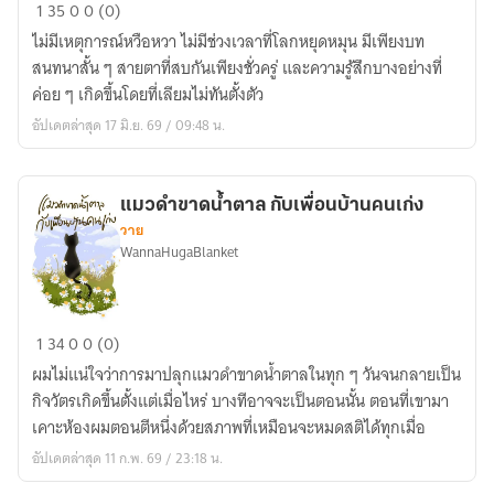
คืน
1
35
0
0 (0)
หนึ่ง
ไม่มีเหตุการณ์หวือหวา ไม่มีช่วงเวลาที่โลกหยุดหมุน มีเพียงบท
ใน
สนทนาสั้น ๆ สายตาที่สบกันเพียงชั่วครู่ และความรู้สึกบางอย่างที่
ฤดู
ค่อย ๆ เกิดขึ้นโดยที่เลียมไม่ทันตั้งตัว
ร้อน
อัปเดตล่าสุด 17 มิ.ย. 69 / 09:48 น.
ผม
ตกหลุม
รัก
แมวดำขาดน้ำตาล กับเพื่อนบ้านคนเก่ง
วาย
WannaHugaBlanket
แมว
1
34
0
0 (0)
ดำ
ผมไม่แน่ใจว่าการมาปลุกแมวดำขาดน้ำตาลในทุก ๆ วันจนกลายเป็น
ขาด
กิจวัตรเกิดขึ้นตั้งแต่เมื่อไหร่ บางทีอาจจะเป็นตอนนั้น ตอนที่เขามา
น้ำตาล
เคาะห้องผมตอนตีหนึ่งด้วยสภาพที่เหมือนจะหมดสติได้ทุกเมื่อ
กับ
อัปเดตล่าสุด 11 ก.พ. 69 / 23:18 น.
เพื่อน