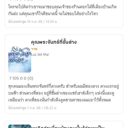
เซล
ใครจะไปคิดว่าเขาจะมาชอบคุณเจ้าของร้านดอกไม้ที่เมืองบ้านเกิด
ชอบ
กันล่ะ แต่คุณเขาก็ใจดีขนาดนี้ จะไม่ชอบได้อย่างไรไหว
คุณ
อัปเดตล่าสุด 16 ก.ค. 68 / 14:39 น.
เจ้าของ
ร้าน
ดอกไม้
คุณพระจันทร์ที่ชั้นล่าง
วาย
Luz del Mar
คุณ
7
105
0
0 (0)
พระจันทร์
ทุกคนมองเห็นพระจันทร์กี่ดวงครับ สำหรับผมมีสองดวง ดวงแรกอยู่
ที่
บนฟ้า ส่วนดวงที่สอง อยู่ที่ชั้นล่างของแชร์เฮาส์เล็กๆ แห่งนี้และดู
ชั้น
เหมือนว่า ดวงที่สองนั่นกำลังดึงดูดสายตาของผมเอาไว้ทั้งหมด
ล่าง
อัปเดตล่าสุด 7 ก.ค. 68 / 08:22 น.