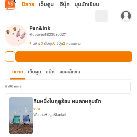
ข้ามไปยังเนื้อหาหลัก
นิยาย
เว็บตูน
อีบุ๊ก
มุมนักเขียน
Pen&ink
@uptome5823080027
7
นิยาย
0
เว็บตูน
0
อีบุ๊ก
2
คนติดตาม
นิยาย
เว็บตูน
อีบุ๊ก
คอลเล็กชัน
นามปากกา
คืนหนึ่งในฤดูร้อน ผมตกหลุมรัก
วาย
WannaHugaBlanket