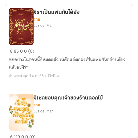
บ้าน
คน
จิราเป็นแฟนกันได้ยัง
เก่ง
วาย
Luz del Mar
จิ
8
85
0
0 (0)
รา
ทุกอย่างในตอนนี้ดีหมดแล้ว เหลือแค่ตกลงเป็นแฟนกันอย่างเดียว
เป็น
แล้วนะจิรา
แฟน
อัปเดตล่าสุด 4 ส.ค. 68 / 13:41 น.
กัน
ได้
ยัง
จีเซลชอบคุณเจ้าของร้านดอกไม้
วาย
Luz del Mar
จี
6
119
0
0 (0)