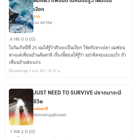
ผมคิดว่าเพื่อนบ้านคนนั้นรู้ว่าผมเป็น
เงือก
วาย
Luz del Mar
ผม
4
145
0
0 (0)
คิด
ในวันเกิดปีที่ 25 ผมได้รู้ว่าตัวเองเป็นเงือก ใช่ครับหางปลา ผมซ่อน
ว่า
หางแต่เพื่อนบ้านดันตาดี เรื่องนี้สอนให้รู้ว่า อย่าคิดจะแอบอะไร ถ้า
เพื่อน
เพื่อนบ้านส่องเก่ง
บ้าน
อัปเดตล่าสุด 3 พ.ค. 68 / 16:37 น.
คน
นั้น
รู้
JUST NEED TO SURVIVE ปราถนาจะมี
ว่า
ชีวิต
ผม
แฟนตาซี
เป็น
WannaHugaBlanket
เงือก
JUST
1
168
2
0 (0)
NEED