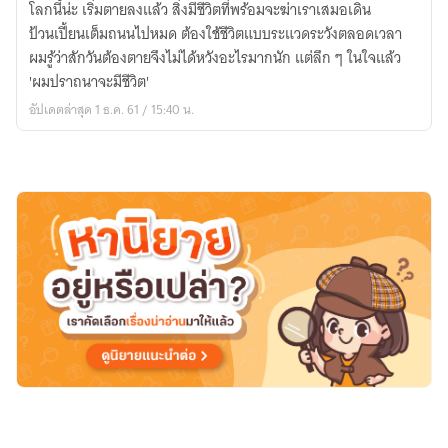
โลกนี้น่ะ เริ่มตายลงแล้ว สิ่งมีชีวิตที่พร้อมจะฆ่าเราเสมอเดิน
TO
ป้วนเปี้ยนเต็มถนนไปหมด ต้องใช้ชีวิตแบบระแวดระวังตลอดเวลา
SURVIVE
ผมรู้ว่าสักวันต้องตายจึงไม่ได้หวังอะไรมากนัก แต่ลึก ๆ ในใจแล้ว
ปราถ
'ผมปราถนาจะมีชีวิต'
นา
อัปเดตล่าสุด 1 ธ.ค. 61 / 15:40 น.
จะ
มี
ชีวิต