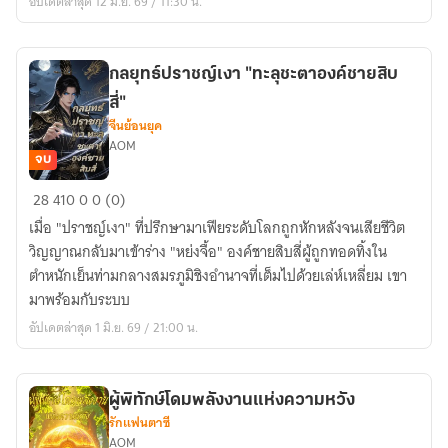
อัปเดตล่าสุด 12 มิ.ย. 69 / 11:30 น.
ท่าน
อ๋อง
ผู้
กลยุทธ์ปราชญ์เงา "ทะลุชะตาองค์ชายสิบ
พิทักษ์
สี่"
จีนย้อนยุค
AOM
จบ
กลยุทธ์
28
410
0
0 (0)
ปราชญ์
เมื่อ "ปราชญ์เงา" ที่ปรึกษามาเฟียระดับโลกถูกหักหลังจนเสียชีวิต
เงา
วิญญาณกลับมาเข้าร่าง "หย่งจื้อ" องค์ชายสิบสี่ผู้ถูกทอดทิ้งใน
"ทะลุ
ตำหนักเย็นท่ามกลางสมรภูมิชิงอำนาจที่เต็มไปด้วยเล่ห์เหลี่ยม เขา
ชะตา
มาพร้อมกับระบบ
องค์
อัปเดตล่าสุด 1 มิ.ย. 69 / 21:00 น.
ชาย
สิบ
สี่"
ผู้พิทักษ์โดมพลังงานแห่งความหวัง
รักแฟนตาซี
AOM