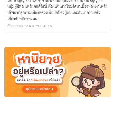
โลกที่วิญญาณร้ายแฝงตัวปะปนกับมนุษย์ฮิคารินักปราบวิญญาณ
สะท้าน
หนุ่มผู้มีพลังเพลิงศักดิ์สิทธิ์ ต้องเดินทางไขปริศนาเบื้องหลังเงาเพลิง
วิญญาณ
ปริศนาที่คุกคามเมืองหลวงเพื่อปกป้องผู้คนและค้นหาความจริง
(炎
เกี่ยวกับอดีตของตน
影
อัปเดตล่าสุด 22 พ.ค. 69 / 14:35 น.
の
魂
鎮
め
-
Homura
Kage
no
Tamashizume)