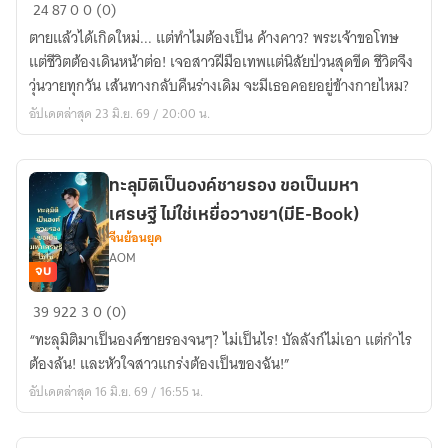
ค้างคาว
24
87
0
0 (0)
จอม
ตายแล้วได้เกิดใหม่... แต่ทำไมต้องเป็น ค้างคาว? พระเจ้าขอโทษ
ซ่อน
แต่ชีวิตต้องเดินหน้าต่อ! เจอสาวฝีมือเทพแต่นิสัยป่วนสุดขีด ชีวิตจึง
ข้าม
วุ่นวายทุกวัน เส้นทางกลับคืนร่างเดิม จะมีเธอคอยอยู่ข้างกายไหม?
ภพ
อัปเดตล่าสุด 23 มิ.ย. 69 / 20:00 น.
มา
หา
เธอ
ทะลุมิติเป็นองค์ชายรอง ขอเป็นมหา
เศรษฐี ไม่ใช่เหยื่อวางยา(มีE-Book)
จีนย้อนยุค
AOM
จบ
ทะลุ
39
922
3
0 (0)
มิติ
“ทะลุมิติมาเป็นองค์ชายรองจนๆ? ไม่เป็นไร! บัลลังก์ไม่เอา แต่กำไร
เป็น
ต้องล้น! และหัวใจสาวแกร่งต้องเป็นของฉัน!”
องค์
อัปเดตล่าสุด 16 มิ.ย. 69 / 16:55 น.
ชาย
รอง