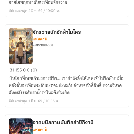
สายใยพฤกษาสั่นสะเทือนจักรวาล
ชะตา
อัปเดตล่าสุด 4 มิ.ย. 69 / 10:00 น.
จักรวาลนักซักผ้าไมโคร
แฟนตาซี
wanchai4681
จักรวาล
31
155
0
0 (0)
นัก
"ในโลกที่เทพเจ้าบงการชีวิต... เขากำลังสั่งให้เทพเจ้าไปรีดผ้า!"เมื่อ
ซัก
พลังสั่นสะเทือนระดับอะตอมปะทะกับอำนาจศักดิ์สิทธิ์ ความวินาศ
ผ้า
สันตะโรระดับฮาน้ำตาไหลจึงบังเกิด
ไมโคร
อัปเดตล่าสุด 1 มิ.ย. 69 / 10:35 น.
อาคมนิลกาฬบันทึกล่าชิกิงามิ
แฟนตาซี