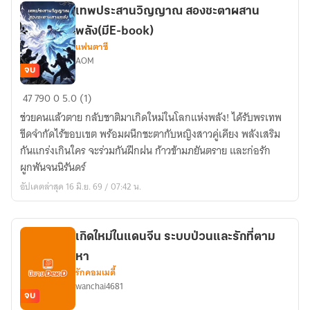
ขอ
เทพประสานวิญญาณ สองชะตาผสาน
เป็น
พลัง(มีE-book)
มหา
แฟนตาซี
เศรษฐี
AOM
ไม่ใช่
จบ
เหยื่อ
เทพ
47
790
0
5.0 (1)
วางยา(มีE-
ประสาน
Book)
ช่วยคนแล้วตาย กลับชาติมาเกิดใหม่ในโลกแห่งพลัง! ได้รับพรเทพ
วิญญาณ
ขีดจำกัดไร้ขอบเขต พร้อมผนึกชะตากับหญิงสาวคู่เคียง พลังเสริม
สอง
กันแกร่งเกินใคร จะร่วมกันฝึกฝน ก้าวข้ามภยันตราย และก่อรัก
ชะตา
ผูกพันจนนิรันดร์
ผสาน
อัปเดตล่าสุด 16 มิ.ย. 69 / 07:42 น.
พลัง(มีE-
book)
เกิดใหม่ในแดนจีน ระบบป่วนและรักที่ตาม
หา
รักคอมเมดี้
wanchai4681
จบ