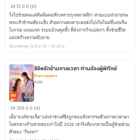
เกิด
34
72
0
0 (0)
ใหม่
วิ่งไปช่วยคนแต่ดันล้มคอหักเพราะถุงพลาสติก! ตายแบบน่าอายจน
ใน
พระเจ้าขำจนท้องแข็ง ด้วยความสงสารเลยส่งไปเกิดใหม่ที่แดนจีน
แดน
โบราณ แถมแจก ระบบป่วนสุดขั้ว ที่ส่งภารกิจแปลกๆ ทั้งช่วยชีวิต
จีน
และสร้างความอับอาย
ระบบ
อัปเดตล่าสุด 22 มิ.ย. 69 / 06:20 น.
ป่วน
และ
รัก
ลิขิตรักข้ามกาลเวลา ท่านอ๋องผู้พิทักษ์
ที่
รักหวานแหวว
ตาม
AOM
หา
จบ
ลิขิต
39
309
0
0 (0)
รัก
เมื่อ"องค์ชายเจ็ด"แห่งราชวงศ์ชิงถูกลอบสังหารจนข้ามกาลเวลามา
ข้าม
โผล่กลางร้านขายของเก่าในปี 2026 เขาจึงต้องกลายเป็นผู้ช่วยส่วน
กาล
ตัวของ "รินรดา"
เวลา