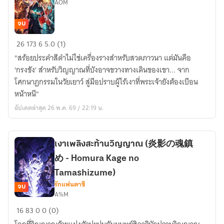
AOM
จบ
อาคม
26
173
6
5.0 (1)
นิล
"สร้อยประคำสีดำไม่ใช่เครื่องรางสำหรับสวดภาวนา แต่มันคือ
กาฬ
'กรงขัง' สำหรับวิญญาณที่บังอาจขวางทางเดินของเขา... จาก
บันทึก
โศกนาฏกรรมในวัยเยาว์ สู่มือปราบผู้ไร้เงาที่พระเจ้ายังต้องเบือน
ล่า
หน้าหนี"
ชิ
อัปเดตล่าสุด 26 พ.ค. 69 / 22:19 น.
กิ
งามิ
เงาเพลิงสะท้านวิญญาณ (炎影の魂鎮
め - Homura Kage no
Tamashizume)
รักแฟนตาซี
จบ
A%M
เงา
16
83
0
0 (0)
เพลิง