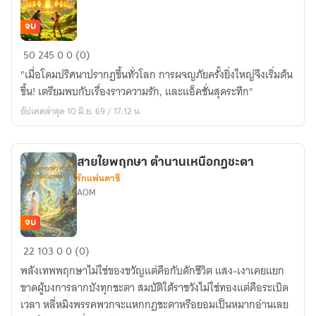
จบ
ผู้
50
245
0
0 (0)
พิทักษ์
"เมื่อโดมปริศนาปรากฏขึ้นทั่วโลก การผจญภัยครั้งยิ่งใหญ่จึงเริ่มต้น
โดม
ขึ้น! เตรียมพบกับเรื่องราวความรัก, และแอ็คชั่นสุดระทึก"
พลังงาน
อัปเดตล่าสุด 10 มิ.ย. 69 / 17:12 น.
แห่ง
ความ
หวัง
สายใยพฤกษา ตำนานเหนือกฎชะตา
รักแฟนตาซี
AOM
จบ
สายใย
22
103
0
0 (0)
พฤกษา
พลังเทพพฤกษาไม่ใช่ของขวัญแต่คือกับดักชีวิต แสง-เงาเคยแยก
ตำนาน
ขาดผู้บงการลากบังทุกชะตา สมบัติใต้ราชวังไม่ใช่ทองแต่คือระเบิด
เหนือ
เวลา หลี่หมิงพรรคพวกจะแหกกฎชะตาหรือยอมเป็นหมากอ่านเลย
กฎ