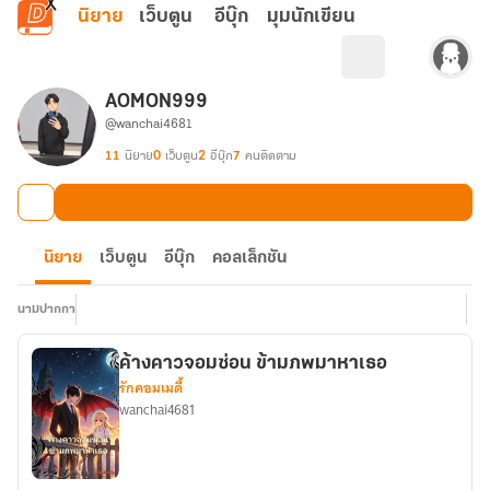
ข้ามไปยังเนื้อหาหลัก
นิยาย
เว็บตูน
อีบุ๊ก
มุมนักเขียน
AOMON999
@wanchai4681
11
นิยาย
0
เว็บตูน
2
อีบุ๊ก
7
คนติดตาม
นิยาย
เว็บตูน
อีบุ๊ก
คอลเล็กชัน
นามปากกา
ค้างคาวจอมซ่อน ข้ามภพมาหาเธอ
รักคอมเมดี้
wanchai4681