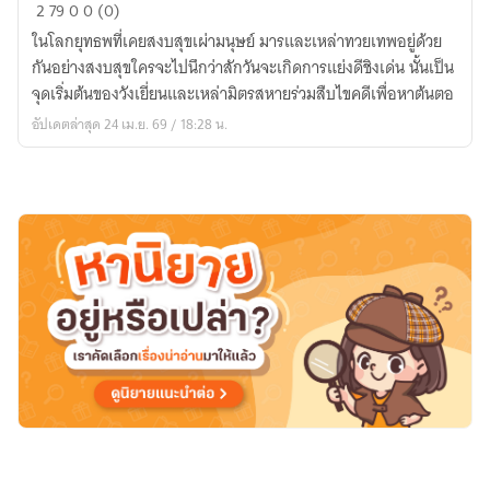
ใต้
2
79
0
0 (0)
หล้า
ในโลกยุทธพที่เคยสงบสุขเผ่ามนุษย์ มารและเหล่าทวยเทพอยู่ด้วย
บอก
กันอย่างสงบสุขใครจะไปนึกว่าสักวันจะเกิดการแย่งดีชิงเด่น นั้นเป็น
ข้า
จุดเริ่มต้นของวังเยี่ยนและเหล่ามิตรสหายร่วมสืบไขคดีเพื่อหาต้นตอ
เถิด..ใคร
อัปเดตล่าสุด 24 เม.ย. 69 / 18:28 น.
คือ
ผู้
ถือ
ธรรม
ใน
รอย
เลือด