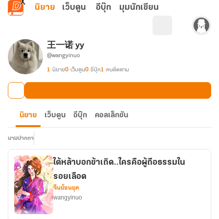
ข้ามไปยังเนื้อหาหลัก
นิยาย
เว็บตูน
อีบุ๊ก
มุมนักเขียน
王一诺 yy
@wangyinuo
1
นิยาย
0
เว็บตูน
0
อีบุ๊ก
1
คนติดตาม
นิยาย
เว็บตูน
อีบุ๊ก
คอลเล็กชัน
นามปากกา
ใต้หล้าบอกข้าเถิด..ใครคือผู้ถือธรรมใน
รอยเลือด
จีนย้อนยุค
wangyinuo