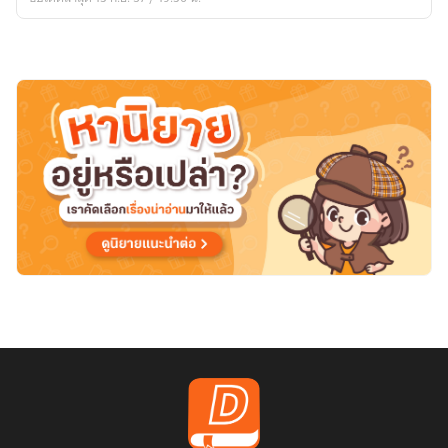
หลาก
สี
(Yaoi)