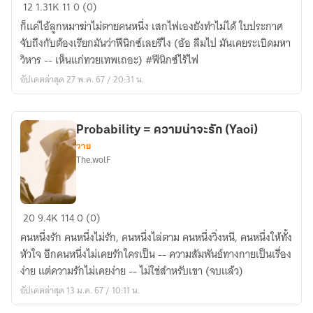
ฟีนิกซ์
12
1.31K
11
0 (0)
ไร้
ก็แค่ไอ้ลูกหมาฆ่าไม่ตายคนหนึ่ง เสกไฟเองยังทำไม่ได้ ใบประกาศ
ไฟ
จับถึงกับต้องเรียกมันว่าฟีนิกซ์เลยรึไง (อ้อ ลืมไป มันเคยระเบิดมหา
;
วิหาร -- เห็นแก่ทวยเทพเถอะ) #ฟีนิกซ์ไร้ไฟ
FLAMELESS
อัปเดตล่าสุด 27 พ.ค. 67 / 20:31 น.
PHOENIX
Probability = ความน่าจะรัก (Yaoi)
วาย
The.wolF
Probability
20
9.4K
114
0 (0)
=
คนหนึ่งรัก คนหนึ่งไม่รัก, คนหนึ่งไล่ตาม คนหนึ่งวิ่งหนี, คนหนึ่งให้ทั้ง
ความ
หัวใจ อีกคนหนึ่งไม่เคยรักใครเป็น -- ความสัมพันธ์ทางกายเป็นเรื่อง
น่า
ง่าย แต่ความรักไม่เคยง่าย -- ไม่ใช่สำหรับเขา (จบแล้ว)
จะ
อัปเดตล่าสุด 13 ม.ค. 67 / 10:11 น.
รัก