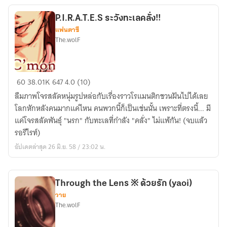
P.I.R.A.T.E.S ระวังทะเลคลั่ง!!
แฟนตาซี
The.wolF
P.I.R.A.T.E.S
60
38.01K
647
4.0 (10)
ระวังทะเลคลั่ง!!
ลืมภาพโจรสลัดหนุ่มรูปหล่อกับเรื่องราวโรแมนติกชวนฝันไปได้เลย
โลกหักหลังคนมากแค่ไหน คนพวกนี้ก็เป็นเช่นนั้น เพราะที่ตรงนี้... มี
แค่โจรสลัดพันธุ์ "นรก" กับทะเลที่กำลัง "คลั่ง" ไม่แพ้กัน! (จบแล้ว
รอรีไรท์)
อัปเดตล่าสุด 26 มิ.ย. 58 / 23:02 น.
Through the Lens ※ ด้วยรัก (yaoi)
วาย
The.wolF