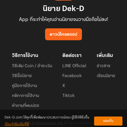
นิยาย Dek-D
App ที่จะทำให้คุณอ่านนิยายจนวางมือถือไม่ลง!
ดาวน์โหลดแอป
วิธีการใช้งาน
ติดต่อเรา
เพิ่มเติม
วิธีเติม Coin / ชำระเงิน
LINE Official
ข่าวสาร
วิธีซื้อนิยาย
Facebook
เขียนนิยาย
คู่มือการใช้งาน
X
กติกาการใช้งาน
Tiktok
คำถามที่พบบ่อย
Dek-D.com ใช้คุกกี้เพื่อพัฒนาประสบการณ์ของ ผู้ใช้ให้ดียิ่งขึ้น
ยอมรับ
เรียนรู้เพิ่มเติมที่นี่
© 2026
Dek-D Interactive Co.,Ltd.
All rights reserved. |
Privacy Policy