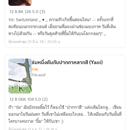
Through
12
8.8K
126
5.0 (3)
the
1st: Switzerland ,, ♥ ,, ความรักเกิดขึ้นตอนไหน? -- ครั้งแรกที่
Lens
สะท้อนบนกระจกเลนส์ เมื่อยามที่มองผ่านช่องมองภาพ วันที่เดิน
※
ทางไปด้วยกัน -- หรือวันสุดท้ายที่ยิ้มให้กันบนโลกกลมๆ? ,,
ด้วย
อัปเดตล่าสุด 25 มี.ค. 58 / 20:06 น.
รัก
(yaoi)
ร่มหนึ่งคันกับปากกาหลากสี (Yaoi)
วาย
The.wolF
ร่ม
12
8.06K
104
5.0 (2)
หนึ่ง
ถ้า "ร่ม" มันบังรอยยิ้มไว้ ก็ลองใช้ "ปากกาสี" แต่งเติมโลกดู... เขียน
คัน
ออกมาในวันฝนตก วันที่เขาไม่เหลืออะไรเลย... ให้เหมือนกับวันนั้นที่
กับ
ใครบางคนวาด "ยิ้ม" ให้กับเขา :)
ปากกา
อัปเดตล่าสุด 13 ก.ย. 57 / 19:36 น.