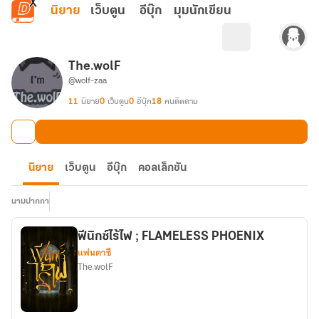
ข้ามไปยังเนื้อหาหลัก
นิยาย
เว็บตูน
อีบุ๊ก
มุมนักเขียน
The.wolF
@wolf-zaa
11
นิยาย
0
เว็บตูน
0
อีบุ๊ก
18
คนติดตาม
นิยาย
เว็บตูน
อีบุ๊ก
คอลเล็กชัน
นามปากกา
ฟีนิกซ์ไร้ไฟ ; FLAMELESS PHOENIX
แฟนตาซี
The.wolF