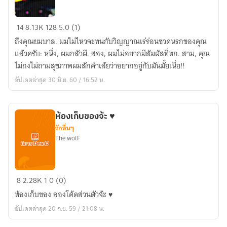
Mail
14
8.13K
128
5.0 (1)
to
ถึงคุณยมบาล. ผมไม่ไหวจะทนกับวิญญาณเร่ร่อนชวดนรกของคุณ
Hell
แล้วครับ: หนึ่ง, ผมกลัวผี. สอง, ผมไม่อยากมีสัมผัสที่หก. สาม, คุณ
ถึง
ไม่ถงไม่ถามสุขภาพผมสักคำเล้ยว่าอยากอยู่กับมันมั้ยเนี่ย!!
คุณ
อัปเดตล่าสุด 30 มิ.ย. 60 / 16:52 น.
ยมบาล
(Yaoi)
ห้องเก็บของจ้ะ ♥
รักอื่นๆ
The.wolF
ห้อง
8
2.28K
1
0 (0)
เก็บ
ห้องเก็บของ ลองโค้ดส่วนตัวจ้ะ ♥
ของ
อัปเดตล่าสุด 20 ก.ย. 59 / 21:08 น.
จ้ะ
♥