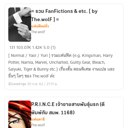
(Yaoi)
= รวม FanFictions & etc. [ by
The.wolF ] =
แฟนฟิคฝรั่ง
The.wolF
=
131
103.07K
1.42K
5.0 (1)
รวม
[ Normal / Yaoi / Yuri ] รวมแฟนฟิค (e.g. Kingsman, Harry
FanFictions
Potter, Narnia, Marvel, Uncharted, Guilty Gear, Bleach,
&
Saiyuki, Tiger & Bunny etc.) เรื่องสั้น ตอนพิเศษ งานแปล และ
etc.
อื่นๆ ใดๆ ของ The.wolF ค่ะ
[
อัปเดตล่าสุด 30 ก.ค. 62 / 21:11 น.
by
The.wolF
]
P.R.I.N.C.E เจ้าชายสายพันธุ์นรก (ตี
=
พิมพ์กับ สนพ. 1168)
แฟนตาซี
The.wolF