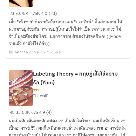
P.R.I.N.C.E
73
70.75K
1.75K
4.0 (23)
เจ้า
เมื่อ "เจ้าชาย" ที่นรกยังต้องถอยและ "องครักษ์" ที่ไม่ยอมถอยให้
ชาย
นรกมาอยู่ด้วยกัน การกอบกู้โลกอะไรไม่จำเป็น เพราะพวกเขาไม่
สาย
จำเป็นจะต้องช่วยใคร...นอกจากช่วยตัวเองให้รอดก็พอ! ((Mode:
พันธุ์
จบแล้ว กำลังรีไรท์ค่า))
นรก
อัปเดตล่าสุด 27 ก.พ. 62 / 12:56 น.
(ตี
พิมพ์
กับ
Labeling Theory = ทฤษฎีนี้ไม่ใช่ความ
สนพ.
รัก (Yaoi)
1168)
วาย
The.wolF
Labeling
45
33.03K
676
4.9 (4)
Theory
ผมเป็นนักเต้นและนักแสดง เขาเป็นนักจิตวิทยา ผมเป็นนักเรียน เขา
=
เป็นอาจารย์ ชีวิตผมก็เหมือนละครน้ำเน่านั่นแหละ พวกอาจารย์เล่น
ทฤษฎี
ละครต่อหน้าผมไม่ได้นานหรอก เขาเองก็ไม่ควรจะแตกต่างกัน...ใช่