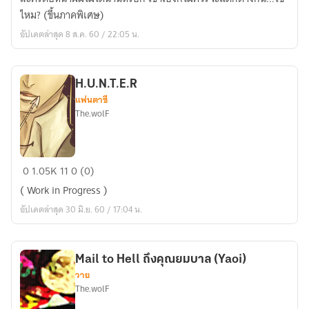
นี้
ไหม? (ขึ้นภาคพิเศษ)
ไม่ใช่
อัปเดตล่าสุด 8 ส.ค. 60 / 22:05 น.
ความ
รัก
(Yaoi)
H.U.N.T.E.R
แฟนตาซี
The.wolF
H.U.N.T.E.R
0
1.05K
11
0 (0)
( Work in Progress )
อัปเดตล่าสุด 30 มิ.ย. 60 / 17:04 น.
Mail to Hell ถึงคุณยมบาล (Yaoi)
วาย
The.wolF