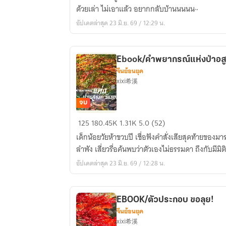
เมื่อ
ด้วยเล่า ไม่เอาแล้ว อยากกลับบ้านนนนน~
ไหร่
อัปเดตล่าสุด 23 มิ.ย. 69 / 12:29 น.
ข้า
จะ
ได้
Ebook/คำพยากรณ์แห่งป่าอสู
กลับ
จีนย้อนยุค
บ้าน?!
xixi希溪
จบ
Ebook/
125
180.45K
1.31K
5.0 (52)
คำ
เด็กน้อยวัยห้าขวบปี เชื่อฟังคำสั่งเสียสุดท้ายของมา
พยากรณ์
ลำพัง เสี่ยวรื่อค้นพบว่าตัวเองไม่ธรรมดา ถึงกับมีม
แห่ง
อัปเดตล่าสุด 23 มิ.ย. 69 / 12:28 น.
ป่า
อสูร
ตะวัน
EBOOK/ตัวประกอบ ขอลุย!
ตก(อ่าน
จีนย้อนยุค
ฟรี
xixi希溪