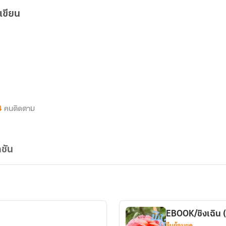
เขียน
4
คนติดตาม
ชัน
EBOOK/ชิงเฉิน (
จีนย้อนยุค