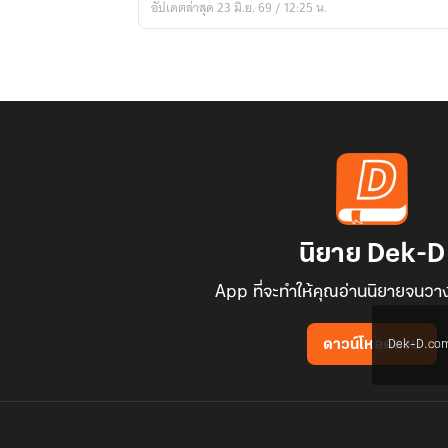
อัปเดตล่าสุด 23 มิ.ย. 69 / 12:25 น.
ยียน
หัวใจ
แกร่ง
ดั่ง
หิน
ผา
นิยาย Dek-D
App ที่จะทำให้คุณอ่านนิยายจนวาง
Dek-D.com ใช
ดาวน์โหลดแอป