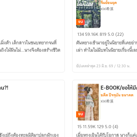
จีนย้อนยุค
xixi希溪
จบ
Ebook/
134
59.16K
819
5.0 (22)
นิยาย
เมิ่งต้า เด็กสาวในชนบทยากจนที่
ตันหยางเข้ามาอยู่ในนิยายที่เคย
เรื่อง
นถิงใฝ่ฝันไม่...นางจึงต้องสร้างชีวิต
เล่า ทำไมไม่มีบทในนิยายเรื่องนี้เล
นี้
ข้า
อัปเดตล่าสุด 23 มิ.ย. 69 / 12:30 น.
ไม่มี
บท
าน?!
E-BOOK/ขอให้มี
อดีต ปัจจุบัน อนาคต
xixi希溪
จบ
E-
15
11.59K
129
5.0 (4)
BOOK/
ังเย่ถึงต้องทะลุมิติมาปลูกผักเอง
เมื่อหรงเอินได้รับโอกาส นางก็แค่เพ