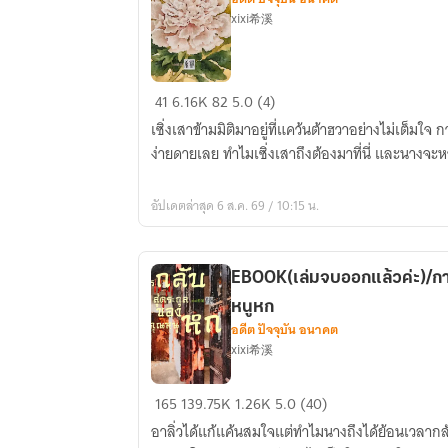
xixi希溪
Ebook
41
6.16K
82
5.0 (4)
เรือน
เซิ่งเสาข้ามมิติมาอยู่ที่แคว้นต้าฮวาอย่างไม่เต็มใจ 
เสา
ง่ายดายเลย ทำไมเซิ่งเสาถึงต้องมาที่นี่ และนางจะห
เย่า
อัปเดตล่าสุด 6 ส.ค. 69 / 10:15 น.
EBOOK(เล่มจบออกแล้วค่ะ)/กา
หนูหก
อดีต ปัจจุบัน อนาคต
xixi希溪
EBOOK(เล่ม
165
139.75K
1.26K
5.0 (40)
จบ
อาลิ่วได้แก้แค้นสมใจแต่ทำไมนางถึงได้ย้อนเวลากลั
ออก