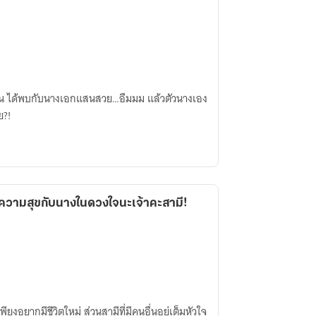
อ่าน ได้พบกับนางเอกแสนสวย…อืมมม แล้วตัวนางเอง
ย?!
ความสุขกับนางในดวงใจนะเจ้าคะสามี!
ียงอยากมีชีวิตใหม่ ส่วนสามีที่มีคนอื่นอยู่เต็มหัวใจ