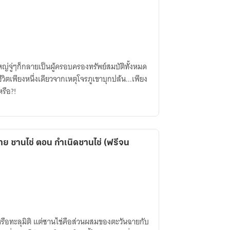
หญ่จู่ๆก็กลายเป็นผู้ครอบครองทรัพย์สมบัติทั้งหมด
วิตเพียงหนึ่งเดียวจากเหตุโจรภูเขาบุกปล้น...เพียง
หรือ?!
าย ซานไช่ ตอน กำเนิดซานไช่ (ฟรีจน
หม่หรือทะลุมิติ แต่ซานไช่คือส่วนผสมของตะวันฉายกับ