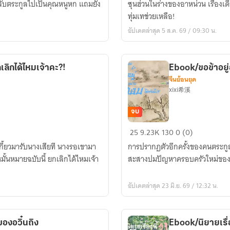
ลับตระกูลไปเป็นคุณหนูหก แถมยัง
ซุนฮ่วนในร่างของอาหน่วน เรื่องเดียว
มาย
ทุ่มเทช่วยเหลือ!
ซาน
อัปเดตล่าสุด 5 ส.ค. 69 / 09:30 น.
ไช่
ตอน
กำเนิด
ลิกได้ไหมเจ้าคะ?!
Ebook/ขอข้าอยู่
ซาน
จีนย้อนยุค
ไช่
xixi希溪
(ฟรี
จนจบ)
จบ
Ebook/
25
9.23K
130
0 (0)
ขอ
ยกเกี้ยวมารับนางเสียที นางรอเขามา
การปรากฏตัวอีกครั้งของคนตระกูลก
ข้า
มั้นหมายฉบับนี้ ยกเลิกได้ไหมเจ้า
สะสางปมปัญหาครอบครัวใหม่ของบิดา
อยู่
อย่าง
อัปเดตล่าสุด 23 มิ.ย. 69 / 12:32 น.
สงบ
ได้
หรือ
ของอวิ๋นถิง
Ebook/นิยายเรื่อง
ไม่?!