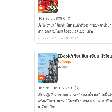
จนจบ)
จบ
EBOOK/
102
96.5K
808
0 (0)
ตัวประกอบ
เจิ้งโฝวทะลุมิติมาในนิยายแล้วต้องมารับบทตัวปร
ขอ
นางเอกสายโหด!เรื่องอะไรจะยอมเล่า?!
ลุย!
อัปเดตล่าสุด 23 มิ.ย. 69 / 12:27 น.
EBook/เทียนซินเหยียน หัวใจแก
จีนย้อนยุค
xixi希溪
จบ
EBook/
182
281.61K
1.72K
5.0 (3)
เทียน
เด็กหญิงวัยหกขวบถูกมารดาโยนลงน้ำจนเกือบสิ้นใจ
ซิ
พร้อมกับความทรงจำในชาติก่อนของตนเอง นางจึงลุก
น
มารังแกอีก!
เห