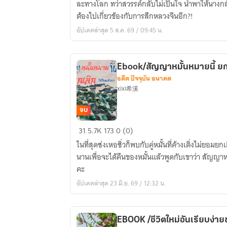
ละทางโลก ทว่าสวรรค์กลับไม่เป็นใจ นำพาให้นางก
แล้ว
ต้องไปเกี่ยวข้องกับการสึกหลวงจีนอีก?!
ค่ะ)/
อัปเดตล่าสุด 5 ส.ค. 69 / 09:45 น.
การก
ลับ
สู่
Ebook/สัญญาหมั้นหมายนี้ ยกเ
ตระกูล
อดีต ปัจจุบัน อนาคต
ของ
xixi希溪
คุณ
หนู
จบ
หก
Ebook/
31
5.7K
173
0 (0)
สัญญา
ในที่สุดซ่งเหอซิ่วก็พบกับคู่หมั้นที่ค้างเติ่งไม่ยอม
หมั้น
นานเพื่อจะได้คืนของหมั้นแล้วพูดกับเขาว่า สัญญาห
หมาย
คะ
นี้
อัปเดตล่าสุด 23 มิ.ย. 69 / 12:32 น.
ยกเลิก
ได้
ไหม
EBOOK /ชีวิตใหม่อันเรียบง่าย
เจ้า