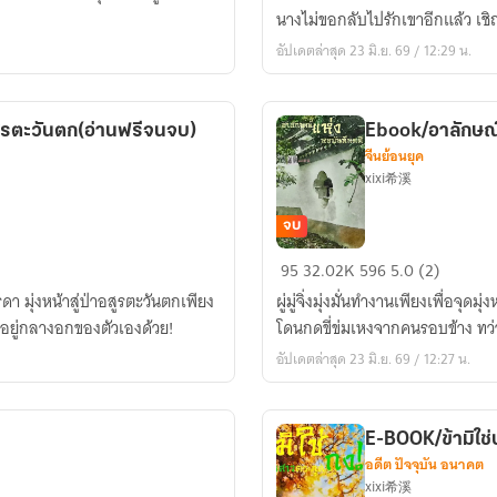
ขอ
นางไม่ขอกลับไปรักเขาอีกแล้ว เชิญ
ให้
อัปเดตล่าสุด 23 มิ.ย. 69 / 12:29 น.
มี
ความ
สุข
รตะวันตก(อ่านฟรีจนจบ)
Ebook/อาลักษณ์
กับ
จีนย้อนยุค
นางใน
xixi希溪
ดวงใจ
นะ
จบ
เจ้า
Ebook/
95
32.02K
596
5.0 (2)
คะ
อาลักษณ์
รดา มุ่งหน้าสู่ป่าอสูรตะวันตกเพียง
สามี!
ผู่มู่จิ่งมุ่งมั่นทำงานเพียงเพื่อจ
แห่ง
ิติอยู่กลางอกของตัวเองด้วย!
โดนกดขี่ข่มเหงจากคนรอบข้าง ทว่าเพ
หอ
อัปเดตล่าสุด 23 มิ.ย. 69 / 12:27 น.
บันทึก
คดี
E-BOOK/ข้ามิใช
อดีต ปัจจุบัน อนาคต
xixi希溪