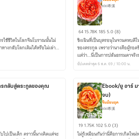
xixi希溪
EBOOK/
64
15.78K
185
5.0 (8)
ชิง
การใช้ชีวิตในโลกจีนโบราณนั้นไม่
ชิงเฉินที่เป็นบุตรอนุในจวนคหบดีใ
เฉิน
าทางกลับโลกเดิมได้หรือไม่เล่า...
ของตระกูล เพราะว่านางคือผู้รอดชี
(เล่ม
แต่ว่า...นี่เป็นการปล้นธรรมดาจริง
จบ
อัปเดตล่าสุด 6 ส.ค. 69 / 10:00 น.
ออก
แล้ว
ค่ะ)
รกลับสู่ตระกูลของคุณ
Ebook/ยู อาร์ ม
จบ)
จีนย้อนยุค
xixi希溪
Ebook/
19
1.75K
102
5.0 (3)
ยู
บไปเป็นเด็ก คราวนี้นางคิดแต่จะ
ไม่รู้เหมือนกันว่านี่คือการเกิดใ
อาร์