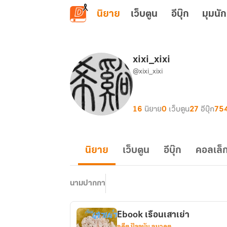
ข้ามไปยังเนื้อหาหลัก
นิยาย
เว็บตูน
อีบุ๊ก
มุมนัก
xixi_xixi
@xixi_xixi
16
นิยาย
0
เว็บตูน
27
อีบุ๊ก
75
นิยาย
เว็บตูน
อีบุ๊ก
คอลเล็ก
นามปากกา
Ebook เรือนเสาเย่า
อดีต ปัจจุบัน อนาคต