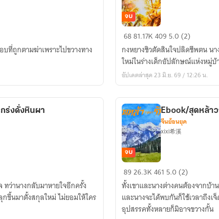
จบ
E-
68
81.17K
409
5.0 (2)
BOOK/
ะกอบที่ถูกตามฆ่าเพราะไปขวางทาง
กงหยางชิวตัดสินใจปลิดชีพตน นาง
ข้า
ใหม่ในร่างเด็กอัปลักษณ์แห่งหมู่บ
มิใช่
อัปเดตล่าสุด 23 มิ.ย. 69 / 12:26 น.
บุตร
สาว
ตระกูล
ร่งดั่งหินผา
Ebook/สุดหล้าว
กง!
จีนย้อนยุค
xixi希溪
จบ
Ebook/
89
26.3K
461
5.0 (2)
สุด
 ทว่านางกลับมาหายใจอีกครั้ง
ทั้งเขาและนางต่างคนต้องจากบ้าน
หล้า
ขึ้นมาตั้งสกุลใหม่ ไม่ยอมให้ใคร
และนางจะได้พบกันก็ใช้เวลาถึงเจ็
วาสนา
อุปสรรคทั้งหลายก็มิอาจขวางกั้น
รัก