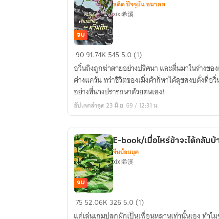
อดีต ปัจจุบัน อนาคต
คะ?!
xixi希溪
จบ
EBOOK
90
91.74K
545
5.0 (1)
/
อวิ๋นถิงถูกฆ่าตายอย่างปริศนา และตื่นมาในร่างของ
ชีวิต
ต่างแคว้น ทว่าชีวิตของเมิ่งต้าก็หาได้สุขสงบดั่งที่อวิ๋
ใหม่
อย่างที่นางปรารถนาด้วยตนเอง!
อัน
อัปเดตล่าสุด 23 มิ.ย. 69 / 12:31 น.
เรียบ
ง่าย
ขอ
E-book/เมื่อไหร่ข้าจะได้กลับบ้
งอ
จีนย้อนยุค
วิ๋นถิง
xixi希溪
จบ
E-
75
52.06K
326
5.0 (1)
book/
แค่เล่นเกมปลูกผักเป็นเพื่อนหลานเท่านั้นเอง ทำไมซ