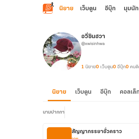
ข้ามไปยังเนื้อหาหลัก
นิยาย
เว็บตูน
อีบุ๊ก
มุมนัก
อวี่ซินฮวา
@xwisinhwa
1
นิยาย
0
เว็บตูน
0
อีบุ๊ก
0
คนต
นิยาย
เว็บตูน
อีบุ๊ก
คอลเล็ก
นามปากกา
สัญญาภรรยาชั่วคราว
วาย