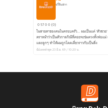
อวี่ซินฮวา
สัญญา
0
57
0
0 (0)
ภรรยา
ในสายตาของคนในครอบครัว... ผมเป็นแค่ 'ตัวซวย' ที่
ชั่วคราว
ตราหน้าว่าเป็นตัวกาลกิณีที่คอยจะข่มดวงทั้งพ่อแม่
และลูกๆ ทำให้ผมถูกโดดเดี่ยวราวกับเป็นสิ่ง
อัปเดตล่าสุด 23 มิ.ย. 69 / 10:20 น.