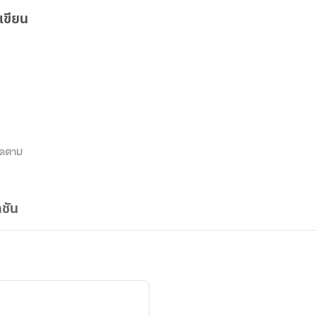
เขียน
ิดตาม
ชัน