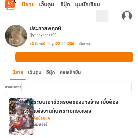
ข้ามไปยังเนื้อหาหลัก
นิยาย
เว็บตูน
อีบุ๊ก
มุมนักเขียน
ประกายพฤกษ์​
@yongyong1109
43
นิยาย
0
เว็บตูน
22
อีบุ๊ก
285
คนติดตาม
นิยาย
เว็บตูน
อีบุ๊ก
คอลเล็กชัน
นามปากกา
ระบบเอาชีวิตรอดของนางร้าย เมื่อต้อง
แต่งงานกับพระเอกธงแดง
จีนย้อนยุค
หย่งเอ๋อร์