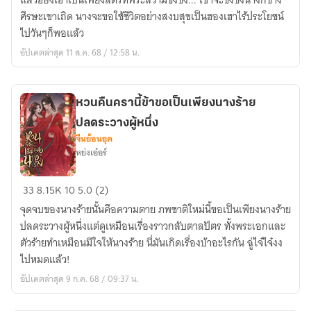
แล้วฮองเฮาเป็นเพียงสตรีที่พระสวามีชิงชัง... เขาจะชิงชังนางก็ช่าง
ใหม่
ศีรษะเขาเถิด นางจะขอใช้ชีวิตอย่างสงบสุขเป็นฮองเฮาไร้ประโยชน์
กลาย
ไปวันๆก็พอแล้ว
เป็น
อัปเดตล่าสุด 11 ส.ค. 68 / 12:58 น.
ฮองเฮา
ไร้
ประโยชน์
หวนคืนครานี้ข้าขอเป็นเพียงนางร้าย
ของ
ปลดระวางผู้หนึ่ง
ฮ่องเต้
จีนย้อนยุค
ไร้
หย่งเอ๋อร์
ใจ
หวน
33
8.15K
10
5.0 (2)
คืน
จุดจบของนางร้ายนั้นคือความตาย ภพชาติใหม่นี้ขอเป็นเพียงนางร้าย
ครา
ปลดระวางผู้หนึ่งแต่ดูเหมือนเรื่องราวกลับตาลปัตร ทั้งพระเอกและ
นี้
ตัวร้ายทำเหมือนมีใจให้นางร้าย นี่มันเกิดเรื่องบ้าอะไรกัน ฉู่ไจ๋ไจ๋งง
ข้า
ไปหมดแล้ว!
ขอ
อัปเดตล่าสุด 9 ก.ค. 68 / 09:37 น.
เป็น
เพียง