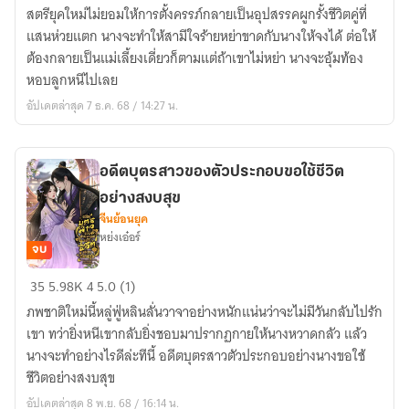
หย่า
สตรียุคใหม่ไม่ยอมให้การตั้งครรภ์กลายเป็นอุปสรรคผูกรั้งชีวิตคู่ที่
สามี
แสนห่วยแตก นางจะทำให้สามีใจร้ายหย่าขาดกับนางให้จงได้ ต่อให้
สำหรับ
ต้องกลายเป็นแม่เลี้ยงเดี่ยวก็ตามแต่ถ้าเขาไม่หย่า นางจะอุ้มท้อง
สตรี
หอบลูกหนีไปเลย
ยุค
อัปเดตล่าสุด 7 ธ.ค. 68 / 14:27 น.
ใหม่
อดีตบุตรสาวของตัวประกอบขอใช้ชีวิต
อย่างสงบสุข
จีนย้อนยุค
หย่งเอ๋อร์
จบ
อดีต
35
5.98K
4
5.0 (1)
บุตร
ภพชาติใหม่นี้หลู่ฟู่หลินลั่นวาจาอย่างหนักแน่นว่าจะไม่มีวันกลับไปรัก
สาว
เขา ทว่ายิ่งหนีเขากลับยิ่งชอบมาปรากฏกายให้นางหวาดกลัว แล้ว
ของ
นางจะทำอย่างไรดีล่ะทีนี้ อดีตบุตรสาวตัวประกอบอย่างนางขอใช้
ตัวประกอบ
ชีวิตอย่างสงบสุข
ขอ
อัปเดตล่าสุด 8 พ.ย. 68 / 16:14 น.