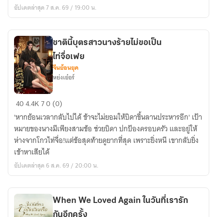
ขอ
อัปเดตล่าสุด 7 ส.ค. 69 / 19:00 น.
สร้าง
ครอบครัว
อบอุ่น
ชาตินี้บุตรสาวนางร้ายไม่ขอเป็น
ไท่จื่อเฟย
จีนย้อนยุค
หย่งเอ๋อร์
ชาติ
40
4.4K
7
0 (0)
นี้
'หากย้อนเวลากลับไปได้ ข้าจะไม่ยอมให้บิดาขึ้นลานประหารอีก' เป้า
บุตร
หมายของนางมีเพียงสามข้อ ช่วยบิดา ปกป้องครอบครัว และอยู่ให้
สาว
ห่างจากโกวไท่จื่อ!แต่ข้อสุดท้ายดูยากที่สุด เพราะยิ่งหนี เขากลับยิ่ง
นาง
เข้าหาเสียได้
ร้าย
อัปเดตล่าสุด 6 ส.ค. 69 / 20:00 น.
ไม่
ขอ
เป็น
When We Loved Again ในวันที่เรารัก
ไท่จื่อเฟย
กันอีกครั้ง