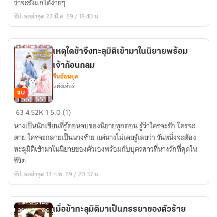
ว่าจะรังแกได้ง่ายๆ
สตรี
อัปเดตล่าสุด 22 มี.ค. 69 / 18:40 น.
อ่อนแอ
เหตุใดข้าจึงทะลุมิติเข้ามาในนิยายพร้อม
เจ้าก้อนกลม
จีนย้อนยุค
หย่งเอ๋อร์
จบ
เหตุ
63
4.52K
1
5.0 (1)
ใด
นางเป็นนักเขียนที่รู้ตอนจบของนิยายทุกตอน รู้ว่าใครจะรัก ใครจะ
ข้า
ตาย ใครจะกลายเป็นนางร้าย แต่นางไม่เคยรู้เลยว่า วันหนึ่งจะต้อง
จึง
ทะลุมิติเข้ามาในนิยายของตัวเองพร้อมกับบุตรสาวที่นางรักที่สุดใน
ทะลุ
ชีวิต
มิติ
อัปเดตล่าสุด 13 ก.พ. 69 / 20:37 น.
เข้า
มา
ใน
เมื่อข้าทะลุมิติมาเป็นภรรยาของตัวร้าย
นิยาย