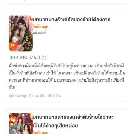
ใช้
ชีวิต
อย่าง
บทบาทนางร้ายไร้สมองข้าไม่ต้องการ
สงบ
จีนย้อนยุค
สุข
หย่งเอ๋อร์
จบ
บทบาท
30
4.93K
37
5.0 (1)
นาง
นักฆ่าสาวมือหนึ่งได้ทะลุมิติเข้าไปอยู่ในร่างของนางร้าย ซ้ำยังมีสามี
ร้าย
เป็นตัวร้ายที่ชิงชังนางเข้าไส้ ไหนจะภารกิจเปลี่ยนตัวร้ายให้กลายเป็น
ไร้
พระเอกที่ท่านเทพมอบให้ บทบาทของนางร้ายไยถึงวุ่นวายถึงเพียงนี้
สมอง
กัน!
ข้า
อัปเดตล่าสุด 11 ต.ค. 68 / 00:00 น.
ไม่
ต้องการ
บทบาทมารดาของเหล่าตัวร้ายใช่ว่าจะ
เป็นได้ง่ายๆเสียหน่อย
จีนย้อนยุค