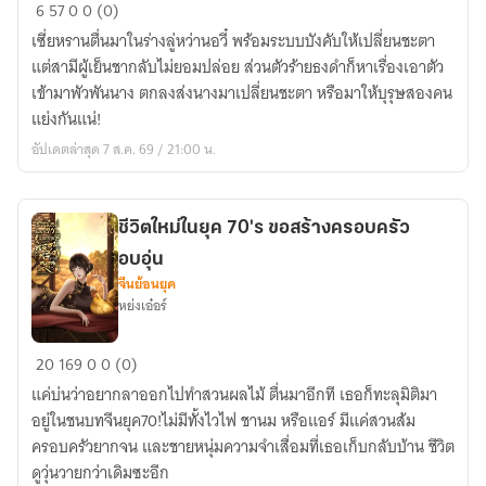
ระบบ
6
57
0
0 (0)
เอา
เซี่ยหรานตื่นมาในร่างลู่หว่านอวี๋ พร้อมระบบบังคับให้เปลี่ยนชะตา
ชีวิต
แต่สามีผู้เย็นชากลับไม่ยอมปล่อย ส่วนตัวร้ายธงดำก็หาเรื่องเอาตัว
รอด
เข้ามาพัวพันนาง ตกลงส่งนางมาเปลี่ยนชะตา หรือมาให้บุรุษสองคน
ของ
แย่งกันแน่!
นาง
อัปเดตล่าสุด 7 ส.ค. 69 / 21:00 น.
ร้าย
เมื่อ
ต้อง
ชีวิตใหม่ในยุค 70's ขอสร้างครอบครัว
แต่งงาน
อบอุ่น
กับ
จีนย้อนยุค
พระเอก
หย่งเอ๋อร์
ธง
แดง
ชีวิต
20
169
0
0 (0)
ใหม่
แค่บ่นว่าอยากลาออกไปทำสวนผลไม้ ตื่นมาอีกที เธอก็ทะลุมิติมา
ใน
อยู่ในชนบทจีนยุค70!ไม่มีทั้งไวไฟ ชานม หรือแอร์ มีแค่สวนส้ม
ยุค
ครอบครัวยากจน และชายหนุ่มความจำเสื่อมที่เธอเก็บกลับบ้าน ชีวิต
70's
ดูวุ่นวายกว่าเดิมซะอีก