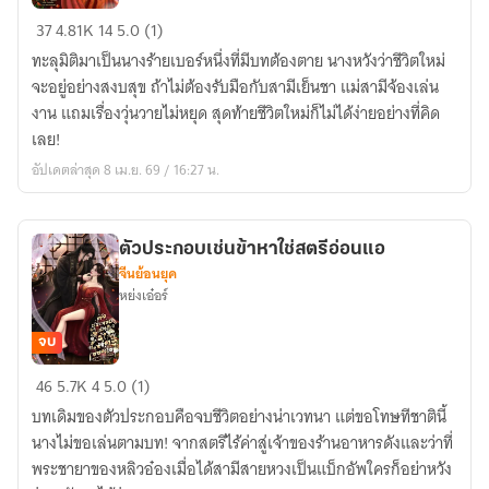
เดิม
เกิด
37
4.81K
14
5.0 (1)
ใหม่
ทะลุมิติมาเป็นนางร้ายเบอร์หนึ่งที่มีบทต้องตาย นางหวังว่าชีวิตใหม่
ครา
จะอยู่อย่างสงบสุข ถ้าไม่ต้องรับมือกับสามีเย็นชา แม่สามีจ้องเล่น
นี้
งาน แถมเรื่องวุ่นวายไม่หยุด สุดท้ายชีวิตใหม่ก็ไม่ได้ง่ายอย่างที่คิด
ข้า
เลย!
กลาย
อัปเดตล่าสุด 8 เม.ย. 69 / 16:27 น.
เป็น
นาง
ร้าย
ตัวประกอบเช่นข้าหาใช่สตรีอ่อนแอ
เบอร์
จีนย้อนยุค
หนึ่ง
หย่งเอ๋อร์
จบ
ตัวประกอบ
46
5.7K
4
5.0 (1)
เช่น
บทเดิมของตัวประกอบคือจบชีวิตอย่างน่าเวทนา แต่ขอโทษทีชาตินี้
ข้า
นางไม่ขอเล่นตามบท! จากสตรีไร้ค่าสู่เจ้าของร้านอาหารดังและว่าที่
หา
พระชายาของหลิวอ๋องเมื่อได้สามีสายหวงเป็นแบ็กอัพใครก็อย่าหวัง
ใช่