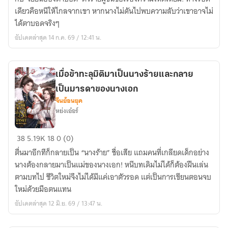
พระ
เดียวคือหนีให้ไกลจากเขา หากนางไม่ดันไปพบความลับว่าเขาอาจไม่
ชายา
ได้ตาบอดจริงๆ
ตัวแทน
อัปเดตล่าสุด 14 ก.ค. 69 / 12:41 น.
ของ
ตัว
ร้าย
เมื่อข้าทะลุมิติมาเป็นนางร้ายและกลาย
ตาบอด
เป็นมารดาของนางเอก
จีนย้อนยุค
หย่งเอ๋อร์
เมื่อ
38
5.19K
18
0 (0)
ข้า
ตื่นมาอีกทีก็กลายเป็น “นางร้าย” ชื่อเสีย แถมคนที่เกลียดเด็กอย่าง
ทะลุ
นางต้องกลายมาเป็นแม่ของนางเอก! หนีบทเดิมไม่ได้ก็ต้องฝืนเล่น
มิติ
ตามบทไป ชีวิตใหม่จึงไม่ได้มีแค่เอาตัวรอด แต่เป็นการเขียนตอนจบ
มา
ใหม่ด้วยมือตนแทน
เป็น
อัปเดตล่าสุด 12 มิ.ย. 69 / 13:47 น.
นาง
ร้าย