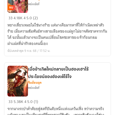
หย่งเอ๋อร์
จบ
บทบาท
33
4.18K
4
5.0 (2)
มารดา
หยางเสี่ยวเหมยไม่ใช่นางร้าย แต่นางคือมารดาที่ให้กำเนิดเหล่าตัว
ของ
ร้าย เมื่อความสัมพันธ์ทางสายเลือดของแม่ลูกไม่อาจตัดขาดจากกัน
เหล่า
ได้ ฉะนั้นแล้วนางจะเป็นคนเปลี่ยนโชคชะตาของเจ้าก้อนกลม
ตัว
ฝาแฝดที่น่ารักสองคนนี้เอง
ร้าย
อัปเดตล่าสุด 9 ก.ย. 68 / 17:52 น.
ใช่
ว่า
จะ
เมื่อข้าเกิดใหม่กลายเป็นฮองเฮาไร้
เป็น
ประโยชน์ของฮ่องเต้ไร้ใจ
ได้
จีนย้อนยุค
ง่ายๆ
หย่งเอ๋อร์
เสีย
หน่อย
เมื่อ
33
5.38K
4
5.0 (1)
ข้า
จากนางระบำต่ำต้อยสู่สตรีอันดับหนึ่งแห่งแคว้นเฟิ่ง ทว่าความจริง
เกิด