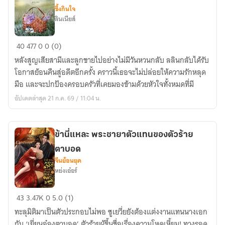
ซึ้งกินใจ
ลินเนียส์
When
40
477
0
0 (0)
We
หลังสูญเสียสามีและลูกชายไปอย่างไม่มีวันหวนกลับ ลลินกลับได้รับ
Loved
โอกาสย้อนคืนสู่อดีตอีกครั้ง คราวนี้เธอจะไม่ปล่อยให้ความรักหลุด
Again
มือ และจะปกป้องครอบครัวที่เคยมองข้ามด้วยหัวใจทั้งหมดที่มี
ใน
อัปเดตล่าสุด 21 ก.ค. 69 / 11:04 น.
วัน
ที่
เรา
ข้านี่แหละ พระชายาตัวแทนของตัวร้าย
รัก
ตาบอด
กัน
จีนย้อนยุค
อีก
หย่งเอ๋อร์
ครั้ง
ข้า
43
3.47K
0
5.0 (1)
นี่
ทะลุมิติมาเป็นตัวประกอบไม่พอ ซูเยวี่ยยังต้องแต่งงานแทนนางเอก
แหละ
กับ ‘เยี่ยนอ๋องตาบอด’ ตัวร้ายผู้ขึ้นชื่อเรื่องความโหดเหี้ยม! ทางรอด