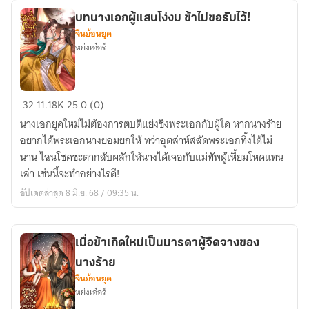
นาง
บทนางเอกผู้แสนโง่งม ข้าไม่ขอรับไว้!
ร้าย
จีนย้อนยุค
ปลด
หย่งเอ๋อร์
ระวาง
ผู้
หนึ่ง
บท
32
11.18K
25
0 (0)
นางเอก
นางเอกยุคใหม่ไม่ต้องการตบตีแย่งชิงพระเอกกับผู้ใด หากนางร้าย
ผู้
อยากได้พระเอกนางยอมยกให้ ทว่าอุตส่าห์สลัดพระเอกทิ้งได้ไม่
แสน
นาน ไฉนโชคชะตากลับผลักให้นางได้เจอกับแม่ทัพผู้เหี้ยมโหดแทน
โง่
เล่า เช่นนี้จะทำอย่างไรดี!
งม
อัปเดตล่าสุด 8 มิ.ย. 68 / 09:35 น.
ข้า
ไม่
ขอรับ
เมื่อข้าเกิดใหม่เป็นมารดาผู้จืดจางของ
ไว้!
นางร้าย
จีนย้อนยุค
หย่งเอ๋อร์