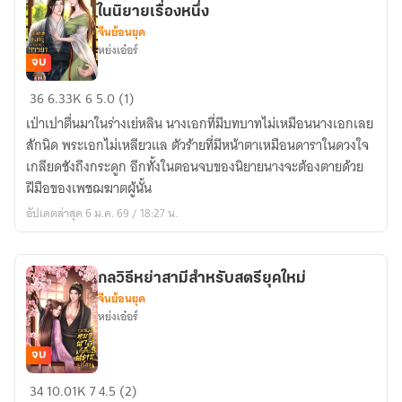
ในนิยายเรื่องหนึ่ง
พร้อม
จีนย้อนยุค
เจ้า
หย่งเอ๋อร์
ก้อน
จบ
กลม
เมื่อ
36
6.33K
6
5.0 (1)
ข้า
เป่าเปาตื่นมาในร่างเย่หลิน นางเอกที่มีบทบาทไม่เหมือนนางเอกเลย
ทะลุ
สักนิด พระเอกไม่เหลียวแล ตัวร้ายที่มีหน้าตาเหมือนดาราในดวงใจ
มิติ
เกลียดชังถึงกระดูก อีกทั้งในตอนจบของนิยายนางจะต้องตายด้วย
มา
ฝีมือของเพชฌฆาตผู้นั้น
เป็น
อัปเดตล่าสุด 6 ม.ค. 69 / 18:27 น.
ภรรยา
ของ
ตัว
กลวิธีหย่าสามีสำหรับสตรียุคใหม่
ร้าย
จีนย้อนยุค
ใน
หย่งเอ๋อร์
นิยาย
เรื่อง
จบ
หนึ่ง
กลวิธี
34
10.01K
7
4.5 (2)