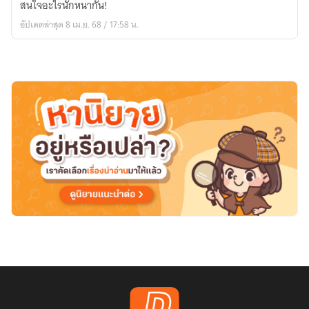
สนใจอะไรนักหนากัน!
ใน
อัปเดตล่าสุด 8 เม.ย. 68 / 17:58 น.
นิยาย
ข้า
ไม่
ได้
ต้องการ
เสีย
หน่อย!