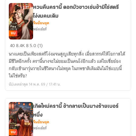
และ
หวนคืนครานี้ ดอกบัวขาวเช่นข้ามิใช่สตรี
กลาย
โง่งมคนเดิม
เป็น
จีนย้อนยุค
มารดา
หย่งเอ๋อร์
ของ
จบ
นางเอก
หวน
40
8.4K
8
5.0 (1)
คืน
นางเคยเป็นเพียงสตรีโง่งมจนสูญเสียทุกสิ่ง เมื่อสวรรค์ให้โอกาสได้
ครา
มีชีวิตอีกครั้ง ครานี้นางจะไม่ยอมเป็นคนโง่อีกแล้ว แต่ไยเซี่ยอ๋อง
นี้
กลับเข้ามาวุ่นวายในชีวิตนางไม่หยุด ในภพชาติเดิมมันไม่ใช่แบบนี้
ดอกบัว
ไม่ใช่หรือ?
ขาว
อัปเดตล่าสุด 14 พ.ค. 69 / 17:41 น.
เช่น
ข้า
มิใช่
เกิดใหม่ครานี้ ข้ากลายเป็นนางร้ายเบอร์
สตรี
หนึ่ง
โง่
จีนย้อนยุค
งม
หย่งเอ๋อร์
คน
จบ