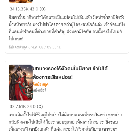
เมื่อ
34
13.35K
43
0 (0)
ข้า
ลืมตาขึ้นมาก็พบว่าได้กลายเป็นแม่คนไปเสียแล้ว มิหนำซ้ำสามียังชัง
เกิด
น้ำหน้าราวกับนางไปฆ่าใครตาย ทว่าผู้ใดจะสนใจกันล่ะ เจ้าก้อนแป้ง
ใหม่
ที่แสนน่ารักคนนี้ต่างหากที่สำคัญ ส่วนสามีใจร้ายคนนั้นจะไปไหนก็
เป็น
ไปเถอะ!
มารดา
อัปเดตล่าสุด 6 พ.ค. 68 / 09:55 น.
ผู้
จืดจาง
ของ
บทนางรองไร้ตัวตนในนิยาย ข้าไม่ได้
นาง
ต้องการเสียหน่อย!
ร้าย
จีนย้อนยุค
หย่งเอ๋อร์
บท
33
7.61K
24
0 (0)
นางรอง
จากเดิมตั้งใจใช้ชีวิตคู่ไปอย่างไม่มีแบบแผนเพื่อรอวันหย่า ทุกอย่าง
ไร้
กลับผิดคาดไปเสียได้ ไยเขาชอบยุแหย่ เห็นนางโกรธ เขายิ่งชอบ
ตัว
เห็นนางหนี เขายิ่งแกล้ง ก็แค่นางรองไร้ตัวตนในนิยาย เขาจะมา
ตน