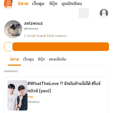
ข้ามไปยังเนื้อหาหลัก
นิยาย
เว็บตูน
อีบุ๊ก
มุมนักเขียน
zelzeouz
@zelzeouz
1
นิยาย
0
เว็บตูน
0
อีบุ๊ก
0
คนติดตาม
นิยาย
เว็บตูน
อีบุ๊ก
คอลเล็กชัน
นามปากกา
#WhatTheLove !? รักมันห้ามไม่ได้ #ไบร์
ทมิวซ์ [yaoi]
วาย
zelzeouz