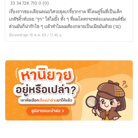
#WhatTheLove
33
34.72K
710
0 (0)
!?
เรื่องราวของเดือนคณะวิศวะสุดเกรี้ยวกราด ที่โดนคู่จิ้นที่เป็นเด็ก
รัก
เภสัชคิ้วท์บอย "รุก" ใส่ไม่ยั้ง ทั้ง ๆ ที่ผมโคตรจะหล่อแมนแฮนด์ซั่ม
มัน
ส่วนมันก็น่ารักใส ๆ แล้วทำไมผมต้องกลายเป็นเมียมันด้วย (วะ)
ห้าม
อัปเดตล่าสุด 18 พ.ค. 69 / 17:46 น.
ไม่
ได้
#ไบร์
ทมิวซ์
[yaoi]