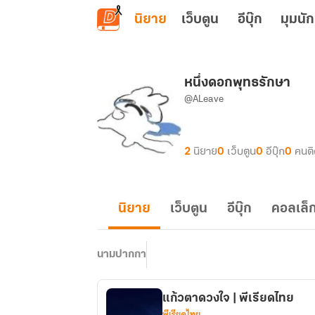
ข้ามไปยังเนื้อหาหลัก
นิยาย
เว็บตูน
อีบุ๊ก
มุมนัก
หนึ่งดอกพุทธรักษา
@ALeave
2
นิยาย
0
เว็บตูน
0
อีบุ๊ก
0
คนต
นิยาย
เว็บตูน
อีบุ๊ก
คอลเล็ก
นามปากกา
แก้วตาดวงใจ | พีเรียดไทย
พีเรียดไทย