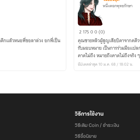
หนึ่งดอกพุทธรักษา
กระต่าย
2
175
0
0 (0)
ผู้
าดึกแล้วหนอพี่ขอลาล่วง อกพี่เป็น
คุณชายหลิวผู้สูญเสียบิดาจากคดีวา
ครอบ
รับมอบหมาย เป็นการร่วมมือแปลก ๆ 
ครอง
คาดไม่ถึง หมายถึงคาดไม่ถึงจริง ๆ
จันทร์
อัปเดตล่าสุด 10 ม.ค. 68 / 18:02 น.
วิธีการใช้งาน
วิธีเติม Coin / ชำระเงิน
วิธีซื้อนิยาย