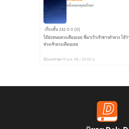
หนึ่งดอกพุทธรักษา
แก้วตา
เรื่องสั้น
242
0
0 (0)
ดวงใจ
โอ้ล่ะหนอดวงเดือนเอย พี่มาเว้าเจ้าสาวคำดวง โอ้ว่
|
ห่วงเจ้าดวงเดือนเอย
พีเรียด
ไทย
อัปเดตล่าสุด 10 ม.ค. 68 / 20:02 น.