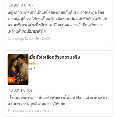
เงา
59
951
0
0 (0)
บาป
หญิงสาวยากจนตกเป็นเหยื่อของเกมแก้แค้นระหว่างตระกูล โดย
ใน
ชายหนุ่มผู้ร่ำรวยใช้เธอเป็นเครื่องมือทวงแค้น แต่กลับต้องเผชิญกับ
ดวงใจ
ความจริงบางอย่างที่พลิกชะตาชีวิตทุกคน ความรักที่ก่อตัวกลาง
เพลิงแค้นจะเยียวยาหัวใจ
อัปเดตล่าสุด 12 ม.ค. 69 / 20:05 น.
เมื่อหัวใจเลือกข้างความจริง
รักอื่นๆ
อาวดิ่
จบ
เมื่อ
40
331
1
0 (0)
หัวใจ
• โรแมนติกดราม่า • มีปมเชิงจริยธรรมในงานวิจัย • แฝงแง่คิดเรื่อง
เลือก
ความรัก ความถูกต้อง และการให้อภัย
ข้าง
อัปเดตล่าสุด 24 ธ.ค. 68 / 20:05 น.
ความ