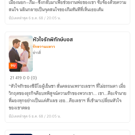
เมืองนอก—ภีม—ซึ่งกลับมาเพื่อช่วยงานพ่อของเขา จับจ้องด้วยความ
เรา
สนใจ นลินกลายเป็นจุดสนใจของภีมทันทีที่เห็นเธอเต้น
อัปเดตล่าสุด 6 ธ.ค. 68 / 20:05 น.
หัวใจรักพิทักษ์บอส
รักหวานแหวว
อ่าวดิ่
จบ
หัวใจ
21
419
0
0 (0)
รัก
"หัวใจรักของซีอีโอผู้เย็นชา สั่นคลอนเพราะเลขาฯ ที่ไม่ธรรมดา เมื่อ
พิทักษ์
วิกฤตของธุรกิจคือบทพิสูจน์ความรักของพวกเขา... เขา...คือเจ้านาย
บอส
ที่มองทุกอย่างเป็นแค่ตัวเลข เธอ...คือเลขาฯ ที่เข้ามาเปลี่ยนหัวใจ
ของเขาตลอ
อัปเดตล่าสุด 6 ธ.ค. 68 / 20:05 น.