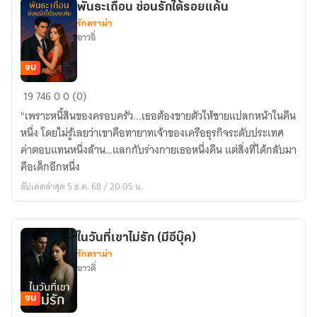
พันธะเถื่อน ซ่อนรักใต้รอยแค้น
รักดราม่า
อาวอิ่
จบ
พันธะ
19
746
0
0 (0)
เถื่อน
"เพราะหนี้สินของครอบครัว...เธอต้องขายตัวให้ชายแปลกหน้าในคืน
ซ่อน
หนึ่ง โดยไม่รู้เลยว่าเขาคือทายาทเจ้าของเครือธุรกิจระดับประเทศ
รัก
ค่าตอบแทนหนึ่งล้าน…แลกกับร่างกายเธอหนึ่งคืน แต่สิ่งที่ได้กลับมา
ใต้
คือเด็กอีกหนึ่ง
รอย
อัปเดตล่าสุด 5 ธ.ค. 68 / 20:05 น.
แค้น
ในวันที่เขาไม่รัก (มีอีบุ๊ค)
รักดราม่า
อาวดิ่
จบ