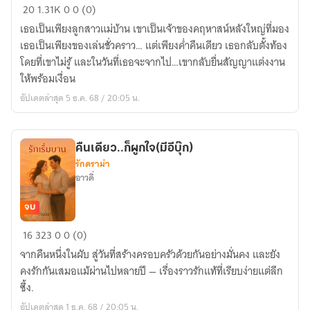
ใน
20
1.31K
0
0 (0)
วัน
เธอเป็นเพียงลูกสาวแม่บ้าน เขาเป็นเจ้าของคฤหาสน์หลังใหญ่ที่มอง
ที่
เธอเป็นเพียงของเล่นชั่วคราว… แต่เพียงค่ำคืนเดียว เธอกลับตั้งท้อง
เขา
โดยที่เขาไม่รู้ และในวันที่เธอจะจากไป…เขากลับยื่นสัญญาแต่งงาน
ไม่
ให้พร้อมเงื่อน
รัก
อัปเดตล่าสุด 5 ธ.ค. 68 / 20:05 น.
(มี
อี
บุ๊ค)
คืนเดียว..ก็ผูกใจ(มีอีบุ๊ก)
รักดราม่า
อาวดิ่
จบ
คืน
16
323
0
0 (0)
เดียว..ก็
จากคืนหนึ่งในผับ สู่วันที่สร้างครอบครัวด้วยกันอย่างมั่นคง และยัง
ผูก
คงรักกันเสมอแม้ผ่านไปหลายปี — เรื่องราวรักแท้ที่เรียบง่ายแต่ลึก
ใจ(มี
ซึ้ง.
อี
อัปเดตล่าสุด 1 ธ.ค. 68 / 20:05 น.