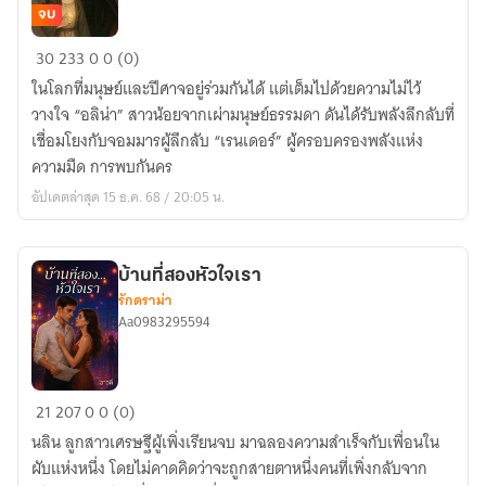
จบ
ลิขิต
30
233
0
0 (0)
รัก
ในโลกที่มนุษย์และปีศาจอยู่ร่วมกันได้ แต่เต็มไปด้วยความไม่ไว้
จอม
วางใจ “อลิน่า” สาวน้อยจากเผ่ามนุษย์ธรรมดา ดันได้รับพลังลึกลับที่
มาร
เชื่อมโยงกับจอมมารผู้ลึกลับ “เรนเดอร์” ผู้ครอบครองพลังแห่ง
ป่วน
ความมืด การพบกันคร
โลก(มี
อัปเดตล่าสุด 15 ธ.ค. 68 / 20:05 น.
อี
บุ๊ก)
บ้านที่สองหัวใจเรา
รักดราม่า
Aa0983295594
บ้าน
21
207
0
0 (0)
ที่
นลิน ลูกสาวเศรษฐีผู้เพิ่งเรียนจบ มาฉลองความสำเร็จกับเพื่อนใน
สอง
ผับแห่งหนึ่ง โดยไม่คาดคิดว่าจะถูกสายตาหนึ่งคนที่เพิ่งกลับจาก
หัวใจ