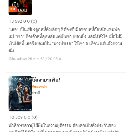
จบ
เมีย(ไม่)จำยอม
13
592
0
0 (0)
(มี
“เธอ” เป็นเพียงลูกหนี้ตัวเล็กๆ ที่ต้องรับผิดชอบหนี้ก้อนโตแทนพ่อ
อี
แม่ “เขา” คือเจ้าหนี้สุดหล่อแต่เย็นชา เย่อหยิ่ง และไร้หัวใจ เมื่อไม่มี
บุ๊ค)
เงินใช้หนี้ เธอจึงยอมเป็น “นางบำเรอ” ให้เขา 6 เดือน แต่แล้วความ
สัม
อัปเดตล่าสุด 28 พ.ย. 68 / 20:05 น.
ใต้เงามาเฟีย!
รักดราม่า
อ่าวดิ่
ใต้
10
309
0
0 (0)
เงา
นักศึกษาสาวผู้ใฝ่ฝันในความยุติธรรม ต้องตกเป็นตัวประกันของ
มาเฟีย!