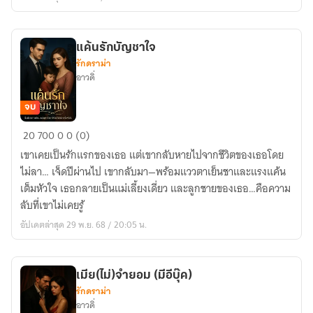
บุ๊ก)
แค้นรักบัญชาใจ
รักดราม่า
อาวดิ่
จบ
แค้น
20
700
0
0 (0)
รัก
เขาเคยเป็นรักแรกของเธอ แต่เขากลับหายไปจากชีวิตของเธอโดย
บัญชา
ไม่ลา… เจ็ดปีผ่านไป เขากลับมา—พร้อมแววตาเย็นชาและแรงแค้น
ใจ
เต็มหัวใจ เธอกลายเป็นแม่เลี้ยงเดี่ยว และลูกชายของเธอ…คือความ
ลับที่เขาไม่เคยรู้
อัปเดตล่าสุด 29 พ.ย. 68 / 20:05 น.
เมีย(ไม่)จำยอม (มีอีบุ๊ค)
รักดราม่า
อาวดิ่