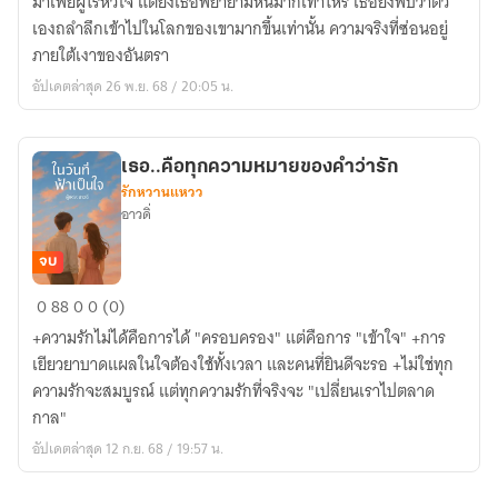
มาเฟียผู้ไร้หัวใจ แต่ยิ่งเธอพยายามหนีมากเท่าไหร่ เธอยิ่งพบว่าตัว
เองถลำลึกเข้าไปในโลกของเขามากขึ้นเท่านั้น ความจริงที่ซ่อนอยู่
ภายใต้เงาของอันตรา
อัปเดตล่าสุด 26 พ.ย. 68 / 20:05 น.
เธอ..คือทุกความหมายของคำว่ารัก
รักหวานแหวว
อาวดิ่
จบ
เธอ..คือ
0
88
0
0 (0)
ทุก
+ความรักไม่ได้คือการได้ "ครอบครอง" แต่คือการ "เข้าใจ" +การ
ความ
เยียวยาบาดแผลในใจต้องใช้ทั้งเวลา และคนที่ยินดีจะรอ +ไม่ใช่ทุก
หมาย
ความรักจะสมบูรณ์ แต่ทุกความรักที่จริงจะ "เปลี่ยนเราไปตลาด
ของ
กาล"
คำ
อัปเดตล่าสุด 12 ก.ย. 68 / 19:57 น.
ว่า
รัก