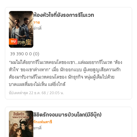
จริง
ห้องหัวใจที่ยังรอการรีโนเวท
วาย
อ่าวดิ่
จบ
ห้อง
39
390
0
0 (0)
หัวใจ
“ผมไม่ได้อยากรีโนเวทคอนโดของเขา…แต่ผมอยากรีโนเวท ‘ห้อง
ที่
หัวใจ’ ของเขาต่างหาก” เมื่อ นักออกแบบ ผู้เคยสูญเสียความรัก
ยัง
ต้องมารับงานรีโนเวทคอนโดของ นักธุรกิจ หนุ่มผู้เต็มไปด้วย
รอ
บาดแผลที่มองไม่เห็น แต่ยิ่งใกล้
การ
อัปเดตล่าสุด 22 ธ.ค. 68 / 20:05 น.
รี
โน
เวท
ลิขิตรักจอมมารป่วนโลก(มีอีบุ๊ก)
รักแฟนตาซี
อาวดิ่