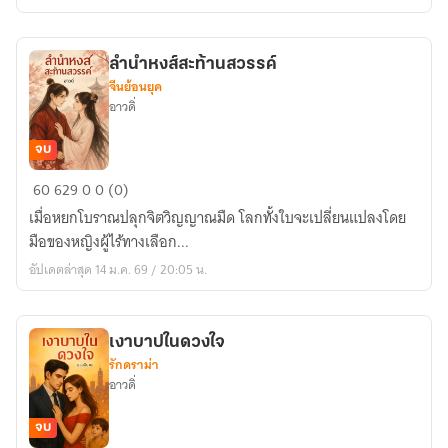
ลำนำหงส์สะท้านสวรรค์
จีนย้อนยุค
อาวดิ่
จบ
ลำนำ
60
629
0
0 (0)
หงส์
เมื่อหยกโบราณปลุกจิตวิญญาณมืด โลกทั้งใบจะเปลี่ยนแปลงโดย
สะท้าน
มือของหญิงผู้ไร้ทางเลือก...
สวรรค์
อัปเดตล่าสุด 14 ม.ค. 69 / 20:05 น.
เงาบาปในดวงใจ
รักดราม่า
อาวดิ่
จบ