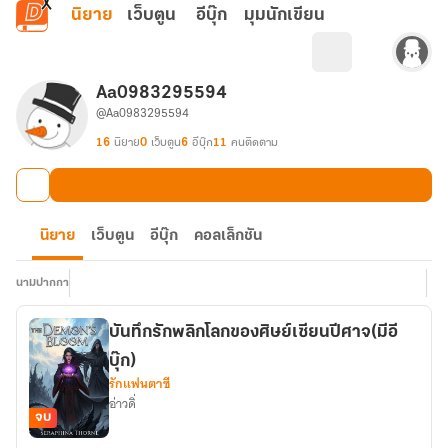
ข้ามไปยังเนื้อหาหลัก
นิยาย
เว็บตูน
อีบุ๊ก
มุมนักเขียน
Aa0983295594
@Aa0983295594
16
นิยาย
0
เว็บตูน
6
อีบุ๊ก
11
คนติดตาม
นิยาย
เว็บตูน
อีบุ๊ก
คอลเล็กชัน
นามปากกา
บันทึกรักพลิกโลกของศิษย์เซียนปีศาจ(มีอี
บุ๊ก)
รักแฟนตาซี
อ่าวดิ่
จบ