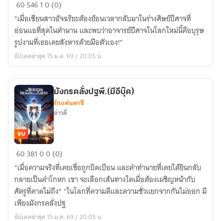
บันทึก
60
546
1
0 (0)
รัก
"เมื่อเซียนสาวอัจฉริยะต้องย้อนเวลากลับมาในร่างศิษย์ปีศาจที่
พลิก
อ่อนแอที่สุดในตำนาน และพบว่าอาจารย์ปีศาจในโลกใหม่นี้คือบุรุษ
โลก
รูปงามที่เธอเคยสังหารด้วยมือตัวเอง!"
ของ
อัปเดตล่าสุด 15 ม.ค. 69 / 20:05 น.
ศิษย์
เซียน
ปีศาจ(มี
มังกรคลั่งปฐพี.(มีอีบุ๊ค)
อี
รักแฟนตาซี
บุ๊ก)
อ่าวดิ่
จบ
มังกร
60
381
0
0 (0)
คลั่ง
"เมื่อความจริงที่เคยเชื่อถูกบิดเบือน และคำทำนายที่เคยได้ยินกลับ
ปฐพี.
กลายเป็นคำโกหก เขา จะเลือกเส้นทางใดเมื่อต้องเผชิญหน้ากับ
(มี
ศัตรูที่คาดไม่ถึง" "ในโลกที่ความดีและความชั่วแยกจากกันไม่ออก มี
อี
เพียงมังกรคลั่งปฐ
บุ๊ค)
อัปเดตล่าสุด 15 ม.ค. 69 / 20:05 น.