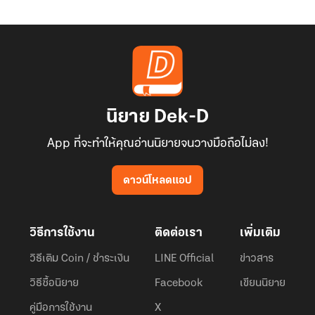
เขา
い
か
け
ま
す
&#12301
นิยาย Dek-D
App ที่จะทำให้คุณอ่านนิยายจนวางมือถือไม่ลง!
ดาวน์โหลดแอป
วิธีการใช้งาน
ติดต่อเรา
เพิ่มเติม
วิธีเติม Coin / ชำระเงิน
LINE Official
ข่าวสาร
วิธีซื้อนิยาย
Facebook
เขียนนิยาย
คู่มือการใช้งาน
X