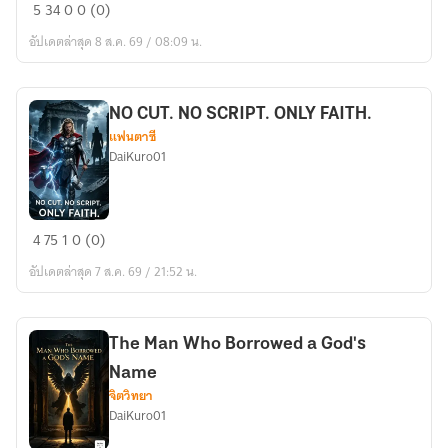
Sky
5
34
0
0 (0)
Frontier:
อัปเดตล่าสุด 8 ส.ค. 69 / 08:09 น.
Amaterasu-
14
NO CUT. NO SCRIPT. ONLY FAITH.
แฟนตาซี
DaiKuro01
NO
4
75
1
0 (0)
CUT.
อัปเดตล่าสุด 7 ส.ค. 69 / 21:52 น.
NO
SCRIPT.
ONLY
The Man Who Borrowed a God's
FAITH.
Name
จิตวิทยา
DaiKuro01