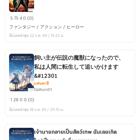
仮
5
75
4
0 (0)
面
ファンタジー / アクション / ヒーロー
ラ
อัปเดตล่าสุด 22 ก.ค. 69 / 19:23 น.
イ
ダ
ー
飼い主が伝説の魔獣になったので、
V：
私は人間に転生して追いかけます
21
の
&#12301
柱
แฟนตาซี
DaiKuro01
飼
1
28
0
0 (0)
い
อัปเดตล่าสุด 18 ก.ค. 69 / 20:15 น.
主
が
伝
説
เจ้านายกลายเป็นสัตว์เทพ ฉันเลยเกิด