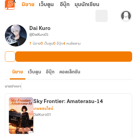
ข้ามไปยังเนื้อหาหลัก
นิยาย
เว็บตูน
อีบุ๊ก
มุมนักเขียน
Dai Kuro
@DaiKuro01
7
นิยาย
0
เว็บตูน
0
อีบุ๊ก
4
คนติดตาม
นิยาย
เว็บตูน
อีบุ๊ก
คอลเล็กชัน
นามปากกา
Sky Frontier: Amaterasu-14
เกมออนไลน์
DaiKuro01