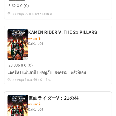
The
3
62
0
0 (0)
Man
อัปเดตล่าสุด 29 ก.ค. 69 / 13:18 น.
Who
Borrowed
a
KAMEN RIDER V: THE 21 PILLARS
God's
แฟนตาซี
Name
DaiKuro01
KAMEN
23
335
8
0 (0)
RIDER
แอคชั่น | แฟนตาซี | ผจญภัย | สงคราม | พลังพิเศษ
V:
อัปเดตล่าสุด 5 ส.ค. 69 / 01:15 น.
THE
21
PILLARS
仮面ライダーV：21の柱
แฟนตาซี
DaiKuro01