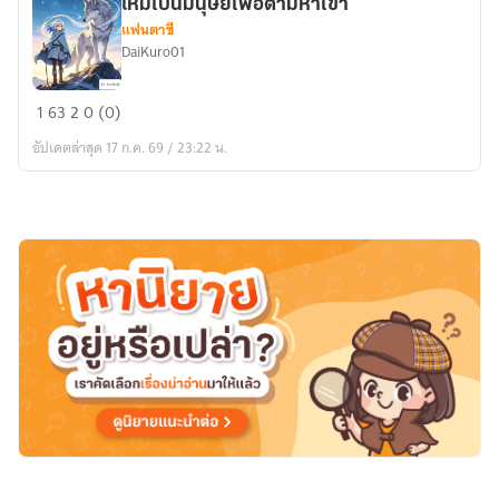
の
ใหม่เป็นมนุษย์เพื่อตามหาเขา
魔
แฟนตาซี
DaiKuro01
獣
に
เจ้า
な
1
63
2
0 (0)
นายก
っ
อัปเดตล่าสุด 17 ก.ค. 69 / 23:22 น.
ลาย
た
เป็น
の
สัตว์
で、
เทพ
私
ฉัน
は
เลย
人
เกิด
間
ใหม่
に
เป็น
転
มนุษย์
生
เพื่อ
し
ตาม
て
หา
追