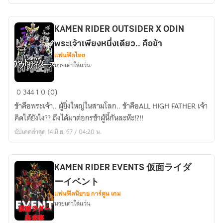
KAMEN​ RIDER​ OUTSIDER​ X​​ ODIN
พระเจ้าเพียงหนึ่งเดียว.. คือข้า
แฟนฟิคไทย
นายเต่าใส่แว่น
KAMEN​
0
344
1
0 (0)
RIDER​
ข้าคือพระเจ้า.. ผู้ยิ่งใหญ่ในสามโลก.. ข้าคือALL HIGH FATHER เจ้า
OUTSIDER​
คิดได้ยังไง?? ถึงได้มาต่อกรข้าผู้นี้กันละห๊ะ!?!!
X​​
อัปเดตล่าสุด 14 มิ.ย. 67 / 04:20 น.
ODIN
พระเจ้า
เพียง
KAMEN​ RIDER​ EVENTS 仮面ライダ
หนึ่ง
ーイベント
เดียว..
แฟนฟิคนิยาย การ์ตูน เกม
คือ
นายเต่าใส่แว่น
ข้า