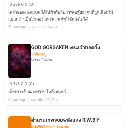
KAMEN​
0
286
0
0 (0)
RIDER​
เหล่า​GEIR​ GROUP ได้ไปพัวพัน​กับการต่อสู้ของคนที่ถูกเลือกให้
EVENTS
แปลกร่างเป็นไรเดอร์​ และพวกเค้าก็ใช้พลังไม่ได้
仮
อัปเดตล่าสุด 12 มิ.ย. 67 / 01:49 น.
面
ラ
イ
GOD GORSAKEN พระเจ้าทอดทิ้ง
ダ
ระทึกขวัญ
ー
นายเต่าใส่แว่น
イ
ベ
ン
GOD
0
343
0
0 (0)
ト
GORSAKEN
เมื่อพระเจ้าหมดศรัทธา​ในตัวมนุษย์​
พระเจ้า
อัปเดตล่าสุด 14 ส.ค. 66 / 09:23 น.
ทอด
ทิ้ง
ตำนานเทพจอมพลังแห่ง R.W.B.Y
แฟนฟิคนิยาย การ์ตูน เกม