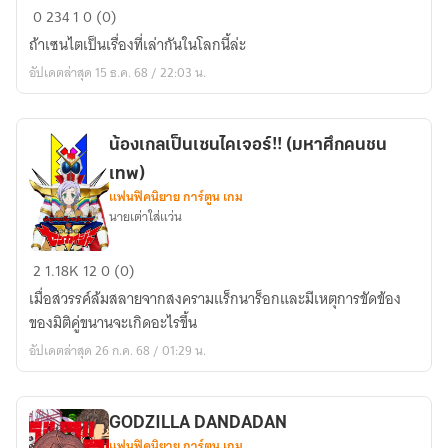
MY
0
234
1
0 (0)
HERO
ถ้าเซนไตเป็นเรื่องที่เล่ากันในโลกนี้ล่ะ
ACADEMIA
อัปเดตล่าสุด 15 ธ.ค. 68 / 22:03 น.
SUPER
SENTAI:SENTAI
SPIRITS!!
การก
น้องเกลเป็นเซนไคเจอร์!! (มหาศึก​คนชน
ลับ
เทพ)​
มา
แฟนฟิคนิยาย การ์ตูน เกม
นายเต่าใส่แว่น
ของ
กลุ่ม
น้อง
ฮีโร่
2
1.18K
12
0 (0)
เกล
ผู้
เมื่อสวรรค์​ล้มสลายจากสงคราม​แร็กนาร็อกและมีเหตุการขัดข้อง​
เป็น
ถูก
ของมิติคู่ขนานจะเกิดอะไรขึ้น
เซน
ลืม!!
อัปเดตล่าสุด 26 ก.ค. 68 / 01:29 น.
ไค
เจอร์!!
(มหา
GODZILLA DANDADAN
ศึก​
แฟนฟิคนิยาย การ์ตูน เกม