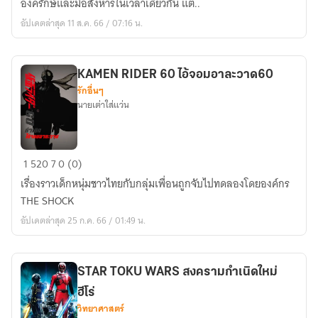
องครักษ์​และมือสังหาร​ในเวลาเดียวกัน แต่..
GEIST
อัปเดตล่าสุด 11 ส.ค. 66 / 07:16 น.
KAMEN RIDER 60 ไอ้จอมอาละวาด​60
รักอื่นๆ
นายเต่า​ใส่​แว่น​
KAMEN
1
520
7
0 (0)
RIDER
เรื่องราวเด็กหนุ่ม​ชาวไทยกับกลุ่ม​เพื่อนถูกจับไปทดลองโดยองค์กร
60
THE SHOCK
ไอ้
อัปเดตล่าสุด 25 ก.ค. 66 / 01:49 น.
จอม
อาละวาด​
60
STAR TOKU WARS สงครามกำเนิดใหม่
ฮีโร่
วิทยาศาสตร์