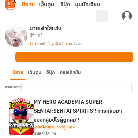
ข้ามไปยังเนื้อหาหลัก
นิยาย
เว็บตูน
อีบุ๊ก
มุมนักเขียน
นายเต่าใส่แว่น
@En-g6
11
นิยาย
0
เว็บตูน
0
อีบุ๊ก
4
คนติดตาม
นิยาย
เว็บตูน
อีบุ๊ก
คอลเล็กชัน
นามปากกา
MY HERO ACADEMIA SUPER
SENTAI:SENTAI SPIRITS!! การกลับมา
ของกลุ่มฮีโร่ผู้ถูกลืม!!
แฟนฟิคนิยาย การ์ตูน เกม
นายเต่าใส่แว่น