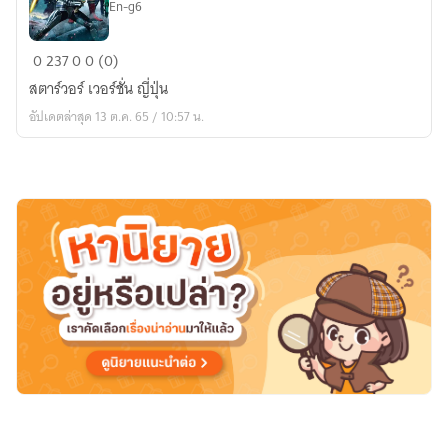
En-g6
STAR
0
237
0
0 (0)
TOKU
สตาร์วอร์​ เวอร์ชั่น ญี่ปุ่น
WARS
อัปเดตล่าสุด 13 ต.ค. 65 / 10:57 น.
สงคราม
กำเนิด
ใหม่
ฮีโร่