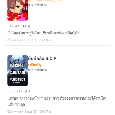
คน
นายเต่าใส่แว่น
ชน
เทพ)​
GODZILLA
0
754
0
0 (0)
DANDADAN
ถ้าก็อตซิลล่าอยู่ในโลกเดียวดันดาดันจะเป็นยังไง
อัปเดตล่าสุด 15 พ.ค. 68 / 23:04 น.
บันทึกลับ S.C.P
ระทึกขวัญ
นายเต่า​ใส่​แว่น​
บันทึก
5
939
1
0 (0)
ลับ
แครอล สาวสวยพนักงานธรรมดาๆ ต้องออกจากงานและได้งานใหม่
S.C.P
แต่น่าขนลุก
อัปเดตล่าสุด 6 พ.ย. 67 / 00:57 น.