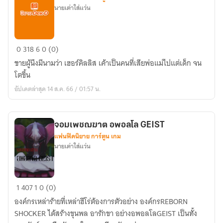
นายเต่าใส่แว่น
ตำนาน
0
318
6
0 (0)
เทพ
ชายผู้นึงมีนามว่า เฮอร์คิลลิส เค้าเป็นคนที่เสียพ่อแม่ไปแต่เด็ก จน
จอม
โตขึ้น
พลัง
อัปเดตล่าสุด 14 ส.ค. 66 / 01:57 น.
แห่ง
R.W.B.Y
จอมเพชฌฆาต​ อพอลโล GEIST
แฟนฟิคนิยาย การ์ตูน เกม
นายเต่าใส่แว่น
จอม
1
407
1
0 (0)
เพชฌฆาต​
องค์กร​เหล่าร้ายที่เหล่าฮีโร่ต้องการตัวอย่าง องค์กร​REBORN
อ
SHOCKER ได้สร้างขุนพล อารักขา อย่างอพอลโลGEIST เป็นทั้ง
พอลโล