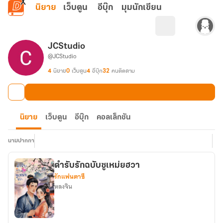
ข้ามไปยังเนื้อหาหลัก
นิยาย
เว็บตูน
อีบุ๊ก
มุมนักเขียน
JCStudio
@JCStudio
4
นิยาย
0
เว็บตูน
4
อีบุ๊ก
32
คนติดตาม
นิยาย
เว็บตูน
อีบุ๊ก
คอลเล็กชัน
นามปากกา
ตำรับรักฉบับซูเหม่ยฮวา
รักแฟนตาซี
หลงจิน