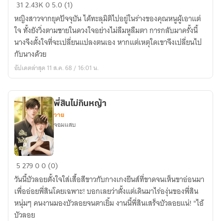
ตำรับ
31
2.43K
0
5.0 (1)
รัก
หญิงสาวจากยุคปัจจุบัน ได้ทะลุมิติไปอยู่ในร่างของคุณหนูผู้เอาแต่
ฉบับ
ใจ ทั้งยังวิ่งตามชายในดวงใจอย่างไม่ลืมหูลืมตา การกลับมาครั้งนี้
ซู
นางจึงตั้งใจที่จะเปลี่ยนแปลงตนเอง หากแต่เหตุใดเขาจึงเปลี่ยนไป
เหม่
กับนางด้วย
ยฮวา
อัปเดตล่าสุด 11 ส.ค. 68 / 16:01 น.
พี่สินไม่กินหญ้า
วาย
จอมแสบ
พี่
5
279
0
0 (0)
สิน
วันนี้บัวลอยตั้งใจใส่เสื้อสีขาวกับกางเกงยีนส์ที่ขาดจนเห็นขาอ่อนมา
ไม่
เพื่ออ่อยพี่สินโดยเฉพาะ! บอกเลยว่าตั้งแต่เดินมาไร่องุ่นของพี่สิน
กิน
หนุ่มๆ คนงานมองบัวลอยจนตาเยิ้ม งานนี้พี่สินเสร็จบัวลอยแน่! "ไอ้
หญ้า
บัวลอย