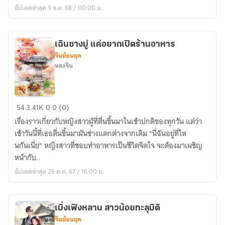
อัปเดตล่าสุด 9 ส.ค. 68 / 00:00 น.
เฉินซางมู่ แค่อยากเปิดร้านอาหาร
จีนย้อนยุค
หลงจิน
เฉิน
54
3.41K
0
0 (0)
ซา
เรื่องราวเกี่ยวกับหญิงสาวผู้ที่ตื่นขึ้นมาในเช้าปกติของทุกวัน แต่ว่า
งมู่
เช้าวันนี้ที่เธอตื่นขึ้นมามันช่างแตกต่างจากเดิม "นี่ฉันอยู่ที่ไห
แค่
นกันเนี่ย" หญิงสาวที่ชอบทำอาหารเป็นชีวิตจิตใจ จะต้องมาเผชิญ
อยาก
หน้ากับ..
เปิด
อัปเดตล่าสุด 28 ต.ค. 67 / 16:00 น.
ร้าน
อาหาร
เมิ่งเฟิงหลาน สาวน้อยทะลุมิติ
จีนย้อนยุค