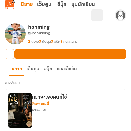
ข้ามไปยังเนื้อหาหลัก
นิยาย
เว็บตูน
อีบุ๊ก
มุมนักเขียน
hanming
@Joehanming
2
นิยาย
0
เว็บตูน
0
อีบุ๊ก
3
คนติดตาม
นิยาย
เว็บตูน
อีบุ๊ก
คอลเล็กชัน
นามปากกา
กว่าจะเจอคนที่ใช่
รักคอมเมดี้
ผ่านมาเล่า