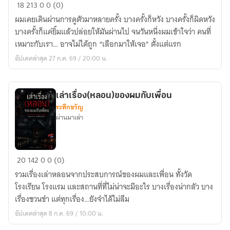
กว่า
18
213
0
0 (0)
จะ
ผมเคยเดินผ่านการดูตัวมาหลายครั้ง บางครั้งก็หวัง บางครั้งก็ผิดหวัง
เจอ
บางครั้งก็แค่ยิ้มแล้วปล่อยให้มันผ่านไป จนวันหนึ่งผมเข้าใจว่า คนที่
คน
เหมาะกับเรา… อาจไม่ได้ถูก “เลือกมาให้เจอ” ตั้งแต่แรก
ที่
อัปเดตล่าสุด 27 ก.ค. 69 / 20:00 น.
ใช่
เล่าเรื่อง(หลอน)ของผมกับเพื่อน
ระทึกขวัญ
ผ่านมาเล่า
เล่า
20
142
0
0 (0)
เรื่อง(หลอน)ของ
รวมเรื่องเล่าหลอนจากประสบการณ์ของผมและเพื่อน ทั้งวัด
ผม
โรงเรียน โรงแรม และสถานที่ที่ไม่น่าจะมีอะไร บางเรื่องน่ากลัว บาง
กับ
เรื่องชวนขำ แต่ทุกเรื่อง…ยังจำได้ไม่ลืม
เพื่อน
อัปเดตล่าสุด 8 ก.ค. 69 / 10:00 น.