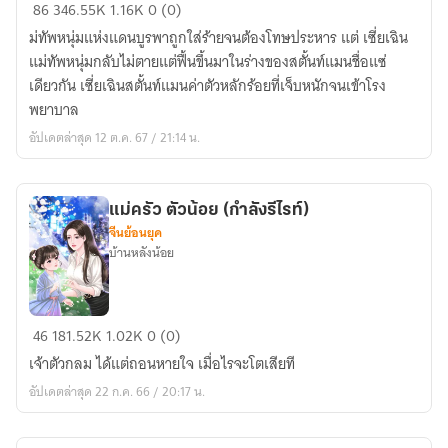
สวน
86
346.55K
1.16K
0 (0)
ผัก
ม่ทัพหนุ่มแห่งแดนบูรพาถูกใส่ร้ายจนต้องโทษประหาร แต่ เซี่ยเฉิน
ของ
แม่ทัพหนุ่มกลับไม่ตายแต่ฟื้นขึ้นมาในร่างของสตั้นท์แมนชื่อแซ่
ท่าน
เดียวกัน เซี่ยเฉินสตั้นท์แมนค่าตัวหลักร้อยที่เจ็บหนักจนเข้าโรง
แม่ทัพ
พยาบาล
อัปเดตล่าสุด 12 ต.ค. 67 / 21:14 น.
แม่ครัว ตัวน้อย (กำลังรีไรท์)
จีนย้อนยุค
บ้านหลังน้อย
แม่
46
181.52K
1.02K
0 (0)
ครัว
เจ้าตัวกลม ได้แต่ถอนหายใจ เมื่อไรจะโตเสียที
ตัว
อัปเดตล่าสุด 22 ก.ค. 66 / 20:17 น.
น้อย
(กำลัง