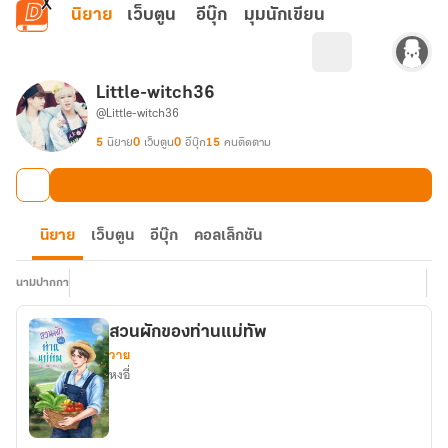
ข้ามไปยังเนื้อหาหลัก
นิยาย
เว็บตูน
อีบุ๊ก
มุมนักเขียน
Little-witch36
@Little-witch36
5
นิยาย
0
เว็บตูน
0
อีบุ๊ก
15
คนติดตาม
นิยาย
เว็บตูน
อีบุ๊ก
คอลเล็กชัน
นามปากกา
สวนผักของท่านแม่ทัพ
วาย
หงอี่