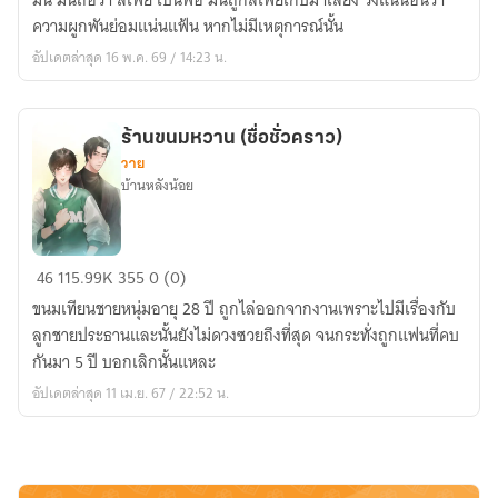
มัน มันถือว่า ลี่เฟย เป็นพ่อ มันถูกลี่เฟยเก็บมาเลี้ยง วึ่งแน่นอนว่า
น้อย
ความผูกพันย่อมแน่นแฟ้น หากไม่มีเหตุการณ์นั้น
อยาก
อัปเดตล่าสุด 16 พ.ค. 69 / 14:23 น.
มี
รัก
ร้านขนมหวาน (ชื่อชั่วคราว)
วาย
บ้านหลังน้อย
ร้าน
46
115.99K
355
0 (0)
ขนม
ขนมเทียนชายหนุ่มอายุ 28 ปี ถูกไล่ออกจากงานเพราะไปมีเรื่องกับ
หวาน
ลูกชายประธานและนั้นยังไม่ดวงซวยถึงที่สุด จนกระทั่งถูกแฟนที่คบ
(ชื่อ
กันมา 5 ปี บอกเลิกนั้นแหละ
ชั่วคราว)
อัปเดตล่าสุด 11 เม.ย. 67 / 22:52 น.