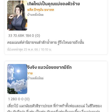
รี
เกิดใหม่เป็นคุณแม่ของตัวร้าย
ไรท์)
อดีต ปัจจุบัน อนาคต
บ้านหลังน้อย
เกิด
33
70.68K
184
0 (0)
ใหม่
คอมเมนท์ด่านิยายจนสำลักน้ำตาย รู้ถึงไหนอายถึงนั้น
เป็น
อัปเดตล่าสุด 25 พ.ค. 66 / 10:10 น.
คุณ
แม่
ของ
จิงจิง แมวน้อยอยากมีรัก
ตัว
วาย
ร้าย
บ้านหลังน้อย
จิง
1
280
0
0 (0)
จิง
เสี่ยวไป๋ แมวน้อยตัวสีขาวปรอท ที่กำพร้าทั้งพ่อและแม่ ในชีวิตของ
แมว