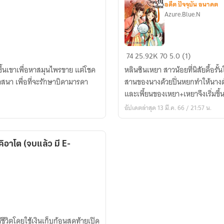
อดีต ปัจจุบัน อนาคต
Azure.Blue.N
เหยา+เหยา
74
25.92K
70
5.0 (1)
คู่
 ขึ้นเขาเพื่อหาสมุนไพรขาย แต่โชค
หลินซินเหยา สาวน้อยที่นิสัยดื้อรั
ป่วน
สนา เพื่อที่จะรักษาบิดามารดา
สานของนางด้วยปิ่นหยกทำให้นางต้อ
วิญญาณ
และเพี้ยนของเหยา+เหยาจึงเริ่มขึ้
เพี้ยน
อัปเดตล่าสุด 13 มี.ค. 66 / 21:57 น.
(จบ
แล้ว
มี
ิอาโต (จบแล้ว มี E-
E-
Book)
วิตโดยใช้เงินเก็บก้อนสุดท้ายเปิด