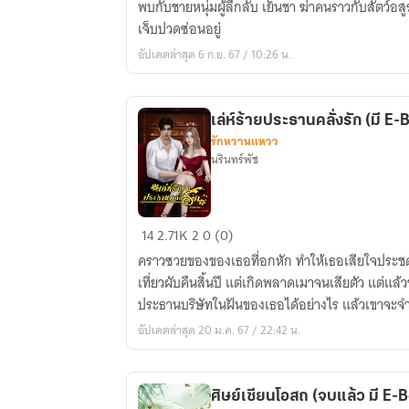
พบกับชายหนุ่มผู้ลึกลับ เย็นชา ฆ่าคนราวกับสัตว์อสู
ข้าม
เจ็บปวดซ่อนอยู่
ภพ
อัปเดตล่าสุด 6 ก.ย. 67 / 10:26 น.
ฝ่า
ลิขิต
4
เล่ห์ร้ายประธานคลั่งรัก (มี E
ทิศ
รักหวานแหวว
เล่ม
นรินทร์พัช
1
[มี
E-
เล่ห์
14
2.71K
2
0 (0)
Book]
ร้าย
คราวซวยของของเธอที่อกหัก ทำให้เธอเสียใจประชด
ประธาน
เที่ยวผับคืนสิ้นปี แต่เกิดพลาดเมาจนเสียตัว แต่แล
คลั่ง
ประธานบริษัทในฝันของเธอได้อย่างไร แล้วเขาจะจ
รัก
อัปเดตล่าสุด 20 ม.ค. 67 / 22:42 น.
(มี
E-
Book)
ศิษย์เซียนโอสถ (จบแล้ว มี E-