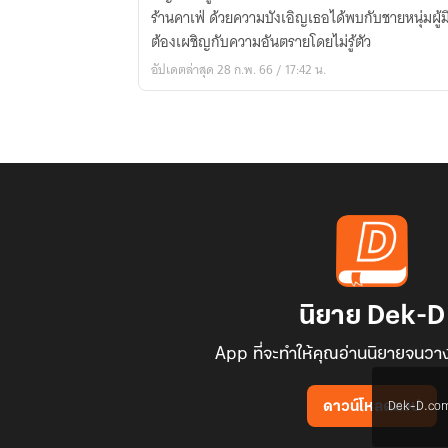
รัก
ร้านคาเฟ่ ด้วยความบังเอิญเธอได้พบกับชายหนุ่มผู้มี
นี้
ต้องเผชิญกับความอันตรายโดยไม่รู้ตัว
รส
อัปเดตล่าสุด 28 ก.พ. 66 / 17:42 น.
มัค
คิ
อาโต
(จบ
แล้ว
มี
E-
Book)
นิยาย Dek-D
App ที่จะทำให้คุณอ่านนิยายจนวาง
Dek-D.com ใช
ดาวน์โหลดแอป