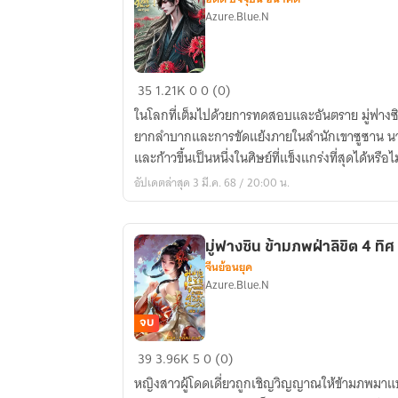
Azure.Blue.N
มู่
35
1.21K
0
0 (0)
ฟาง
ในโลกที่เต็มไปด้วยการทดสอบและอันตราย มู่ฟางซ
ซิน
ยากลำบากและการขัดแย้งภายในสำนักเขาซูซาน น
ข้าม
และก้าวขึ้นเป็นหนึ่งในศิษย์ที่แข็งแกร่งที่สุดได้หรือไม
ภพ
อัปเดตล่าสุด 3 มี.ค. 68 / 20:00 น.
ฝ่า
ลิขิต
4
มู่ฟางซิน ข้ามภพฝ่าลิขิต 4 ทิศ
ทิศ
จีนย้อนยุค
เล่ม
Azure.Blue.N
2
(จบ)
จบ
(มี
มู่
39
3.96K
5
0 (0)
E-
ฟาง
Book)
หญิงสาวผู้โดดเดี่ยวถูกเชิญวิญญาณให้ข้ามภพมา
ซิน