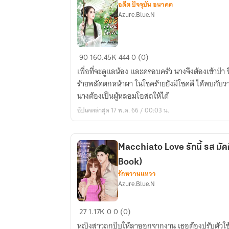
อดีต ปัจจุบัน อนาคต
Azure.Blue.N
ศิษย์
90
160.45K
444
0 (0)
เซียน
เพื่อที่จะดูแลน้อง และครอบครัว นางจึงต้องเข้าป่า
โอสถ
ร้ายพลัดตกหน้าผา ในโชคร้ายยังมีโชคดี ได้พบกับวา
(จบ
นางต้องเป็นผู้หลอมโอสถให้ได้
แล้ว
อัปเดตล่าสุด 17 พ.ค. 66 / 00:03 น.
มี
E-
Book)
Macchiato Love รักนี้ รส มัคค
Book)
รักหวานแหวว
Azure.Blue.N
Macchiato
27
1.17K
0
0 (0)
Love
หญิงสาวถูกบีบให้ลาออกจากงาน เธอต้องปรับตัวใช้ชี