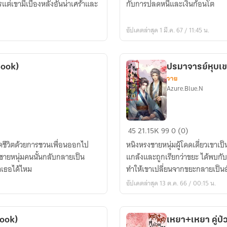
รแต่เขามีเบื้องหลังอันน่าเศร้าและ
กับการปลดหนี้และเงินก้อนโต
เงา
มาเฟีย
อัปเดตล่าสุด 1 มี.ค. 67 / 11:45 น.
(มี
E-
Book)
-Book)
ปรมาจารย์หุบเข
วาย
Azure.Blue.N
ปรมาจารย์
45
21.15K
99
0 (0)
หุบเขา
ชีวิตด้วยการชวนเพื่อนออกไป
หนิงหรงชายหนุ่มผู้โดดเดี่ยวเขาเ
โอสถ
้วชายหนุ่มคนนั้นกลับกลายเป็น
แกล้งและถูกเรียกว่าขยะ ได้พบกั
(มี
ำเธอได้ไหม
ทำให้เขาเปลี่ยนจากขยะกลายเป็นอัฉ
E-
อัปเดตล่าสุด 13 ต.ค. 66 / 00:15 น.
Book
แล้ว)
Book)
เหยา+เหยา คู่ป