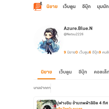
ข้ามไปยังเนื้อหาหลัก
นิยาย
เว็บตูน
อีบุ๊ก
มุมนัก
Azure.Blue.N
@Natsu2226
9
นิยาย
0
เว็บตูน
6
อีบุ๊ก
9
คนต
นิยาย
เว็บตูน
อีบุ๊ก
คอลเล็ก
นามปากกา
มู่ฟางซิน ข้ามภพฝ่าลิขิต 4 ทิศ
อดีต ปัจจุบัน อนาคต