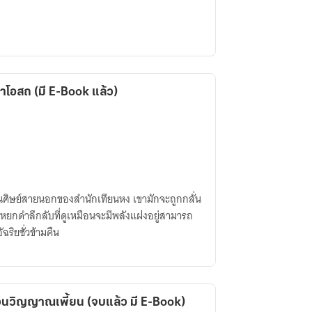
าโอสถ (มี E-Book แล้ว)
ป็นศิษย์สายนอกของสำนักเทียนหง เขามักจะถูกกลั่น
บหยกดำลึกลับที่ดูเหมือนจะมีพลังแฝงอยู่สามารถ
ริยชั่วข้ามคืน
่วนวิญญาณเพี้ยน (จบแล้ว มี E-Book)