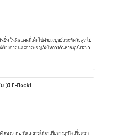
่มต้นขึ้น ในดินแดนที่เต็มไปด้วยวรยุทธ์และสัตว์อสูร ไป๋
ธอไม่ต้องการ และการผจญภัยในการค้นหาสมุนไพรหา
ีย (มี E-Book)
กตัวเองว่าพ่อกับแม่ขายให้มาเฟียทางธุรกิจเพื่อแลก