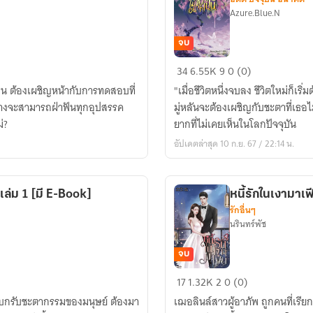
Azure.Blue.N
จบ
เกิด
34
6.55K
9
0 (0)
ใหม่
ิน ต้องเผชิญหน้ากับการทดสอบที่
"เมื่อชีวิตหนึ่งจบลง ชีวิตใหม่ก็เริ
เป็น
างจะสามารถฝ่าฟันทุกอุปสรรค
มู่หลันจะต้องเผชิญกับชะตาที่เ
ชายา
่?
ยากที่ไม่เคยเห็นในโลกปัจจุบัน
แต่
อัปเดตล่าสุด 10 ก.ย. 67 / 22:14 น.
ข้า
ไม่
อยาก
 เล่ม 1 [มี E-Book]
หนี้รักในเงามาเฟ
เป็น
รักอื่นๆ
[มี
นรินทร์พัช
E-
Book]
จบ
หนี้
17
1.32K
2
0 (0)
รัก
แบกรับชะตากรรมของมนุษย์ ต้องมา
เฌอลินล์สาวผู้อาภัพ ถูกคนที่เรีย
ใน