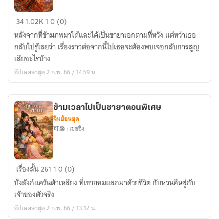
ข้าม
34
1.02K
1
0 (0)
เวลา
หลังจากที่ข้ามภพมาได้และได้เป็นชายาเอกตามที่หวัง แต่ทว่าเธอ
ไป
กลับไปรู้เลยว่า เรื่องราวต่อจากนี้ไปเธอจะต้องพบเจอกลับการสูญ
เป็น
เสียอะไรบ้าง
ชายา
อัปเดตล่าสุด 2 ก.พ. 66 / 14:59 น.
เล่ม2
ข้ามเวลาไปเป็นชายาตอนพิเศษ
จีนย้อนยุค
可馨 : เข่อซิง
ข้าม
เรื่องสั้น
261
1
0 (0)
เวลา
บังลังก์แคว้นต้าเหลียง ที่เขายอมแลกมาด้วยชีวิต กับหวนคืนสู่กับ
ไป
เจ้าของตัวจริง
เป็น
อัปเดตล่าสุด 2 ก.พ. 66 / 13:12 น.
ชายา