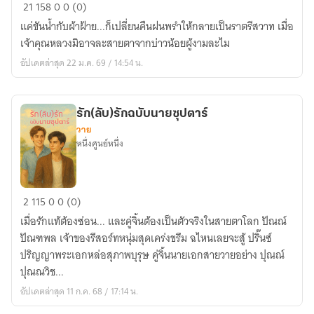
ชาย
21
158
0
0 (0)
เรือน
แค่ขันน้ำกับผ้าฝ้าย...ก็เปลี่ยนคืนฝนพรำให้กลายเป็นราตรีสวาท เมื่อ
แพ
เจ้าคุณหลวงมิอาจละสายตาจากบ่าวน้อยผู้งามละไม
อัปเดตล่าสุด 22 ม.ค. 69 / 14:54 น.
รัก(ลับ)รักฉบับนายซุปตาร์
วาย
หนึ่งศูนย์หนึ่ง
รัก(ลับ)รัก
2
115
0
0 (0)
ฉบับ
เมื่อรักแท้ต้องซ่อน... และคู่จิ้นต้องเป็นตัวจริงในสายตาโลก ปัณณ์
นาย
ปัณฑพล เจ้าของรีสอร์ทหนุ่มสุดเคร่งขรึม ฉไหนเลยจะสู้ ปริ๊นซ์
ซุป
ปริญญาพระเอกหล่อสุภาพบุรุษ คู่จิ้นนายเอกสายวายอย่าง ปุณณ์
ตาร์
ปุณณวิช...
อัปเดตล่าสุด 11 ก.ค. 68 / 17:14 น.