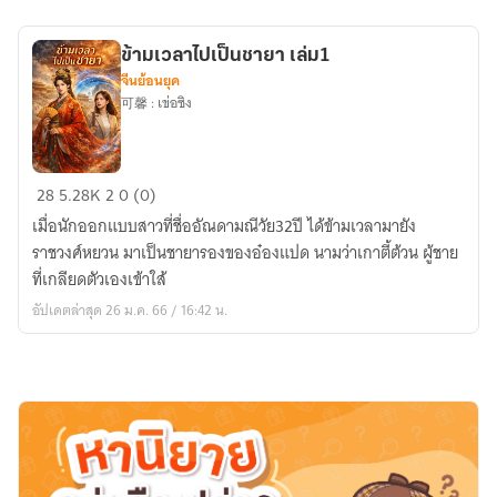
ตอน
พิเศษ
ข้ามเวลาไปเป็นชายา เล่ม1
จีนย้อนยุค
可馨 : เข่อซิง
ข้าม
28
5.28K
2
0 (0)
เวลา
เมื่อนักออกแบบสาวที่ชื่ออัณดามณีวัย32ปี ได้ข้ามเวลามายัง
ไป
ราชวงศ์หยวน มาเป็นชายารองของอ๋องแปด นามว่าเกาตี้ต้วน ผู้ชาย
เป็น
ที่เกลียดตัวเองเข้าใส้
ชายา
อัปเดตล่าสุด 26 ม.ค. 66 / 16:42 น.
เล่ม1