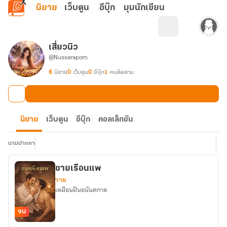
ข้ามไปยังเนื้อหาหลัก
นิยาย
เว็บตูน
อีบุ๊ก
มุมนักเขียน
เสี่ยวนิว
@Nussaraporn
6
นิยาย
0
เว็บตูน
0
อีบุ๊ก
1
คนติดตาม
นิยาย
เว็บตูน
อีบุ๊ก
คอลเล็กชัน
นามปากกา
ชายเรือนแพ
วาย
เหมือนฝันอนันตกาล
จบ