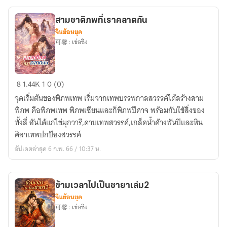
สามชาติภพที่เราคลาดกัน
จีนย้อนยุค
可馨 : เข่อซิง
สาม
8
1.44K
1
0 (0)
ชาติ
จุดเริ่มต้นของพิภพเทพ เริ่มจากเทพบรรพกาลสวรรค์ได้สร้างสาม
ภพ
พิภพ คือพิภพเทพ พิภพเซียนและก็พิภพปีศาจ พร้อมกับใช้สิ่งของ
ที่
ทั้งสี่ อันได้แก่ไข่มุกวารี,ดาบเทพสวรรค์,เกล็ดน้ำค้างพันปีและหิน
เรา
ศิลาเทพปกป้องสวรรค์
คลาด
อัปเดตล่าสุด 6 ก.พ. 66 / 10:37 น.
กัน
ข้ามเวลาไปเป็นชายาเล่ม2
จีนย้อนยุค
可馨 : เข่อซิง