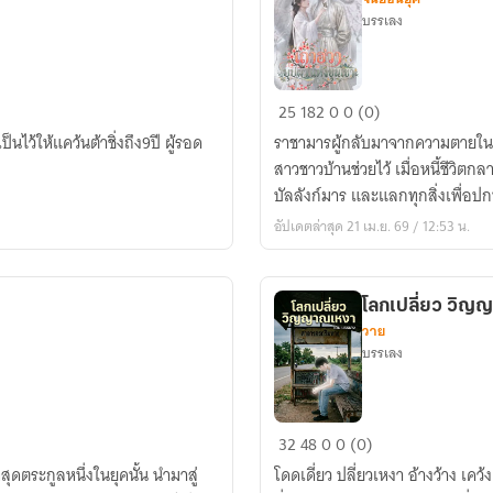
บรรเลง
เถา
25
182
0
0 (0)
ฮวา
ไว้ให้แคว้นต้าชิ่งถึง9ปี ผู้รอด
ราชามารผู้กลับมาจากความตายในร
บุปผา
สาวชาวบ้านช่วยไว้ เมื่อหนี้ชีวิ
แห่ง
บัลลังก์มาร และแลกทุกสิ่งเพื่อป
ขุนเขา
อัปเดตล่าสุด 21 เม.ย. 69 / 12:53 น.
โลกเปลี่ยว วิ
วาย
บรรเลง
โลก
32
48
0
0 (0)
เปลี่ยว
ดตระกูลหนึ่งในยุคนั้น นำมาสู่
โดดเดี่ยว ปลี่ยวเหงา อ้างว้าง เคว
วิญญาณ