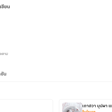
เขียน
ิดตาม
ชัน
เถาฮวา บุปผา แห
จีนย้อนยุค