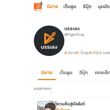
ข้ามไปยังเนื้อหาหลัก
นิยาย
เว็บตูน
อีบุ๊ก
มุมนัก
บรรเลง
@PuganTong
4
นิยาย
0
เว็บตูน
0
อีบุ๊ก
1
คนต
นิยาย
เว็บตูน
อีบุ๊ก
คอลเล็ก
นามปากกา
หวนคืนสู่บัลลังก์
จีนย้อนยุค