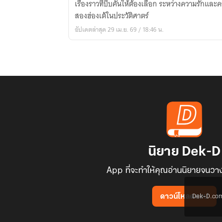
เรื่องราวที่บีบคั้นให้ต้องเลือก ระหว่างความรักแล
สอง
สองฮ่องเต้ในประวัติศาตร์
แผ่น
อัปเดตล่าสุด 29 เม.ย. 69 / 18:46 น.
ดิน
นิยาย Dek-D
App ที่จะทำให้คุณอ่านนิยายจนวาง
Dek-D.com ใช
ดาวน์โหลดแอป