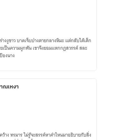
่างงูขาว บาดเจ็บปางตายกลางหิมะ แต่กลับได้เด็ก
ตกลายเป็นความผูกพัน เขาจึงยอมแหกกฎสวรรค์ สละ
กป้องนาง
ญญาณเหงา
้งคว้าง ทรมาร ไม่รู้จะสรรค์หาคำไหนมาอธิบายกับสิ่ง