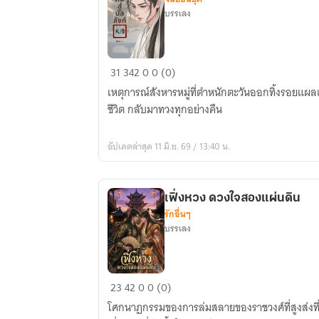
บรรเลง
หวน
31
342
0
0 (0)
คืน
เหตุการณ์สังหารหมู่ที่ตำหนักตะวันออกทิ้งรอยแผลเป็น
สู่
ชีวิต กลับมาทวงทุกอย่างคืน
บัลลังก์
อัปเดตล่าสุด 11 มิ.ย. 69 / 13:40 น.
เฟิ่งหวง ดวงใจสองแผ่นดิน
รักอื่นๆ
บรรเลง
เฟิ่ง
23
42
0
0 (0)
หวง
โศกนาฏกรรมของการล่มสลายของราชวงศ์ที่สูงส่งที่สุ
ดวงใจ