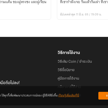
ะความแค้น ของมู่หรงชง และฝูเจียน
ที่เขากำลังเจอ วันแล้ววันเล่า ที่เขาต้อ
เหงา
อัปเดตล่าสุด 11 มิ.ย. 69 / 19:09 น.
วิธีการใช้งาน
วิธีเติม Coin / ชำระเงิน
วิธีซื้อนิยาย
คู่มือการใช้งาน
มือถือไม่ลง!
กติกาการใช้งาน
้คุกกี้เพื่อพัฒนาประสบการณ์ของ ผู้ใช้ให้ดียิ่งขึ้น
เรียนรู้เพิ่มเติมที่นี่
ย
คำถามที่พบบ่อย