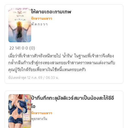
ให้ตายเถอะกามเทพ
รักหวานแหวว
พั ด ก ะ ว า
ให้
22
141
0
0 (0)
ตาย
เมื่อว่าที่เจ้าสาวตัวจริงหนีหายไป 'น้ำริน’ ในฐานะพี่เจ้าสาวจึงต้อง
เถอะ
กล้ำกลืนก้าวเข้าสู่กรงทองสวมรอยเจ้าสาวคราวหลานแต่งงานกับ
กามเทพ
คุณปู่วัยใกล้ร้อยเพื่อหาเงินใช้หนี้แทนครอบครัว
อัปเดตล่าสุด 12 ก.ค. 69 / 06:33 น.
ป้าทึนทึกทะลุมัลติเวร์สมาเป็นน้องสะใภ้ซีอี
โอ
รักหวานแหวว
พุธกลางวัน