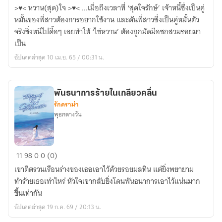
หวาน
>♥< หวาน(สุด)ใจ >♥< ...เมื่อถึงเวลาที่ ‘สุดใจรักษ์’ เจ้าหนี้ซึ่งเป็นคู่
สุดใจ
หมั้นของพี่สาวต้องการอยากใช้งาน และดันพี่สาวซึ่งเป็นคู่หมั้นตัว
จริงชิ่งหนีไปดื้อๆ เลยทำให้ ‘ไข่หวาน’ ต้องถูกมัดมือชกสวมรอยมา
เป็น
อัปเดตล่าสุด 10 เม.ย. 65 / 00:31 น.
พันธนาการร้ายในเกลียวคลื่น
รักดราม่า
พุธกลางวัน
พันธนาการ
11
98
0
0 (0)
ร้าย
เขาตีตรวนเรือนร่างของเธอเอาไว้ด้วยรอยมลทิน แต่ยิ่งพยายาม
ใน
ทำร้ายเธอเท่าไหร่ หัวใจเขากลับยิ่งโดนพันธนาการเอาไว้แน่นมาก
เกลียว
ขึ้นเท่ากัน
คลื่น
อัปเดตล่าสุด 19 ก.ค. 69 / 20:13 น.