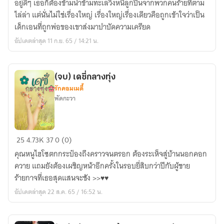
อยู่ดีๆ เธอก็ต้องข้ามน้ำข้ามทะเลวิ่งหนีลูกปืนจากพวกคนร้ายที่ตาม
คุณ
ไล่ล่า แต่นั่นไม่ใช่เรื่องใหญ่ เรื่องใหญ่เรื่องเดียวคือถูกเข้าใจว่าเป็น
หมุน
เด็กเอนที่ถูกพ่อของเขาส่งมาบำบัดความเครียด
รอบ
อัปเดตล่าสุด 11 ก.ย. 65 / 14:21 น.
ใคร
(จบ) เดซี่กลางทุ่ง
รักคอมเมดี้
พัดกะวา
(จบ)
25
4.73K
37
0 (0)
เด
คุณหนูไฮโซตกกระป๋องถึงคราวจนตรอก ต้องระเห็จสู่บ้านนอกคอก
ซี่
ควาย แถมยังต้องเผชิญหน้าอีกครั้งในรอบยี่สิบกว่าปีกับผู้ชาย
กลาง
ร้ายกาจที่เธอสุดแสนจะชัง >>♥♥
ทุ่ง
อัปเดตล่าสุด 22 ส.ค. 65 / 16:52 น.