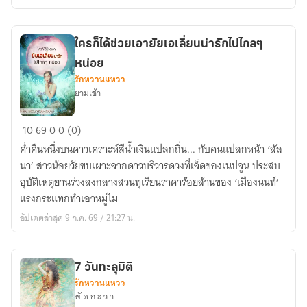
ยัย
มนุษย์
เงิน
ใครก็ได้ช่วยเอายัยเอเลี่ยนน่ารักไปไกลๆ
เดือน
หน่อย
รักหวานแหวว
ยามเช้า
ใคร
10
69
0
0 (0)
ก็ได้
ค่ำคืนหนึ่งบนดาวเคราะห์สีน้ำเงินแปลกถิ่น... กับคนแปลกหน้า ‘ลัล
ช่วย
นา’ สาวน้อยวัยขบเผาะจากดาวบริวารดวงที่เจ็ดของเนปจูน ประสบ
เอา
อุบัติเหตุยานร่วงลงกลางสวนทุเรียนราคาร้อยล้านของ ‘เมืองนนท์’
ยัย
แรงกระแทกทำเอาหมู่ไม
เอ
อัปเดตล่าสุด 9 ก.ค. 69 / 21:27 น.
เลี่ยน
น่า
รัก
7 วันทะลุมิติ
ไป
รักหวานแหวว
ไกลๆ
พั ด ก ะ ว า
หน่อย