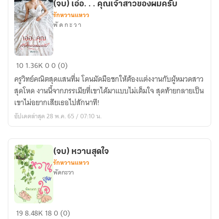
(จบ) เอ่อ. . . คุณเจ้าสาวของผมครับ
รักหวานแหวว
พั ด ก ะ ว า
(จบ)
10
1.36K
0
0 (0)
เอ่อ.
ครูวิทย์คณิตสุดแสนทึ่ม โดนมัดมือชกให้ต้องแต่งงานกับผู้หมวดสาว
.
สุดโหด งานนี้จากภรรเมียที่เขาได้มาแบบไม่เต็มใจ สุดท้ายกลายเป็น
.
เขาไม่อยากเสียเธอไปสักนาที!
คุณ
อัปเดตล่าสุด 28 พ.ค. 65 / 07:10 น.
เจ้า
สาว
ของ
(จบ) หวานสุดใจ
ผม
รักหวานแหวว
ครับ
พัดกะวา
(จบ)
19
8.48K
18
0 (0)