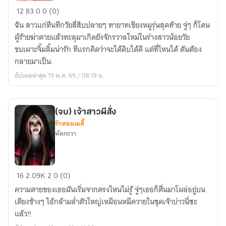
ป้า
12
83
0
0 (0)
ทึนทึก
ฉัน สาวแก่ทึนทึกวัยสี่สิบปลายๆ ทายาทเขียงหมูรุ่นสุดท้าย จู่ๆ ก็โดน
ทะลุ
ผู้ร้ายฆ่าตายแล้วทะลุมาเกิดยังจักรวาลใหม่ในร่างสาวน้อยวัย
มัลติ
ขบเผาะจิ้มลิ้มน่ารัก ทีแรกคิดว่าจะได้ดิบได้ดี แต่ที่ไหนได้ ดันต้อง
เวร์
กลายมาเป็น.
สมา
อัปเดตล่าสุด 19 พ.ค. 69 / 08:19 น.
เป็น
น้อง
สะใภ้
(จบ) เจ้าสาวผีสั่ง
ซี
รักคอมเมดี้
อีโอ
พัดกะวา
(จบ)
16
2.09K
2
0 (0)
เจ้า
ความตายของเธอมันเริ่มจากตรงไหนไม่รู้ จู่ๆเธอก็ตื่นมาโผล่อยู่บน
สาว
เตียงข้างๆ ไอ้กล้ามล่ำตัวใหญ่เหมือนหมีควายในชุดเจ้าบ่าวนี่ซะ
ผี
แล้ว!!
สั่ง