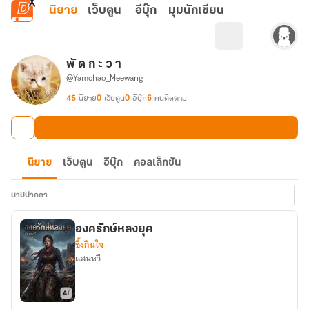
ข้ามไปยังเนื้อหาหลัก
นิยาย
เว็บตูน
อีบุ๊ก
มุมนักเขียน
พั ด ก ะ ว า
@Yamchao_Meewang
45
นิยาย
0
เว็บตูน
0
อีบุ๊ก
6
คนติดตาม
นิยาย
เว็บตูน
อีบุ๊ก
คอลเล็กชัน
นามปากกา
องครักษ์หลงยุค
ซึ้งกินใจ
แสนหวี