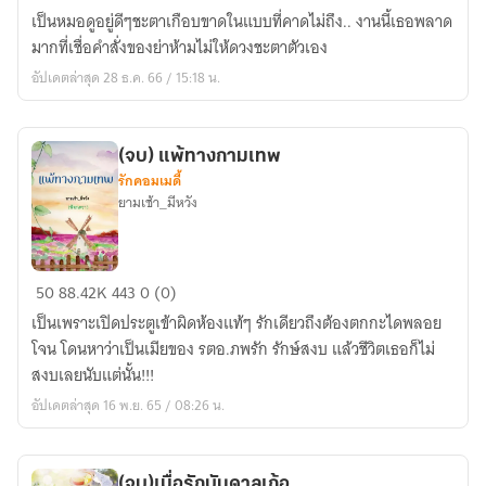
เนื้อ
เป็นหมอดูอยู่ดีๆชะตาเกือบขาดในแบบที่คาดไม่ถึง.. งานนี้เธอพลาด
คู่
มากที่เชื่อคำสั่งของย่าห้ามไม่ให้ดวงชะตาตัวเอง
มูเตYOU
อัปเดตล่าสุด 28 ธ.ค. 66 / 15:18 น.
(จบ) แพ้ทางกามเทพ
รักคอมเมดี้
ยามเช้า_มีหวัง
(จบ)
50
88.42K
443
0 (0)
แพ้
เป็นเพราะเปิดประตูเข้าผิดห้องแท้ๆ รักเดียวถึงต้องตกกะไดพลอย
ทาง
โจน โดนหาว่าเป็นเมียของ รตอ.ภพรัก รักษ์สงบ แล้วชีวิตเธอก็ไม่
กามเทพ
สงบเลยนับแต่นั้น!!!
อัปเดตล่าสุด 16 พ.ย. 65 / 08:26 น.
(จบ)เมื่อรักบันดาลเก้อ