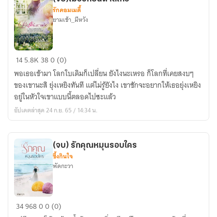
รักคอมเมดี้
ยามเช้า_มีหวัง
(จบ)เมื่อ
14
5.8K
38
0 (0)
รัก
พอเธอเข้ามา โลกใบเดิมก็เปลี่ยน ยังไงนะเหรอ ก็โลกที่เคยสงบๆ
บันดาล
ของเขานะสิ ยุ่งเหยิงทันที แต่ไม่รู้ยังไง เขาชักจะอยากให้เธอยุ่งเหยิง
เก้อ
อยู่ในหัวใจเขาแบบนี้ตลอดไปซะแล้ว
อัปเดตล่าสุด 24 ก.ย. 65 / 14:34 น.
(จบ) รักคุณหมุนรอบใคร
ซึ้งกินใจ
พัดกะวา
(จบ)
34
968
0
0 (0)
รัก