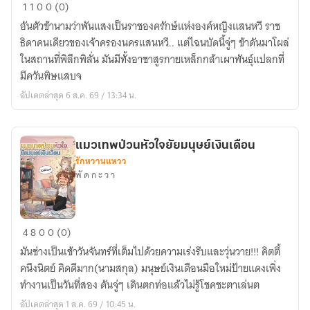
องครักษ์
1
1
0
0 (0)
หลง
อันตัวข้านามว่าพันแสงเป็นราชองครักษ์แห่งองค์หญิงแสนหวี ราช
ยุค
ธิดาคนเดียวของเจ้าครองนครแสนหวี.. แต่ไฉนบัดนี้จู่ๆ ข้าดันมาโผล่
ในสถานที่พิลึกพิลั่น มันมีทั้งอาชาสูรกายเหล็กกล้าเผาพันธุ์แปลกที่
มีควันพิษแสบจ
อัปเดตล่าสุด 6 ส.ค. 69 / 13:34 น.
แมวเทพป่วนหัวใจยัยมนุษย์เงินเดือน
รักหวานแหวว
พั ด ก ะ ว า
แมว
4
8
0
0 (0)
เทพ
มันช่างเป็นเช้าวันจันทร์ที่เต็มไปด้วยความเร่งรีบและวุ่นวาย!!! คิตตี้
ป่วน
คนึงนิตย์ คิดดีมาก(นามสกุล) มนุษย์เงินเดือนมือใหม่ป้ายแดงเพิ่ง
หัว
ทำงานเป็นวันที่สอง ดันจู่ๆ เดินตกท่อแล้วไม่รู้โชคชะตาเล่นต
ใจ
อัปเดตล่าสุด 1 ส.ค. 69 / 10:45 น.