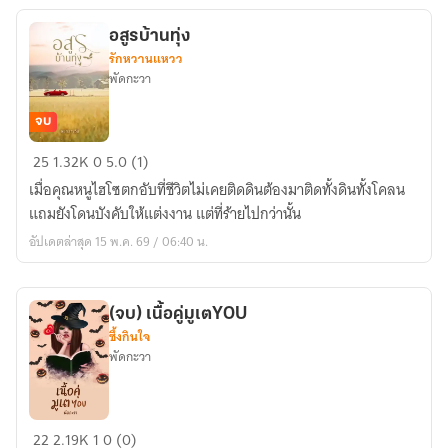
อสูรบ้านทุ่ง
รักหวานแหวว
พัดกะวา
จบ
อสูร
25
1.32K
0
5.0 (1)
บ้าน
เมื่อคุณหนูไฮโซตกอับที่ชีวิตไม่เคยติดดินต้องมาติดทั้งดินทั้งโคลน
ทุ่ง
แถมยังโดนบังคับให้แต่งงาน แต่ที่ร้ายไปกว่านั้น
อัปเดตล่าสุด 15 พ.ค. 69 / 06:40 น.
(จบ) เนื้อคู่มูเตYOU
ซึ้งกินใจ
พัดกะวา
(จบ)
22
2.19K
1
0 (0)