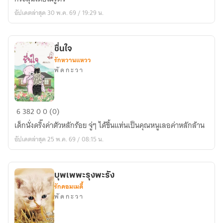
รดบี
อัปเดตล่าสุด 30 พ.ค. 69 / 19:29 น.
ชื่นใจ
รักหวานแหวว
พั ด ก ะ ว า
ชื่น
6
382
0
0 (0)
ใจ
เด็กนั่งดริ๊งค่าตัวหลักร้อย จู่ๆ ได้ขึ้นแท่นเป็นคุณหนูเลอค่าหลักล้าน
อัปเดตล่าสุด 25 พ.ค. 69 / 08:15 น.
บุพเพพะรุงพะรัง
รักคอมเมดี้
พั ด ก ะ ว า