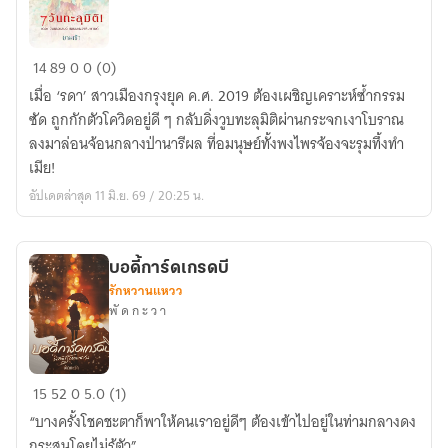
7
14
89
0
0 (0)
วัน
เมื่อ ‘รดา’ สาวเมืองกรุงยุค ค.ศ. 2019 ต้องเผชิญเคราะห์ซ้ำกรรม
ทะลุ
ซัด ถูกกักตัวโควิดอยู่ดี ๆ กลับดิ่งวูบทะลุมิติผ่านกระจกเงาโบราณ
มิติ
ลงมาล่อนจ้อนกลางป่านารีผล ที่อมนุษย์ทั้งพงไพรจ้องจะรุมทึ้งทำ
เมีย!
อัปเดตล่าสุด 11 มิ.ย. 69 / 20:25 น.
บอดี้การ์ดเกรดบี
รักหวานแหวว
พั ด ก ะ ว า
บอดี้
15
52
0
5.0 (1)
การ์ด
“บางครั้งโชคชะตาก็พาให้คนเราอยู่ดีๆ ต้องเข้าไปอยู่ในท่ามกลางดง
เก
กระสุนโดยไม่รู้ตัว”