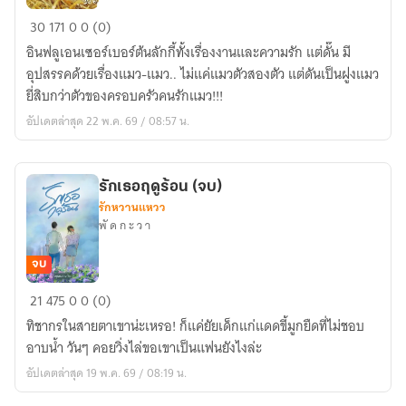
บุพ
30
171
0
0 (0)
เพ
อินฟลูเอนเซอร์เบอร์ต้นลักกี้ทั้งเรื่องงานและความรัก แต่ดั๊น มี
พะรุงพะรัง
อุปสรรคด้วยเรื่องแมว-แมว.. ไม่แค่แมวตัวสองตัว แต่ดันเป็นฝูงแมว
ยี่สิบกว่าตัวของครอบครัวคนรักแมว!!!
อัปเดตล่าสุด 22 พ.ค. 69 / 08:57 น.
รักเธอฤดูร้อน (จบ)
รักหวานแหวว
พั ด ก ะ ว า
จบ
รัก
21
475
0
0 (0)
เธอ
ทิชากรในสายตาเขาน่ะเหรอ! ก็แค่ยัยเด็กแก่แดดขี้มูกยืดที่ไม่ชอบ
ฤดู
อาบน้ำ วันๆ คอยวิ่งไล่ขอเขาเป็นแฟนยังไงล่ะ
ร้อน
อัปเดตล่าสุด 19 พ.ค. 69 / 08:19 น.
(จบ)