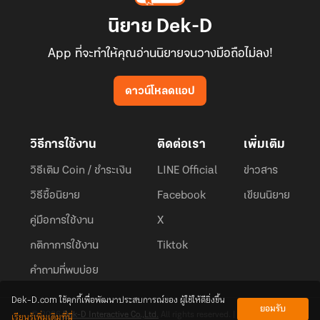
นิยาย Dek-D
App ที่จะทำให้คุณอ่านนิยายจนวางมือถือไม่ลง!
ดาวน์โหลดแอป
วิธีการใช้งาน
ติดต่อเรา
เพิ่มเติม
วิธีเติม Coin / ชำระเงิน
LINE Official
ข่าวสาร
วิธีซื้อนิยาย
Facebook
เขียนนิยาย
คู่มือการใช้งาน
X
กติกาการใช้งาน
Tiktok
คำถามที่พบบ่อย
Dek-D.com ใช้คุกกี้เพื่อพัฒนาประสบการณ์ของ ผู้ใช้ให้ดียิ่งขึ้น
ยอมรับ
เรียนรู้เพิ่มเติมที่นี่
© 2026
Dek-D Interactive Co.,Ltd.
All rights reserved. |
Privacy Policy