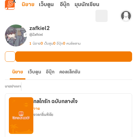
ข้ามไปยังเนื้อหาหลัก
นิยาย
เว็บตูน
อีบุ๊ก
มุมนักเขียน
zafkiel2
@Zafkiel
1
นิยาย
0
เว็บตูน
0
อีบุ๊ก
0
คนติดตาม
นิยาย
เว็บตูน
อีบุ๊ก
คอลเล็กชัน
นามปากกา
กลไกรัก ฉบับกลางใจ
วาย
อวลกลิ่นพิลัย