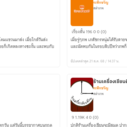
ระทึกขวัญ
สล่าภพ
เลี้ยง
เรื่องสั้น
196
0
0 (0)
ข้าว
โคมแขวนมาส่ง เมื่อใกล้วันส่ง
เมื่อจู่ๆภพ เภสัชกรหนุ่มได้รับสาย
ผี
เธอก็เกิดหลงทางซะงั้น และพบกับ
และนัดพบกันในรอบสิบปีทว่าภพก็ต
อัปเดตล่าสุด 21 ส.ค. 68 / 14:37 น.
ร้านเครื่องเขียน
ระทึกขวัญ
สล่าภพ
ร้าน
9
1.19K
4
0 (0)
เครื่อง
นทุกวัน แต่วันนี้บรรยากาศบนรถดู
ปกติร้านเครื่องเขียนจะมีสมุด ป