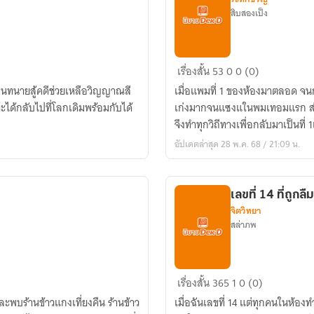
สิบสองเป็ง
ฉัน
เรื่องสั้น
53
0
0 (0)
ต้อง
นทนายสู้คดีช่วยเหลือวิญญาณสี
เมื่อแพมที่ 1 ของห้องมาตลอด จนกร
เป็น
ะได้กลับไปที่โลกเดิมพร้อมกับได้
เก่งมากจนแซงแในพมเทอมแรก ส่ว
ที่
จึงทำทุกวิถีทางเพื่อกลับมาเป็นที่ 
1
อัปเดตล่าสุด 28 พ.ค. 68 / 21:09 น.
เลขที่ 14 ที่ถูกลืม
จิตวิทยา
สล่าภพ
เลข
เรื่องสั้น
365
1
0 (0)
ที่
ะพบร้านข้าวแกงเที่ยงคืน ร้านข้าว
เมื่อฉันเลขที่ 14 แต่ทุกคนในห้องทำ
14