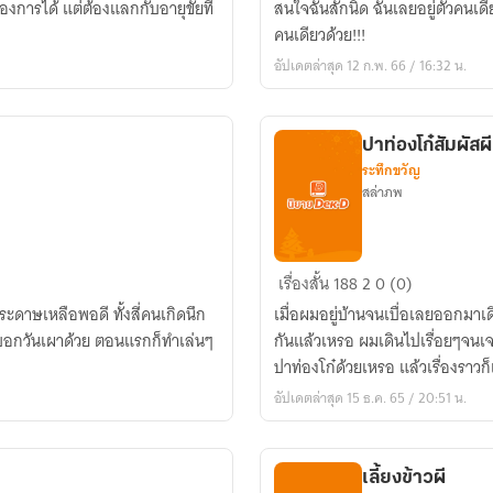
้องการได้ แต่ต้องแลกกับอายุขัยที่
สนใจฉันสักนิด ฉันเลยอยู่ตัวคนเ
ที่
คนเดียวด้วย!!!
ถูก
อัปเดตล่าสุด 12 ก.พ. 66 / 16:32 น.
ลืม
ปาท่องโก๋สัมผัสผี
ระทึกขวัญ
สล่าภพ
ปาท่องโก๋
เรื่องสั้น
188
2
0 (0)
สัมผัส
ระดาษเหลือพอดี ทั้งสี่คนเกิดนึก
เมื่อผมอยู่บ้านจนเบื่อเลยออกมาเด
ผี
มบอกวันเผาด้วย ตอนแรกก็ทำเล่นๆ
กันแล้วเหรอ ผมเดินไปเรื่อยๆจนเจ
ปาท่องโก๋ด้วยเหรอ แล้วเรื่องราวก็เร
อัปเดตล่าสุด 15 ธ.ค. 65 / 20:51 น.
เลี้ยงข้าวผี