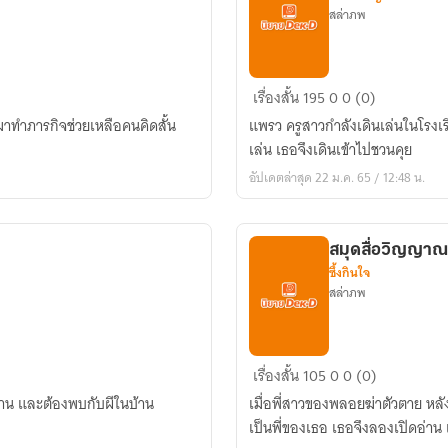
สล่าภพ
เด็ก
เรื่องสั้น
195
0
0 (0)
น้อย
มาทำภารกิจช่วยเหลือคนคิดสั้น
แพรว ครูสาวกำลังเดินเล่นในโรงเรีย
ที่
เล่น เธอจึงเดินเข้าไปชวนคุย
ชิงช้า
อัปเดตล่าสุด 22 ม.ค. 65 / 12:48 น.
สมุดสื่อวิญญาณ
ซึ้งกินใจ
สล่าภพ
สมุด
เรื่องสั้น
105
0
0 (0)
สื่อ
ู่บ้าน และต้องพบกับผีในบ้าน
เมื่อพี่สาวของพลอยฆ่าตัวตาย หลั
วิญญาณ
เป็นพี่ของเธอ เธอจึงลองเปิดอ่าน แล