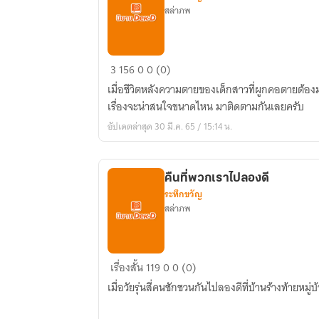
สล่าภพ
ภารกิจ
3
156
0
0 (0)
จาก
เมื่อชีวิตหลังความตายของเด็กสาวที่ผูกคอตายต้อง
พญา
เรื่องจะน่าสนใจขนาดไหน มาติดตามกันเลยครับ
ยม
อัปเดตล่าสุด 30 มี.ค. 65 / 15:14 น.
คืนที่พวกเราไปลองดี
ระทึกขวัญ
สล่าภพ
คืน
เรื่องสั้น
119
0
0 (0)
ที่
เมื่อวัยรุ่นสี่คนชักชวนกันไปลองดีที่บ้านร้างท้ายหม
พวก
เรา