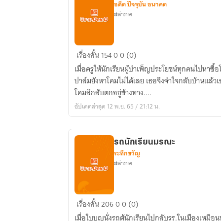
อดีต ปัจจุบัน อนาคต
สล่าภพ
โคม
เรื่องสั้น
154
0
0 (0)
ส่อง
เมื่อครูให้นักเรียนผู้บำเพ็ญประโยชน์ทุกคนไปหาซื้อ
อนาคต
ปาล์มยังหาโคมไม่ได้เลย เธอจึงจำใจกลับบ้านแล้ว
โคมลึกลับตกอยู่ข้างทาง....
อัปเดตล่าสุด 12 พ.ย. 65 / 21:12 น.
รถนักเรียนมรณะ
ระทึกขวัญ
สล่าภพ
รถ
เรื่องสั้น
206
0
0 (0)
นักเรียน
เมื่อใบบุญนั่งรถตู้นักเรียนไปกลับรร.ในเมืองเหมือ