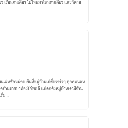
ดียว เรียนคนเดียว ไปไหนมาไหนคนเดียว และก็ตาย
ินเล่นซักหน่อย คืนนี้หมู่บ้านเปลี่ยวจริงๆ ทุกคนนอน
อร้านขายปาท่องโก๋พอดี แปลกจังหมู่บ้านเรามีร้าน
ิ่ม...