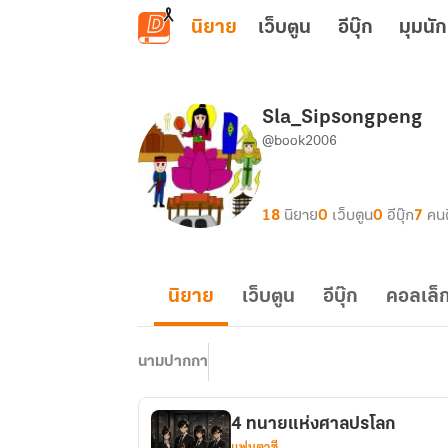
ข้ามไปยังเนื้อหาหลัก
นิยาย
เว็บตูน
อีบุ๊ก
มุมนัก
Sla_Sipsongpeng
@book2006
18
นิยาย
0
เว็บตูน
0
อีบุ๊ก
7
คน
นิยาย
เว็บตูน
อีบุ๊ก
คอลเล็ก
นามปากกา
4 ทนายแห่งศาลปรโลก
แฟนตาซี