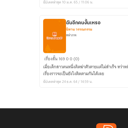
อัปเดตล่าสุด 10 ม.ค. 65 / 11:06 น.
ไป
ลองดี
ฉันอีกคนงั้นเหรอ
นิทาน วรรณกรรม
สล่าภพ
ฉัน
เรื่องสั้น
169
0
0 (0)
อีก
เมื่อเด็กสาวคนหนึ่งคิดฆ่าตัวตายแต่ไม่สำเร็จ ทว่า
คน
เรื่องราวจะเป็นยังไงติดตามกันได้เลย
งั้น
อัปเดตล่าสุด 24 ธ.ค. 64 / 14:59 น.
เหรอ