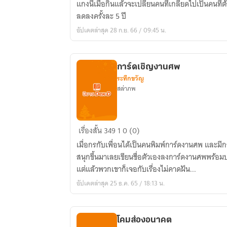
แกงนี้เมื่อกินแล้วจะเปลี่ยนคนที่เกลียดไปเป็นคนที่ต
คืน
ลดลงครั้งละ 5 ปี
อัปเดตล่าสุด 28 ก.ย. 66 / 09:45 น.
การ์ดเชิญงานศพ
ระทึกขวัญ
สล่าภพ
การ์ด
เรื่องสั้น
349
1
0 (0)
เชิญ
เมื่อกรกับเพื่อนได้เป็นคนพิมพ์การ์ดงานศพ และมีก
งาน
สนุกขึ้นมาเลยเขียนชื่อตัวเองลงการ์ดงานศพพร้อ
ศพ
แต่แล้วพวกเขาก็เจอกับเรื่องไม่คาดฝัน...
อัปเดตล่าสุด 25 ธ.ค. 65 / 18:13 น.
โคมส่องอนาคต