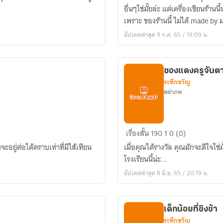
เขียน
อื่นๆใช่มั้ยล่ะ แต่เครื่องเขียนร้า
ตี
เพราะ ของร้านนี้ ไม่ได้ made by ม
สาม
อัปเดตล่าสุด 9 ก.ค. 65 / 19:09 น.
ซองแดงครูจันต
ระทึกขวัญ
สล่าภพ
ซอง
เรื่องสั้น
190
1
0 (0)
แดง
ะอยู่ต่อได้ตราบเท่าที่มีไส้เทียน
เมื่อคุณได้รางวัล คุณมักจะดีใจใช่มั
ครู
โรงเรียนนี้น่ะ...
จัน
อัปเดตล่าสุด 8 มิ.ย. 65 / 20:19 น.
ตา
เด็กน้อยที่ชิงช้า
ระทึกขวัญ