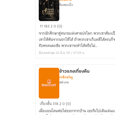
สิบสองเป็ง
4
11
183
2
0 (0)
ทนาย
จากนักศึกษาสู่ทนายแห่งศาลปรโลก พวกเขาต้องเป็
แห่ง
เทาให้พ้นจากนรกให้ได้ ถ้าพวกเขาเก็บคดีได้ครบก็จ
ศาล
รับพรคนละข้อ พวกเขาจะทำได้หรือไม่…
ปรโลก
อัปเดตล่าสุด 20 มิ.ย. 69 / 07:09 น.
ข้าวแกงเที่ยงคืน
ระทึกขวัญ
สล่าภพ
ข้าว
เรื่องสั้น
318
2
0 (0)
แกง
เมื่อแอนโดนพ่อไล่ออกจากบ้าน เธอจึงไปเดินเล่นแล
เที่ยง