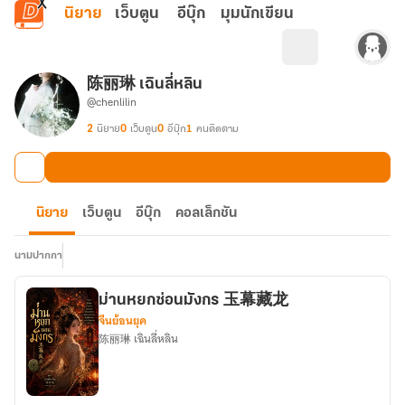
ข้ามไปยังเนื้อหาหลัก
นิยาย
เว็บตูน
อีบุ๊ก
มุมนักเขียน
陈丽琳 เฉินลี่หลิน
@chenlilin
2
นิยาย
0
เว็บตูน
0
อีบุ๊ก
1
คนติดตาม
นิยาย
เว็บตูน
อีบุ๊ก
คอลเล็กชัน
นามปากกา
ม่านหยกซ่อนมังกร 玉幕藏龙
จีนย้อนยุค
陈丽琳 เฉินลี่หลิน