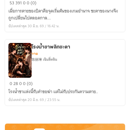
ม่าน
53
391
0
0 (0)
หยก
เมื่อการตายของบิดาคือจุดเริ่มต้นของเกมอำนาจ ชะตาของนางจึง
ซ่อน
ถูกเปลี่ยนไปตลอดกาล...
มังกร
อัปเดตล่าสุด 30 มิ.ย. 69 / 16:42 น.
玉
幕
藏
โรงน้ำชาพลิกชะตา
龙
วาย
陈丽琳 เฉินลี่หลิน
โรง
0
28
0
0 (0)
น้ำ
โรงน้ำชาแห่งนี้รับคำขอฆ่า แต่ไม่รับประกันความตาย..
ชา
อัปเดตล่าสุด 20 มิ.ย. 69 / 23:55 น.
พลิก
ชะตา