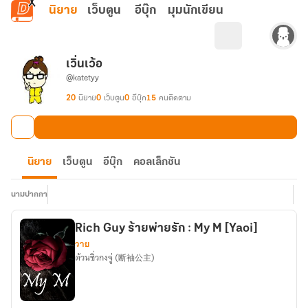
ข้ามไปยังเนื้อหาหลัก
นิยาย
เว็บตูน
อีบุ๊ก
มุมนักเขียน
เวิ่นเว้อ
@katetyy
20
นิยาย
0
เว็บตูน
0
อีบุ๊ก
15
คนติดตาม
นิยาย
เว็บตูน
อีบุ๊ก
คอลเล็กชัน
นามปากกา
Rich Guy ร้ายพ่ายรัก : My M [Yaoi]
วาย
ต้วนซิ่วกงจู่ (断袖公主)