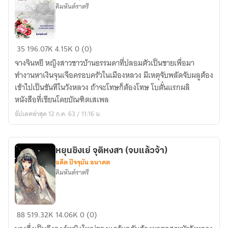
คิมหันต์ราตรี
โบตั๋น
35
196.07K
4.15K
0 (0)
แรก
จางจินหยี หญิงสาวชาวบ้านธรรมดาที่ปลอมตัวเป็นชายเพื่อมา
ผลิ
ทำงานหาเงินจุนเจือครอบครัวในเมืองหลวง มีเหตุจับพลัดจับผลูต้อง
(จบ
เข้าไปเป็นขันทีในวังหลวง ถ้าจะโทษก็ต้องโทษ โบตั๋นแรกผลิ
แล้ว)
หนังสือที่เขียนโดยบัณฑิตเสเพล
อัปเดตล่าสุด 12 ก.ค. 63 / 11:16 น.
หยุนซิงเย่ จุติหงสา (จบแล้วจ้า)
อดีต ปัจจุบัน อนาคต
คิมหันต์ราตรี
หยุ
88
519.32K
14.06K
0 (0)
น