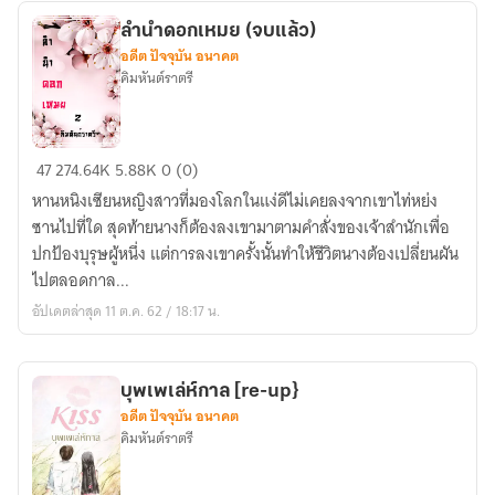
宫,
ลำนำดอกเหมย (จบแล้ว)
没
อดีต ปัจจุบัน อนาคต
有
คิมหันต์ราตรี
爱
的
宫
ลำนำ
47
274.64K
5.88K
0 (0)
殿
ดอก
หานหนิงเซียนหญิงสาวที่มองโลกในแง่ดีไม่เคยลงจากเขาไท่หย่ง
เหมย
ซานไปที่ใด สุดท้ายนางก็ต้องลงเขามาตามคำสั่งของเจ้าสำนักเพื่อ
(จบ
ปกป้องบุรุษผู้หนึ่ง แต่การลงเขาครั้งนั้นทำให้ชีวิตนางต้องเปลี่ยนผัน
แล้ว)
ไปตลอดกาล...
อัปเดตล่าสุด 11 ต.ค. 62 / 18:17 น.
บุพเพเล่ห์กาล [re-up}
อดีต ปัจจุบัน อนาคต
คิมหันต์ราตรี