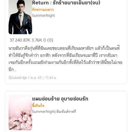
Return : รักร้ายนายเย็นชา(จบ)
รักหวานแหวว
SummerNight
Return
37
240.87K
3.76K
0 (0)
:
นายธันวาคือรุ่นพี่ที่ฉันเคยชอบตอนที่เรียนมหาลัยฯ แล้วก็เป็นคนท่ี
รัก
ทำให้ฉันรู้จักคำว่า อกหัก หลังจากที่ฉันเรียนจบมาสี่ปี เรากลับมา
ร้าย
เจอกันอีกครั้งแถมยังร่วมงานกันอีกทั้งที่คิดไว้แล้วว่าชาตินี้ขอไม่เจอ
นาย
อีก..
เย็น
อัปเดตล่าสุด 1 พ.ย. 65 / 11:44 น.
ชา(จบ)
แผนซ่อนร้าย อุบายซ่อนรัก
ซึ้งกินใจ
SummerNight/คิมหันต์ราตรี