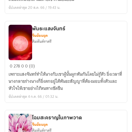
นั้น
อัปเดตล่าสุด 20 ส.ค. 66 / 19:43 น.
บอก
ว่า
ท่าน
พันธะแสงจันทร์
น่า
จีนย้อนยุค
กิน
คิมหันต์ราตรี
นัก
[
Yaoi
พันธะ
0
278
0
0 (0)
]
แสงจันทร์
(Deep
เพราะแสงจันทร์ทำให้นางกับเขาผู้นั้นผูกพันกันโดยไม่รู้ตัว ยิ่งเวลาที่
Publishing)
นางกลายร่างนางก็ยิ่งตกอยู่ใต้พันธะสัญญาที่ต้องมอบทั้งตัวและ
หัวใจให้เขาอย่างไร้หนทางขัดขืน
อัปเดตล่าสุด 4 ก.ค. 66 / 01:32 น.
โฉมสะคราญในภาพวาด
จีนย้อนยุค
คิมหันต์ราตรี