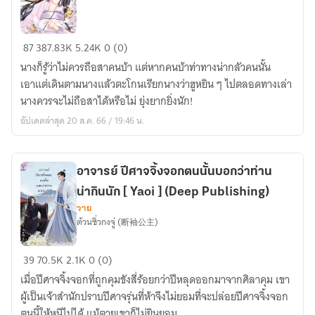
ฮู
87
387.83K
5.24K
0 (0)
หยิน
นางก็รู้ว่าไม่ควรถือสาคนบ้า แต่หากคนบ้าท่าทางน่ากลัวคนนั้น
ของ
เอาแต่เดินตามนางแล้วตะโกนเรียกนางว่าฮูหยิน ๆ ไปตลอดทางเล่า
ข้า
นางควรจะไม่ถือสาได้หรือไม่ ยุ่งยากยิ่งนัก!
(Re-
อัปเดตล่าสุด 20 ส.ค. 66 / 19:46 น.
up)
อาจารย์ ปีศาจจิ้งจอกตนนั้นบอกว่าท่าน
น่ากินนัก [ Yaoi ] (Deep Publishing)
วาย
ต้วนซิ่วกงจู่ (断袖公主)
อาจารย์
39
70.5K
2.1K
0 (0)
ปีศาจ
เมื่อปีศาจจิ้งจอกที่ถูกคุมขังสี่ร้อยกว่าปีหลุดออกมาจากศิลาคุม เขา
จิ้งจอก
ผู้เป็นเจ้าสำนักปราบปีศาจรุ่นที่ห้าจึงไม่ยอมที่จะปล่อยปีศาจจิ้งจอก
ตน
ตนนี้ให้หนีไปได้ แม้ตายเขาก็ไม่ยินยอม