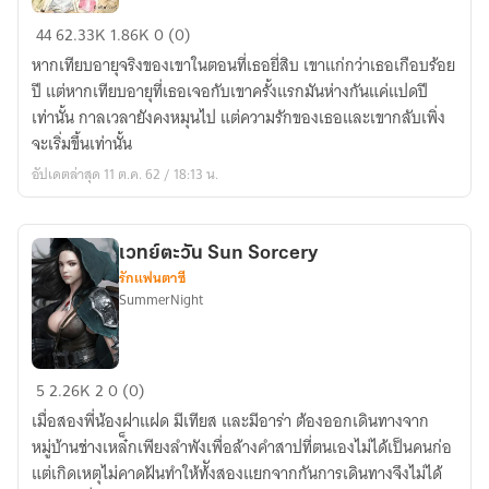
บุพ
44
62.33K
1.86K
0 (0)
เพ
หากเทียบอายุจริงของเขาในตอนที่เธอยี่สิบ เขาแก่กว่าเธอเกือบร้อย
เล่ห์
ปี แต่หากเทียบอายุที่เธอเจอกับเขาครั้งแรกมันห่างกันแค่แปดปี
กาล
เท่านั้น กาลเวลายังคงหมุนไป แต่ความรักของเธอและเขากลับเพิ่ง
[re-
จะเริ่มขึ้นเท่านั้น
up}
อัปเดตล่าสุด 11 ต.ค. 62 / 18:13 น.
เวทย์ตะวัน Sun Sorcery
รักแฟนตาซี
SummerNight
เวทย์
5
2.26K
2
0 (0)
ตะวัน
เมื่อสองพี่น้องฝาแฝด มีเทียส และมีอาร่า ต้องออกเดินทางจาก
Sun
หมู่บ้านช่างเหล๋็กเพียงลำพังเพื่อล้างคำสาปที่ตนเองไม่ได้เป็นคนก่อ
Sorcery
แต่เกิดเหตุไม่คาดฝันทำให้ท้ังสองแยกจากกันการเดินทางจึงไม่ได้