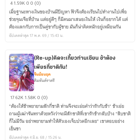
Rich
4
1.59K
0
0 (0)
Guy
เมื่อฐานะทางเงินของบ้านมีปัญหา ฟิวจึงต้องเรียนไปทำงานไปเพื่อ
ร้าย
ช่วยจุนเจือที่บ้าน แต่อยู่ดีๆ ก็มีคนมาเสนอเงินให้ เงินก็อยากได้ แต่
พ่าย
ต้องแลกกับการเป็นคู่ขากับผู้ชาย มันก็น่าคิดหนักอยู่เหมือนกัน
รัก
อัปเดตล่าสุด 17 พ.ค. 69 / 15:43 น.
:
My
M
(Re-up)คิดจะเกี้ยวท่านเซียน ข้าต้อง
[Yaoi]
เพียรกี่ชาติกัน!
จีนย้อนยุค
คิมหันต์ราตรี
(Re-
17
62K
1.58K
0 (0)
up)คิด
"ต้องให้ข้าพยายามสักกี่ชาติ ท่านจึงจะเอ่ยคำว่ารักกับข้า" ข้าเอ่ย
จะ
ถามผู้เฒ่าจันทราด้วยหวังว่าจะมีสักชาติที่เขารักข้ากลับบ้าง "สิบชาติ
เกี้ยว
ก็ไม่มีวัน อย่าพยายามทำให้ตัวเองเจ็บปวดอีกเลย" เขาตอบอย่าง
ท่าน
เย็นชา
เซียน
อัปเดตล่าสุด 4 มิ.ย. 68 / 15:26 น.