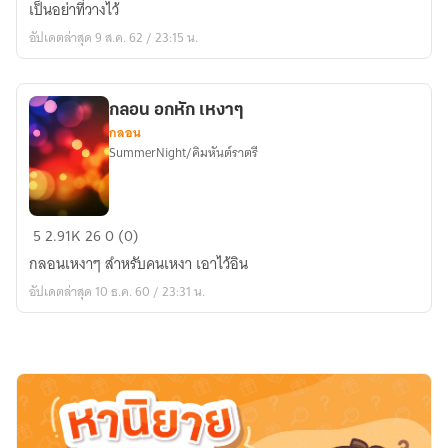
เป็นอย่าที่วางไว้
อัปเดตล่าสุด 9 ส.ค. 62 / 23:15 น.
กลอน อกหัก เหงาๆ
กลอน
SummerNight/คิมหันต์ราตรี
กลอน
5
2.91K
26
0 (0)
อกหัก
กลอนเหงาๆ สำหรับคนเหงา เอาไว้อิน
เห
อัปเดตล่าสุด 10 ธ.ค. 60 / 23:31 น.
งาๆ