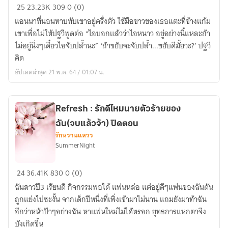
แผน
25
23.23K
309
0 (0)
ซ่อน
แอนนาที่นอนทาบทับเขาอยู่ครึ่งตัว ใช้มือขาวของเธอแตะที่ข้างแก้ม
ร้าย
เขาเพื่อไม่ให้ปฐวีพูดต่อ “ไอบอกแล้วว่าไอหนาว อยู่อย่างนี้แหละถ้า
อุบาย
ไม่อยู่นิ่งๆเดี๋ยวไอจับปล้ำนะ” ‘ถ้าขยับจะจับปล้ำ...ขยับดีมั้ยวะ?’ ปฐวี
ซ่อน
คิด
รัก
อัปเดตล่าสุด 21 พ.ค. 64 / 01:07 น.
Refresh : รักดีไหมนายตัวร้ายของ
ฉัน(จบแล้วจ้า) ปิดตอน
รักหวานแหวว
SummerNight
Refresh
24
36.41K
830
0 (0)
:
ฉันสาวปี3 เรียนดี กิจกรรมพอได้ แฟนหล่อ แต่อยู่ดีๆแฟนของฉันดัน
รัก
ถูกแย่งไปซะงั้น จากเด็กปีหนึ่งที่เพิ่งเข้ามาไม่นาน แถมยังมาท้าฉัน
ดี
อีกว่าหน้าป้าๆอย่างฉัน หาแฟนใหม่ไม่ได้หรอก ยุทธการแหกตาจึง
ไหม
บังเกิดขึ้น