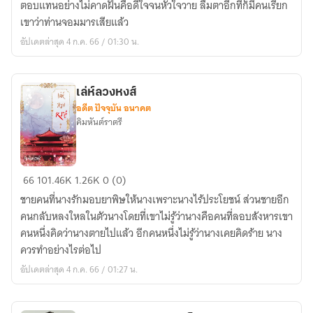
ตอบแทนอย่างไม่คาดฝันคือดีใจจนหัวใจวาย ลืมตาอีกทีก็มีคนเรียก
เกิด
เขาว่าท่านจอมมารเสียแล้ว
ใหม่
อัปเดตล่าสุด 4 ก.ค. 66 / 01:30 น.
เป็น
จอม
มาร
เล่ห์ลวงหงส์
[Yaoi]
อดีต ปัจจุบัน อนาคต
คิมหันต์ราตรี
เล่ห์
66
101.46K
1.26K
0 (0)
ลวง
ชายคนที่นางรักมอบยาพิษให้นางเพราะนางไร้ประโยชน์ ส่วนชายอีก
หงส์
คนกลับหลงใหลในตัวนางโดยที่เขาไม่รู้ว่านางคือคนที่ลอบสังหารเขา
คนหนึ่งคิดว่านางตายไปแล้ว อีกคนหนึ่งไม่รู้ว่านางเคยคิดร้าย นาง
ควรทำอย่างไรต่อไป
อัปเดตล่าสุด 4 ก.ค. 66 / 01:27 น.