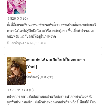
โฉม
7
826
0
0 (0)
สะคราญ
ทั้งที่อี้หลานเทียนควรจะทำตามคำสั่งของท่านย่าหมั้นหมายกับสตรี
ใน
นางหนึ่งโดยไม่รู้สึกผิดใด แต่เรื่องกลับยุ่งยากขึ้นเมื่อหัวใจของเขา
ภาพ
กลับหวั่นไหวกับสตรีที่อยู่ในภาพวาด
วาด
อัปเดตล่าสุด 4 ก.ค. 66 / 01:31 น.
ซวยแล้วไง! ผมเกิดใหม่เป็นจอมมาร
[Yaoi]
วาย
ต้วนซิ่วกงจู่ (断袖公主)
ซวย
13
7.22K
73
0 (0)
แล้ว
หลังจากอดตาหลับขับตานอนสามวันติดเพื่อทำภารกิจตีบอสตัว
ไง!
สุดท้ายในเกมพลิกแผ่นฟ้าท้ายุทธภพจนสำเร็จ หลิวอี้เทียนก็ได้ผล
ผม