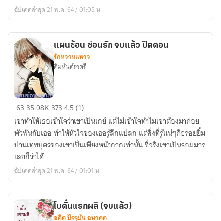
นาย
อัปเดตล่าสุด 21 พ.ค. 64 / 01:05 น.
ตัว
ร้าย
ของ
แผนซ้อน ซ่อนรัก จบแล้ว ปิดตอน
ฉัน(จบ
รักหวานแหวว
แล้ว
คิมหันต์ราตรี
จ้า)
ปิด
ตอน
แผน
63
35.08K
373
4.5 (1)
ซ้อน
เขาทำให้เธอเข้าใจว่าเขาเป็นเกย์ แต่ไม่เข้าใจทำไมเขาต้องมาคอย
ซ่อน
พัวพันกับเธอ ทำให้หัวใจของเธอรู้สึกแปลก แต่สิ่งที่รู้แน่ๆคือรอยยิ้ม
รัก
ปานเทพบุตรของเขาเป็นเพียงหน้ากากเท่านั้น ที่จริงเขาเป็นจอมมาร
จบ
เลยก็ว่าได้
แล้ว
อัปเดตล่าสุด 21 พ.ค. 64 / 01:01 น.
ปิด
ตอน
โบตั๋นแรกผลิ (จบแล้ว)
อดีต ปัจจุบัน อนาคต