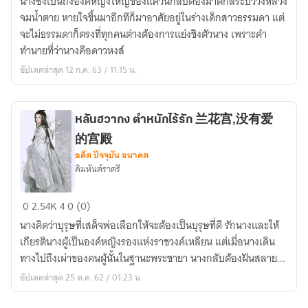
นางซึ่งเป็นถึงองค์หญิงใหญ่ของแคว้นกลับต้องมาตกสระบัววังหลวง
ซิงเย่
จมน้ำตาย หายใจขึ้นมาอีกทีก็มาอาศัยอยู่ในร่างเด็กสาวธรรมดา แต่
จุติ
จะไม่ธรรมดาก็ตรงที่ทุกคนต่างต้องการแย่งชิงตัวนาง เพราะคำ
หงสา
ทำนายที่ว่านางคือดาวหงส์
(จบ
อัปเดตล่าสุด 12 ก.ค. 63 / 11:15 น.
แล้ว
จ้า)
หลันฮวากง ตำหนักไร้รัก 兰花宫,没有爱
的宫殿
อดีต ปัจจุบัน อนาคต
คิมหันต์ราตรี
หลันฮ
0
2.54K
4
0 (0)
วากง
นางคิดว่าบุรุษที่เสด็จพ่อเลือกให้จะต้องเป็นบุรุษที่ดี รักนางและให้
ตำหนัก
เกียรตินางผู้เป็นองค์หญิงรองแห่งราชวงค์เหลียน แต่เมื่อนางเดิน
ไร้
ทางไปถึงเผ่าของคนผู้นั้นในฐานะพระชายา นางกลับต้องฝันสลาย...
รัก
อัปเดตล่าสุด 25 ต.ค. 62 / 01:23 น.
兰
花