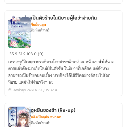
ข้า
ต้อง
เพียร
เป็นตัวร้ายในนิยายผู้ใดว่าง่ายกัน
กี่
จีนย้อนยุค
ชาติ
คิมหันต์ราตรี
กัน!
เป็น
55
9.51K
103
0 (0)
ตัว
เพราะอุบัติเหตุจากรถที่นางโดยสารพลิกคว่ำตกหน้าผา ทำให้นาง
ร้าย
ตายแล้วต้องมาเกิดใหม่เป็นตัวร้ายในนิยายที่เกลียด แต่ถ้านาง
ใน
สามารถเป็นร้ายจนจบเรื่อง นางก็จะได้ใช้ชีวิตอย่างอิสระในโลก
นิยาย
นิยาย แต่มันไม่ง่ายจริงๆ นะ
ผู้
อัปเดตล่าสุด 24 ม.ค. 67 / 15:32 น.
ใด
ว่า
ง่าย
ฮูหยินของข้า (Re-up)
กัน
อดีต ปัจจุบัน อนาคต
คิมหันต์ราตรี