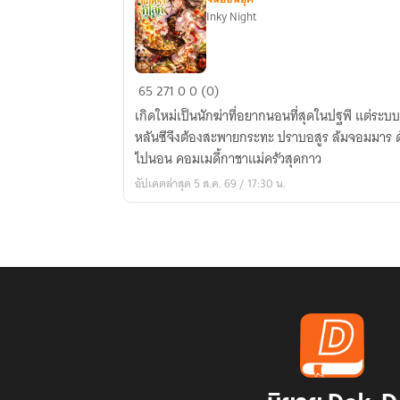
Inky Night
นัก
65
271
0
0 (0)
ฆ่า
เกิดใหม่เป็นนักฆ่าที่อยากนอนที่สุดในปฐพี แต่ระบบ
หญิง
หลันซีจึงต้องสะพายกระทะ ปราบอสูร ล้มจอมมาร ด้
เกิด
ไปนอน คอมเมดี้กาชาแม่ครัวสุดกาว
ใหม่
อัปเดตล่าสุด 5 ส.ค. 69 / 17:30 น.
เป็น
แม่
ครัว
กู้
โลก