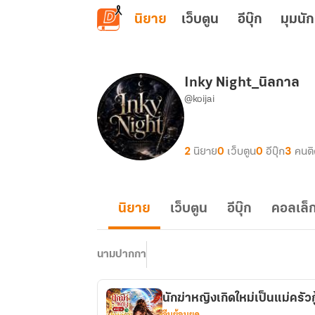
ข้ามไปยังเนื้อหาหลัก
นิยาย
เว็บตูน
อีบุ๊ก
มุมนัก
Inky Night_นิลกาล
@koijai
2
นิยาย
0
เว็บตูน
0
อีบุ๊ก
3
คนต
นิยาย
เว็บตูน
อีบุ๊ก
คอลเล็ก
นามปากกา
นักฆ่าหญิงเกิดใหม่เป็นแม่ครัวก
จีนย้อนยุค