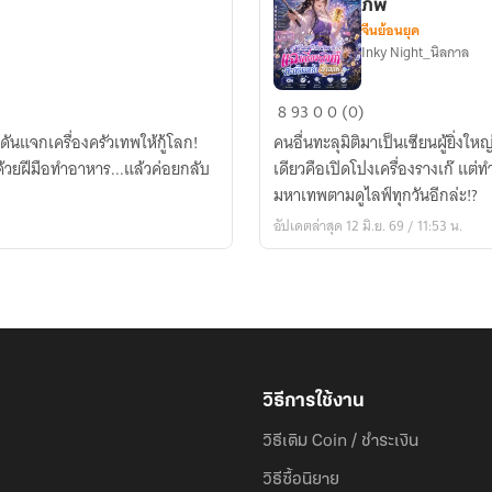
ภพ
จีนย้อนยุค
Inky Night_นิลกาล
สตรี
8
93
0
0 (0)
ม
ดันแจกเครื่องครัวเทพให้กู้โลก!
คนอื่นทะลุมิติมาเป็นเซียนผู้ยิ่งใหญ
เม
วยฝีมือทำอาหาร...แล้วค่อยกลับ
เดียวคือเปิดโปงเครื่องรางเก๊ แต่ทำไม
อร์
มหาเทพตามดูไลฟ์ทุกวันอีกล่ะ!?
สาว
อัปเดตล่าสุด 12 มิ.ย. 69 / 11:53 น.
สุด
ซวย
แฉ
เครื่องราง
เก๊
สะเทือน
หล้า
วิธีการใช้งาน
สาม
วิธีเติม Coin / ชำระเงิน
ภพ
วิธีซื้อนิยาย