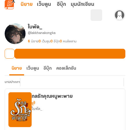
ข้ามไปยังเนื้อหาหลัก
นิยาย
เว็บตูน
อีบุ๊ก
มุมนักเขียน
ใบพัด_
@lakkhanakongka
6
นิยาย
0
เว็บตูน
0
อีบุ๊ก
0
คนติดตาม
นิยาย
เว็บตูน
อีบุ๊ก
คอลเล็กชัน
นามปากกา
กลรักคุณหนูพะพาย
ยูริ
ใบพัด_