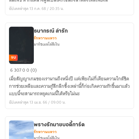
สมเพช หากแต่นางผู้นี้เป็นใครไฉนถึงน่าหลงไหลเพียงนี้
กลิ่น
อัปเดตล่าสุด 13 ก.ค. 68 / 20:35 น.
บุปผา
ธนากรณ์ ล่ารัก
รักหวานแหวว
มาร์ชเมลโล่สีเงิน
จบ
ธนากร
6
307
0
0 (0)
ณ์
เมื่อสัญญาเกมของเรานานถึงหนึ่งปี แต่เพียงไม่กี่เดือนความใกล้ชิด
ล่า
การช่วยเหลือและความรู้สึกลึกซึ้งเหล่านี้ก็ก่อเกิดความรักขึ้นมาแล้ว
รัก
แบบนี้จะสามารถหยุดเกมนี้ได้หรือไม่นะ
อัปเดตล่าสุด 13 เม.ย. 66 / 09:00 น.
พรางรักนายบอดี้การ์ด
รักหวานแหวว
มาร์ชเมลโล่สีเงิน