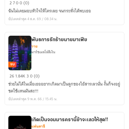
กล
2
7
0
0 (0)
รัก
ฉันไม่เคยมอบหัวใจให้ใครเลย จนกระทั่งได้พบเธอ
คุณ
อัปเดตล่าสุด 4 ส.ค. 69 / 08:34 น.
หนู
พะ
พาย
พันธการรักร้ายนายมาเฟีย
วาย
มาร์ชเมลโล่สีเงิน
จบ
พันธ
26
1.84K
3
0 (0)
การ
ช่วยไม่ได้ในเมื่อเธออยากเกิดมาเป็นลูกของไอ้สารเลวนั่น งั้นก็จงอยู่
รัก
ชดใช้แทนมันสะ!!!
ร้าย
อัปเดตล่าสุด 9 พ.ค. 66 / 15:45 น.
นาย
มาเฟีย
เกิดเป็นจอมมารครานี้ข้าจะเลวให้สุด!!
แฟนตาซี