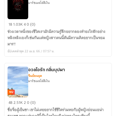
มาร์ชเมลโล่สีเงิน
เกิด
18
1.03K
4
0 (0)
เป็น
ช่วงเวลาหนึ่งของชีวิตเรามักมีความรู้สึกอยากลองทำอะไรสักอย่าง
จอม
หลิงหลิงเองก็เช่นกันแต่หญิงสาวคนนี้ดันมีความคิดอยากเป็นจอม
มารค
มาร!!
รา
อัปเดตล่าสุด 22 เม.ย. 66 / 07:57 น.
นี้
ข้า
จะ
อวลไอรัก กลิ่นบุปผา
เลว
จีนย้อนยุค
ให้
มาร์ชเมลโล่สีเงิน
สุด!!
จบ
อวล
48
2.51K
2
0 (0)
ไอ
ซื่อจื่อผู้เย็นชา เขาไม่เคยอยากใช้ชีวิตร่วมหอกับผู้หญิงอ่อนแอน่า
รัก