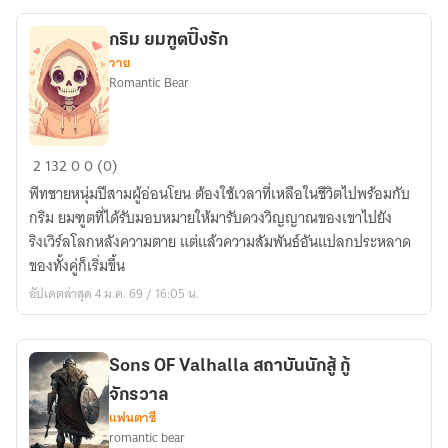
กริม ยมฑูตปิ๊งรัก
วาย
Romantic Bear
กริม
2
132
0
0 (0)
ยมฑูตปิ๊ง
พีทชายหนุ่มปีสามผู้อ่อนโยน ต้องใช้เวลาที่เหลือในชีวิตไปพร้อมกับ
รัก
กริม ยมฑูตที่ได้รับมอบหมายให้มารับดวงวิญญาณของเขาไปยัง
ริงเวิร์ลโลกหลังความตาย แต่แล้วความสัมพันธ์อันแปลกประหลาด
ของทั้งคู่ก็เริ่มขึ้น
อัปเดตล่าสุด 4 ม.ค. 69 / 16:05 น.
Sons OF Valhalla สถาบันนักสู้ กู้
จักรวาล
แฟนตาซี
romantic bear