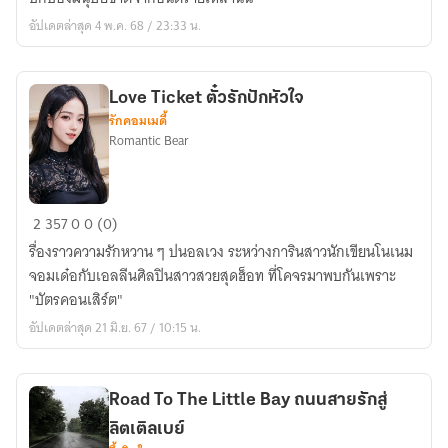
พันธุ์
อัปเดตล่าสุด 4 พ.ค. 68 / 23:33 น.
อสูร
Love Ticket ตั๋วรักปักหัวใจ
รักคอมเมดี้
Romantic Bear
Love
2
357
0
0 (0)
Ticket
รื่องราวความรักหวาน ๆ ปนอลเวง ระหว่างการินสาวนักเขียนโนเนม
ตั๋ว
จอมเด๋อกับเอลลีนศิลปินสาวสวยสุดฮ็อท ที่โคจรมาพบกันเพราะ
รัก
"บัตรคอนเสิร์ต"
ปัก
อัปเดตล่าสุด 21 มิ.ย. 67 / 10:15 น.
หัวใจ
Road To The Little Bay ถนนสายรักสู่
ลิตเติลเบย์