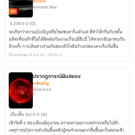
ซึ้งกินใจ
Romantic Bear
จบ
Road
4
204
0
0 (0)
To
จะเรียกว่าความบังเอิญหรือโชคชะตาก็แล้วแต่ ที่ทำให้กรีนกับพริ้ม
The
อดีตเพื่อนรักที่ไม่ได้ติดต่อกันนานเกือบยี่สิบปี ได้หวนกลับมาพบกัน
Little
อีกครั้ง การเดินทางร่วมกันของหัวใจอันว้าเหว่สองดวงจึงเริ่มขึ้น
Bay
อัปเดตล่าสุด 14 ต.ค. 66 / 08:20 น.
ถนน
สาย
รัก
ปรากฎการณ์ฝันสยอง
สู่
ระทึกขวัญ
ลิต
miracle b.b.
เติลเบย์
ปราก
เรื่องสั้น
162
0
0 (0)
ฎ
เช้าวันที่ 6 ของเดือนมิถุนายน ความหวาดผวาแพร่กระพรือไปทั่ว
การณ์
เหตุการณ์วุ่นวายดำเนินขึ้นหลังผู้คนจำนวนมากตื่นขึ้นมาในตอนเช้า
ฝัน