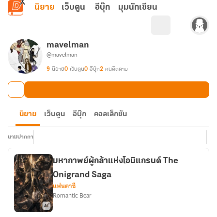
ข้ามไปยังเนื้อหาหลัก
นิยาย
เว็บตูน
อีบุ๊ก
มุมนักเขียน
mavelman
@mavelman
9
นิยาย
0
เว็บตูน
0
อีบุ๊ก
2
คนติดตาม
นิยาย
เว็บตูน
อีบุ๊ก
คอลเล็กชัน
นามปากกา
มหากาพย์ผู้กล้าแห่งโอนิแกรนด์ The
Onigrand Saga
แฟนตาซี
Romantic Bear