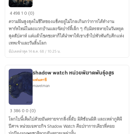
Sons
4
498
1
0 (0)
OF
ความฝันสูงสุดในชีวิตของแซ็คอยู่ไม่ไกลเกินกว่าการได้ทำงาน
Valhalla
พาร์ทไทม์ในละแวกบ้านและจัดปาร์ตี้เล็ก ๆ กับมิตรสหายในวันหยุด
สถาบัน
สุดสัปดาห์ แต่แล้วโชคชะตาก็ได้นำพาให้เขาเข้าไปพัวพันกับศึกแห่ง
นัก
เทพเจ้าและวันสิ้นโลก
สู้
อัปเดตล่าสุด 14 ส.ค. 68 / 10:25 น.
กู้
จักรวาล
shadow watch หน่วยพิฆาตพันธุ์อสูร
แฟนตาซี
mavelman
shadow
3
386
0
0 (0)
watch
โลกใบนี้เต็มไปด้วยอันตรายจากสิ่งลี้ลับ มิติซ้อนมิติ และเหล่าภูติผี
หน่วย
ปีศาจ หน่วยเฉพาะกิจ Shadow Watch คือปราการเดียวที่คอย
พิฆาต
ปกป้องมนุษยชาติจากอันตรายเหล่านั้น