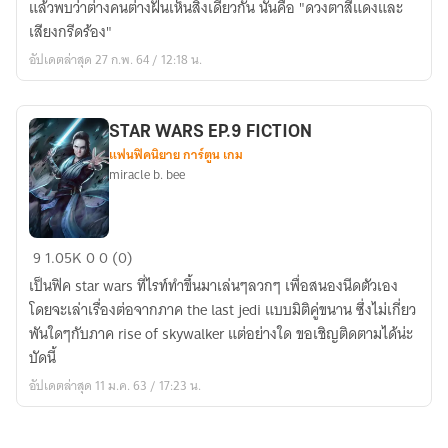
แล้วพบว่าต่างคนต่างฝันเห็นสิ่งเดียวกัน นั่นคือ "ดวงตาสีแดงและ
สยอง
เสียงกรีดร้อง"
อัปเดตล่าสุด 27 ก.พ. 64 / 12:18 น.
STAR WARS EP.9 FICTION
แฟนฟิคนิยาย การ์ตูน เกม
miracle b. bee
STAR
9
1.05K
0
0 (0)
WARS
เป็นฟิค star wars ที่ไรท์ทำขึ้นมาเล่นๆลวกๆ เพื่อสนองนีดตัวเอง
EP.9
โดยจะเล่าเรื่องต่อจากภาค the last jedi แบบมิติคู่ขนาน ซึ่งไม่เกี่ยว
FICTION
พันใดๆกับภาค rise of skywalker แต่อย่างใด ขอเชิญติดตามได้น่ะ
บัดนี้
อัปเดตล่าสุด 11 ม.ค. 63 / 17:23 น.