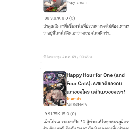
Piepy_cream
แค่
88
9.87K
8
0 (0)
มี
ถ้าคุณลืมตาตื่นขึ้นมาในที่ประหลาดคงไม่ต้องเดาห
สกิล
ว่าอยู่ที่ไหนให้คิดเอาว่าจะรอดไหมดีกว่า...
ระบบ
ร้าน
ค้า
อัปเดตล่าสุด 4 ก.ค. 69 / 00:46 น.
ใน
ต่าง
โลก
Happy Hour for One (and
รีวิว
ก็
Four Cats): รสชาติของคน
รอด
ตาย
เมาของใคร แต่!แมวของเรา!
รักดราม่า
แล้ว...
ASTR∅MATA
Happy
9
91.75K
15
0 (0)
Hour
เมื่อโปรแกรมเมอร์วัย 30 ผู้พ่ายแพ้ในทุกสมรภูมิค
for
รัก ต้องมารับมือกับ "เธอ" ผู้หญิงสองร่างที่น่ารักเ