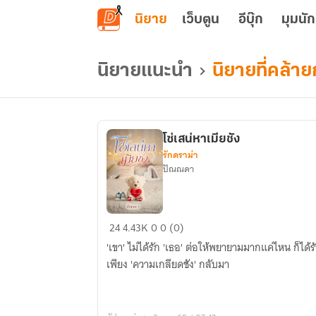
ข้ามไปยังเนื้อหาหลัก
นิยาย
เว็บตูน
อีบุ๊ก
มุมนัก
นิยายแนะนำ
นิยายที่คล้า
โซ่เสน่หาเมียชัง
รักดราม่า
ปัณณดา
โซ่
24
4.43K
0
0 (0)
เสน่หา
'เขา' ไม่ได้รัก 'เธอ' ต่อให้พยายามมากแค่ไหน ก็ได้ร
เมีย
เพียง 'ความเกลียดชัง' กลับมา
ชัง