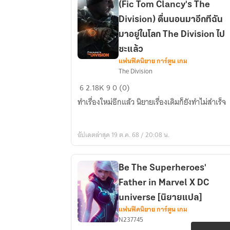
1995
(Fic Tom Clancy's The
Division) ตื่นนอนมาอีกทีฉัน
มาอยู่ในโลก The Division ไป
ซะแล้ว
แฟนฟิคนิยาย การ์ตูน เกม
(Fic
The Division
Tom
6
2.18K
9
0 (0)
Clancy's
ทำเรื่องใหม่อีกแล้ว นิยายเรื่องเดิมก็ยังทำไม่สำเร็จ
The
Division)
ตื่น
อัปเดตล่าสุด 19 ต.ค. 68 / 20:08 น.
นอน
มา
อีก
Be The Superheroes'
ที
Father in Marvel X DC
ฉัน
universe [นิยายแปล]
มา
แฟนฟิคนิยาย การ์ตูน เกม
อยู่
N237745
ใน
Be