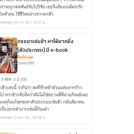
วว่าจะถูกสหพันธ์จับไปวิจัย เธอจึงต้องระมัดระวัง
ก
ิดตัวตน ใช้ชีวิตอย่างหวาดกลัว
O
ดตล่าสุด 28 ก.ค. 69 / 13:37 น.
ภรรยาเช่นข้า หาได้ยากยิ่ง
น
[ตัวประกอบ] มี e-book
จีนย้อนยุค
Lovely395
รมดา
รยา
3.48K
3
0 (0)
น
เข้าแห่งนี้ ว่ากันว่า สตรีทั่วหล้าล้วนแต่อยากก้าว
าไป ทว่าข้ากลับคิดว่ามันไม่ใช่สถานที่ที่น่าอภิรมย์เลย
วเหตุไฉนโชคชะตาตัวประกอบเช่นข้า กลับต้องพบ
เรื่องยากลำบากเช่นนี้กันเล่า
ก
ดตล่าสุด 13 ส.ค. 68 / 02:48 น.
ัวประกอบ]