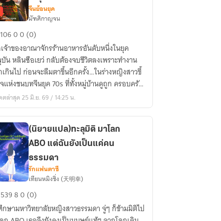
จีนย้อนยุค
มัฑศิกาญจน
อ
106
0
0 (0)
เจ้าของอาณาจักรร้านอาหารอันดับหนึ่งในยุค
น
จุบัน หลินซือเยว่ กลับต้องจบชีวิตลงเพราะทำงาน
าของ
ะลืมตาขึ้นอีกครั้ง…ในร่างหญิงสาวขี้
น
ยจแห่งชนบทจีนยุค 70s ที่ทั้งหมู่บ้านดูถูก ครอบครัว
ยเตี๋ยว
กจ
ดตล่าสุด 25 มิ.ย. 69 / 14:25 น.
่า
(นิยายแปล)ทะลุมิติ มาโลก
ำรวย
ABO แต่ฉันยังเป็นแค่คน
ุด
ธรรมดา
รักแฟนตาซี
เทียนหมิงซิ่ง (天明幸)
s
ยาย
539
8
0 (0)
ล)ทะลุ
ึกษามหาวิทยาลัยหญิงสาวธรรมดา จู่ๆ ก็ข้ามมิติไป
โลก ABO เธอจึงยังคงเป็นมนุษย์แท้ๆ จากโลกเดิม