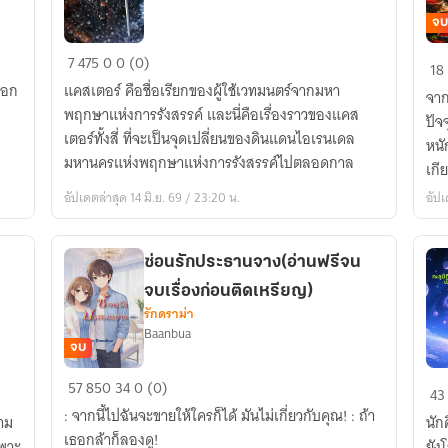
จบ
Ruin
เมื่
7
475
0
0 (0)
18
Caster
ฉัน
รอก
แคสเตอร์ คือชื่อเรียกของผู้ใช้เวทมนตร์จากมหา
จาก
มน
เป็
พฤกษาแห่งการรังสรรค์ และนี่คือเรื่องราวของแคส
ปัจ
ตรา
เจ้
เตอร์ทั้งสี่ ที่จะเป็นจุดเปลี่ยนของดินแดนไอเรนเดล
หนักเกินไป ก่อนจ
มหา
ร้า
มหานครแห่งพฤกษาแห่งการรังสรรค์ไปตลอดกาล
เกี
วิบัติ
ก๋ว
ยา
อัปเดตล่าสุด 14 มิ.ย. 69 / 23:20 น.
อัปเ
หม
ล่า
ที่
ซ่อนรักประธานจาง(อ่านฟรีจน
ร่
จบเรื่องก่อนติดเหรียญ)
ที่ส
รักดราม่า
ใน
Baanbua
ยุค
จบ
70
ซ่อน
(นิ
57
850
34
0 (0)
43
รัก
แป
: จากนี้ไปฉันจะขายให้ใครก็ได้ มันไม่เกี่ยวกับคุณ! : ถ้า
วาม
นักศ
ประธาน
มิติ
เธอกล้าก็ลองดู!
ฉพาะ
ยัง