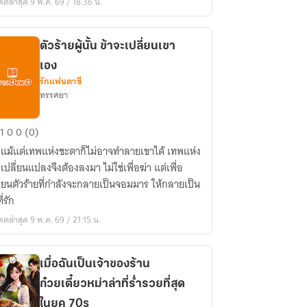
ดตล่าสุด 9 พ.ค. 69 / 18:36 น.
าน
ตัวร้ายผู้นั้น ข้าจะเปลี่ยนเขา
เอง
รักแฟนตาซี
ทรรศยา
1
0
0 (0)
ย
่อแม้แต่เทพแห่งชะตาก็ไม่อาจทำลายเขาได้ เทพแห่ง
เปลี่ยนแปลงจึงต้องลงมา ไม่ใช่เพื่อฆ่า แต่เพื่อ
ี่ยนตัวร้ายที่กำลังจะกลายเป็นจอมมาร ให้กลายเป็น
ี่รัก
ดตล่าสุด 9 พ.ค. 69 / 21:15 น.
ี่ยน
า
ง
เมื่อฉันเป็นเจ้าของร้าน
ก๋วยเตี๋ยวหม่าล่าที่ร่ำรวยที่สุด
ในยุค 70s