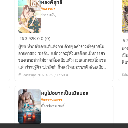
มี
หลงพิสุทธิ์
e-
รักดราม่า
bo
ปลอบขวัญ
หลง
ปร
26
3.92K
0
0 (0)
5
พิสุทธิ์
คร
ผู้ชายน่ากลัวเอาแต่แต่งกายด้วยชุดดำราวมัจจุราชใน
นาง
คู่
สายตาของ ‘อรอิน’ แต่กว่าจะรู้ตัวเธอก็ตกเป็นภรรยา
เป็
กับ
ของเขาอย่างไม่อาจเลี่ยงเสียแล้ว! เธอแสนจะเฉิ่มเชย
พี่
ท่
แต่กว่าจะรู้ตัว ‘ปรมัตถ์’ ก็หลงใหลภรรยาตัวน้อยเสีย
ไป
แล้ว
อัปเดตล่าสุด 20 ม.ค. 69 / 17:59 น.
อัปเ
ชั่ว
ชีว
แต่
หนูไม่อยากเป็นเมียบอส
ท่
รักหวานแหวว
กล
เกี้ยวจันทรกานต์
ปร
ให้
ข้า
หนู