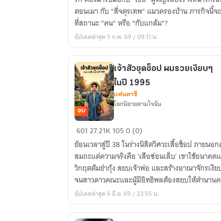
One
ตอนเมา กับ "สี่จตุรเทพ" แมวครองบ้าน ภารกิจนี้จ
(and
ที่สถานะ "คน" หรือ "กับแกล้ม"?
Four
อัปเดตล่าสุด 5 ก.พ. 69 / 09:11 น.
Cats):
รสชาติ
ของ
เจ้าสัวชุดช็อป ผมรวยเงียบๆ
คน
ในปี 1995
เมา
แฟนตาซี
ของ
โลกนิยายตามใจฉัน
ใคร
จบ
แต่!
เจ้า
601
27.21K
105
0 (0)
แมว
สัว
ย้อนเวลาสู่ปี 38 ในร่างนิสิตวิศวะเสื้อช็อป ภายนอกด
ของ
ชุด
สมถะแต่ความจริงคือ 'เสือซ่อนเล็บ' เขาใช้อนาคตแ
เรา!
ช็อป
วิกฤตต้มยำกุ้ง สยบเจ้าพ่อ และสร้างอาณาจักรเงีย
ผม
จนสาวดาวคณะและผู้มีอิทธิพลต้องสยบให้ตำนานคน
รวย
อัปเดตล่าสุด 6 มิ.ย. 69 / 23:55 น.
เงียบๆ
ในปี