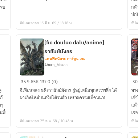
จาง(อ่าน
มา
ะจบ
กลั
ฟรี
โล
ปกป
จน
AB
อัปเดตล่าสุด 16 มิ.ย. 69 / 18:18 น.
อัปเ
จบ
แต่
เรื่อง
ฉัน
ก่อน
ยัง
[fic douluo dalu/anime]
ติด
เป็
ราชันย์มังกร
เหรียญ)
แค่
แฟนฟิคนิยาย การ์ตูน เกม
คน
Ahura_Mazda
ธร
[fic
ภร
35
9.65K
137
0 (0)
30
douluo
เช่
ู
ฉีเทียนหลง อดีตราชันย์มังกร ผู้อยู่เหนือทุกสรรพสิ่ง ได้
ทาง
dalu/anime]
ข้า
ก้
มาเกิดใหม่บนทวีปโต้วหลัว เพราะความเบื่อหน่าย
เข้
ราชันย์
หา
บๆ
แล้
มังกร
ได้
นี้!
เจอ
ยา
อัปเดตล่าสุด 25 ส.ค. 68 / 10:45 น.
อัปเ
ยิ่ง
[ต