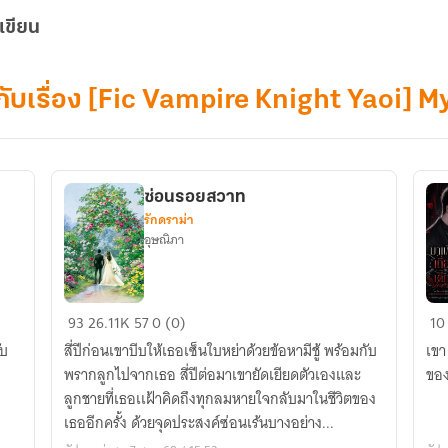
เขียน
ยกับเรื่อง [Fic Vampire Knight Yaoi]
ซ่อนรอยสวาท
รักดราม่า
อุษณิภา
ซ่อน
มา
93
26.11K
57
0 (0)
10
รอย
เถื
ับ
สี่ปีก่อนเขาบีบให้เธอเซ็นใบหย่าด้วยข้อหามีชู้ พร้อมกับ
เขา คือ มาเฟ
สวาท
กับ
พรากลูกไปจากเธอ สี่ปีต่อมาเขายัดเยียดตัวเองและ
ของ
เด็
ลูกชายที่เธอเเฝ้าคิดถึงทุกลมหายใจกลับมาในชีวิตของ
ใน
เธออีกครั้ง ด้วยจุดประสงค์ซ่อนเร้นบางอย่าง...
ปก