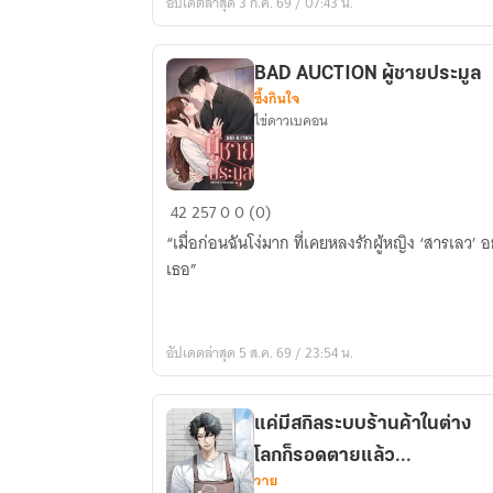
อัปเดตล่าสุด 3 ก.ค. 69 / 07:43 น.
BAD AUCTION ผู้ชายประมูล
ซึ้งกินใจ
ไข่ดาวเบคอน
BAD
42
257
0
0 (0)
AUCTION
“เมื่อก่อนฉันโง่มาก ที่เคยหลงรักผู้หญิง ‘สารเลว’ อ
ผู้ชาย
เธอ”
ประมูล
อัปเดตล่าสุด 5 ส.ค. 69 / 23:54 น.
แค่มีสกิลระบบร้านค้าในต่าง
โลกก็รอดตายแล้ว...
วาย