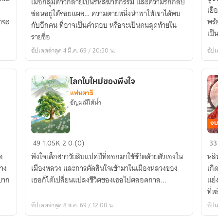
เมื่อกลุ่มดาวกลายเป็นรหัสฆาตกรรม และความรักกลับ
ถึง4กค68]
ยิน
เยื
ซ่อนอยู่ใต้รอยแผล… ความตายหนึ่งนำพาให้เขาได้พบ
สิง
ต้อ
ขาจะ
พร้
กับอีกคน ที่อาจเป็นคำตอบ หรือจะเป็นคนสุดท้ายใน
หา(กันยา)วาโย
สู่
เป็
รายชื่อ
|
บ้
สยอ
อัปเดตล่าสุด 4 มี.ค. 69 / 20:50 น.
อัปเ
Where
แส
the
[จบ
stars
โลกใบใหม่ของพึงใจ
hide
แฟนตาซี
secrets
อัญมณีใต้น้ำ
จบ
โลก
(
49
1.05K
2
0 (0)
33
ใบ
e-
ธอ
พึงใจเด็กสาววัยสิบแปดปีที่ออกมาใช้ชีวิตด้วยตัวเองใน
หลิ
ใหม่
bo
าง
เมืองหลวง และการตัดสินใจเข้ามาในเมืองหลวงของ
เกิ
ของ
)
อยาก
เธอก็ได้เปลี่ยนแปลงชีวิตของเธอไปตลอดกาล...
แย่
พึงใจ
นา
ที่
ร้า
อัปเดตล่าสุด 8 ส.ค. 69 / 12:00 น.
อัปเ
ตัว