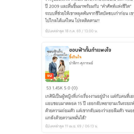
เกิด
ปี 2009 และตื่นขึ้นมาพร้อมกับ “คำศัพท์แห่งชีวิต”
ใหม่
ระบบที่ช่วยให้เขาหลุดพ้นจากชีวิตบัดซบเก่าก่อน เ
ในปี
ไปไกลได้แค่ไหน โปรดติดตาม!!
2009
อัปเดตล่าสุด 18 ก.ค. 69 / 13:00 น.
:
ระบบ
ขั้น
ขอบฟ้ากั้นกำแพงใจ
เทพ
ซึ้งกินใจ
ปาลิกา ศุภารมย์
จบ
ขอบ
53
1.45K
5
0 (0)
ฟ้า
เกศินีเป็นผู้หญิงที่เก่งเรื่องงานอยู่บ้าง แต่กับคนที่เ
กั้น
แอบชอบมาตลอด 15 ปี เธอกลับพยายามเว้นระยะห่
กำแพง
ด้วยความถ่อมตัว แต่เขากลับมองว่าเธอลืมตัว จน
ใจ
แกล้งด้วยความหมั่นไส้?
อัปเดตล่าสุด 11 เม.ย. 69 / 06:13 น.