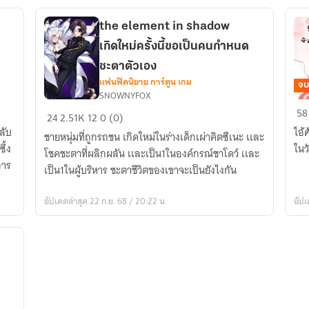
จริ
ขอ
the element in shadow
แย่
เกิดใหม่ครั้งนี้ขอเป็นคนกำหนด
ชิง
ชะตาตัวเอง
ท่
แฟนฟิคนิยาย การ์ตูน เกม
อา
จบ
SNOWNYFOX
the
กุ้ง
58
24
2.51K
12
0 (0)
element
ตัว
ลับ
ไอ้
ชายหนุ่มที่ถูกรถชน เกิดใหม่ในร่างเด็กเผ่าคิตซึเนะ เเละ
in
ให
ึ้ง
ในวั
โชคชะตาที่ผลิกผลัน เเละเป็น1ในองค์กรณ์ชาโดว์ เเละ
shadow
หัว
การ
เป็น1ในผู้บริหาร ชะตาชีวิตของเขาจะเป็นยังไงกัน
เกิด
ข้า
ใหม่
ห้อ
อัปเดตล่าสุด 22 ก.ย. 68 / 20:22 น.
อัปเ
ครั้ง
นี้
ขอ
เป็น
คน
กำหนด
ชะตา