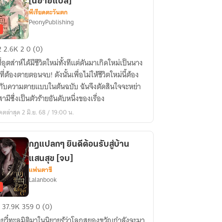
[นิยายแปล]
พีเรียดตะวันตก
PeonyPublishing
ว
ยาย
ัก
ล]
2
2.6K
2
0 (0)
ไม
ที่อุตส่าห์ได้มีชีวิตใหม่ทั้งทีแต่ดันมาเกิดใหม่เป็นนาง
า
ที่ต้องตายตอนจบ! ดังนั้นเพื่อไม่ให้ชีวิตใหม่นี้ต้อง
ับความตายแบบในต้นฉบับ ฉันจึงตัดสินใจจะหย่า
า
ามีซึ่งเป็นตัวร้ายอันดับหนึ่งของเรื่อง
ดตล่าสุด 2 มิ.ย. 68 / 19:00 น.
ยาย
กฎแปลกๆ ยินดีต้อนรับสู่บ้าน
ล]
แสนสุข [จบ]
แฟนตาซี
Lalanbook
37.9K
359
0 (0)
ลกๆ
ิงยวี๋ทะลุมิติมาในนิยายรู้ว่าโลกสยองขวัญกำลังจะมา