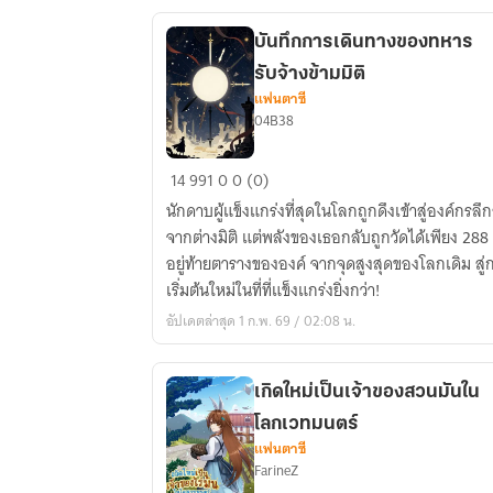
บันทึกการเดินทางของทหาร
รับจ้างข้ามมิติ
แฟนตาซี
04B38
บันทึก
14
991
0
0 (0)
การ
นักดาบผู้แข็งแกร่งที่สุดในโลกถูกดึงเข้าสู่องค์กรลึก
เดิน
จากต่างมิติ แต่พลังของเธอกลับถูกวัดได้เพียง 288 ซ
ทาง
อยู่ท้ายตารางขององค์ จากจุดสูงสุดของโลกเดิม สู่
ของ
เริ่มต้นใหม่ในที่ที่แข็งแกร่งยิ่งกว่า!
ทหาร
อัปเดตล่าสุด 1 ก.พ. 69 / 02:08 น.
รับจ้าง
ข้าม
มิติ
เกิดใหม่เป็นเจ้าของสวนมันใน
โลกเวทมนตร์
แฟนตาซี
FarineZ