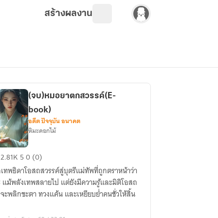
สร้างผลงาน
(จบ)หมอยาตกสวรรค์(E-
book)
อดีต ปัจจุบัน อนาคต
หิมะดอกไม้
บ)หมอ
2.81K
5
0 (0)
เทพธิดาโอสถสวรรค์สู่บุตรีแม่ทัพที่ถูกตราหน้าว่า
 แม้พลังเทพสลายไป แต่ยังมีความรู้และมิติโอสถ
รค์(E-
จะพลิกชะตา ทวงแค้น และเหยียบย่ำคนชั่วให้สิ้น
ok)