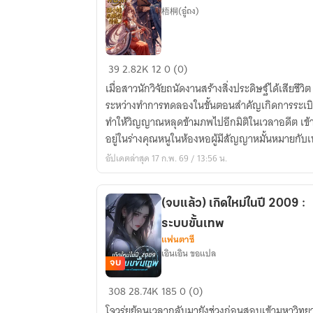
梧桐(อู๋ถง)
คุณ
39
2.82K
12
0 (0)
หนู
เมื่อสาวนักวิจัยถนัดงานสร้างสิ่งประดิษฐ์ได้เสียชีวิต
สี่
ระหว่างทำการทดลองในขั้นตอนสำคัญเกิดการระเบ
ช่าง
ทำให้วิญญาณหลุดข้ามภพไปอีกมิติในเวลาอดีต เข้
กล
อยู่ในร่างคุณหนูในห้องหอผู้มีสัญญาหมั้นหมายกับ
พบ
สงคราม
อัปเดตล่าสุด 17 ก.พ. 69 / 13:56 น.
รัก
(จบแล้ว) เกิดใหม่ในปี 2009 :
ระบบขั้นเทพ
แฟนตาซี
เอินเอิน ขอแปล
จบ
(จบ
308
28.74K
185
0 (0)
แล้ว)
โจวรุ่ยย้อนเวลากลับมายังช่วงก่อนสอบเข้ามหาวิทย