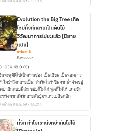
ดตล่าสุด 5 ส.ค. 69 / 22:01 น.
Evolution the Big Tree เกิด
ใหม่ทั้งทีกลายเป็นต้นไม้
วิวัฒนาการไปซะแล้ว [นิยาย
แปล]
แฟนตาซี
olution
Kawebook
e
8
103K
48
0 (0)
g
ื่นทะลุมิติไปเป็นท่านอ๋อง เป็นเซียน เป็นจอมมาร
ee
ไมข้าถึงกลายเป็น ‘ต้นวิลโลว์’ ยืนตากน้ำค้างอยู่
ด
งป่าลึกแบบนี้ล่ะ! ขยับก็ไม่ได้ พูดก็ไม่ได้ แถมยัง
ม่
งระวังพวกสัตว์กลายพันธุ์มาแทะเปลือกอีก
ที
าย
ดตล่าสุด 8 ส.ค. 69 / 13:20 น.
นต้น
ที่รัก ทำไมเราถึงหย่ากันไม่ได้
วัฒนาการ