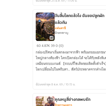
อัปเดตล่าสุด 25 ม.ค. 69 / 11:06 น.
แม่
เลี้ยง
ใน
วันสิ้นโลกแล้วไง ฉันขอปลูกผัก
ยุค
แล้วกัน
โบราณ
แฟนตาซี
อักษรสราญ
วัน
60
4.87K
39
0 (0)
สิ้น
กล่องปริศนาเริ่มตกลงมาจากฟ้า พร้อมรอยแยกขน
โลก
ใหญ่กลางท้องฟ้า ใครเปิดกล่องได้ จะได้รับพลังพิ
แล้ว
เหมือนระบบเกมส์ 【ระบบรีไซเคิลขยะติดตั้งสำเร็
ไง
โลกเปลี่ยนไปในพริบตา… สัตว์ประหลาดจากต่างโล
ฉัน
ทะลักออกมา
ขอ
ปลูก
อัปเดตล่าสุด 8 ส.ค. 69 / 10:15 น.
ผัก
แล้ว
คุณหนูสี่ช่างกลพบรัก
กัน
รีวิว
รักหวานแหวว