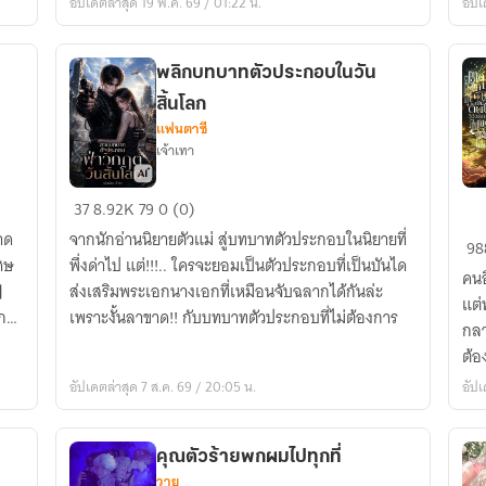
อัปเดตล่าสุด 19 พ.ค. 69 / 01:22 น.
อัปเ
[นิยาย
แปล]
พลิกบทบาทตัวประกอบในวัน
สิ้นโลก
แฟนตาซี
เจ้าเทา
พลิก
Ev
37
8.92K
79
0 (0)
บทบาท
th
าด
จากนักอ่านนิยายตัวแม่ สู่บทบาทตัวประกอบในนิยายที่
98
ตัวประกอบ
Bi
เศษ
พึ่งด่าไป แต่!!!.. ใครจะยอมเป็นตัวประกอบที่เป็นบันได
คนอ
ใน
Tr
จ】
ส่งเสริมพระเอกนางเอกที่เหมือนจับฉลากได้กันล่ะ
แต่ทำ
วัน
เกิ
ก
เพราะงั้นลาขาด!! กับบทบาทตัวประกอบที่ไม่ต้องการ
กลา
สิ้น
ให
ต้อ
โลก
ทั้ง
กล
อัปเดตล่าสุด 7 ส.ค. 69 / 20:05 น.
อัปเ
เป็
ไม้
คุณตัวร้ายพกผมไปทุกที่
วิ
วาย