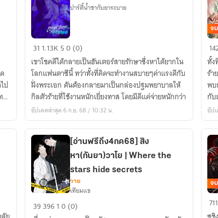
ไป
ปาร์ตี้น้ำชากับยาระบาย
ซะ
แล้
จบ
[นิ
คุณ
ที่ร
31
1.13K
5
0 (0)
แป
14
ตัว
ทำ
เขาโชคดีได้กลายเป็นฮันเตอร์สายรักษาซึ่งหาได้ยากใน
ทั้ง
ร้าย
เร
ิด
โลกแฟนตาซีนี้ ทว่าทั้งที่คิดจะทำงานสบายๆค่าแรงดีกับ
ร้าย
พก
ถึง
าไป
ฝั่งพระเอก ดันต้องกลายมาเป็นกล่องปฐมพยาบาลให้
พบก
ผม
หย่
เทพ
กิลตัวร้ายที่ใช้งานหนักเยี่ยงทาส โดยมีดีแค่จ่ายหนักกว่า
กับส
ไป
กัน
อัปเดตล่าสุด 6 ก.ย. 68 / 10:32 น.
อัปเ
ทุก
ไม่
ที่
ได้
[นิ
[อ่านฟรีถึง4กค68] สิง
แป
หา(กันยา)วาโย | Where the
stars hide secrets
วาย
จบ
เทียมแข
[อ่าน
กฎ
711
39
396
1
0 (0)
ฟรี
แป
าลัย
ซูช