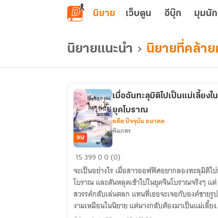
ข้ามไปยังเนื้อหาหลัก
นิยาย
เว็บตูน
อีบุ๊ก
มุมนัก
นิยายแนะนำ
นิยายที่คล้า
เมื่อฉันทะลุมิติไปเป็นแม่เลี้ยงใน
ยุคโบราณ
อดีต ปัจจุบัน อนาคต
พิมภสร
จบ
เมื่อ
15
399
0
0 (0)
ฉันทะ
จะเป็นอย่างไร เมื่อสาวออฟฟิศอยากลองทะลุมิติไป
ลุ
โบราณ และดันหลุดเข้าไปในยุคจีนโบราณจริงๆ แต่
มิติ
สวรรค์กลับเล่นตลก แทนที่เธอจะเจอกับองค์ชายรูป
ไป
งามเหมือนในนิยาย แต่นางกลับต้องมาเป็นแม่เลี้ยง
เป็น
จำเป็น