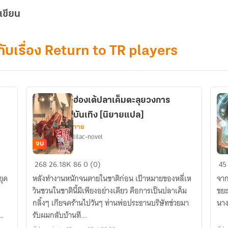
เขียน
ยกับเรื่อง Return to TR players
ฮ่องเต้ปลาเค็มตะลุยวงการ
บันเทิง [นิยายแปล]
วาย
lilac-novel
จบ
ฮ่องเต้
(จ
268
26.18K
86
0 (0)
45
ปลา
ยา
ยุค
หลังทำงานหนักจนตายในชาติก่อน เป้าหมายของหลี่เห
จาก
เค็ม
ตก
วินชวนในชาตินี้มีเพียงอย่างเดียว คือการเป็นปลาเค็ม
ขยะ
ตะลุย
สวร
กลิ้งๆ เกียจคร้านไปวันๆ ท่านพ่อประธานบริษัทช่วยมา
นาง
วงการ
bo
รับผมกลับบ้านที...
บันเทิง