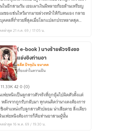
ดี
อนในอีกสามวัน เธอเผาเงินผีหลายร้อยล้านเหรียญ
นรับ
อมของเซ่นไหว้มากมายล่วงหน้าให้กับตนเอง กลาย
นบุคคลที่ร่ำรวยที่สุดเมื่อโลกแปลกประหลาดสุด
าน
งมาถึง
ดตล่าสุด 21 ก.ค. 69 / 17:05 น.
นสุข
]
( e-book ) นางร้ายตัวจริงขอ
แย่งชิงท่านอา
อดีต ปัจจุบัน อนาคต
เรื่องเล่าในความฝัน
11.33K
42
0 (0)
นเฟยหนิงเป็นลูกสาวตัวจริงที่ถูกอุ้มไปผิดตัวตั้งแต่
ok
ด หลังจากถูกรับกลับมา ทุกคนคิดว่านางคงต้องการ
งชิงตำแหน่งกับลูกสาวตัวปลอม น่าเสียดาย สิ่งเดียว
ง
หลินเฟยหนิงต้องการก็คือท่านอาสามผู้นั้น
ย
ดตล่าสุด 16 พ.ค. 69 / 19:30 น.