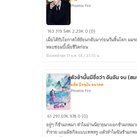
Phoenix Fire
โอกาส
163
319.54K
2.23K
0 (0)
ใหม่
เมื่อได้รับโอกาสให้ย้อนกลับมาก่อนวันสิ้นโลก ผมจะต้
ใน
หลบซอมบี้เมื่อชีวิตก่อน
วัน
อัปเดตล่าสุด 31 ธ.ค. 68 / 23:55 น.
สิ้น
โลก
(SS2
ตัวข้านั้นม
เริ่ม
อดีต ปัจจุบัน อนาคต
ตอน
Phoenix Fire
ที่
91)
ตัว
61
297.07K
978
0 (0)
ข้า
อยู่ๆ ก็ข้ามภพมา ทำไมอ่านนิยายนางเอกข้ามภพมาเข
นั้น
ร่ำรวย แถมมีสกิลแบบเทพทรู แล้วทำไมฉันข้ามภพมาเข้าร่างคุณหนูตกยากเช่นนี้ แม่ก็
มีชื่อ