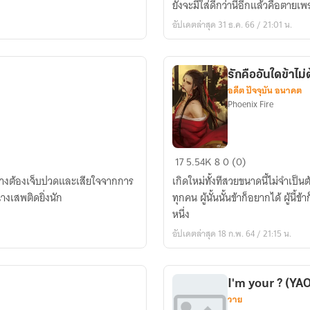
ยังจะมีใส่ดีกว่านี้อีกแล้วคือตายเพ
อัปเดตล่าสุด 31 ธ.ค. 66 / 21:01 น.
รักคืออันใดข้าไม
อดีต ปัจจุบัน อนาคต
Phoenix Fire
รัก
17
5.54K
8
0 (0)
คือ
รู้ นางต้องเจ็บปวดและเสียใจจากการ
เกิดใหม่ทั้งทีสวยขนาดนี้ไม่จำเป็
อัน
างเสพติดยิ่งนัก
ทุกคน ผู้นั้นนั้นข้าก็อยากได้ ผู้นี้ข้าก็จะเอา เหอะแต่ถึงเวลานี่สิ จะได้ไหมนั่นก็อีกเรื่อง
ใด
หนึ่ง
ข้า
อัปเดตล่าสุด 18 ก.พ. 64 / 21:15 น.
ไม่
ต้องการ
I'm your ? (
วาย