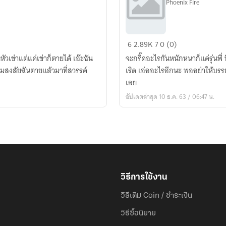
Phoenix Fire
I'm
6
2.89K
7
0 (0)
your
ัวเข่าแต่แค่เข่าก็ตายได้ เอ๊ะฉัน
จะกรี๊ดอะไรกันหนักหนาก็แค่รุ่นพี่
?
ยงามสงสัยฉันตายแล้วมาที่สวรรค์
เริด เอ่ออะไรอีกนะ พออย่าให้บรรย
(YAOI)
เลย
อัปเดตล่าสุด 10 ธ.ค. 63 / 06:47 น.
วิธีการใช้งาน
วิธีเติม Coin / ชำระเงิน
วิธีซื้อนิยาย