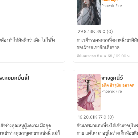
Phoenix Fire
เฉิน
29
8.13K
39
0 (0)
หนิงฮ
องทำให้มันดีกว่าเดิม ไม่ใช่วิ่ง
การเฝ้ารอคนคนหนึ่งมาหนึ่งชาติม
วา
ขอเฝ้ารอเขาอีกเด็ดขาด
อัปเดตล่าสุด 8 ต.ค. 68 / 09:00 น.
ีชื่อว่า อันอัน จบ (สนพ.หอมหมื่นลี้)
จางซูหนี่ว์
อดีต ปัจจุบัน อนาคต
Phoenix Fire
จาง
16
20.61K
77
0 (0)
ซู
้าร่างคุณหนูผู้งดงาม มีสกุล
ข้ามภพมาแทนที่จะได้เข้ามาอยู่ในร
หนี่
กาย แต่ไหงมาอยู่ในร่างเด็กน้อยสิ
ว์