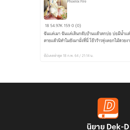
Phoenix Fire
หวัง
18
54.97K
159
0 (0)
ฟาง
ฉันแค่เมา ฉันแค่เดินกลับบ้านแล้วตกบ่อ บ่อมีน้ำแต่ห
ซิน
ตายแล้วนิทำไมยังมานั่งที่นี่ โอ๊วว้าวทุ่งดอกไม้สว
อัปเดตล่าสุด 18 ก.พ. 64 / 21:14 น.
นิยาย Dek-D