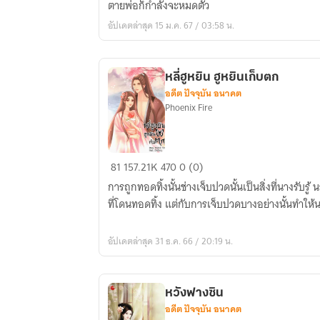
ตายพ่อก็กำลังจะหมดตัว
ว่า
อัปเดตล่าสุด 15 ม.ค. 67 / 03:58 น.
อัน
อัน
จบ
หลี่ฮูหยิน ฮูหยินเก็บตก
(สนพ.หอม
อดีต ปัจจุบัน อนาคต
หมื่น
Phoenix Fire
ลี้)
หลี่
81
157.21K
470
0 (0)
ฮู
การถูกทอดทิ้งนั้นช่างเจ็บปวดนั้นเป็นสิ่งที่นางรับ
หยิน
ที่โดนทอดทิ้ง แต่กับการเจ็บปวดบางอย่างนั้นทำให้น
ฮู
หยิน
อัปเดตล่าสุด 31 ธ.ค. 66 / 20:19 น.
เก็บตก
หวังฟางซิน
อดีต ปัจจุบัน อนาคต