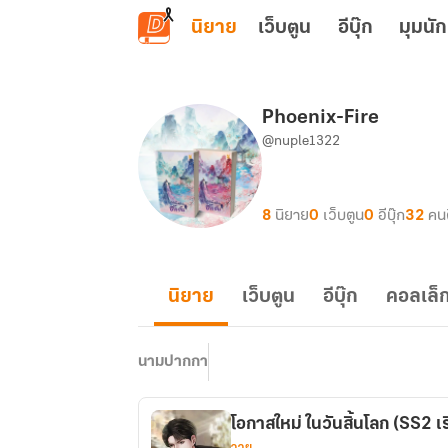
ข้ามไปยังเนื้อหาหลัก
นิยาย
เว็บตูน
อีบุ๊ก
มุมนัก
Phoenix-Fire
@nuple1322
8
นิยาย
0
เว็บตูน
0
อีบุ๊ก
32
คน
นิยาย
เว็บตูน
อีบุ๊ก
คอลเล็ก
นามปากกา
โอกาสใหม่ ในวันสิ้นโลก (SS2 เร
วาย