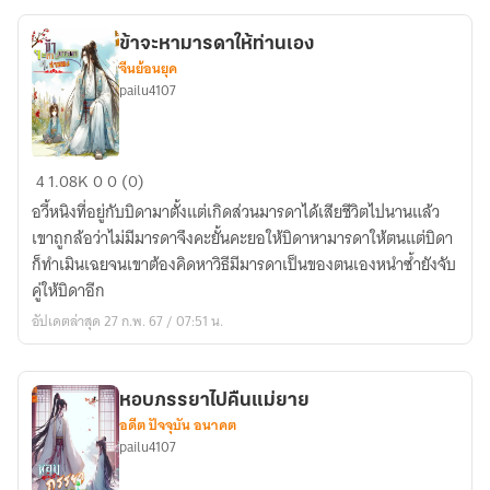
หมั้น
ข้าจะหามารดาให้ท่านเอง
จีนย้อนยุค
pailu4107
ข้า
4
1.08K
0
0 (0)
จะ
อวี้หนิงที่อยู่กับบิดามาตั้งแต่เกิดส่วนมารดาได้เสียชีวิตไปนานแล้ว
หา
เขาถูกล้อว่าไม่มีมารดาจึงคะยั้นคะยอให้บิดาหามารดาให้ตนแต่บิดา
มารดา
ก็ทำเมินเฉยจนเขาต้องคิดหาวิธีมีมารดาเป็นของตนเองหนำซ้ำยังจับ
ให้
คู่ให้บิดาอีก
ท่าน
อัปเดตล่าสุด 27 ก.พ. 67 / 07:51 น.
เอง
หอบภรรยาไปคืนแม่ยาย
อดีต ปัจจุบัน อนาคต
pailu4107