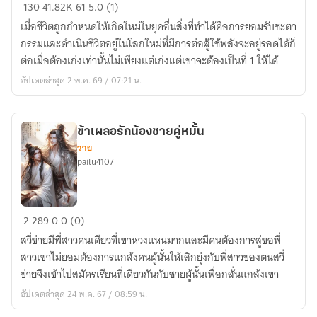
ราชา
130
41.82K
61
5.0 (1)
อสูร
เมื่อชีวิตถูกกำหนดให้เกิดใหม่ในยุคอื่นสิ่งที่ทำได้คือการยอมรับชะตา
มังกร
กรรมและดำเนินชีวิตอยู่ในโลกใหม่ที่มีการต่อสู้ใช้พลังจะอยู่รอดได้ก็
ตื่น
ต่อเมื่อต้องเก่งเท่านั้นไม่เพียงแต่เก่งแต่เขาจะต้องเป็นที่ 1 ให้ได้
อัปเดตล่าสุด 2 พ.ค. 69 / 07:21 น.
ข้าเผลอรักน้องชายคู่หมั้น
วาย
pailu4107
ข้า
2
289
0
0 (0)
เผลอ
สวี่ข่ายมีพี่สาวคนเดียวที่เขาหวงแหนมากและมีคนต้องการสู่ขอพี่
รัก
สาวเขาไม่ยอมต้องการแกล้งคนผู้นั้นให้เลิกยุ่งกับพี่สาวของตนสวี่
น้อง
ข่ายจึงเข้าไปสมัครเรียนที่เดียวกันกับชายผู้นั้นเพื่อกลั่นแกล้งเขา
ชาย
อัปเดตล่าสุด 24 พ.ค. 67 / 08:59 น.
คู่