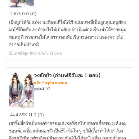
หอบ
2
673
0
0 (0)
ภรรยา
เมื่อถูกให้จับแต่งงานกับคนที่ไม่ได้รักแถมนางที่เป็นลูกคุณหนูต้อง
ไป
มาใช้ชีวิตกับเขาทำอะไรไม่เป็นสักอย่างมีแต่ก่อเรื่่องทำให้ชายหนุ่ม
คืน
ทนพฤติกรรมนางไม่ไหวพานางกลับเรือนของนางตลอดเพราะไม่
แม่ยาย
อยากเห็นบ้านพัง
อัปเดตล่าสุด 19 ก.พ. 67 / 12:05 น.
จงรักข้า (อ่านฟรีวันละ 1 ตอน)
อดีต ปัจจุบัน อนาคต
pailu4107
จงรัก
44
4.85K
11
0 (0)
ข้า
เขาขึ้นชื่อว่าเป็นองค์ชายจอมเสเพลที่สุดในบรรดาเชื้อพระวงศ์และ
(อ่าน
ชอบท่องเที่ยวเล่นนอกวังเป็นชีวิตจิตใจ จู่ ๆก็มีเรื่องทำให้เขาต้อง
ฟรี
ดึงสตรีเข้ามาพัวพันอยู่ข้างกาย ทำยังไงได้ละในเมื่อนางถูกกำหนด