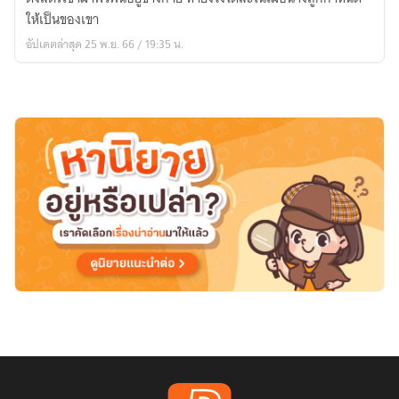
วัน
ให้เป็นของเขา
ละ
อัปเดตล่าสุด 25 พ.ย. 66 / 19:35 น.
1
ตอน)