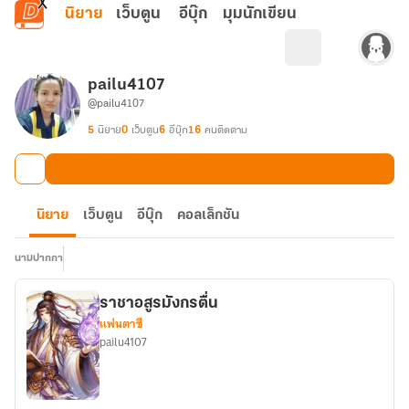
ข้ามไปยังเนื้อหาหลัก
นิยาย
เว็บตูน
อีบุ๊ก
มุมนักเขียน
pailu4107
@pailu4107
5
นิยาย
0
เว็บตูน
6
อีบุ๊ก
16
คนติดตาม
นิยาย
เว็บตูน
อีบุ๊ก
คอลเล็กชัน
นามปากกา
ราชาอสูรมังกรตื่น
แฟนตาซี
pailu4107