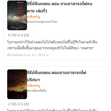
เป็น
ซีรี่ย์คืนหลอน ตอน ชานชาลารถไฟคน
ป๊ะป๋า
ตาย เล่มที่1
แสน
ระทึกขวัญ
ดี
คาบมาจากสุสานเอาไหม
มือ
ใหม่(มี
ซี
0
170
0
0 (0)
ดุ้น)
รี่
โบราณกล่าวไว้อย่าเผลอไผไปหลับนอนในที่ไม่รู้จักในยามค่ำคืน
ย์
เพราะเมื่อตื่นขึ้นมาคุณอาจจะหลุดเข้าไปในมิติของ "คนตาย!"
คืน
อัปเดตล่าสุด 6 ธ.ค. 67 / 18:02 น.
หลอน
ตอน
ชาน
ซีรีย์คืนหลอน:ตอนชานชาลารถไฟ
ชาลา
ปริศนา
รถไฟ
ระทึกขวัญ
คน
หมาน้อยเพ้อฝัน
ตาย
เล่ม
ซี
2
165
0
0 (0)
ที่1
รีย์