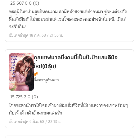
ทะลุ
25
607
0
0 (0)
มิติ
ทะลุมิติมาเป็นฮูหยินคนงาม สามีหน้าสวยแต่ปากหมา ขู่จะแต่จะตัด
ทั้ง
ลิ้นตัดมือถ้าไม่ยอมหย่าแต่..ขอโทษนะคะ คนอย่างฉันไม่หนี...มีแต่
ที
จะจับกิน!
ฮู
อัปเดตล่าสุด 18 ก.ค. 68 / 21:56 น.
หยิน
คน
นี้
คุณเชฟมาดนิ่งคนนี้เป็นป๊ะป๋าแสนดีมือ
จะ
ใหม่(มีดุ้น)
จับ
ยูริ
ท่าน
จิ้งจอกหูค้างคาว
พี่
ทำ
คุณ
15
725
2
0 (0)
เมีย
เชฟ
โชคชะตานำพาให้เธอเข้ามาเติมเต็มชีวิตที่เงียบเหงาของเขาพร้อมๆ
มาด
กับเจ้าต้าวตัวอ้วนกลมแสนรัก
นิ่ง
อัปเดตล่าสุด 6 มิ.ย. 68 / 22:13 น.
คน
นี้