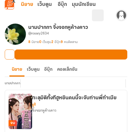
ข้ามไปยังเนื้อหาหลัก
นิยาย
เว็บตูน
อีบุ๊ก
มุมนักเขียน
นามปากกา จิ้งจอกหูค้างคาว
@rosary2634
8
นิยาย
0
เว็บตูน
2
อีบุ๊ก
9
คนติดตาม
นิยาย
เว็บตูน
อีบุ๊ก
คอลเล็กชัน
นามปากกา
ทะลุมิติทั้งทีฮูหยินคนนี้จะจับท่านพี่ทำเมีย
ยูริ
จิ้งจอกหูค้างคาว
จบ