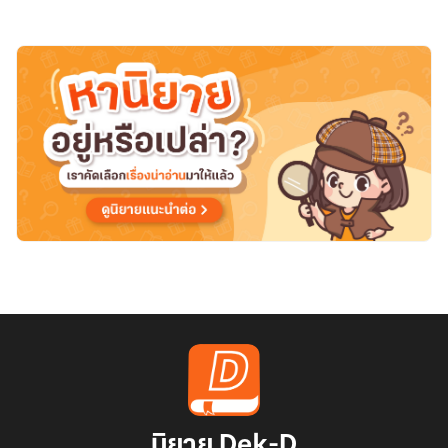
นิยาย Dek-D