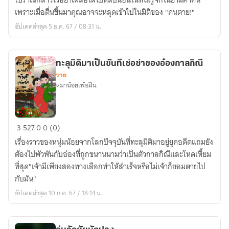
โบราณกล่าวไว้อย่าเผลอไผไปหลับนอนในที่ไม่รู้จักในยามค่ำคืน
คืน
เพราะเมื่อตื่นขึ้นมาคุณอาจจะหลุดเข้าไปในมิติของ "คนตาย!"
หลอน:ตอน
อัปเดตล่าสุด 5 ธ.ค. 67 / 08:31 น.
ชาน
ชาลา
รถไฟ
ทะลุมิติมาเป็นขันทีเซ่อซ่าของอ๋องกาลกิณี
ปริศนา
วาย
หมาน้อยเพ้อฝัน
ทะลุ
3
527
0
0 (0)
มิติ
เรื่องราวของหนุ่มน้อยจากโลกปัจจุบันที่ทะลุมิติมาอยู่ยุคอดีตแถมยัง
มา
ต้องไปพัวพันกับอ๋องที่ถูกขนานนามว่าเป็นตัวกาลกิณีและโหดเหี้ยม
เป็น
ที่สุด"เจ้ามีเพียงสองทางเลือกทำให้สำเร็จหรือไม่เจ้าก็ยอมตายไป
ขันที
กับมัน"
เซ่อ
อัปเดตล่าสุด 10 ก.ค. 67 / 18:14 น.
ซ่า
ของ
อ๋อง