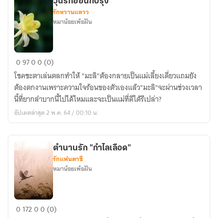
วุ่นรักยัยนักปรุง
กาลกิณี
รักหวานแหวว
หมาน้อยเพ้อฝัน
วุ่น
0
97
0
0 (0)
รัก
โชคชะตาเล่นตลกทำให้ "มะลิ"ต้องกลายเป็นแม่เลี้ยงเดี่ยวแถมยัง
ยัย
ต้องตกงานเพราะความใจร้อนของตัวเองแล้ว"มะลิ"จะผ่านช่วงเวลา
นัก
นี้ที่ยากลำบากนี้ไปได้ไหมและจะเป็นแม่ที่ดีได้รึเปล่า?
ปรุง
อัปเดตล่าสุด 2 พ.ค. 64 / 00:10 น.
ตำนานรัก "กำไลเลือด"
รักแฟนตาซี
หมาน้อยเพ้อฝัน
ตำนาน
0
172
0
0 (0)
รัก