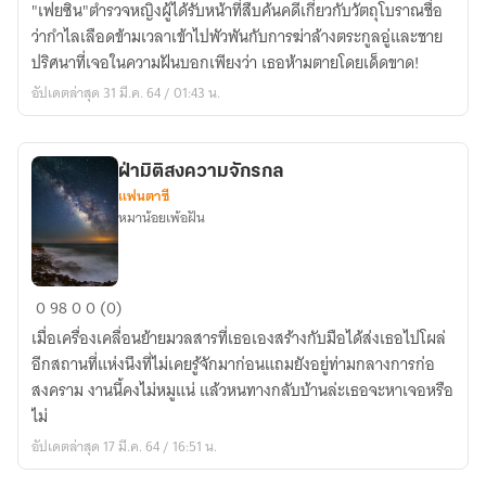
"เฟยซิน"ตำรวจหญิงผู้ได้รับหน้าที่สืบค้นคดีเกี่ยวกับวัตถุโบราณชื่อ
"กำไล
ว่ากำไลเลือดข้ามเวลาเข้าไปพัวพันกับการฆ่าล้างตระกูลอู่และชาย
เลือด"
ปริศนาที่เจอในความฝันบอกเพียงว่า เธอห้ามตายโดยเด็ดขาด!
อัปเดตล่าสุด 31 มี.ค. 64 / 01:43 น.
ฝ่ามิติสงความจักรกล
แฟนตาซี
หมาน้อยเพ้อฝัน
ฝ่า
0
98
0
0 (0)
มิติ
เมื่อเครื่องเคลื่อนย้ายมวลสารที่เธอเองสร้างกับมือได้ส่งเธอไปโผล่
สง
อีกสถานที่แห่งนึงที่ไม่เคยรู้จักมาก่อนแถมยังอยู่ท่ามกลางการก่อ
ความ
สงคราม งานนี้คงไม่หมูแน่ แล้วหนทางกลับบ้านล่ะเธอจะหาเจอหรือ
จักร
ไม่
กล
อัปเดตล่าสุด 17 มี.ค. 64 / 16:51 น.