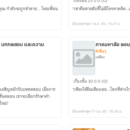
เรื่องสั้น
23
0
0 (0)
ทหาร
ของคุณ กำลังจะถูกทำลาย... โดยเพื่อน
“เขาคือสายลับที่ไม่มีใครคาดคิด…เพ
เสี่ยว
เฟี๋ยว
อัปเดตล่าสุด 1 ต.ค. 68 / 16:21 น.
รัก
หม่ บททดสอบ และความ
ภาคมหาลัย ตอนที
รักอื่นๆ
เหลือง
ภาค
เรื่องสั้น
30
0
0 (0)
มหา
ังเผชิญหน้ากับบททดสอบ เมื่อการ
“เพียงได้ยินเสียงเธอ...โลกที่ห่างไ
ลัย
สั่นคลอน เขาจะเลือกรักษาคำ
ตอน
ใหม่?
ที่1:700
อัปเดตล่าสุด 17 ก.ย. 68 / 10:26 น.
กิโลเมตร
ที่
อยาก