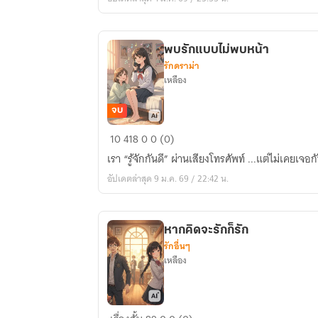
ทรง
เนี่ย
นะ!?
พบรักแบบไม่พบหน้า
รักดราม่า
เหลือง
จบ
พบ
10
418
0
0 (0)
รัก
เรา “รู้จักกันดี” ผ่านเสียงโทรศัพท์ ...แต่ไม่เคยเจอก
แบบ
อัปเดตล่าสุด 9 ม.ค. 69 / 22:42 น.
ไม่
พบ
หน้า
หากคิดจะรักก็รัก
รักอื่นๆ
เหลือง
หาก