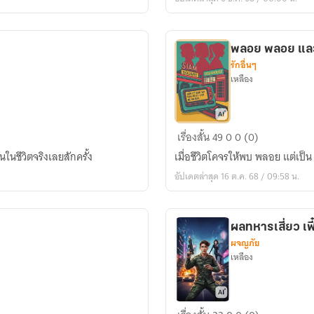
พลอย พลอย แล
รักอื่นๆ
เหลือง
พลอย
เรื่องสั้น
49
0
0 (0)
พลอย
ันในชีวิตจริงเลยสักครั้ง
เมื่อชีวิตโคจรให้พบ พลอย แต่เป
และ
อัปเดตล่าสุด 16 ต.ค. 68 / 09:58 น.
พลอย
ผลทหารเสี่ยว เฟี
ผจญภัย
เหลือง
ผล