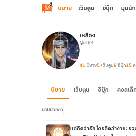
ข้ามไปยังเนื้อหาหลัก
นิยาย
เว็บตูน
อีบุ๊ก
มุมนัก
เหลือง
@sitt01
41
นิยาย
5
เว็บตูน
6
อีบุ๊ก
15
ค
นิยาย
เว็บตูน
อีบุ๊ก
คอลเล็ก
นามปากกา
แค่คิดว่ารัก ใครคิดว่าง่าย: รวม