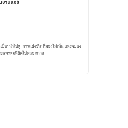
นงานแชร์
เห็น และจบลง
พูด... ที่เปลี่ยนพรหมลิขิตไปตลอดกาล