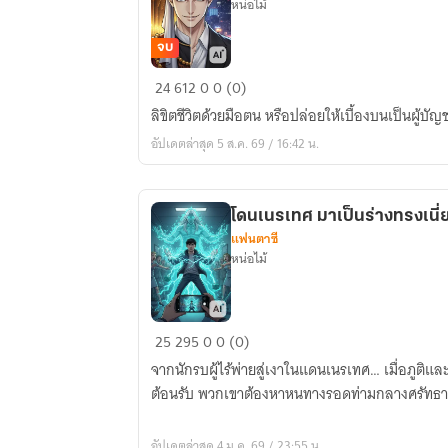
หน่อไม้
จบ
ภารกิจ
24
612
0
0 (0)
ข้าม
ลิขิตชีวิตด้วยมือตน หรือปล่อยให้เบื้องบนเป็นผู้บัญ
ภพ:ภาค
อัปเดตล่าสุด 5 ส.ค. 69 / 16:42 น.
ป่วน
สวรรค์
โดนเนรเทศ มาเป็นร่างทรงเนี่
แฟนตาซี
หน่อไม้
โดน
25
295
0
0 (0)
เนรเทศ
จากนักรบผู้ไร้พ่ายสู่เงาในแดนเนรเทศ… เมื่อภูติแล
มา
ต้อนรับ พวกเขาต้องหาหนทางรอดท่ามกลางศรัทธาแ
เป็น
ร่าง
อัปเดตล่าสุด 4 ม.ค. 69 / 23:55 น.