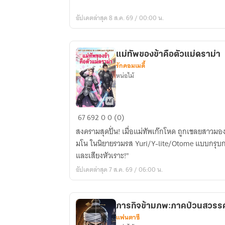
Love
วิชา
Playlist
อัปเดตล่าสุด 8 ส.ค. 69 / 00:00 น.
ต่าง
(จบ
โลก
ใน
ตอน)
แม่ทัพของข้าคือตัวแม่ดราม่า
รักคอมเมดี้
หน่อไม้
แม่ทัพ
67
692
0
0 (0)
ของ
สงครามสุดปั่น! เมื่อแม่ทัพเก๊กโหด ถูกเชลยสาวมอง
ข้า
มโน ในนิยายรวมรส Yuri/Y-lite/Otome แบบกรุบกริบ
คือ
และเสียงหัวเราะ!"
ตัว
อัปเดตล่าสุด 7 ส.ค. 69 / 06:00 น.
แม่
ดราม่า
ภารกิจข้ามภพ:ภาคป่วนสวรรค
แฟนตาซี