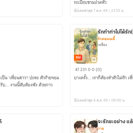
ระเบียบชวนปวดหัว
ที่
อัปเดตล่าสุด 7 ส.ค. 69 / 23:55 น.
1:
เผชิญ
โลก
รักทำท่าไม่ได้ร
ดิจิทัล
รักคอมเมดี้
เหลือง
จบ
รัก
47
231
0
0 (0)
ทำท่า
เป็น 'เพื่อนสาว'! ปะทะ ตัวร้ายจอม
บางครั้ง... เราก็ต้องทำตัวไม่รัก เ
ไม่
... งานนี้ตับต้องพัง ด้วยกาว
ได้
รัก(ตอน
อัปเดตล่าสุด 6 ส.ค. 69 / 09:00 น.
ยาว)
์
จะรักซะอย่าง แล
วาย