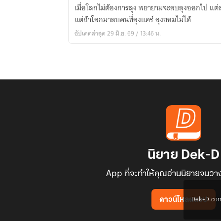
ที่
เมื่อโลกไม่ต้องการลุง พยายามจะลบลุงออกไป แต่ล
ถูก
แต่ถ้าโลกมาลบคนที่ลุงแคร์ ลุงยอมไม่ได้
โลก
อัปเดตล่าสุด 29 มิ.ย. 69 / 13:46 น.
ลืม
นิยาย Dek-D
App ที่จะทำให้คุณอ่านนิยายจนวาง
Dek-D.com ใช
ดาวน์โหลดแอป