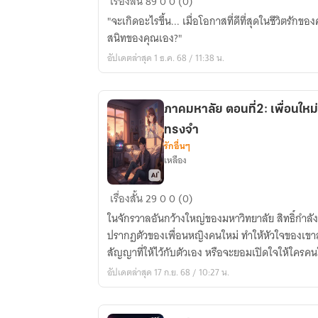
เรื่องสั้น
89
0
0 (0)
คิด
"จะเกิดอะไรขึ้น... เมื่อโอกาสที่ดีที่สุดในชีวิตรัก
จะ
สนิทของคุณเอง?"
รัก
อัปเดตล่าสุด 1 ธ.ค. 68 / 11:38 น.
ก็
รัก
ภาคมหาลัย ตอนที่2: เพื่อนใ
ทรงจำ
รักอื่นๆ
เหลือง
ภาค
เรื่องสั้น
29
0
0 (0)
มหา
ในจักรวาลอันกว้างใหญ่ของมหาวิทยาลัย สิทธิ์กำล
ลัย
ปรากฏตัวของเพื่อนหญิงคนใหม่ ทำให้หัวใจของเขา
ตอน
สัญญาที่ให้ไว้กับตัวเอง หรือจะยอมเปิดใจให้ใครคน
ที่2:
อัปเดตล่าสุด 17 ก.ย. 68 / 10:27 น.
เพื่อน
ใหม่
บท