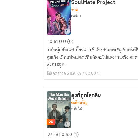
SoulMate Project
ทดสอบ
วาย
และ
เหลือง
ความ
ทรง
จำ
SoulMate
10
61
0
0 (0)
Project
เกย์หนุ่มกับเลสเบี้ยนสาวรับจ้างสวมบท "คู่รักแห่งปี
คุมเชิง เมื่อสปอนเซอร์อินจัดจะให้แต่งงานจริง ละ
พุ่งกระฉูด!
อัปเดตล่าสุด 5 ส.ค. 69 / 00:00 น.
ลุงที่ถูกโลกลืม
ระทึกขวัญ
หน่อไม้
จบ
ลุง
27
384
0
5.0 (1)