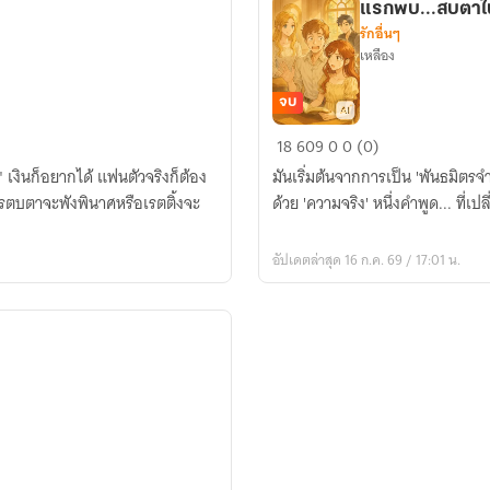
แรกพบ...สบตาใ
ข้าม
รักอื่นๆ
ไป
เหลือง
จบ
แรก
18
609
0
0 (0)
พบ...สบตา
" เงินก็อยากได้ แฟนตัวจริงก็ต้อง
มันเริ่มต้นจากการเป็น 'พันธมิตรจำเป็น' นำไปสู่ 'การแข่งขัน' ที่มองไม่
ใน
ครตบตาจะพังพินาศหรือเรตติ้งจะ
ด้วย 'ความจริง' หนึ่งคำ
งาน
แชร์
อัปเดตล่าสุด 16 ก.ค. 69 / 17:01 น.