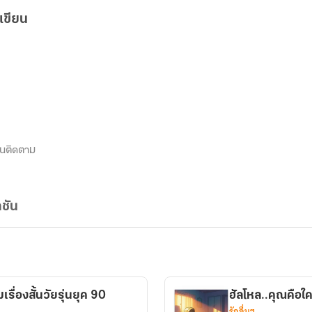
เขียน
นติดตาม
ชัน
เรื่องสั้นวัยรุ่นยุค 90
ฮัลโหล..คุณคือใ
รักอื่นๆ