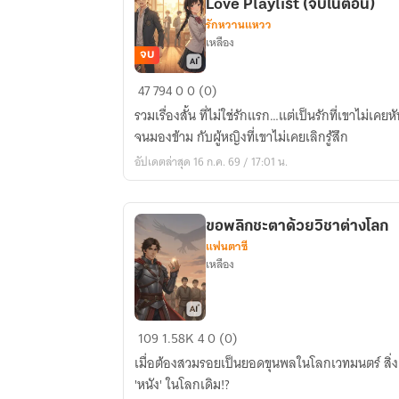
Love Playlist (จบในตอน)
รักหวานแหวว
เหลือง
จบ
แค่
47
794
0
0 (0)
คิด
รวมเรื่องสั้น ที่ไม่ใช่รักแรก…แต่เป็นรักที่เขาไม่เคย
ว่า
จนมองข้าม กับผู้หญิงที่เขาไม่เคยเลิกรู้สึก
รัก
อัปเดตล่าสุด 16 ก.ค. 69 / 17:01 น.
ใคร
คิด
ว่า
ขอพลิกชะตาด้วยวิชาต่างโลก
ง่าย:
แฟนตาซี
รวม
เหลือง
เรื่อง
สั้น
วัย
ขอ
109
1.58K
4
0 (0)
รุ่น
พลิก
ยุค
เมื่อต้องสวมรอยเป็นยอดขุนพลในโลกเวทมนตร์ สิ่งเด
ชะตา
90
'หนัง' ในโลกเดิม!?
ด้วย