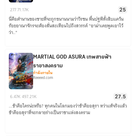
วีรชน
277
71.17K
25
คน
นี่คือตำนานของชายที่จะถูกขนานนามว่าวีรชน พื้นปฐพีทั้งสิบแคว้น
แปลง
ร้อยอาณาจักรจะต้องสั่นสะเทือนไปถึงสวรรค์ "อาม่าเคยพูดเอาไว้
ร่าง
ว่า.."
MARTIAL GOD ASURA เทพสายฟ้า
ราชาสงคราม
กำลังภายใน
Reeeed.com
MARTIAL
6.47K
497.21K
27.5
GOD
...ข้าคือใครน่ะหรือ? ทุกคนในโลกมองว่าข้าคืออสุรา ทว่าแท้จริงแล้ว
ASURA
ข้าคืออสุราที่จะกลายร่างเป็นราชาแห่งสงคราม
เทพ
สายฟ้า
ราชา