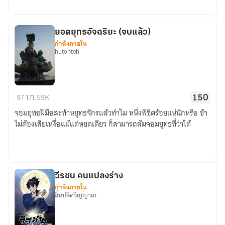
ยอดยุทธอัจฉริยะ (จบแล้ว)
กำลังภายใน
hutohteh
ยอด
97
171.59K
150
ยุทธ
จอมยุทธฝีมือสะท้านยุทธจักรแล้วทำไม หนึ่งพิชิตร้อยแน่นักหรือ ข้า
อัจฉริยะ
ไม่ต้องเสียเหงื่อแม้แต่หยดเดียว ก็สามารถล้มจอมยุทธที่ว่าได้
(จบ
แล้ว)
วีรชน คนแปลงร่าง
กำลังภายใน
ลิ้นปลิดวิญญาณ