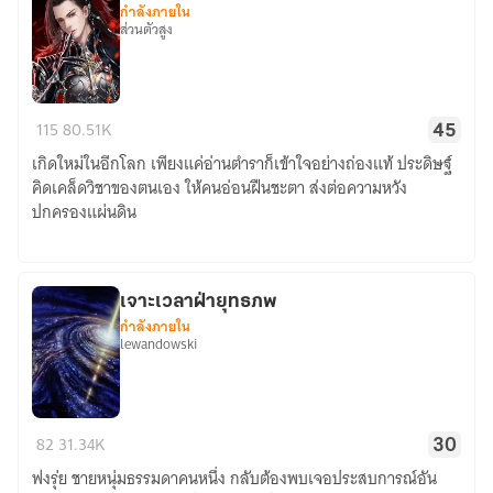
กำลังภายใน
ได้
ส่วนตัวสูง
รึไง!
บุรุษ
115
80.51K
45
มาร
เกิดใหม่ในอีกโลก เพียงแค่อ่านตำราก็เข้าใจอย่างถ่องแท้ ประดิษฐ์
ทมิฬ
คิดเคล็ดวิชาของตนเอง ให้คนอ่อนฝืนชะตา ส่งต่อความหวัง
ปกครองแผ่นดิน
เจาะเวลาฝ่ายุทธภพ
กำลังภายใน
lewandowski
เจาะ
82
31.34K
30
เวลา
ฟงรุ่ย ชายหนุ่มธรรมดาคนหนึ่ง กลับต้องพบเจอประสบการณ์อัน
ฝ่า