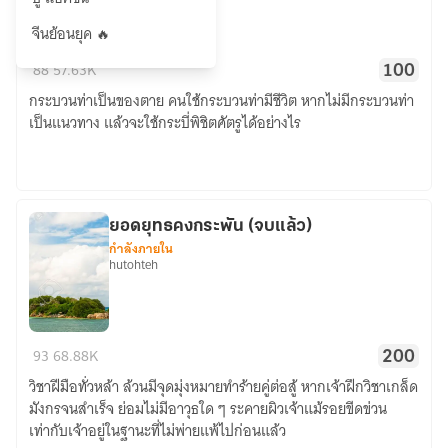
จีนย้อนยุค 🔥
กระบี่
88
57.63K
100
กู้
กระบวนท่าเป็นของตาย คนใช้กระบวนท่ามีชีวิต หากไม่มีกระบวนท่า
ยุทธ
เป็นแนวทาง แล้วจะใช้กระบี่พิชิตศัตรูได้อย่างไร
จักร
(จบ
แล้ว)
ยอดยุทธคงกระพัน (จบแล้ว)
กำลังภายใน
hutohteh
ยอด
93
68.88K
200
ยุทธ
วิชาฝีมือทั่วหล้า ล้วนมีจุดมุ่งหมายทำร้ายคู่ต่อสู้ หากเจ้าฝึกวิชาเกล็ด
คงกระพัน
มังกรจนสำเร็จ ย่อมไม่มีอาวุธใด ๆ ระคายผิวเจ้าแม้รอยขีดข่วน
(จบ
เท่ากับเจ้าอยู่ในฐานะที่ไม่พ่ายแพ้ไปก่อนแล้ว
แล้ว)