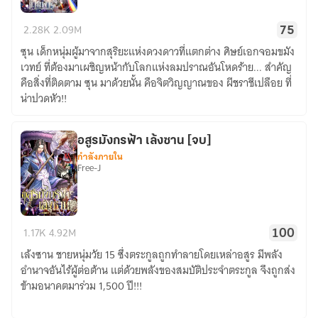
อสูร
2.28K
2.09M
75
ข้าม
ซุน เด็กหนุ่มผู้มาจากสุริยะแห่งดวงดาวที่แตกต่าง ศิษย์เอกจอมขมัง
ฟ้า
เวทย์ ที่ต้องมาเผชิญหน้ากับโลกแห่งลมปราณอันโหดร้าย... สำคัญ
คือสิ่งที่ติดตาม ซุน มาด้วยนั้น คือจิตวิญญาณของ ผีชราชีเปลือย ที่
น่าปวดหัว!!
อสูรมังกรฟ้า เล้งซาน [จบ]
กำลังภายใน
Free-J
อสูร
1.17K
4.92M
100
มังกร
เล้งซาน ชายหนุ่มวัย 15 ซึ่งตระกูลถูกทำลายโดยเหล่าอสูร มีพลัง
ฟ้า
อำนาจอันไร้ผู้ต่อต้าน แต่ด้วยพลังของสมบัติประจำตระกูล จึงถูกส่ง
เล้ง
ข้ามอนาคตมาร่วม 1,500 ปี!!!
ซาน
[จบ]