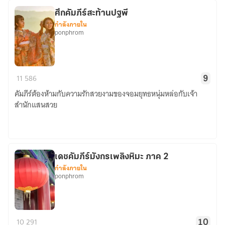
สงคราม
ศึกคัมภีร์สะท้านปฐพี
กำลังภายใน
ponphrom
ศึก
11
586
9
คัมภีร์
คัมภีร์ต้องห้ามกับความรักสวยงามของจอมยุทธหนุ่มหล่อกับเจ้า
สะท้าน
สำนักแสนสวย
ปฐพี
เดชคัมภีร์มังกรเพลิงหิมะ ภาค 2
กำลังภายใน
ponphrom
เดช
10
291
10