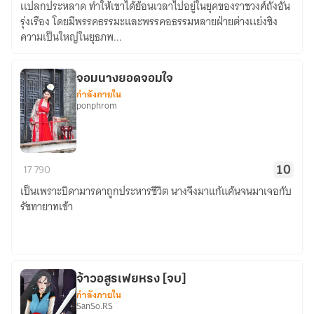
เเปลกประหลาด ทำให้เขาได้ย้อนเวลาไปอยู่ในยุคของราชวงศ์ถังอัน
ยุทธ
รุ่งเรือง โดยมีพรรคธรรมะและพรรคอธรรมหลายฝ่ายต่างเเย่งชิง
ภพ
ความเป็นใหญ่ในยุธภพ...
จอมนางยอดจอมใจ
กำลังภายใน
ponphrom
จอม
17
790
10
นาง
เป็นเพราะบิดามารดาถูกประหารชีวิต นางจึงมาแก้แค้นจนมาเจอกับ
ยอด
รัชทายาทเข้า
จอมใจ
จ้าวอสูรเฟยหรง [จบ]
กำลังภายใน
SanSo.RS