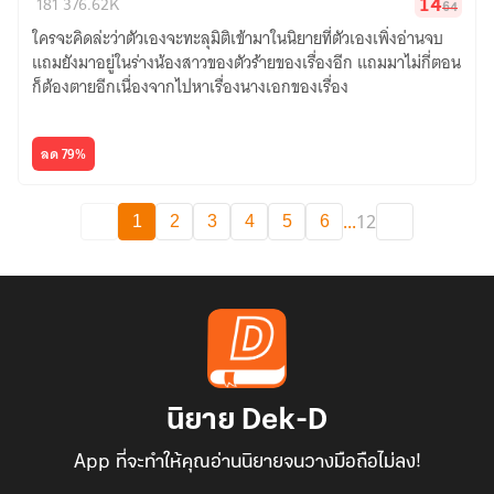
181
376.62K
14
64
ตัว
ใครจะคิดล่ะว่าตัวเองจะทะลุมิติเข้ามาในนิยายที่ตัวเองเพิ่งอ่านจบ
น้อย
แถมยังมาอยู่ในร่างน้องสาวของตัวร้ายของเรื่องอีก แถมมาไม่กี่ตอน
ของ
ก็ต้องตายอีกเนื่องจากไปหาเรื่องนางเอกของเรื่อง
ท่าน
แม่ทัพ
(จบ)
ลด 79%
...
12
1
2
3
4
5
6
นิยาย Dek-D
App ที่จะทำให้คุณอ่านนิยายจนวางมือถือไม่ลง!