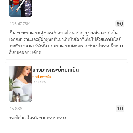
จ้า
106
47.75K
90
วอ
เป็นเพราะท่านเทพอู้งานหรืออย่างไร ดวงวิญญาณที่น่าจะเกิดใน
สูร
โลกลมปรานและผู้ฝึกยุทธดันมาเกิดในโลกที่เต็มไปด้วยเทคโนโลยี
เฟยห
และวิทยาศาสตร์ซ่ะงั้น แถมท่านเทพยังส่งเขากลับมาในร่างเด็กสาว
รง
ที่นอนจมกองเลือด!
[จบ]
นางมารกระบี่หยกเย็น
กำลังภายใน
ponphrom
นาง
15
886
10
มาร
กระบี่ล้ำค่าใครก็อยากครอบครอง
กระบี่
หยก