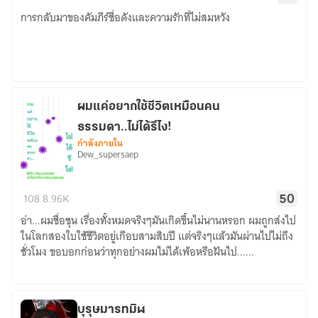
คัมภีร์
การกลับมาของคัมภีร์ชื่อดังและความรักที่ไม่สมหวัง
มังกร
เพลิง
หิมะ
ภาค
2
ผมแค่อยากใช้ชีวิตเหมือนคน
ธรรมดา..ไม่ได้รึไง!
กำลังภายใน
Dew_supersaep
ผม
108
8.96K
50
แค่
อ่า...ผมชื่อชุน เรื่องทั้งหมดจริงๆมันเกิดขึ้นไม่นานหรอก ผมถูกส่งไป
อยาก
ในโลกสองใบใช้ชีวิตอยู่เกือบสามสิบปี แต่จริงๆแล้วมันผ่านไปไม่ถึง
ใช้
ชั่วโมง ขอบอกก่อนว่าทุกอย่างผมไม่ได้เพ้อหรือฝันไป......
ชีวิต
เหมือน
คน
ธรรมดา..ไม่
บุรุษมารทมิฬ