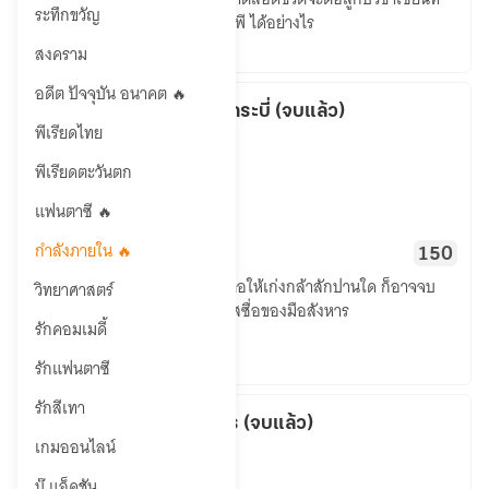
ภพ
ระทึกขวัญ
อาศัยอาวุธเวทแหวกทะเล ผ่าปฐพี ได้อย่างไร
(จบ
สงคราม
แล้ว)
อดีต ปัจจุบัน อนาคต 🔥
มือสังหารหนึ่งกระบี่ (จบแล้ว)
พีเรียดไทย
กำลังภายใน
hutohteh
พีเรียดตะวันตก
แฟนตาซี 🔥
มือ
กำลังภายใน 🔥
84
18.73K
150
สังหาร
ในยุทธจักรเต็มไปด้วยอันตราย ต่อให้เก่งกล้าสักปานใด ก็อาจจบ
วิทยาศาสตร์
หนึ่ง
ชีวิตอย่างงมงาย ภายใต้รอยยิ้มใสซื่อของมือสังหาร
กระบี่
รักคอมเมดี้
(จบ
รักแฟนตาซี
แล้ว)
รักสีเทา
กระบี่กู้ยุทธจักร (จบแล้ว)
เกมออนไลน์
กำลังภายใน
hutohteh
บู๊ แอ็คชัน