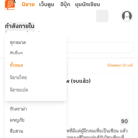
ข้ามไปยังเนื้อหาหลัก
นิยาย
เว็บตูน
อีบุ๊ก
มุมนักเขียน
กำลังภายใน
นิยายขายยอดฮิตประจำหมวด
ประเภทการแปล
ทุกหมวด
ทั้งหมด
รักอื่นๆ
วาย 🔥
ทั้งหมด
จำนวน 232 รายการ
อัปเดตทุก 10 นาที
ยูริ
นิยายไทย
ยอดยุทธต่างภพ (จบแล้ว)
รักหวานแหวว 🔥
กำลังภายใน
นิยายแปล
hutohteh
ซึ้งกินใจ
รักดราม่า
ยอด
ผจญภัย
62
15.57K
90
ยุทธ
วิญญาณชาวยุทธหลุดเข้ามาในภพที่มีแต่ผู้ฝึกตนเพื่อเป็นเซียน แล้ว
สืบสวน
ต่าง
วิชากระบี่ หมัดมวยที่เคยฝึกฝนมาตลอดชีวิตจะต่อสู้กับวิชาเซียนที่