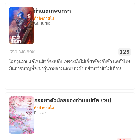
กำเนิดเทพนิทรา
กำลังภายใน
Gai Turbo
กำเนิด
759
348.89K
125
เทพ
โลกวุ่นวายแค่ไหนข้าก็จะหลับ เพราะมันไม่เกี่ยวข้องกับข้า แต่ถ้าใคร
นิทรา
มันอาจหาญที่จะมาวุ่นวายการนอนของข้า อย่าหาว่าข้าไม่เตือน
ภรรยาตัวน้อยของท่านแม่ทัพ (จบ)
กำลังภายใน
Rensaki
ภรรยา