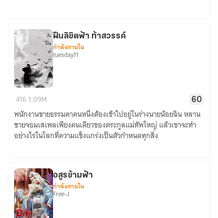
เย็น
ฝืนลิขิตฟ้า ท้าสวรรค์
กำลังภายใน
tuesday11
ฝืน
416
1.09M
60
ลิขิต
พนักงานขายธรรมดาคนหนึ่งต้องเข้าไปอยู่ในร่างนายน้อยฉิน หลาน
ฟ้า
ชายจอมเสเพลเพียงคนเดียวของตระกูลแม่ทัพใหญ่ แล้วเขาจะทำ
ท้า
อย่างไรในโลกที่ความแข็งแกร่งเป็นตัวกำหนดทุกสิ่ง
สวรรค์
อสูรข้ามฟ้า
กำลังภายใน
Free-J