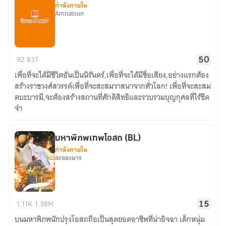
กำลังภายใน
Amnatoun
ทะลุ
92
837
50
มิติ
เพื่อที่จะได้มีชีวิตอันเป็นนิรันดร์,เพื่อที่จะได้มีชื่อเสียง,อย่างแรกต้อง
มาส
สร้างราชวงศ์สวรรค์เพื่อที่จะสะสมวาสนาจากทั่วโลก! เพื่อที่จะสะสม
ร้าง
ตบะบารมี,จะต้องสร้างสถานที่ศักดิสิทธิและรวบรวมบุญกุศลที่ไร้ขีด
ราชวงศ์
จำ
อมตะ
มหาพิภพเทพโอสถ (BL)
กำลังภายใน
ละอองมาร
มหา
1.11K
1.38M
15
พิภพ
บนมหาพิภพนักปรุงโอสถถือเป็นสุดยอดอาชีพที่น่าอิจฉา เด็กหนุ่ม
เทพ