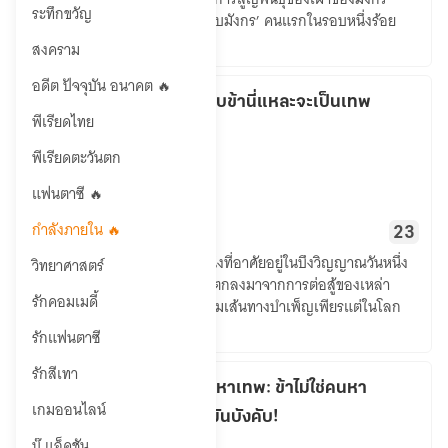
เลือด
ระทึกขวัญ
….จนในที่สุดก็ได้กลายเป็น ‘นักรบมังกร’ คนแรกในรอบหนึ่งร้อย
มังกร
ล้านปี!
สงคราม
อดีต ปัจจุบัน อนาคต 🔥
(จบแล้ว)กบแบบข้านี่แหละจะเป็นเทพ
พีเรียดไทย
เซียน
กำลังภายใน
พีเรียดตะวันตก
Bank100
แฟนตาซี 🔥
(จบ
กำลังภายใน 🔥
15
126
23
แล้ว)กบ
“อ๊บน้อย” กบภูเขาธรรมดาตัวหนึ่งที่อาศัยอยู่ในบึงวิญญาณวันหนึ่ง
วิทยาศาสตร์
แบบ
มันได้กิน “บัวสวรรค์เก้ากลีบ” ที่ตกลงมาจากการต่อสู้ของเหล่า
ข้า
รักคอมเมดี้
เซียน ทำให้เปิดสติปัญญาและเริ่มเส้นทางบำเพ็ญเพียรแต่ในโลก
นี่
แห่งนี้ สัตว์อสูรทุก
รักแฟนตาซี
แหละ
จะ
รักสีเทา
เป็น
ระบบตัวเลือกมหาเทพ: ข้าไม่ใช่คนหา
เกมออนไลน์
เทพ
เรื่อง แต่ระบบมันบังคับ!
เซียน
กำลังภายใน
บู๊ แอ็คชัน