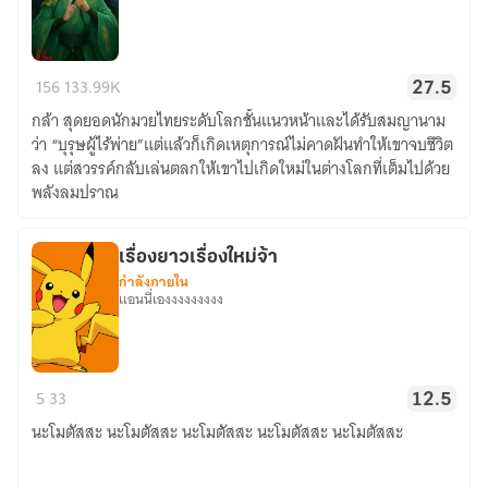
จอม
156
133.99K
27.5
หมัด
กล้า สุดยอดนักมวยไทยระดับโลกชั้นแนวหน้าและได้รับสมญานาม
ราชันย์
ว่า “บุรุษผู้ไร้พ่าย”แต่แล้วก็เกิดเหตุการณ์ไม่คาดฝันทำให้เขาจบชีวิต
ลง แต่สวรรค์กลับเล่นตลกให้เขาไปเกิดใหม่ในต่างโลกที่เต็มไปด้วย
พลังลมปราณ
เรื่องยาวเรื่องใหม่จ้า
กำลังภายใน
แอนนี่เองงงงงงงงง
เรื่อง
5
33
12.5
ยาว
นะโมตัสสะ นะโมตัสสะ นะโมตัสสะ นะโมตัสสะ นะโมตัสสะ
เรื่อง
ใหม่