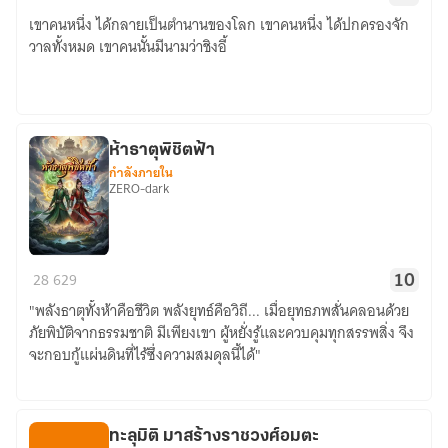
ล็อกอิน
|
เขาคนหนึ่ง ได้กลายเป็นตำนานของโลก เขาคนหนึ่ง ได้ปกครองจัก
สุด
มี
วาลทั้งหมด เขาคนนั้นมีนามว่าชิงอี้
เทพ
E-
Book
ห้าธาตุพิชิตฟ้า
กำลังภายใน
ZERO-dark
ห้า
28
629
10
ธาตุ
"พลังธาตุทั้งห้าคือชีวิต พลังยุทธ์คือวิถี... เมื่อยุทธภพสั่นคลอนด้วย
พิชิต
ภัยพิบัติจากธรรมชาติ มีเพียงเขา ผู้หยั่งรู้และควบคุมทุกสรรพสิ่ง จึง
ฟ้า
จะกอบกู้แผ่นดินที่ไร้ซึ่งความสมดุลนี้ได้"
ทะลุมิติ มาสร้างราชวงศ์อมตะ