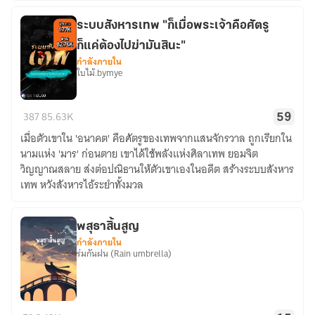
ระบบสังหารเทพ "ก็เมื่อพระเจ้าคือศัตรู
ก็แค่ต้องไปฆ่ามันสินะ"
กำลังภายใน
ใบไม้.bymye
ระบบ
387
85.63K
59
สังหาร
เมื่อตัวเขาใน 'อนาคต' คือศัตรูของเทพจากแสนจักรวาล ถูกเรียกใน
เทพ
นามแห่ง 'มาร' ก่อนตาย เขาได้ใช้พลังแห่งศิลาเทพ ยอมจิต
"ก็
วิญญาณสลาย ส่งต่อปณิธานให้ตัวเขาเองในอดีต สร้างระบบสังหาร
เมื่อ
เทพ หวังสังหารไอ้ระยำทั้งมวล
พระเจ้า
คือ
ศัตรู
พสุธาสิ้นสูญ
กำลังภายใน
ก็
ร่มกันฝน (Rain umbrella)
แค่
ต้อง
ไป
พสุธา
ฆ่า