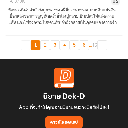
76
3.19K
15
สิ้น
มัน
สิ่งของอันล้ำค่ากำลังถูกสองยอดฝีมือตามหาจนแทบพลิกแผ่นดิน
สูญ
สินะ"
เบื้องหลังของการสูญเสียครั้งยิ่งใหญ่กลายเป็นเปลวไฟแห่งความ
แค้น และไฟสงครามในตอนท้ายกำลังกลายเป็นจุดจบของความรัก
...
12
1
2
3
4
5
6
นิยาย Dek-D
App ที่จะทำให้คุณอ่านนิยายจนวางมือถือไม่ลง!
ดาวน์โหลดแอป