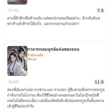
ฆ่า
31
510
7.5
เจ้า...ข้า
ดาบนี้ข้าชักเพื่อล้างแค้น แต่พอปลายคมเฉียดผ่าน...ข้ากลับลังเล
จะ
ฆ่าเจ้าแล้วข้าจะได้อะไร...นอกจากความว่างเปล่า?
ได้
อะไร
ทายาทจอมยุทธ์แห่งศตวรรษ
กำลังภายใน
RRrain
ทายาท
30
875
11.5
จอม
สองพี่น้องฝาแฝด จางซาน และ จางเหยา ผู้สืบสายเลือดจากตระกูล
ยุทธ์
กำลังภายในโบราณ ต้องใช้ชีวิตอย่างคนธรรมดาในโลกปัจจุบันที่
แห่ง
เทคโนโลยีครองเมือง แต่เมื่ออดีตอันลึกลับของตระกูลเริ่มคืบคลาน
ศตวรรษ
เข้าสู่ชีวิตประจำวัน