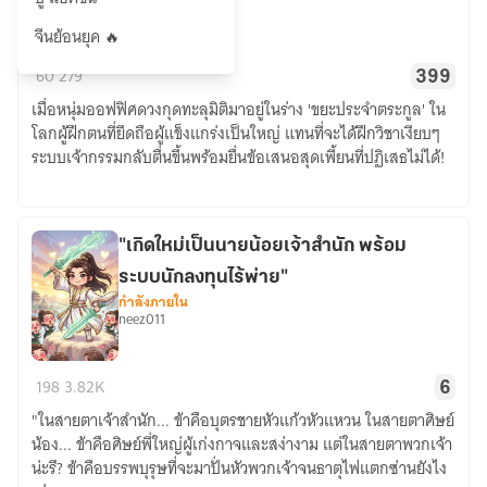
RaMosArrow
จีนย้อนยุค 🔥
ระบบ
60
279
399
ตัว
เมื่อหนุ่มออฟฟิศดวงกุดทะลุมิติมาอยู่ในร่าง 'ขยะประจำตระกูล' ใน
เลือก
โลกผู้ฝึกตนที่ยึดถือผู้แข็งแกร่งเป็นใหญ่ แทนที่จะได้ฝึกวิชาเงียบๆ
มหาเทพ:
ระบบเจ้ากรรมกลับตื่นขึ้นพร้อมยื่นข้อเสนอสุดเพี้ยนที่ปฏิเสธไม่ได้!
ข้า
ไม่ใช่
คน
หา
"เกิดใหม่เป็นนายน้อยเจ้าสำนัก พร้อม
เรื่อง
ระบบนักลงทุนไร้พ่าย"
แต่
กำลังภายใน
neez011
ระบบ
มัน
"เกิด
บังคับ!
198
3.82K
6
ใหม่
​"ในสายตาเจ้าสำนัก... ข้าคือบุตรชายหัวแก้วหัวแหวน ในสายตาศิษย์
เป็น
น้อง... ข้าคือศิษย์พี่ใหญ่ผู้เก่งกาจและสง่างาม แต่ในสายตาพวกเจ้า
นาย
น่ะรึ? ข้าคือบรรพบุรุษที่จะมาปั่นหัวพวกเจ้าจนธาตุไฟแตกซ่านยังไง
น้อย