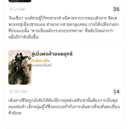
[จบ]ตำนาน
51
2.54K
35
ลับ
'ฉินเซียว' องค์ชายผู้ไร้พรสวรรค์ หนีตายจากการลอบสังหาร ซัดเซ
สาย
พเนจรสู่เมืองชายแดน ท่ามกลางสายตาดูแคลน ภายใต้เปลือกนอก
เลือด
ที่อ่อนแอนั้น "สายเลือดมังกรเทวะบรรพกาล" ที่หลับใหลมากว่า
มังกร
หมื่นปีกำลังตื่นขึ้น!
เทวะ
ภาค
1
ลู่เมิ่งพ่อค้ายอดยุทธ์
กำลังภายใน
(โลก
นายพระจันทร์
มนุษย์)
ลู่
51
55.73K
14
เมิ่ง
เส้นทางชีวิตถูกบังคับให้ต้องฝึกวรยุทธ์แต่ตัวเขานั้นต้องการเป็นสุด
พ่อค้า
ยอดพ่อค้า เด็กหนุ่มผู้ไร้ซึ่งครอบครัวกับการเดินทางที่จะสั่นสะเทือน
ยอด
ทั่วพิภพ
ยุทธ์