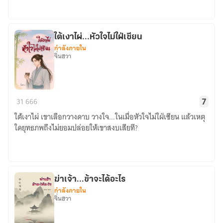
จ้า
ใต้เงาไผ่...หัวใจไม่ใฝ่เซียน
กำลังภายใน
จิ่นฮวา
ใต้
31
666
7
เงา
ใต้เงาไผ่ เขาเลือกวางดาบ วางใจ...ในเมื่อหัวใจไม่ใฝ่เซียน แล้วเหตุ
ไผ่...หัวใจ
ใดยุทธภพถึงไม่ยอมปล่อยให้เขาสงบเสียที?
ไม่
ใฝ่
เซียน
ฆ่าเจ้า...ข้าจะได้อะไร
กำลังภายใน
จิ่นฮวา