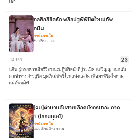
เล่า!
เจ้า
สำนัก
พร้อม
กลศึกลิขิตรัก พลิกปฐพีพิชิตใจแม่ทัพ
ระบบ
ทมิฬ
นัก
กำลังภายใน
FonPissamai
ลงทุน
ไร้
กล
พ่าย"
14
159
23
ศึก
นลิน ผู้กองสาวเสียชีวิตขณะปฏิบัติหน้าที่กู้ระเบิด แต่วิญญาณกลับ
ลิขิต
มาเข้าร่าง จ้าวลู่ชิง บุตรีแม่ทัพขี้โรคแห่งแคว้น เพื่อมาพิชิตใจท่าน
รัก
แม่ทัพทมิฬ
พลิก
ปฐพี
พิชิต
ใจ
[จบ]ตำนานลับสายเลือดมังกรเทวะ ภาค
แม่ทัพ
1 (โลกมนุษย์)
ทมิฬ
กำลังภายใน
แมวเขียนเรียงความ