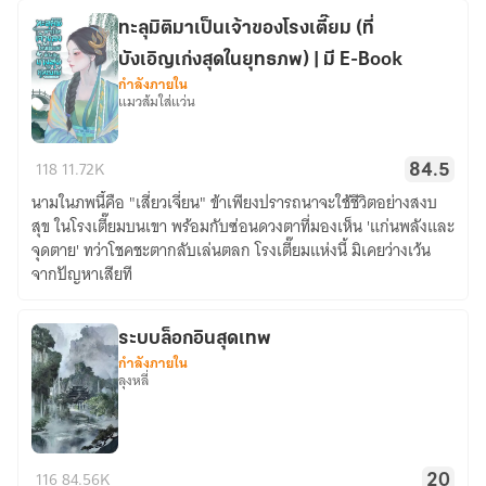
ทะลุมิติมาเป็นเจ้าของโรงเตี๊ยม (ที่
บังเอิญเก่งสุดในยุทธภพ) | มี E-Book
กำลังภายใน
แมวส้มใส่แว่น
ทะลุ
118
11.72K
84.5
มิติ
นามในภพนี้คือ "เสี่ยวเจี่ยน" ข้าเพียงปรารถนาจะใช้ชีวิตอย่างสงบ
มา
สุข ในโรงเตี๊ยมบนเขา พร้อมกับซ่อนดวงตาที่มองเห็น 'แก่นพลังและ
เป็น
จุดตาย' ทว่าโชคชะตากลับเล่นตลก โรงเตี๊ยมแห่งนี้ มิเคยว่างเว้น
เจ้าของ
จากปัญหาเสียที
โรงเตี๊ยม
(ที่
บังเอิญ
ระบบล็อกอินสุดเทพ
กำลังภายใน
เก่ง
ลุงหลี่
สุด
ใน
ยุทธ
ระบบ
ภพ)
116
84.56K
20