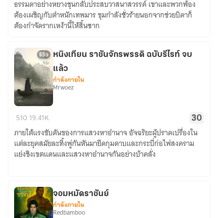
ธรรมดาอย่างหยางชุนกลับประสบวาสนาสวรรค์ เขาและพวกพ้อง
โอสถ
ต้องเผชิญกับตำหนักเทพมาร ขุมกำลังชั่วร้ายนอกจากช่วยบิดาก็
(BL)
ต้องกำจัดรากเหง้านี้ให้สิ้นซาก
หนิงเทียน ราชันจักรพรรดิ ฉบับรีไรท์ จบ
รีวิว
แล้ว
กำลังภายใน
Mrwoez
หนิง
510
19.41K
30
เทียน
ภายใต้แรงขับดันของการแสวงหาอำนาจ อัจฉริยะผู้ปราดเปรื่องใน
ราชัน
แต่ละยุคสมัยละทิ้งพู่กันหันมายึดกุมดาบและกระบี่ก่อไฟสงคราม
จักรพรรดิ
แย่งชิงเขตแดนและแสวงหาอำนาจกันอย่างบ้าคลั่ง
ฉบับ
รี
ไรท์
จบ
จอมหมัดราชันย์
กำลังภายใน
แล้ว
Redbamboo