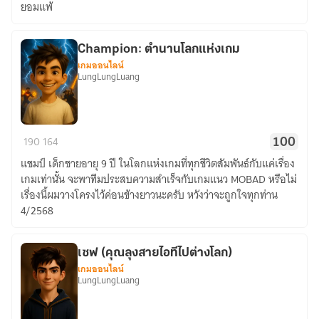
ยอมแพ้
Champion: ตำนานโลกแห่งเกม
เกมออนไลน์
LungLungLuang
Champion:
190
164
100
ตำนาน
แชมป์ เด็กชายอายุ 9 ปี ในโลกแห่งเกมที่ทุกชีวิตสัมพันธ์กับแค่เรื่อง
โลก
เกมเท่านั้น จะพาทีมประสบความสำเร็จกับเกมแนว MOBAD หรือไม่
แห่ง
เรื่องนี้ผมวางโครงไว้ค่อนข้างยาวนะครับ หวังว่าจะถูกใจทุกท่าน
เกม
4/2568
เซฟ (คุณลุงสายไอทีไปต่างโลก)
เกมออนไลน์
LungLungLuang