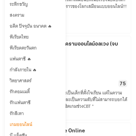
ตัว
ระทึกขวัญ
ได้ถูกพิชิตไปแล้ว ครานี้มันก็ถึงคราวของโลกเสมือนแบบออนไลน์!!!
ละคร
สงคราม
ลับ
นาง
ลด 25%
อดีต ปัจจุบัน อนาคต 🔥
นี้
พีเรียดไทย
สุด
NN Online สงครามออนไลน์อลเวง (จบ
อันตราย~
พีเรียดตะวันตก
แล้ว!)
แฟนตาซี 🔥
เกมออนไลน์
Scarlet Nova
กำลังภายใน 🔥
NN
วิทยาศาสตร์
43
16.86K
75
Online
รักคอมเมดี้
ซานะ เด็กสาวผู้เงียบขรึม ปกติจะเป็นเด็กที่ตั้งใจเรียน แต่ในความ
สงคราม
จริงนั้นคุเธอมีความลับซ่อนอยู่ และเป็นความลับที่ไม่สามารถบอกได้
ออนไลน์
รักแฟนตาซี
ว่าเธอนั้นคือ... " หนึ่งในกลุ่มผู้พิชิตเกมช่วงCBT "
อลเวง
รักสีเทา
(จบ
แล้ว!)
เกมออนไลน์
Chronos Gate Online
บู๊ แอ็คชัน