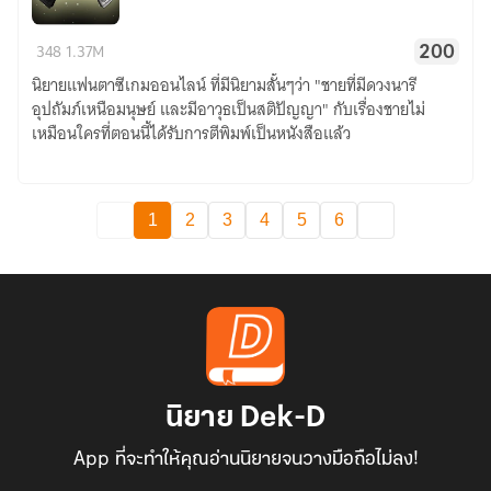
สุด
Real
ยอด
348
1.37M
200
Dream
ซัพพอร์ต!
นิยายแฟนตาซีเกมออนไลน์ ที่มีนิยามสั้นๆว่า "ชายที่มีดวงนารี
Online:วงแหวน
อุปถัมภ์เหนือมนุษย์ และมีอาวุธเป็นสติปัญญา" กับเรื่องชายไม่
แห่ง
เหมือนใครที่ตอนนี้ได้รับการตีพิมพ์เป็นหนังสือแล้ว
เม
อบิ
อุส
1
2
3
4
5
6
นิยาย Dek-D
App ที่จะทำให้คุณอ่านนิยายจนวางมือถือไม่ลง!