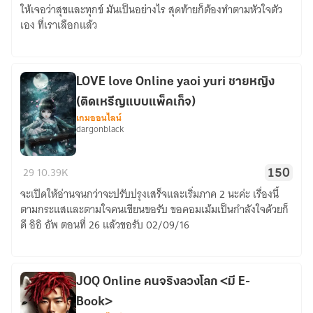
ให้เจอว่าสุขและทุกข์ มันเป็นอย่างไร สุดท้ายก็ต้องทำตามหัวใจตัว
winner.
เอง ที่เราเลือกแล้ว
LOVE love Online yaoi yuri ชายหญิง
(ติดเหรีญแบบแพ็คเก็จ)
เกมออนไลน์
dargonblack
LOVE
29
10.39K
150
love
จะเปิดให้อ่านจนกว่าจะปรับปรุงเสร็จและเริ่มภาค 2 นะค่ะ เรื่องนี้
Online
ตามกระแสและตามใจคนเขียนขอรับ ขอคอมเม้มเป็นกำลังใจด้วยก็
yaoi
ดี อิอิ อัพ ตอนที่ 26 แล้วขอรับ 02/09/16
yuri
ชาย
หญิง
(ติด
JOQ Online คนจริงลวงโลก <มี E-
เห
Book>