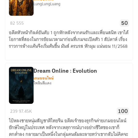
LungLungLuang
Eternal
82
555
50
World:
อดีตหัวหน้ากิลด์อันดับ 1 ถูกหักหลังจากคนรักและเพื่อนสนิท เขาได้
The
โอกาสที่สองในการย้อนเวลามาก่อนที่เกมจะเปิดตัว 1 สัปดาห์ เรื่อง
Unchosen
ราวการล้างแค้นจึงเริ่มต้นขึ้น มันส์ ครบรส หักมุม แน่นอน 11/2568
One
-
รุ่งอรุณ
แห่ง
Dream Online : Evolution
เกมออนไลน์
การ
ไพลินสีแดง
ล้าง
แค้น
Dream
239
97.45K
100
Online
ไป๋หลงชายหนุ่มสัญชาติไทยจีน อดีตเจ้าของธุรกิจค่ายเกมออนไลน์
:
ยักษ์ใหญ่ในประเทศ หลังจากเหตุการณ์บางอย่างชีวิตของเขาก็
Evolution
ตกต่ำลง กลายมาเป็นหนึ่งในกลุ่มคนล้มละลายทว่าเขากลับไม่คิดจะ