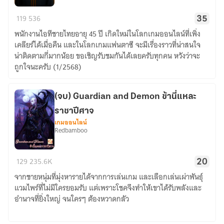
เซฟ
119
536
35
(คุณ
พนักงานไอทีชายไทยอายุ 45 ปี เกิดใหม่ในโลกเกมออนไลน์ที่เพิ่ง
ลุง
เคลียร์ได้เมื่อคืน และในโลกเกมแฟนตาซี จะมีเรื่องราวที่น่าสนใจ
สาย
น่าติดตามกี่มากน้อย ขอเชิญรับชมกันได้เลยครับทุกคน หวังว่าจะ
ไอที
ถูกใจนะครับ (1/2568)
ไป
ต่าง
โลก)
(จบ) Guardian and Demon ข้านี่แหละ
ราชาปีศาจ
เกมออนไลน์
Redbamboo
(จบ)
129
235.6K
20
Guardian
จากชายหนุ่มที่มุ่งหารายได้จากการเล่นเกม และเลือกเล่นเผ่าพันธ์ุ
and
แวมไพร์ที่ไม่มีใครยอมรับ แต่เพราะโชคจึงทำให้เขาได้รับพลังและ
Demon
อำนาจที่ยิ่งใหญ่ จนใครๆ ต้องหวาดกลัว
ข้า
นี่