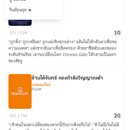
เกมออนไลน์
กินจุชอบกินหมูปิ้ง
จีนย้อนยุค 🔥
Chronos
123
1.52K
10
Gate
"ถูกทิ้ง? ถูกเหยียด? ถูกแย่งชิงทุกอย่าง? อคินไม่ได้กลับมาเพื่อขอ
Online
ความเมตตา แต่เขากลับมาเพื่อยึดครอง! ด้วยอาชีพลับและสมอง
ระดับอัจฉริยะ เขาจะเปลี่ยนโลก Chronos Gate ให้กลายเป็นนรก
ของศัตรู
ร้านใต้จันทร์ กองกำลังวิญญาณดำ
เกมออนไลน์
PlanM
ร้าน
155
2.13K
20
ใต้
"เจ้าสนใจแลกเปลี่ยนของพวกนี้กับบางสิ่งหรือไม่" "ข้าไม่มีเงินไม่มี
จันทร์