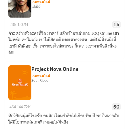
รีญ
เกมออนไลน์
เปเป้บ้า
แบบ
แพ็ค
JOQ
เก็จ)
235
1.07M
15
Online
ศิวะ สร้างตัวละครที่ชื่อ มาตาร์ แล้วเข้ามาเล่นเกม JOQ Online เขา
คนจริง
ไม่หล่อ เขาไม่เก่ง เขาไม่ใช้คนดี และเขาดวงซวย แต่ยังมีสิ่งหนึ่งที่
ลวง
เขามี นั่นคือฮาเร็ม เพราะอะไรน่ะเหรอ? ก็เพราะเขามาเพื่อสิ่งนี้น่ะ
โลก
สิ!!!
<มี
E-
Book>
Project Nova Online
เกมออนไลน์
Soul Ripper
Project
464
144.72K
50
Nova
นักวิจัยหนุ่มที่โชคร้ายจนต้องโดนจำศิลไปเกือบร้อยปี พอตื่นมากลับ
Online
ได้มีโอกาสเล่นเกมที่ตนเคยไฝ่ฝันถึง