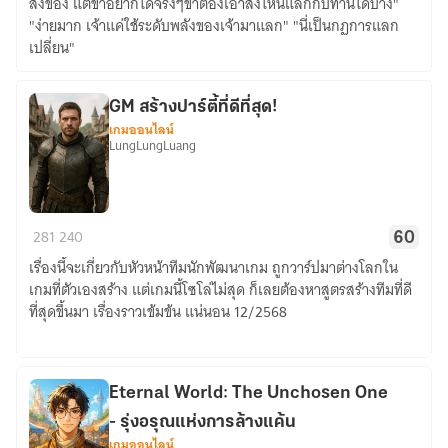
สิ่งของ แต่ข้าอยากได้จริงๆข้าต้องเอาสิ่งไหนแลกกับท่านได้บ้าง"
กอง
"ง่ายมาก เจ้าแค่ใช้ระดับพลังของเจ้ามาแลก" "นี่เป็นกฏการแลก
กำลัง
เปลี่ยน"
วิญญาณ
ดำ
GM สร้างปาร์ตี้ที่ดีที่สุด!
เกมออนไลน์
LungLungLuang
GM
281
240
60
สร้าง
เรื่องนี้จะเกี่ยวกับหัวหน้าทีมนักพัฒนาเกม ถูกวาร์ปมาต่างโลกใน
ปาร์ตี้
เกมที่ตัวเองสร้าง แต่เกมนี้โซโล่ไม่สุด ก็เลยต้องหาสูตรสร้างทีมที่ดี
ที่
ที่สุดขึ้นมา เรื่องราวเข้มข้น แน่นอน 12/2568
ดี
ที่สุด!
Eternal World: The Unchosen One
- รุ่งอรุณแห่งการล้างแค้น
เกมออนไลน์