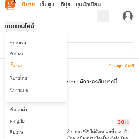
ข้ามไปยังเนื้อหาหลัก
นิยาย
เว็บตูน
อีบุ๊ก
มุมนักเขียน
เกมออนไลน์
นิยายขายยอดฮิตประจำหมวด
ประเภทการแปล
ทุกหมวด
ทั้งหมด
รักอื่นๆ
วาย 🔥
ทั้งหมด
จำนวน 119 รายการ
อัปเดตทุก 10 นาที
ยูริ
นิยายไทย
Abyss character : ตัวละครลับนางนี้
รักหวานแหวว 🔥
นิยายแปล
สุดอันตราย~
เกมออนไลน์
ซึ้งกินใจ
คิรี
รักดราม่า
Abyss
ผจญภัย
1.26K
96.44K
30
40
character
เมื่อประตูแห่งอิสรภาพใบใหม่ได้เปิดออก "วี" ไม่ลังเลเลยที่จะพาตัว
สืบสวน
:
เองก้าวเข้าพิชิตโลกใบนั้น ในเมื่อโลกเสมือนบทเนื้อเรื่องนับสิบโลก