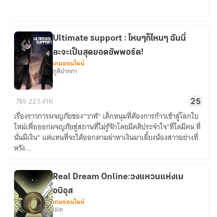
Ultimate support : ไหนๆก็ไหนๆ ฉันนี่
ละจะเป็นสุดยอดซัพพอร์ต!
เกมออนไลน์
ภูติปากกา
Ultimate
785
223.41K
25
support
เรื่องราวการผจญภัยของ"วาฬ" เด็กหนุมที่ต้องการก้าวเข้าสู่โลกใบ
:
ใหม่เพื่อออกผจญภัยสู่สถานที่ไม่รู้จักโดยมีคติประจำใจ"ที่ใดมีคน ที่
ไหนๆ
นั่นมีเงิน" แต่แทนที่จะได้ออกตามล่าหาเงินมาเลี้ยงน้องสาวอย่างที่
ก็
หวัง...
ไหนๆ
ฉัน
นี่
Real Dream Online:วงแหวนแห่งเม
ละ
อบิอุส
จะ
เกมออนไลน์
lilin
เป็น