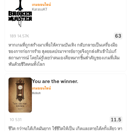
เกมออนไลน์
ภาค
KarasuKT
แรก)
Broken
189
14.57K
63
Master
หากเกมที่ถูกสร้างมาเพื่อให้ความบันเทิง กลับกลายเป็นเครื่องมือ
ของการก่อการร้าย สุดยอดปรมาจารย์อาวุธจึงถูกส่งตัวเข้าไปแก้
สถานการณ์ โดยไม่รู้เลยว่าตนเองคือหมากชิ้นสำคัญของเกมที่เดิม
พันด้วยชีวิตคนทั้งโลก
ํํYou are the winner.
เกมออนไลน์
สเลเต
ํํYou
10
531
11.5
are
ชีวิต กว่าจะได้เกิดมันยาก ใช้ชีวิตให้เป็น เกิดและตายได้ครั้งเดียว หา
the