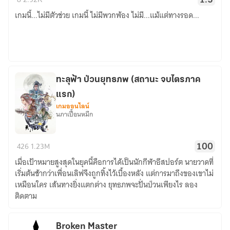
1.5
[
เกมนี้...ไม่มีตัวช่วย เกมนี้ ไม่มีพวกพ้อง ไม่มี...แม้แต่ทางรอด...
YURI
]
จบ
แล้ว
ทะลุฟ้า ป่วนยุทธภพ (สถานะ จบไตรภาค
แรก)
เกมออนไลน์
นภาเปื้อนหมึก
ทะลุ
426
1.23M
100
ฟ้า
เมื่อเป้าหมายสูงสุดในยุคนี้คือการได้เป็นนักกีฬาอีสปอร์ต นายวาดที่
ป่วน
เริ่มต้นช้ากว่าเพื่อนเลิฟจึงถูกทิ้งไว้เบื้องหลัง แต่การมาถึงของเขาไม่
ยุทธ
เหมือนใคร เส้นทางยิ่งแตกต่าง ยุทธภพจะปั่นป่วนเพียงไร ลอง
ภพ
ติดตาม
(สถานะ
จบ
ไตร
Broken Master