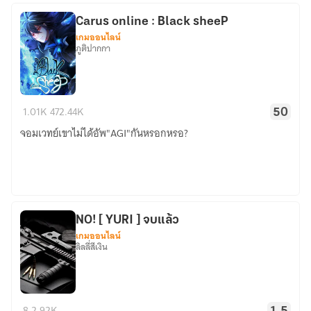
แหละ
ราชา
Carus online : Black sheeP
เกมออนไลน์
ปีศาจ
ภูติปากกา
Carus
1.01K
472.44K
50
online
จอมเวทย์เขาไม่ได้อัพ"AGI"กันหรอกหรอ?
:
Black
sheeP
NO! [ YURI ] จบแล้ว
เกมออนไลน์
ลิลลี่สีเงิน
NO!
8
2.92K