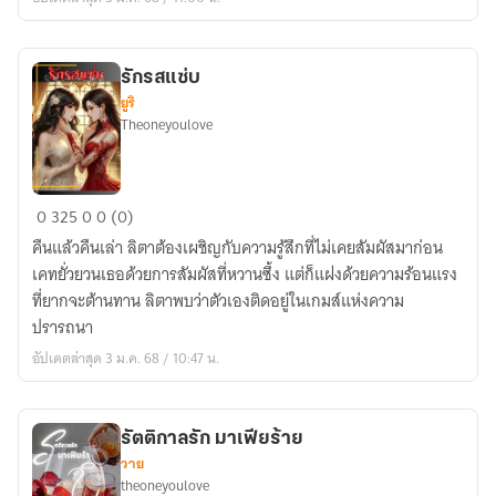
คา
สิโน
รักรสแซ่บ
ยูริ
Theoneyoulove
รัก
0
325
0
0 (0)
รส
คืนแล้วคืนเล่า ลิตาต้องเผชิญกับความรู้สึกที่ไม่เคยสัมผัสมาก่อน
แซ่บ
เคทยั่วยวนเธอด้วยการสัมผัสที่หวานซึ้ง แต่ก็แฝงด้วยความร้อนแรง
ที่ยากจะต้านทาน ลิตาพบว่าตัวเองติดอยู่ในเกมส์แห่งความ
ปรารถนา
อัปเดตล่าสุด 3 ม.ค. 68 / 10:47 น.
รัตติกาลรัก มาเฟียร้าย
วาย
theoneyoulove