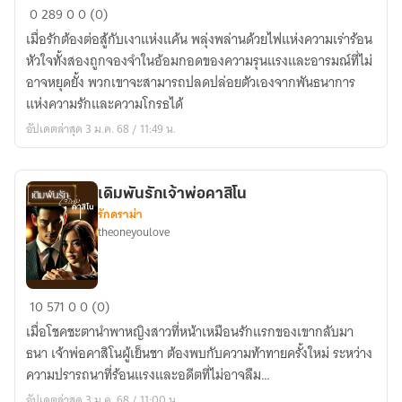
กุหลาบ
0
289
0
0 (0)
ใน
เมื่อรักต้องต่อสู้กับเงาแห่งแค้น พลุ่งพล่านด้วยไฟแห่งความเร่าร้อน
กรง
หัวใจทั้งสองถูกจองจำในอ้อมกอดของความรุนแรงและอารมณ์ที่ไม่
ใจ
อาจหยุดยั้ง พวกเขาจะสามารถปลดปล่อยตัวเองจากพันธนาการ
แห่งความรักและความโกรธได้
อัปเดตล่าสุด 3 ม.ค. 68 / 11:49 น.
เดิมพันรักเจ้าพ่อคาสิโน
รักดราม่า
theoneyoulove
เดิม
10
571
0
0 (0)
พัน
เมื่อโชคชะตานำพาหญิงสาวที่หน้าเหมือนรักแรกของเขากลับมา
รัก
ธนา เจ้าพ่อคาสิโนผู้เย็นชา ต้องพบกับความท้าทายครั้งใหม่ ระหว่าง
เจ้า
ความปรารถนาที่ร้อนแรงและอดีตที่ไม่อาจลืม…
พ่อ
อัปเดตล่าสุด 3 ม.ค. 68 / 11:00 น.