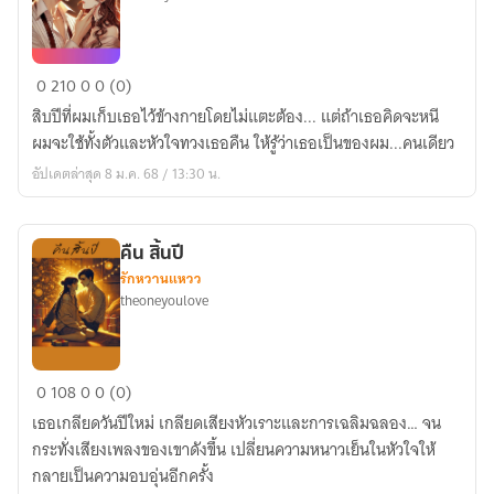
เล่ห์
0
210
0
0 (0)
รัก
สิบปีที่ผมเก็บเธอไว้ข้างกายโดยไม่แตะต้อง... แต่ถ้าเธอคิดจะหนี
ประธาน
ผมจะใช้ทั้งตัวและหัวใจทวงเธอคืน ให้รู้ว่าเธอเป็นของผม...คนเดียว
หนุ่ม
อัปเดตล่าสุด 8 ม.ค. 68 / 13:30 น.
คืน สิ้นปี
รักหวานแหวว
theoneyoulove
คืน
0
108
0
0 (0)
สิ้น
เธอเกลียดวันปีใหม่ เกลียดเสียงหัวเราะและการเฉลิมฉลอง… จน
ปี
กระทั่งเสียงเพลงของเขาดังขึ้น เปลี่ยนความหนาวเย็นในหัวใจให้
กลายเป็นความอบอุ่นอีกครั้ง