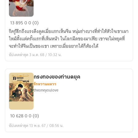
รัตติกาล
13
895
0
0 (0)
รัก
ริครู้สึกถึงแรงดึงดูดเมื่อแรกเห็นจีน หนุ่มร่างบางที่ทำให้หัวใจเขาเผา
มาเฟีย
ไหม้ตั้งแต่ครั้งแรกที่เห็นหน้า ในโลกมืดของมาเฟีย เขาจะไม่หยุดที่
ร้าย
จะทำให้จีนเป็นของเขา เพราะเมื่ออยากได้ก็ต้องได้
อัปเดตล่าสุด 3 ม.ค. 68 / 10:32 น.
กรงทองของท่านดยุค
รักหวานแหวว
theoneyoulove
กรง
10
628
0
0 (0)
ทอง
อัปเดตล่าสุด 13 พ.ย. 67 / 08:56 น.
ของ
ท่าน