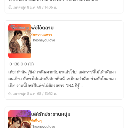
อัปเดตล่าสุด 8 ม.ค. 68 / 14:06 น.
พ่อไอ้ฉลาม
รักหวานแหวว
Theoneyoulove
พ่อ
0
138
0
0 (0)
ไอ้
เห้ย! กำนัน รู้ยัง? เพลินตากลับมาแล้วโว้ย! แต่คราวนี้ไม่ได้กลับมา
ฉลาม
คนเดียว ดันพาไอ้แสบตัวน้อยที่หน้าเหมือนกำนันอย่างกับโขลกมา
เป๊ะ! งานนี้ใครเป็นพ่อไม่ต้องตรวจ DNA ก็รู้...
อัปเดตล่าสุด 8 ม.ค. 68 / 13:52 น.
เล่ห์รักประธานหนุ่ม
รักอื่นๆ
Theoneyoulove