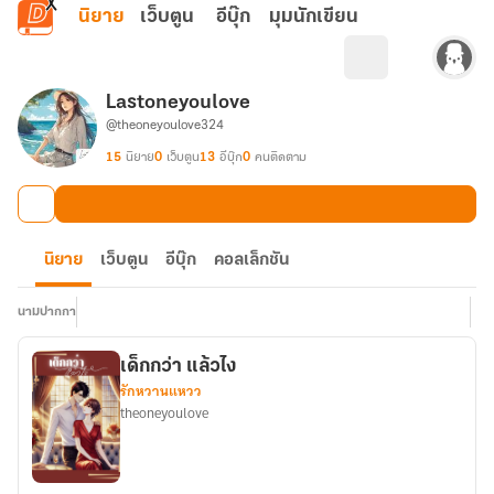
ข้ามไปยังเนื้อหาหลัก
นิยาย
เว็บตูน
อีบุ๊ก
มุมนักเขียน
Lastoneyoulove
@theoneyoulove324
15
นิยาย
0
เว็บตูน
13
อีบุ๊ก
0
คนติดตาม
นิยาย
เว็บตูน
อีบุ๊ก
คอลเล็กชัน
นามปากกา
เด็กกว่า แล้วไง
รักหวานแหวว
theoneyoulove