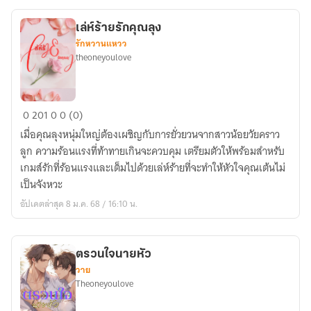
เล่ห์ร้ายรักคุณลุง
รักหวานแหวว
theoneyoulove
เล่ห์
0
201
0
0 (0)
ร้าย
เมื่อคุณลุงหนุ่มใหญ่ต้องเผชิญกับการยั่วยวนจากสาวน้อยวัยคราว
รัก
ลูก ความร้อนแรงที่ท้าทายเกินจะควบคุม เตรียมตัวให้พร้อมสำหรับ
คุณ
เกมส์รักที่ร้อนแรงและเต็มไปด้วยเล่ห์ร้ายที่จะทำให้หัวใจคุณเต้นไม่
ลุง
เป็นจังหวะ
อัปเดตล่าสุด 8 ม.ค. 68 / 16:10 น.
ตรวนใจนายหัว
วาย
Theoneyoulove