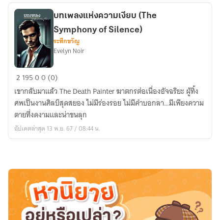
ดยุค
บทเพลงแห่งความเงียบ (The
Symphony of Silence)
ระทึกขวัญ
Evelyn Noir
บทเพลง
2
195
0
0 (0)
แห่ง
เขากลับมาแล้ว The Death Painter ฆาตกรต่อเนื่องอัจฉริยะ ผู้ทิ้ง
ความ
ศพเป็นงานศิลป์สุดสยอง ไม่มีร่องรอย ไม่มีคำบอกลา…มีเพียงความ
เงียบ
ตายที่งดงามและน่าขนลุก
(The
อัปเดตล่าสุด 13 พ.ย. 67 / 08:44 น.
Symphony
of
Silence)