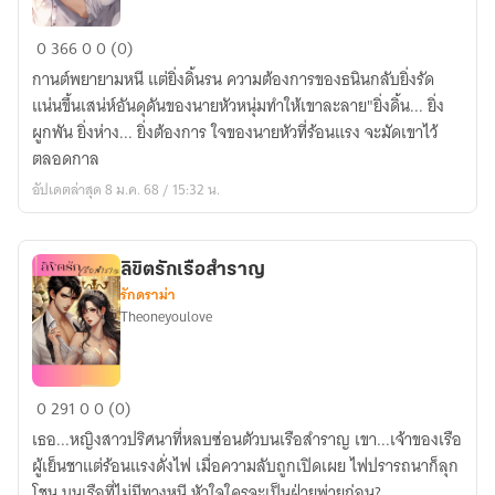
ตรวน
0
366
0
0 (0)
ใจ
กานต์พยายามหนี แต่ยิ่งดิ้นรน ความต้องการของธนินกลับยิ่งรัด
นาย
แน่นขึ้นเสน่ห์อันดุดันของนายหัวหนุ่มทำให้เขาละลาย"ยิ่งดิ้น... ยิ่ง
หัว
ผูกพัน ยิ่งห่าง... ยิ่งต้องการ ใจของนายหัวที่ร้อนแรง จะมัดเขาไว้
ตลอดกาล
อัปเดตล่าสุด 8 ม.ค. 68 / 15:32 น.
ลิขิตรักเรือสำราญ
รักดราม่า
Theoneyoulove
ลิขิต
0
291
0
0 (0)
รัก
เธอ...หญิงสาวปริศนาที่หลบซ่อนตัวบนเรือสำราญ เขา...เจ้าของเรือ
เรือ
ผู้เย็นชาแต่ร้อนแรงดั่งไฟ เมื่อความลับถูกเปิดเผย ไฟปรารถนาก็ลุก
สำราญ
โชน บนเรือที่ไม่มีทางหนี หัวใจใครจะเป็นฝ่ายพ่ายก่อน?