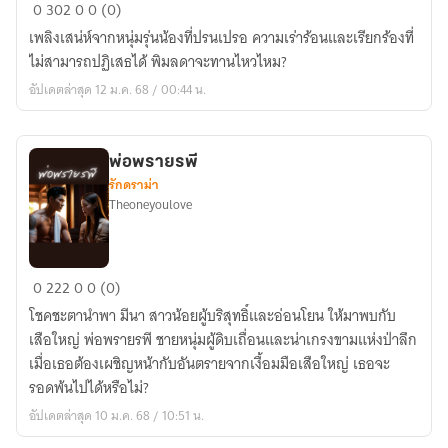
เด็ก
0
302
0
0 (0)
กว่า
เพลิงเสน่ห์จากหนุ่มรุ่นน้องที่ปรนเปรอ ความเร่าร้อนและเรียกร้องที่
แล้ว
ไม่สามารถปฏิเสธได้ พิมลดาจะทานไหวไหม?
ไง
อัปเดตล่าสุด 12 ม.ค. 68 / 00:44 น.
พ่อพรายรพี
รักดราม่า
Theoneyoulove
พ่อ
0
222
0
0 (0)
พราย
โชคชะตานำพา มีนา สาวน้อยผู้บริสุทธิ์และอ่อนโยน ให้มาพบกับ
รพี
เสือใหญ่ พ่อพรายรพี ชายหนุ่มผู้ดิบเถื่อนและน่าเกรงขามแห่งป่าลึก
เมื่อเธอต้องเผชิญหน้ากับอันตรายจากเงื้อมมือเสือใหญ่ เธอจะ
รอดพ้นไปได้หรือไม่?
อัปเดตล่าสุด 10 ม.ค. 68 / 10:51 น.