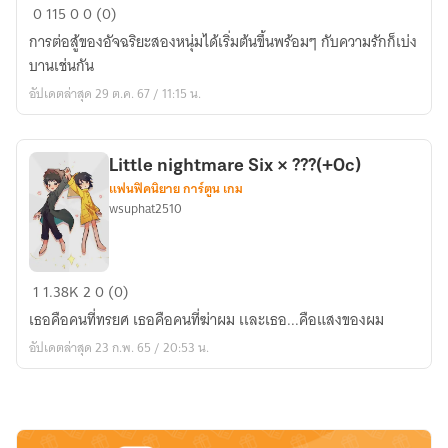
Love
0
115
0
0 (0)
is
การต่อสู้ของอัจฉริยะสองหนุ่มได้เริ่มต้นขึ้นพร้อมๆ กับความรักก็เบ่ง
war
บานเช่นกัน
:
อัปเดตล่าสุด 29 ต.ค. 67 / 11:15 น.
PR
Little nightmare Six × ???(+Oc)
แฟนฟิคนิยาย การ์ตูน เกม
wsuphat2510
Little
1
1.38K
2
0 (0)
nightmare
เธอคือคนที่ทรยศ เธอคือคนที่ฆ่าผม เเละเธอ...คือแสงของผม
Six
อัปเดตล่าสุด 23 ก.พ. 65 / 20:53 น.
×
???
(+Oc)