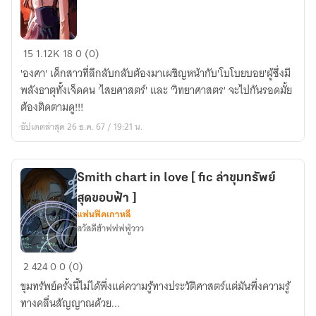
all)
Boboiboy
15
1.12K
18
0 (0)
oc
'องศา' เด็กสาวที่ลึกลับกลับต้องมาเผชิญหน้ากับ'โบโบยบอย'ผู้ซึ่งมี
ความ
พลังธาตุทั้งเจ็ดคน 'ไสยศาสตร์' และ 'วิทยาศาสตร' จะไปกันรอดมั้ย
ปรารถนา
ต้องติดตามดู!!!
อัปเดตล่าสุด 26 ธ.ค. 67 / 19:21 น.
Smith chart in love [ fic ล่าขุมทรัพย์
สุดขอบฟ้า ]
แฟนฟิคเกาหลี
สวัสดีฮ้าฟฟฟฟู่ววว
Smith
2
424
0
0 (0)
chart
ขุมทรัพย์ครั้งนี้ไม่ได้พึ่งแค่ความรู้ทางประวัติศาสตร์แต่มันพึ่งความรู้
in
ทางคลื่นสัญญาณด้วย...
love