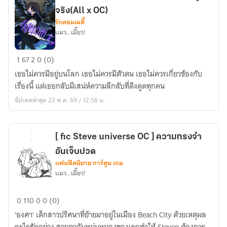
จริง(All x OC)
รักคอมเมดี้
เเมว...เมี๊ยว!
[
1
67
2
0 (0)
Winx
เธอไม่ควรมีอยู่บนโลก เธอไม่ควรมีตัวตน เธอไม่ควรเกี่ยวข้องกับ
Club
เรื่องนี้ แต่เธอกลับมีเสน่ห์ความลึกลับที่ดึงดูดทุกคน
fic
อัปเดตล่าสุด 22 พ.ค. 69 / 12:58 น.
OC
]
แฟ
[ fic Steve universe OC ] ความทรงจำ
รี่
อันเจ็บปวด
ที่
แฟนฟิคนิยาย การ์ตูน เกม
ไม่
เเมว...เมี๊ยว!
ควร
มี
[
0
110
0
0 (0)
อยู่
fic
จริง(All
'องศา' เด็กสาวปริศนาที่ย้ายมาอยู่ในเมือง Beach City ด้วยเหตุผล
Steve
x