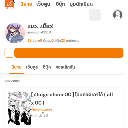
ข้ามไปยังเนื้อหาหลัก
นิยาย
เว็บตูน
อีบุ๊ก
มุมนักเขียน
เเมว...เมี๊ยว!
@wsuphat2510
23
นิยาย
0
เว็บตูน
0
อีบุ๊ก
23
คนติดตาม
นิยาย
เว็บตูน
อีบุ๊ก
คอลเล็กชัน
นามปากกา
[ shugo chara OC ] โอบกอดเอาไว้ ( all
x OC )
รักหวานแหวว
เเมว...เมี๊ยว!