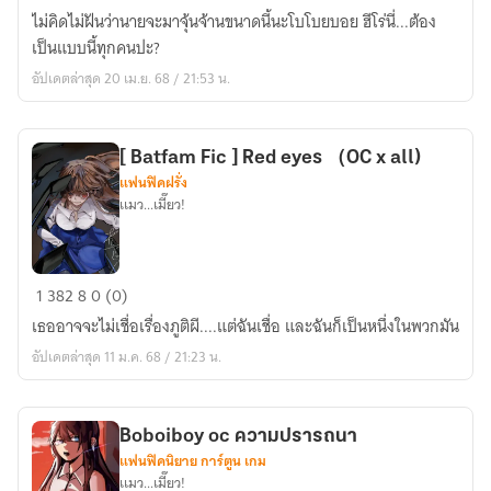
×
ไม่คิดไม่ฝันว่านายจะมาจุ้นจ้านขนาดนี้นะโบโบยบอย ฮีโร่นี่...ต้อง
Oc⟩
เป็นแบบนี้ทุกคนปะ?
Yaoi
อัปเดตล่าสุด 20 เม.ย. 68 / 21:53 น.
[ Batfam Fic ] Red eyes （OC x all)
แฟนฟิคฝรั่ง
เเมว...เมี๊ยว!
[
1
382
8
0 (0)
Batfam
เธออาจจะไม่เชื่อเรื่องภูติผี....แต่ฉันเชื่อ และฉันก็เป็นหนึ่งในพวกมัน
Fic
อัปเดตล่าสุด 11 ม.ค. 68 / 21:23 น.
]
Red
eyes
Boboiboy oc ความปรารถนา
（OC
แฟนฟิคนิยาย การ์ตูน เกม
x
เเมว...เมี๊ยว!