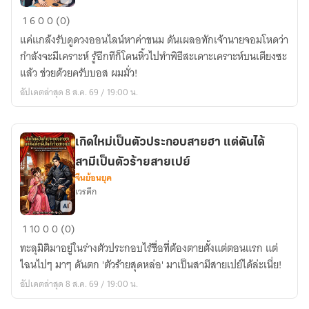
ประทานโทษ
1
6
0
0 (0)
ครับ
แค่แกล้งรับดูดวงออนไลน์หาค่าขนม ดันเผลอทักเจ้านายจอมโหดว่า
บอส
กำลังจะมีเคราะห์ รู้อีกทีก็โดนหิ้วไปทำพิธีสะเดาะเคราะห์บนเตียงซะ
ผม
แล้ว ช่วยด้วยครับบอส ผมมั่ว!
ไม่ใช่
อัปเดตล่าสุด 8 ส.ค. 69 / 19:00 น.
หมอดู!
เกิดใหม่เป็นตัวประกอบสายฮา แต่ดันได้
สามีเป็นตัวร้ายสายเปย์
จีนย้อนยุค
เวรดึก
เกิด
1
10
0
0 (0)
ใหม่
ทะลุมิติมาอยู่ในร่างตัวประกอบไร้ชื่อที่ต้องตายตั้งแต่ตอนแรก แต่
เป็น
ไฉนไปๆ มาๆ ดันตก 'ตัวร้ายสุดหล่อ' มาเป็นสามีสายเปย์ได้ล่ะเนี่ย!
ตัวประกอบ
อัปเดตล่าสุด 8 ส.ค. 69 / 19:00 น.
สาย
ฮา