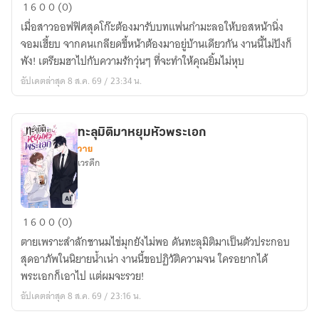
บอส
1
6
0
0 (0)
คะ
เมื่อสาวออฟฟิศสุดโก๊ะต้องมารับบทแฟนกำมะลอให้บอสหน้านิ่ง
ขอ
จอมเฮี้ยบ จากคนเกลียดขี้หน้าต้องมาอยู่บ้านเดียวกัน งานนี้ไม่ปังก็
หยุ
พัง! เตรียมฮาไปกับความรักวุ่นๆ ที่จะทำให้คุณยิ้มไม่หุบ
มที
อัปเดตล่าสุด 8 ส.ค. 69 / 23:34 น.
ทะลุมิติมาหยุมหัวพระเอก
วาย
เวรดึก
ทะลุ
1
6
0
0 (0)
มิติ
ตายเพราะสำลักชานมไข่มุกยังไม่พอ ดันทะลุมิติมาเป็นตัวประกอบ
มา
สุดอาภัพในนิยายน้ำเน่า งานนี้ขอปฏิวัติความจน ใครอยากได้
หยุ
พระเอกก็เอาไป แต่ผมจะรวย!
ม
อัปเดตล่าสุด 8 ส.ค. 69 / 23:16 น.
หัว