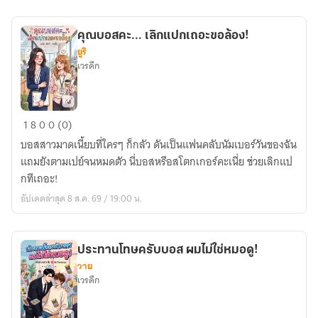
จาก
การ
คุณบอสคะ... เลิกแปกเถอะขอล้อง!
คลั่ง
ยูริ
รัก
เวรดึก
(รับ
เฉพาะ
เงินสด
คุณ
1
8
0
0 (0)
เท่านั้น!)
บอส
บอสสาวมาดเนี้ยบที่ใครๆ ก็กลัว ดันเป็นแฟนคลับนัมเบอร์วันของฉัน
คะ...
แถมยังตามเปย์จนหมดตัว นี่บอสหรือสโตกเกอร์คะเนี่ย ช่วยเลิกแป
เลิก
กทีเถอะ!
แป
อัปเดตล่าสุด 8 ส.ค. 69 / 19:00 น.
ก
เถอะ
ขอ
ประทานโทษครับบอส ผมไม่ใช่หมอดู!
ล้อง!
วาย
เวรดึก