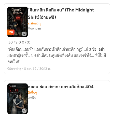
พระเอก
"คืนกะดึก ตึกกินคน" (The Midnight
Shift)(อ่านฟรี)
ระทึกขวัญ
Moonbim
จบ
"คืน
30
49
0
0 (0)
กะ
"เงินเดือนแสนห้า แลกกับการเฝ้าตึกเก่ากะดึก กฎมีแค่ 3 ข้อ: อย่า
ดึก
มองตาผู้เช่าชั้น 4, อย่าเปิดประตูหลังเที่ยงคืน และจงจำไว้... ที่นี่ไม่มี
ตึก
คนเป็น!"
กิน
อัปเดตล่าสุด 8 ส.ค. 69 / 20:12 น.
คน"
(The
Midnight
หลอน ซ่อน สวาท: ความลับห้อง 404
Shift)
รักอื่นๆ
(อ่าน
เวรดึก
ฟรี)