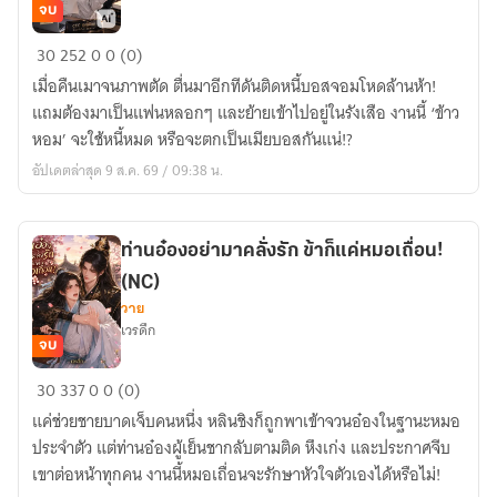
จบ
รัก
30
252
0
0 (0)
วุ่น
เมื่อคืนเมาจนภาพตัด ตื่นมาอีกทีดันติดหนี้บอสจอมโหดล้านห้า!
วาย
แถมต้องมาเป็นแฟนหลอกๆ และย้ายเข้าไปอยู่ในรังเสือ งานนี้ ‘ข้าว
ของ
หอม’ จะใช้หนี้หมด หรือจะตกเป็นเมียบอสกันแน่!?
ยัย
อัปเดตล่าสุด 9 ส.ค. 69 / 09:38 น.
ตัว
แสบ
กับ
ท่านอ๋องอย่ามาคลั่งรัก ข้าก็แค่หมอเถื่อน!
บอส
(NC)
จอม
วาย
โหด(NC)
เวรดึก
จบ
ท่าน
30
337
0
0 (0)
อ๋อง
แค่ช่วยชายบาดเจ็บคนหนึ่ง หลินชิงก็ถูกพาเข้าจวนอ๋องในฐานะหมอ
อย่า
ประจำตัว แต่ท่านอ๋องผู้เย็นชากลับตามติด หึงเก่ง และประกาศจีบ
มา
เขาต่อหน้าทุกคน งานนี้หมอเถื่อนจะรักษาหัวใจตัวเองได้หรือไม่!
คลั่ง