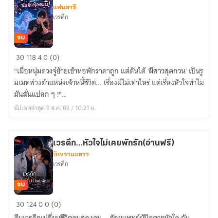
แฟนตาซี
เวรดึก
จบ
ผี
30
118
4
0 (0)
ห้อง
"เมื่อหนุ่มดวงจู๋ย้ายเข้าหอพักราคาถูก แต่ดันได้ 'ผีสาวสุดกวน' เป็นรู
โน้น
มเมทพ่วงตำแหน่งเจ้าหนี้ชีวิต... เรื่องผีไม่เท่าไหร่ แต่เรื่องหัวใจทำไม
โทษ
มันสั่นแปลก ๆ !"…
ที
อัปเดตล่าสุด 9 ส.ค. 69 / 10:21 น.
ครับ...
นั่น
มัน
เวรดึก…หัวใจไม่เคยพักรัก(อ่านฟรี)
ห้อง
รักหวานแหวว
ผม!
เวรดึก
จบ
เวร
30
124
0
0 (0)
ดึก…