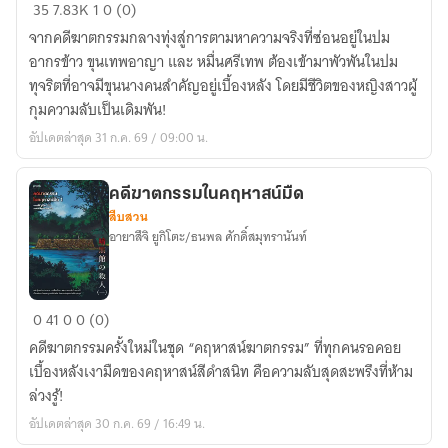
คดี
35
7.83K
1
0 (0)
ข้าวสาร
จากคดีฆาตกรรมกลางทุ่งสู่การตามหาความจริงที่ซ่อนอยู่ในปม
ปริศนา
อากรข้าว ขุนเทพอาญา และ หมื่นศรีเทพ ต้องเข้ามาพัวพันในปม
ข้าว
ทุจริตที่อาจมีขุนนางคนสำคัญอยู่เบื้องหลัง โดยมีชีวิตของหญิงสาวผู้
เปลือก
กุมความลับเป็นเดิมพัน!
[กรมนา]
อัปเดตล่าสุด 31 ก.ค. 69 / 09:00 น.
-
(อ่าน
ฟรี
คดีฆาตกรรมในคฤหาสน์มืด
สืบสวน
จนจบ)
อายาสึจิ ยูกิโตะ/ธนพล ศักดิ์สมุทรานันท์
คดี
0
41
0
0 (0)
ฆาตกรรม
คดีฆาตกรรมครั้งใหม่ในชุด “คฤหาสน์ฆาตกรรม” ที่ทุกคนรอคอย
ใน
เบื้องหลังเงามืดของคฤหาสน์สีดำสนิท คือความลับสุดสะพรึงที่ห้าม
คฤหาสน์
ล่วงรู้!
มืด
อัปเดตล่าสุด 30 ก.ค. 69 / 16:49 น.