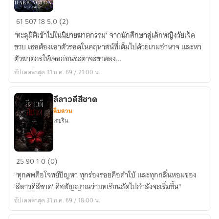
ลิขิต
61
507
18
5.0 (2)
รัก
‘ทะลุมิติเข้าไปในนิยายฆาตกรรม’ จากนักศึกษาสู่เด็กหญิงวัยเจ็ด
อันตราย
ขวบ เธอต้องเอาตัวรอดในคฤหาสน์ที่เต็มไปด้วยเกมอำนาจ และหา
ใต้
ตัวฆาตกรให้เจอก่อนชะตาจะขาดลง...
เงา
อัปเดตล่าสุด 31 ก.ค. 69 / 21:00 น.
ฆาตกรรม
[มี
e-
ลีลาวดีสีชาด
สืบสวน
book]
เรขริน
ลีลา
25
90
1
0 (0)
วดี
"ทุกศพคือโจทย์ปัญหา ทุกร่องรอยคือคำใบ้ และทุกกลิ่นหอมของ
สี
'ลีลาวดีสีชาด' คือสัญญาณว่าบทเรียนถัดไปกำลังจะเริ่มขึ้น"
ชาด
อัปเดตล่าสุด 31 ก.ค. 69 / 18:00 น.