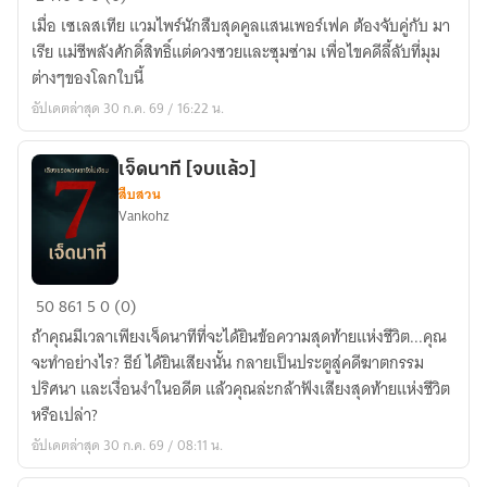
คดี
เมื่อ เซเลสเทีย แวมไพร์นักสืบสุดคูลแสนเพอร์เฟค ต้องจับคู่กับ มา
ลับ
เรีย แม่ชีพลังศักดิ์สิทธิ์แต่ดวงซวยและซุมซ่าม เพื่อไขคดีลี้ลับที่มุม
ของ
ต่างๆของโลกใบนี้
คู่หู
อัปเดตล่าสุด 30 ก.ค. 69 / 16:22 น.
นักสืบ
แวมไพร์
กับ
เจ็ดนาที [จบแล้ว]
สืบสวน
แม่
Vankohz
ชีพ
ลัง
ศักดิ์สิทธิ์
เจ็ด
[Yuri]
50
861
5
0 (0)
นาที
ถ้าคุณมีเวลาเพียงเจ็ดนาทีที่จะได้ยินข้อความสุดท้ายแห่งชีวิต...คุณ
[จบ
จะทำอย่างไร? ธีย์ ได้ยินเสียงนั้น กลายเป็นประตูสู่คดีฆาตกรรม
แล้ว]
ปริศนา และเงื่อนงำในอดีต แล้วคุณล่ะกล้าฟังเสียงสุดท้ายแห่งชีวิต
หรือเปล่า?
อัปเดตล่าสุด 30 ก.ค. 69 / 08:11 น.