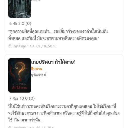
บันทึก
6
45
3
0 (0)
เคส
"ทุกความผิดที่คุณเคยทำ... รอยยิ้มกว้างของเงาดำนั้นเห็นมัน
เงา
ทั้งหมด และวันนี้ มันจะมาตามทวงคืนความผิดของคุณ"
สีดำ
อัปเดตล่าสุด 1 ส.ค. 69 / 16:50 น.
เกมปริศนา ท้าให้ตาย!
สืบสวน
ธุวัฒธรรพ์
เกม
7
752
10
0 (0)
ปริศนา
นี่ไม่ใช่แค่การถอดรหัสปริศนาธรรมดาที่คุณเคยเจอ ไม่ใช่ปริศนาที่
ท้า
จะใช้ทักษะภาษา การคิดคำนวณ หรือความรู้ทั่วไปก็จะไขได้ คุณต้อง
ให้
ใช้ 'กึ๋น' มากกว่านั้น...
ตาย!
อัปเดตล่าสุด 1 ส.ค. 69 / 11:48 น.