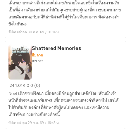
เมื่อพยาบาลสาวที่เก่งเเละไม่เคยรักชายใจเธอหยิ่งในเรื่องความรัก
ลับ
เป็นที่สุด กลับมาพ่ายเเก้ให้กับคุณชายสายผู้กองที่สาวชอบมากมาย
ลวง
เเละดันมาเจอกับคดีที่น่าพิศวงที่ไม่รู้ว่าใครคือฆาตกร ทั้งสองจะทำ
ใจ
ยังไงกันนะ
อัปเดตล่าสุด 30 ก.ค. 69 / 01:14 น.
Shattered Memories
สืบสวน
ItzLost
Shattered
24
1.01K
0
0 (0)
Memories
Noel เด็กชายปริศนา เมื่อสองปีก่อนถูกช่วยเหลือโดย หัวหน้าเจ้า
หน้าที่ตำรวจแผนกพิเศษ3 เพื่อตามหาความทรงจำที่หายไป เขาได้
ไปพัวพันกับองค์กรที่ลักพาตัวผู้คนไปทดลอง และเขามีความ
เกี่ยวข้องบางอย่างกับองค์กรนี้
อัปเดตล่าสุด 29 ก.ค. 69 / 16:48 น.