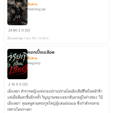
สืบสวน
Twitching tail
เงา
24
80
2
0 (0)
ที่
อัปเดตล่าสุด 1 ส.ค. 69 / 14:38 น.
สิบ
สาม
The
หยกเปื้อนเลือด
สืบสวน
Thirteenth
Megumiji
Shadow
หยก
2
16
0
0 (0)
เปื้อน
เมิ่งเหยา ตำรวจหญิงแห่งกองปราบปรามโดนยิงเสียชีวิตในหน้าทีา
เลือด
แต่เมื่อลืมตาขึ้นอีกครั้ง วิญญาณของเธอกลับมาอยู่ในร่างของ ‘ไป๋
เมิ่งเหยา’ คุณหนูสามตระกูลใหญ่ผู้แสนอ่อนแอ ซึ่งกำลังจะตาย
เพราะโดนวางยา