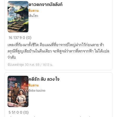
ดาวตกจากบัลลังก์
สืบสวน
เสินโชว
ดาวตก
16
137
9
0 (0)
จาก
เพลงที่ร้องมาทั้งชีวิต คือแผนที่ที่อาจารย์ใหญ่ฝากไว้ก่อนตาย ห้า
บัลลังก์
ดรุณีที่สูญเสียบ้านในคืนเดียว จะพิสูจน์ว่าดาวที่ตกจากฟ้า ไม่ได้แปล
ว่าดับ
อัปเดตล่าสุด 30 ก.ค. 69 / 14:13 น.
คดีรัก ลับ ลวง ใจ
สืบสวน
Bebe kasine
คดี
5
51
0
0 (0)
รัก