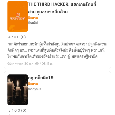
THE THIRD HACKER: แฮกเกอร์คนที่
สาม กุมชะตาหมื่นล้าน
สืบสวน
ป์นแก็ป
THE
4
7
0
0 (0)
THIRD
"แกคิดว่าแฮกเกอร์กลุ่มนั้นกำลังสูบเงินประเทศเหรอ? ปลูกฝังความ
HACKER:
คิดผิดๆ นะ... เพราะคนที่สูบเงินตัวจริงน่ะ คือนั่งอยู่ข้างๆ พวกแกนี่
แฮกเกอร์
ไง"พบกับการไต่เต้าของอัจฉริยะถังแตก สู่ 'มหาเศรษฐีเงามืด'
คน
อัปเดตล่าสุด 30 ก.ค. 69 / 08:11 น.
ที่
สาม
กุม
กฎเหล็กตึก19
สืบสวน
ชะตา
monyous
หมื่น
ล้าน
กฎ
5
4
0
0 (0)
เหล็ก