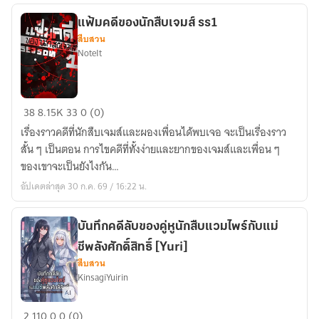
แฟ้มคดีของนักสืบเจมส์ ss1
สืบสวน
NoteIt
แฟ้ม
38
8.15K
33
0 (0)
คดี
เรื่องราวคดีที่นักสืบเจมส์และผองเพื่อนได้พบเจอ จะเป็นเรื่องราว
ของ
สั้น ๆ เป็นตอน การไขคดีที่ทั้งง่ายและยากของเจมส์และเพื่อน ๆ
นักสืบ
ของเขาจะเป็นยังไงกัน…
เจมส์
อัปเดตล่าสุด 30 ก.ค. 69 / 16:22 น.
ss1
บันทึกคดีลับของคู่หูนักสืบแวมไพร์กับแม่
ชีพลังศักดิ์สิทธิ์ [Yuri]
สืบสวน
KinsagiYuirin
บันทึก
2
110
0
0 (0)