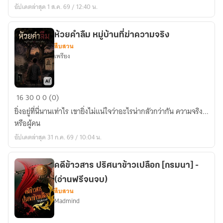
อัปเดตล่าสุด 1 ส.ค. 69 / 12:40 น.
ห้วยคำลืม หมู่บ้านที่ฆ่าความจริง
สืบสวน
เพรียง
ห้วย
16
30
0
0 (0)
คำ
ยิ่งอยู่ที่นี่นานเท่าไร เขายิ่งไม่แน่ใจว่าอะไรน่ากลัวกว่ากัน ความจริง...
ลืม
หรือผู้คน
หมู่บ้าน
อัปเดตล่าสุด 31 ก.ค. 69 / 10:04 น.
ที่
ฆ่า
ความ
คดีข้าวสาร ปริศนาข้าวเปลือก [กรมนา] -
จริง
(อ่านฟรีจนจบ)
สืบสวน
Madmind