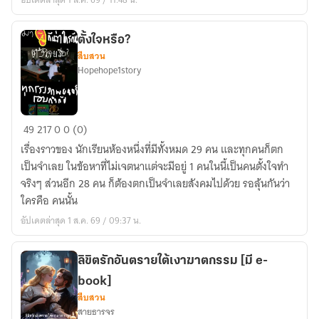
ตั้งใจหรือ?
สืบสวน
Hopehope1story
ตั้งใจ
49
217
0
0 (0)
หรือ?
เรื่องราวของ นักเรียนห้องหนึ่งที่มีทั้งหมด 29 คน และทุกคนก็ตก
เป็นจำเลย ในข้อหาที่ไม่เจตนาแต่จะมีอยู่ 1 คนในนี้เป็นคนตั้งใจทำ
จริงๆ ส่วนอีก 28 คน ก็ต้องตกเป็นจำเลยสังคมไปด้วย รอลุ้นกันว่า
ใครคือ คนนั้น
อัปเดตล่าสุด 1 ส.ค. 69 / 09:37 น.
ลิขิตรักอันตรายใต้เงาฆาตกรรม [มี e-
book]
สืบสวน
สายธารจร