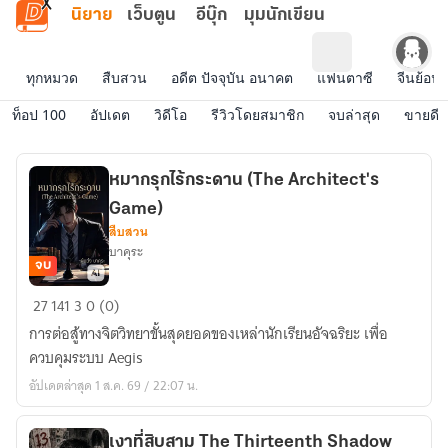
ข้ามไปยังเนื้อหาหลัก
นิยาย
เว็บตูน
อีบุ๊ก
มุมนักเขียน
ทุกหมวด
สืบสวน
อดีต ปัจจุบัน อนาคต
แฟนตาซี
จีนย้อนย
ท็อป 100
อัปเดต
วิดีโอ
รีวิวโดยสมาชิก
จบล่าสุด
ขายดี
หมากรุกไร้กระดาน (The Architect's
Game)
สืบสวน
บาคุระ
จบ
หมาก
27
141
3
0 (0)
รุก
การต่อสู้ทางจิตวิทยาขั้นสุดยอดของเหล่านักเรียนอัจฉริยะ เพื่อ
ไร้
ควบคุมระบบ Aegis
กระดาน
อัปเดตล่าสุด 1 ส.ค. 69 / 22:07 น.
(The
Architect's
Game)
เงาที่สิบสาม The Thirteenth Shadow