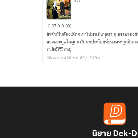
นิติชัช
ซามูไร
0
97
0
0 (0)
ผู้
ข้าจำเป็นต้องเลือกเขาให้มาเป็นบุตรบุญธรรมของข้
พิทักษ์
ของตระกูลโนมูกะ กับผลประโยชน์ของตระกูลฮิเดะเอาไ
ตะยังมีชีวิตอยู่
อัปเดตล่าสุด 26 พ.ค. 69 / 19:29 น.
นิยาย Dek-D