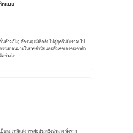
ก๊กแมน
กั่นห้าวเป้ง)​ ต้องหลุดมิติกลับไปสู่ยุคจีนโบราณ​ ไป
น​ ความอลหม่านในราชสำนักและตัวเธอเองจะเอาตัว
ด้อย่างไร
็นสมรภูมิแห่งการต่อสู้ช่วงชิงอำนาจ ทั้งจาก