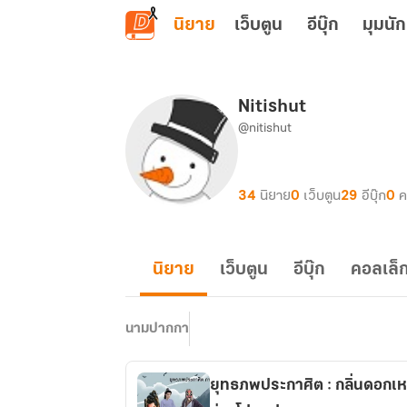
ข้ามไปยังเนื้อหาหลัก
นิยาย
เว็บตูน
อีบุ๊ก
มุมนัก
Nitishut
@nitishut
34
นิยาย
0
เว็บตูน
29
อีบุ๊ก
0
ค
นิยาย
เว็บตูน
อีบุ๊ก
คอลเล็ก
นามปากกา
ยุทธภพประกาศิต : กลิ่นดอกเหมยโชยกรุ่น ยามพิรุณ