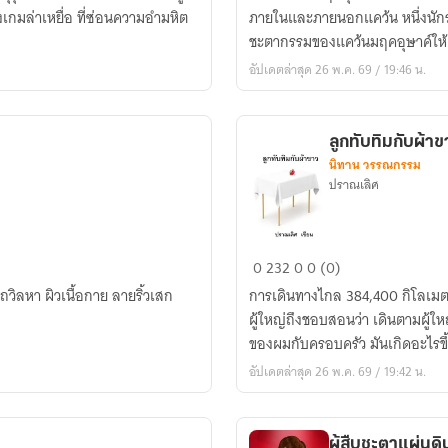
มฤค
ยงเกมล่าเหยื่อ ที่ซ่อนความอำมหิต
ภายในและภายนอกแคว้น หนึ่งนักรบผู้ทรนง และหนึ่งหญิงสาวผู้หาญกล้า ผู้จะมาพลิก
อุษา
ชะตากรรมของแคว้นมฤคอุษาค์ให
ค์
อัปเดตล่าสุด 26 พ.ค. 69 / 19:46 น.
ลูกทับทิมกับผ้า
นิทาน วรรณกรรม
ปราณเลิศ
ลูก
0
232
0
0 (0)
ทับทิม
การเดินทางไกล 384,400 กิโลเม
กับ
ผู้ใหญ่ถึงชอบสอนว่า เดินตามผู้ใหญ
ผ้า
ของผมกับครอบครัว มันเกิดอะไรข
ขาว
อัปเดตล่าสุด 26 พ.ค. 69 / 19:42 น.
ผู้สืบชะตาแผ่นดิน