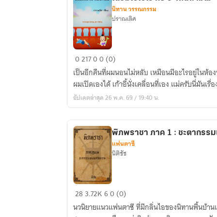
นิทาน วรรณกรรม
ปราณเลิศ
เลี่ยม
0
217
0
0 (0)
เร้
เป็นอีกคืนที่ผมนอนไม่หลับ เหมือนมีอะไรอยู่ในห้องของผม ม
เรไร
ผมเปิดเองได้ เก้าอี้นั่งเคลื่อนที่เอง แม่ครับนี่มันเร
กับ
อัปเดตล่าสุด 26 พ.ค. 69 / 19:40 น.
ระ
เด่น
ถาม
พิภพราชา ภาค 1 : ชะตากรรม
ไม
แฟนตาซี
นิติชัช
พิภพ
28
3.72K
6
0 (0)
ราชา
นวนิยายแนวแฟนตาซี ที่มีกลิ่นไอของนิทานพื้นบ้านแ
ภาค