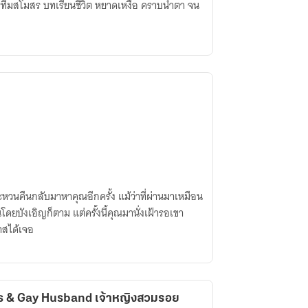
ารทีมสโมสร บทเรียนชีวิต หยาดเหงื่อ คราบน้ำตา จน
จะหวนคืนกลับมาหาคุณอีกครั้ง แม้ว่าที่ผ่านมาเหมือน
โดยบังเอิญก็ตาม แต่ครั้งนี้คุณมานั่งเฝ้ารอเขา
กาสได้เจอ
s & Gay Husband เจ้าหญิงสวมรอย