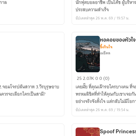
ดกาล
นักฟุตบอลอาชีพ เป็นโค้ช ผู้บริห
นัก
ประสบความสำเร็จ
ฟุตบอล
อัปเดตล่าสุด 26 พ.ค. 69 / 19:57 น.
หอคอยของหัวใจ
ซึ้งกินใจ
เมธีดล
หอคอย
25
2.07K
0
0 (0)
ของ
รปล้นสวาท 3.วีรบุรุษอาบ
เคยมั๊ย ที่คุณเฝ้ารอใครบางคน ที่
หัวใจ
ันควรจะเลือกใครเป็นสามี?
พรหมลิขิตที่ทำให้คุณกับเขาเจอกัน
อย่างจริงจังตั้งใจ แต่กลับไม่มีโอ
อัปเดตล่าสุด 26 พ.ค. 69 / 19:54 น.
Spoof Princes