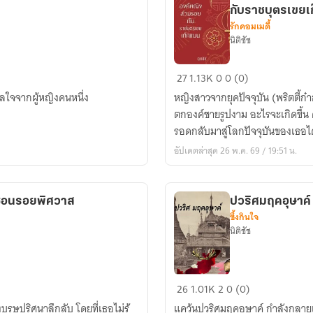
กับราชบุตรเขยเ
รักคอมเมดี้
นิติชัช
Spoof
27
1.13K
0
0 (0)
Princess
ใจจากผู้หญิงคนหนึ่ง
หญิงสาวจากยุคปัจจุบัน​ (พริตตี้ก๋า
&
ตกองค์ชายรูปงาม​ อะไรจะเกิดขึ้
Gay
รอด​กลับมาสู่โลกปัจจุบันของเธอไ
Husband
อัปเดตล่าสุด 26 พ.ค. 69 / 19:51 น.
เจ้า
หญิง
สวมรอย
ler เงาซ้อนซ่อนรอยพิศวาส
ปวริศมฤคอุษาค์
กับ
ซึ้งกินใจ
ราชบุตร
นิติชัช
เขย
เก๊ก
แมน
ปว
26
1.01K
2
0 (0)
ริศ
ุษปริศนาลึกลับ โดยที่เธอไม่รู้
แคว้นปวริศมฤคอุษาค์ กำลังกลายเป