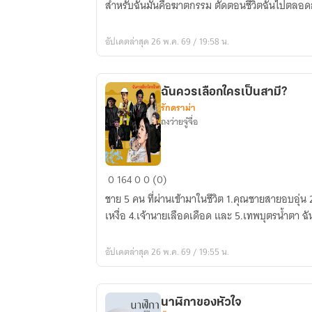
สำหรับฉันมันคือฆาตกรรม ตัดตอนชีวิตฉันไปตลอ
ระบำ
อัปเดตล่าสุด 26 พ.ค. 69 / 19:58 น.
ฉันควรเลือกใครเป็นสามี?
รักดราม่า
ถงว่ายจู๋จื่อ
ฉัน
0
164
0
0 (0)
ควร
ชาย 5 คน ที่ผ่านเข้ามาในชีวิต 1.คุณชายสายอบอุ่น 2.จอมโจ
เลือก
เหงื่อ 4.เจ้านายเลือดเดือด และ 5.เทพบุตรน้ำตา ฉ
ใคร
เป็น
อัปเดตล่าสุด 26 พ.ค. 69 / 19:55 น.
สามี?
นาฬิกาของหัวใจ