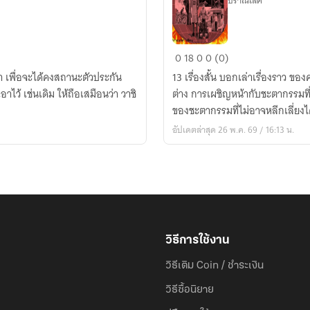
ปราณเลิศ
สถานการณ์
0
18
0
0 (0)
คับขัน
า เพื่อจะได้คงสถานะตัวประกัน
13 เรื่องสั้น บอกเล่าเรื่องราว ของ
ว้ เช่นเดิม ให้ถือเสมือนว่า วาชิ
ต่าง การเผชิญหน้ากับชะตากรรมท
ของชะตากรรมที่ไม่อาจหลีกเลี่ยงไ
อัปเดตล่าสุด 26 พ.ค. 69 / 16:13 น.
วิธีการใช้งาน
วิธีเติม Coin / ชำระเงิน
วิธีซื้อนิยาย