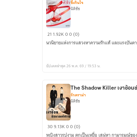
ซึ้งกินใจ
นิติชัช
นาฬิกา
21
1.92K
0
0 (0)
ของ
นวนิยายแห่งการแสวงหาความรักแท้ และแรงบันดาล
หัวใจ
อัปเดตล่าสุด 26 พ.ค. 69 / 19:53 น.
The Shadow Kil
รักดราม่า
นิติชัช
The
30
9.13K
0
0 (0)
Shadow
หญิงสาวรูปงาม ตกเป็นเหยื่อ เสน่หา กามารมณ์ของบุร