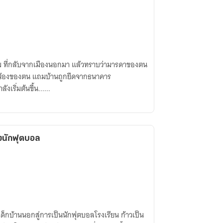
ุ่ม ที่กลับจากเมืองนอกมา แล้วทราบว่ามารดาของตน
ี่น้องของตน แถมบ้านถูกยึดจากธนาคาร
ริ่มต้นขึ้น......
งนักฟุตบอล
ด็กบ้านนอกสู่การเป็นนักฟุตบอลโรงเรียน ก้าวเป็น