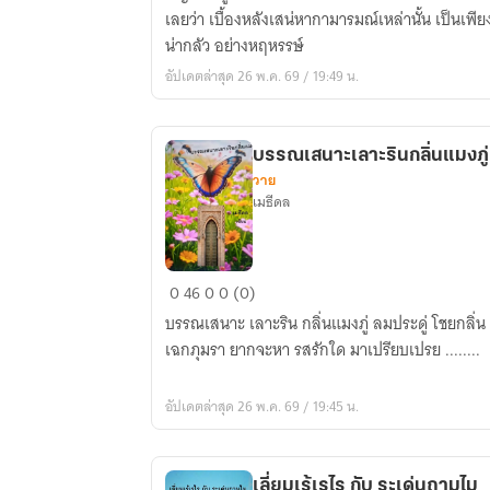
Killer
เลยว่า เบื้องหลังเสน่หากามารมณ์เหล่านั้น เป็นเพี
เงา
น่ากลัว อย่างหฤหรรษ์
ซ้อน
อัปเดตล่าสุด 26 พ.ค. 69 / 19:49 น.
ซ่อน
รอย
พิศวาส
บรรณเสนาะเลาะรินกลิ่นแมงภู่
วาย
เมธีดล
บรรณ
0
46
0
0 (0)
เสนาะ
บรรณเสนาะ เลาะริน กลิ่นแมงภู่ ลมประดู่ โชยกลิ่น ถวิลหา ผิวเนื้อกาย ลายริ้วเสก
เลาะ
เฉกภุมรา ยากจะหา รสรักใด มาเปรียบเปรย ........
ริน
กลิ่น
อัปเดตล่าสุด 26 พ.ค. 69 / 19:45 น.
แมง
ภู่
เลี่ยมเร้เรไร กับ ระเด่นถามไม