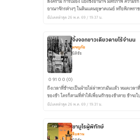
สงคราม การเมือง แย่งชิงอำนาจ มิตรภาพ ความรัก 
1
อาณาจักรต่างๆ ในดินแดนอุษาคเณย์ หรือพิภพราช
:
อัปเดตล่าสุด 26 พ.ค. 69 / 19:37 น.
ชะตา
กรรม
แห่ง
จิ้งจอกขาวเดียวดายไร้จำนน
องค์
ผจญภัย
รัชทายาท
นิติชัช
จิ้งจอก
0
91
0
0 (0)
ขาว
ถึงเวลาที่ข้าจะเป็นฝ่ายไล่ล่าพวกมันแล้ว หมดเวลาที
เดียว
ของข้า ใครก็ตามที่ทำให้เพื่อนรักของข้าตาย ข้าจะไป
ดาย
อัปเดตล่าสุด 26 พ.ค. 69 / 19:31 น.
ไร้
จำนน
ซามูไรผู้พิทักษ์
สืบสวน