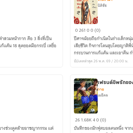
นิติชัช
มังกร
0
261
0
0 (0)
น้อย
ปีศาจน้อยถือกำเนิดในร่างเด็กหน
ซ่อน
เสียชีวิต กิจการโดนฮุบโดยญาติพ
เล็บ
กระบวนการแก้แค้น และเอาคืน กำลังเ
อัปเดตล่าสุด 26 พ.ค. 69 / 20:00 น.
เฟรนด์ชิพรักขอ
วาย
เมธีดล
เฟรนด์ชิพ
26
1.68K
4
0 (0)
รัก
 บางช่วงดูคล้ายอาชญากรรม แต่
บันทึกของนักฟุตบอลคนหนึ่ง จากเ
ของ