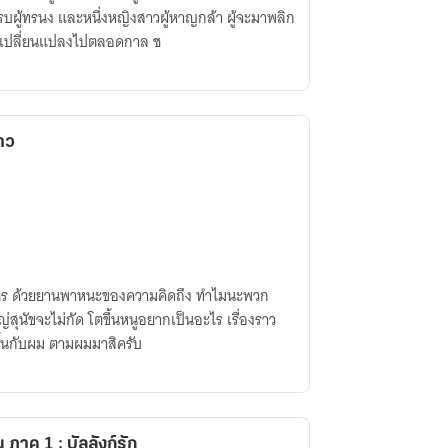
้เปลี่ยนแปลงไปตลอดกาล ช
ขาว
ตร ด้วยยานพาหนะของความคิดถึง ทำไมนะพวก
่สุนัขจะไม่กัด โตขึ้นหนูอยากเป็นอะไร เรื่องราว
ึ้นกับผม ตามผมมาสิครับ
 ภาค 1 : บัลลังก์รัก