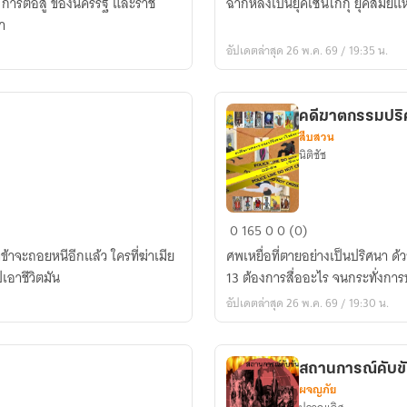
การต่อสู้ ของนครรัฐ และราช
ฉากหลังเป็นยุคเซ็นโกกุ ยุคสมัย
1
า
:
อัปเดตล่าสุด 26 พ.ค. 69 / 19:35 น.
เจาะ
ตำนาน
วีรบุรุษ
คดีฆาตกรรมปริศ
ซามูไร
สืบสวน
นิติชัช
คดี
0
165
0
0 (0)
ฆาตกรรม
่ข้าจะถอยหนีอีกแล้ว ใครที่ฆ่าเมีย
ศพเหยื่อที่ตายอย่างเป็นปริศนา ด้ว
ปริศนา
เอาชีวิตมัน
13 ต้องการสื่ออะ
ไพ่
อัปเดตล่าสุด 26 พ.ค. 69 / 19:30 น.
ทา
โรต์
สถานการณ์คับข
ผจญภัย