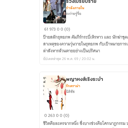
ร่วงโปรยปราย
กำลังภายใน
ถงว่ายจู๋จื่อ
ยุทธ
61
973
0
0 (0)
ภพ
ป้ายสลักยุทธภพ คัมภีร์กระบี่เหิรหาว และ นักฆ่าชุดดำสวมหน้ากาก คือ 3 สิ่งที่เป็น
ประกาศิต
สาเหตุของความวุ่นวายในยุทธภพ กับเป้าหมายการแก้แค้น 18 สุดยอดมือกระบี่ เหยื่อ
:
ล่าสังหารล้วนตายอย่างเป็นปริศนา
กลิ่น
อัปเดตล่าสุด 26 พ.ค. 69 / 20:02 น.
ดอก
เหม
ย
พญาหงส์เริงระบำ
โชย
รักดราม่า
กรุ่น
นิติชัช
ยาม
พิรุณ
ร่วง
พญา
0
263
0
0 (0)
โปรยปราย
หงส์
ชีวิตคือละครฉากหนึ่ง ซึ่งบางช่วงคือโศกนาฏกรรม
เริง