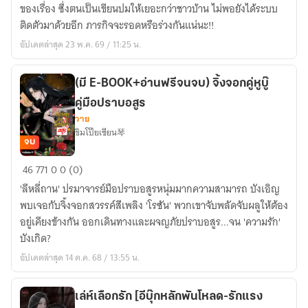
ใจ
ของเรื่อง ซึ่งตนเป็นเขียนปมให้เยอะกว่าชาวบ้าน ไม่พอยังได้ระบบ
ติดตัวมาด้วยอีก ภารกิจจะรอดหรือร่วงกันแน่นะ!!
อัปเดตล่าสุด 23 พ.ค. 69 / 11:25 น.
(มี E-BOOK+อ่านฟรีจนจบ) จิ้งจอกคู่หูบู๊
คู่มือปราบอสูร
วาย
ขิมโป๊ยเซียน琴
จบ
(มี
46
771
0
0 (0)
E-
'ลีหลี่ถาน' ปรมาจารย์มือปราบอสูรหนุ่มมากความสามารถ บังเอิญ
BOOK+อ่าน
พบเจอกับจิ้งจอกสวรรค์สีเพลิง 'โรซัน' พวกเขาจับพลัดจับผลูให้ต้อง
ฟรี
อยู่เคียงข้างกัน ออกเดินทางและผจญภัยปราบอสูร...จน 'ความรัก'
จนจบ)
บังเกิด?
จิ้งจอก
อัปเดตล่าสุด 14 ต.ค. 68 / 13:55 น.
คู่หู
บู๊
คู่มือ
เล่ห์เลือกรัก [อีบุ๊กหลักพันโหลด-รักแรง