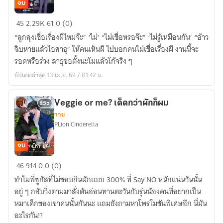
จบ
[มีE-
45
2.29K
61
0 (0)
Book]
“ลูกลุงเชื่อเรื่องผีไหมจ๊ะ” ‘ไม่’ “ไม่เชื่อหรอจ๊ะ” ‘ไม่รู้เหมือนกัน’ “อ้าว
เห้ย…
ฉิบหายแล้วไอสาธุ” ให้คนเห็นผี ไปบอกคนไม่เชื่อเรื่องผี งานนี้จะ
สาธุ!
รอดหรือร่วง สาธุขอตั้งนะโมแล้วโก้จริง ๆ
นั่นGhostปะ
อัปเดตล่าสุด 13 เม.ย. 69 / 01:42 น.
จ๊ะ
|
#โกส
Veggie or me? เด็ดกว่าผักก็ผม
รีวิว
วาย
ปะ
PLion Cinderella
จ๊ะ
สาธุ
จบ
(Mpreg)
Veggie
46
914
0
0 (0)
or
ทำไมพี่ซูกัสที่ไม่ชอบกินผักแบบ 300% ที่ Say NO หนักแน่นวันนั้น
me?
อยู่ ๆ กลับวิ่งตามมาสั่งต้นอ่อนทานตะวันกับรุ่นน้องคนที่อยากเป็น
เด็ด
หมาเด็กของเขาคนนั้นกันนะ แถมยังถามหาโพรโมชันพิเศษอีก นี่มัน
กว่า
อะไรกัน!?
ผัก