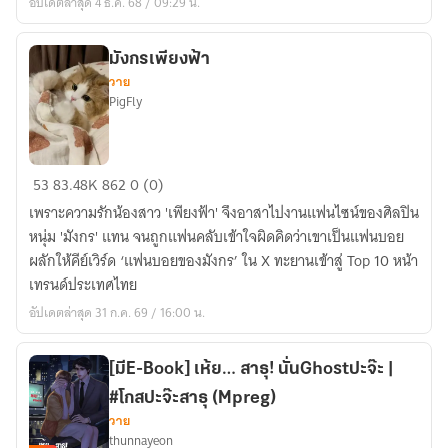
อัปเดตล่าสุด 4 ธ.ค. 68 / 09:29 น.
คุณ
นั่น
แหละ
มังกรเพียงฟ้า
วาย
ที่
PigFly
มโน
ไป
เอง!
มังกร
53
83.48K
862
0 (0)
เพียง
เพราะความรักน้องสาว 'เพียงฟ้า' จึงอาสาไปงานแฟนไซน์ของศิลปิน
ฟ้า
หนุ่ม 'มังกร' แทน จนถูกแฟนคลับเข้าใจผิดคิดว่าเขาเป็นแฟนบอย
ผลักให้คีย์เวิร์ด ‘แฟนบอยของมังกร’ ใน X ทะยานเข้าสู่ Top 10 หน้า
เทรนด์ประเทศไทย
อัปเดตล่าสุด 31 ก.ค. 69 / 16:00 น.
[มีE-Book] เห้ย… สาธุ! นั่นGhostปะจ๊ะ |
#โกสปะจ๊ะสาธุ (Mpreg)
วาย
thunnayeon