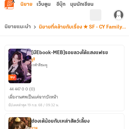
ข้ามไปยังเนื้อหาหลัก
นิยาย
เว็บตูน
อีบุ๊ก
มุมนักเขียน
นิยายแนะนำ
นิยายที่คล้ายกับเรื่อง ★ SF - CY Family {chanbaek} 。
[มีEbook-MEB]รอยลวงใต้แสงแฟรช
ยูริ
เวฬาสีชมพู
จบ
[มีEbook-
44
447
0
0 (0)
MEB]รอย
เมื่องานศพเป็นแค่ฉากบังหน้า
ลวง
อัปเดตล่าสุด 19 ก.ย. 68 / 09:32 น.
ใต้
แสง
แฟรช
ฮ่องเต้น้อยกับเหล่าสัตว์เลี้ยง
วาย