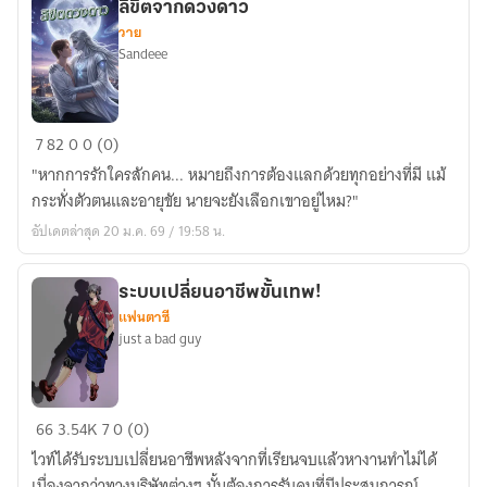
ลิขิตจากดวงดาว
วาย
Sandeee
ลิขิต
7
82
0
0 (0)
จาก
"หากการรักใครสักคน... หมายถึงการต้องแลกด้วยทุกอย่างที่มี แม้
ดวงดาว
กระทั่งตัวตนและอายุขัย นายจะยังเลือกเขาอยู่ไหม?"
อัปเดตล่าสุด 20 ม.ค. 69 / 19:58 น.
ระบบเปลี่ยนอาชีพขั้นเทพ!
แฟนตาซี
just a bad guy
ระบบ
66
3.54K
7
0 (0)
เปลี่ยน
ไวท์ได้รับระบบเปลี่ยนอาชีพหลังจากที่เรียนจบแล้วหางานทำไม่ได้
อาชีพ
เนื่องจากว่าทางบริษัทต่างๆ นั้นต้องการรับคนที่มีประสบการณ์