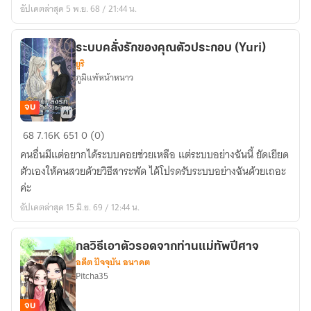
อัปเดตล่าสุด 5 พ.ย. 68 / 21:44 น.
ก็ผม
ระบบคลั่งรักของคุณตัวประกอบ (Yuri)
ยูริ
ภูมิแพ้หน้าหนาว
จบ
ระบบ
68
7.16K
651
0 (0)
คลั่ง
คนอื่นมีแต่อยากได้ระบบคอยช่วยเหลือ แต่ระบบอย่างฉันนี้ ยัดเยียด
รัก
ตัวเองให้คนสวยด้วยวิธีสาระพัด ได้โปรดรับระบบอย่างฉันด้วยเถอะ
ของ
ค่ะ
คุณ
อัปเดตล่าสุด 15 มิ.ย. 69 / 12:44 น.
ตัวประกอบ
(Yuri)
กลวิธีเอาตัวรอดจากท่านแม่ทัพปีศาจ
อดีต ปัจจุบัน อนาคต
Pitcha35
จบ