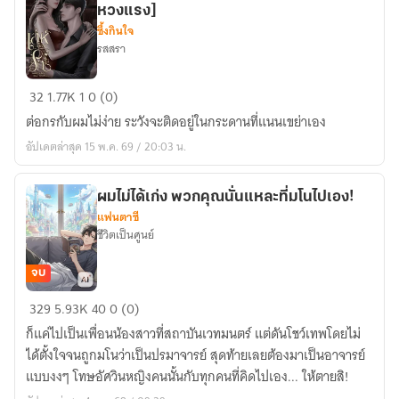
ปราบ
หวงแรง]
อสูร
ซึ้งกินใจ
รสสรา
เล่ห์
32
1.77K
1
0 (0)
เลือก
ต่อกรกับผมไม่ง่าย ระวังจะติดอยู่ในกระดานที่แนนเขย่าเอง
รัก
อัปเดตล่าสุด 15 พ.ค. 69 / 20:03 น.
[อี
บุ๊ก
หลัก
ผมไม่ได้เก่ง พวกคุณนั่นแหละที่มโนไปเอง!
แฟนตาซี
พัน
ชีวิตเป็นศูนย์
โหลด-
รัก
จบ
แรง
ผม
หวง
329
5.93K
40
0 (0)
ไม่
แรง]
ก็แค่ไปเป็นเพื่อนน้องสาวที่สถาบันเวทมนตร์ แต่ดันโชว์เทพโดยไม่
ได้
ได้ตั้งใจจนถูกมโนว่าเป็นปรมาจารย์ สุดท้ายเลยต้องมาเป็นอาจารย์
เก่ง
แบบงงๆ โทษอัศวินหญิงคนนั้นกับทุกคนที่คิดไปเอง... ให้ตายสิ!
พวก