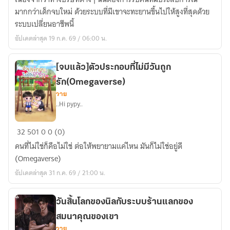
ขั้น
มากกว่าเด็กจบใหม่ ด้วยระบบที่มีเขาจะทะยานขึ้นไปให้สูงที่สุดด้วย
เทพ!
ระบบเปลี่ยนอาชีพนี้
อัปเดตล่าสุด 19 ก.ค. 69 / 06:00 น.
[จบแล้ว]ตัวประกอบที่ไม่มีวันถูก
รัก(Omegaverse)
วาย
..Hi pypy..
[จบ
32
501
0
0 (0)
แล้ว]ตัวประกอบ
คนที่ไม่ใช่ก็คือไม่ใช่ ต่อให้พยายามแค่ไหน มันก็ไม่ใช่อยู่ดี
ที่
(Omegaverse)
ไม่มี
อัปเดตล่าสุด 31 ก.ค. 69 / 21:00 น.
วัน
ถูก
รัก(Omegaverse)
วันสิ้นโลกของนิลกับระบบร้านแลกของ
สมนาคุณของเขา
วาย