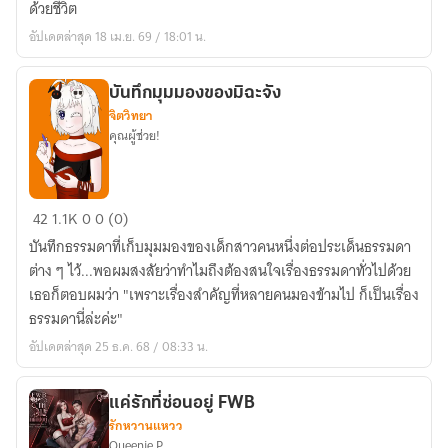
ด้วยชีวิต
Defendant)
อัปเดตล่าสุด 18 เม.ย. 69 / 18:01 น.
บันทึกมุมมองของมิฉะจัง
จิตวิทยา
คุณผู้ช่วย!
บันทึก
42
1.1K
0
0 (0)
มุม
บันทึกธรรมดาที่เก็บมุมมองของเด็กสาวคนหนึ่งต่อประเด็นธรรมดา
มอง
ต่าง ๆ ไว้...พอผมสงสัยว่าทำไมถึงต้องสนใจเรื่องธรรมดาทั่วไปด้วย
ของ
เธอก็ตอบผมว่า "เพราะเรื่องสำคัญที่หลายคนมองข้ามไป ก็เป็นเรื่อง
มิ
ธรรมดานี่ล่ะค่ะ"
ฉะ
อัปเดตล่าสุด 25 ธ.ค. 68 / 08:33 น.
จัง
แค่รักที่ซ่อนอยู่ FWB
รักหวานแหวว
Queenie P.