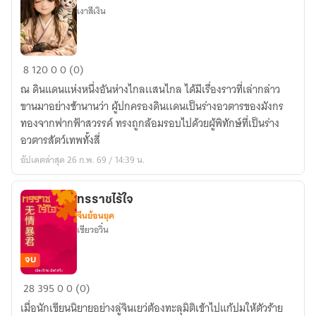
เงาสีเงิน
ฮ่องเต้
8
120
0
0 (0)
น้อย
ณ ดินแดนแห่งหนึ่งอันห่างไกลเเสนไกล ได้มีเรื่องราวที่เล่ากล่าว
กับ
ขานมาอย่างช้านานว่า ผู้ปกครองดินเเดนเป็นร่างอวตารของมังกร
เหล่า
ทองจากฟากฟ้าสวรรค์ ทรงถูกล้อมรอบไปด้วยผู้พิทักษ์ที่เป็นร่าง
สัตว์
อวตารสัตว์เทพทั้งสี่
เลี้ยง
อัปเดตล่าสุด 26 ก.พ. 69 / 14:39 น.
ทรราชไร้ใจ
จีนย้อนยุค
เซียวอวิ๋น
จบ
ทรราช
28
395
0
0 (0)
ไร้
เมื่อนักเขียนนิยายอย่างลู่จินเยว่ต้องทะลุมิติเข้าไปแก้ปมให้ตัวร้าย