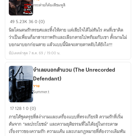
กระต่ายก็ต้องสีชมพูสิ
วัน
49
5.23K
36
0 (0)
สิ้น
นิลโดนคนรักทรยศและทิ้งให้ตาย แต่เสียใจได้ไม่ทันไร คนที่เขาคิด
โลก
ว่าเป็นเพื่อนก็มาสารภาพรักและเลือกตายไปพร้อมกับเขา ตั้งนานไม่
ของ
บอกมาบอกก่อนตาย แล้วแบบนี้นิลจะตายตาหลับได้ยังไง!!!
นิล
อัปเดตล่าสุด 7 ส.ค. 69 / 19:00 น.
กับ
ระบบ
ร้าน
จำเลยนอกสำนวน (The Unrecorded
แลก
Defendant)
ของ
วาย
Summer.t
สมนาคุณ
ของ
จำเลย
เขา
17
128
1
0 (0)
นอก
ภายใต้ชุดครุยที่สง่างามและเครื่องแบบที่ทรงเกียรติ ความรักที่เริ่ม
สำนวน
ต้นจาก “ผลประโยชน์” และความยุติธรรมที่ไม่ได้อยู่ในกระดาษ
(The
เรื่องราวของความรัก ความแค้น และเกมกฎหมายที่ต้องวางเดิมพัน
Unrecorded