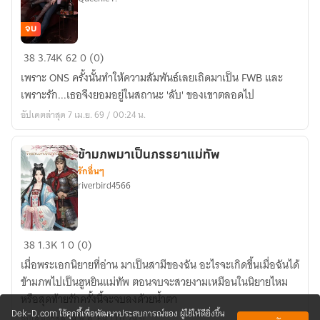
จบ
แค่
38
3.74K
62
0 (0)
รัก
เพราะ ONS ครั้งนั้นทำให้ความสัมพันธ์เลยเถิดมาเป็น FWB และ
ที่
เพราะรัก...เธอจึงยอมอยู่ในสถานะ 'ลับ' ของเขาตลอดไป
ซ่อน
อัปเดตล่าสุด 7 เม.ย. 69 / 00:24 น.
อยู่
FWB
ข้ามภพมาเป็นภรรยาแม่ทัพ
รักอื่นๆ
riverbird4566
ข้าม
38
1.3K
1
0 (0)
ภพ
เมื่อพระเอกนิยายที่อ่าน มาเป็นสามีของฉัน อะไรจะเกิดขึ้นเมื่อฉันได้
มา
ข้ามภพไปเป็นฮูหยินแม่ทัพ ตอนจบจะสวยงามเหมือนในนิยายไหม
เป็น
หรือสุดท้ายรักครั้งนี้จะจบลงด้วยน้ำตา
ภรรยา
Dek-D.com ใช้คุกกี้เพื่อพัฒนาประสบการณ์ของ ผู้ใช้ให้ดียิ่งขึ้น
อัปเดตล่าสุด 19 พ.ค. 69 / 01:29 น.