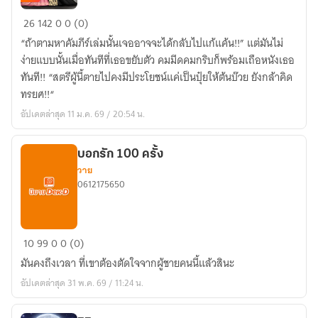
กลวิธี
26
142
0
0 (0)
เอา
“ถ้าตามหาคัมภีร์เล่มนั้นเจออาจจะได้กลับไปแก้แค้น!!” แต่มันไม่
ตัว
ง่ายแบบนั้นเมื่อทันทีที่เธอขยับตัว คมมีดคมกริบก็พร้อมเถือหนังเธอ
รอด
ทันที!! “สตรีผู้นี้ตายไปคงมีประโยชน์แค่เป็นปุ๋ยให้ต้นบ๊วย ยังกล้าคิด
จาก
ทรยศ!!“
ท่าน
อัปเดตล่าสุด 11 ม.ค. 69 / 20:54 น.
แม่ทัพ
ปีศาจ
บอกรัก 100 ครั้ง
วาย
0612175650
บอก
10
99
0
0 (0)
รัก
มันคงถึงเวลา ที่เขาต้องตัดใจจากผู้ชายคนนี้แล้วสินะ
100
อัปเดตล่าสุด 31 พ.ค. 69 / 11:24 น.
ครั้ง