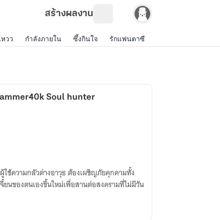
สร้างผลงาน
แหวว
กำลังภายใน
ซึ้งกินใจ
รักแฟนตาซี
รักดราม่า
แฟนฟิคฝ
hammer40k Soul hunter
้ใช้ความกลัวต่างอาวุธ ต้องเผชิญภัยคุกคามทั้ง
้ยนของตนเองขึ้นใหม่เพื่อสานต่อสงครามที่ไม่มีวัน