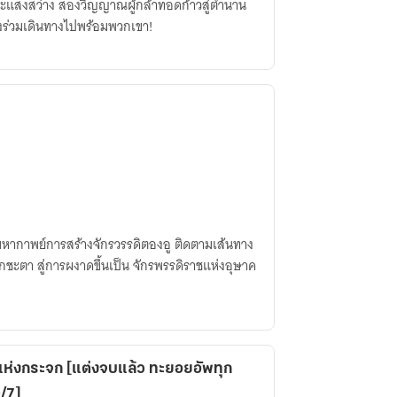
ะแสงสว่าง สองวิญญาณผู้กล้าทอดก้าวสู่ตำนาน
งร่วมเดินทางไปพร้อมพวกเขา!
่มหากาพย์การสร้างจักรวรรดิตองอู ติดตามเส้นทาง
กชะตา สู่การผงาดขึ้นเป็น จักรพรรดิราชแห่งอุษาค
แห่งกระจก [แต่งจบแล้ว ทะยอยอัพทุก
0/7]