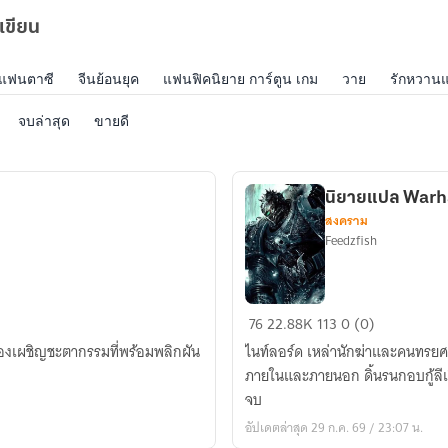
เขียน
แฟนตาซี
จีนย้อนยุค
แฟนฟิคนิยาย การ์ตูน เกม
วาย
รักหวาน
จบล่าสุด
ขายดี
นิยายแปล War
สงคราม
Feedzfish
นิยาย
76
22.88K
113
0 (0)
แปล
ต้องเผชิญชะตากรรมที่พร้อมพลิกผัน
ไนท์ลอร์ด เหล่านักฆ่าและคนทรยศผู
Warhammer40k
ภายในและภายนอก ดิ้นรนกอบกู้ลีเจี
Soul
จบ
hunter
อัปเดตล่าสุด 29 ก.ค. 69 / 23:07 น.