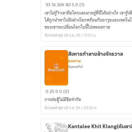
Full
93
16.36K
80
5.0 (1)
Metal
เขาไม่รู้ว่าเขาคือใครและมาอยู่ที่นี่ได้อย่างไร เขารู้เ
Jacket
ได้ถูกนําพาไปยังต่างโลกพร้อมกับอาวุธและเทคโนโ
ยุทธการ
ของเขาจะเปลี่ยนโลกใบนี้ไปตลอดกาล
เปลี่ยน
อัปเดตล่าสุด 28 ก.ค. 69 / 13:07 น.
แดน
แฟนตาซี
สังหารทำลายล้างจักรวาล
สงคราม
NamePVI
สังหาร
0
25
0
0 (0)
ทำลาย
การต่อสู้ไม่มีขีดจำกัด
ล้าง
อัปเดตล่าสุด 28 ก.ค. 69 / 02:56 น.
จักรวาล
Kantalee Khit Klang(คันตาลี