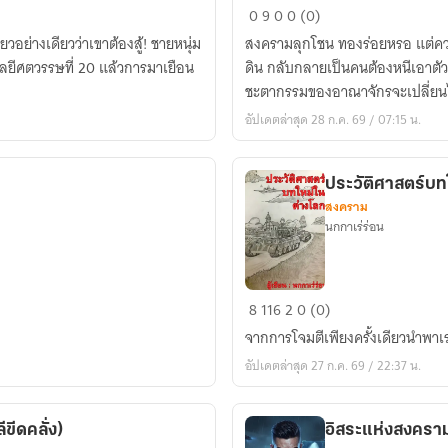
The
0
9
0
0 (0)
RockroseWold:War
พียวอย่างเดียวว่าเขาต้องสู้! ชายหนุ่ม
สงครามลุกโชน ทองร่อยหรอ แต่ความ
of
ลยีศตวรรษที่ 20 แล้วการมาเยือน
ดิน กลับกลายเป็นคนต้องหนีเอาตัวรอ
the
ชะตากรรมของอาณาจักรจะเปลี่ย
Three
อัปเดตล่าสุด 28 ก.ค. 69 / 07:15 น.
Directions
(ss1)
ประวัติศาสตร์บท
สงคราม
นกกาเร่ร่อน
ประวัติศาสตร์
8
116
2
0 (0)
บท
จากการโจมตีเพียงครั้งเดียวนำพาเ
ใหม่
อัปเดตล่าสุด 27 ก.ค. 69 / 22:37 น.
ใน
ต่าง
โลก
ขีดคลั่ง)
อิสระแห่งสงครา