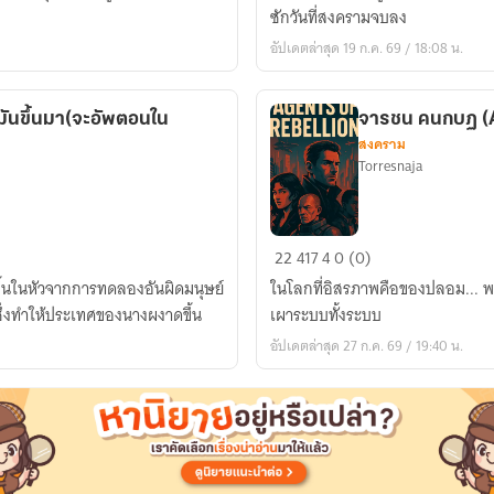
รบ
ซักวันที่สงครามจบลง
ฟรี
ของ
อัปเดตล่าสุด 19 ก.ค. 69 / 18:08 น.
ถึง
แพทย์
30/7]
สนาม
สี
งมันขึ้นมา(จะอัพตอนใน
จารชน คนกบฏ (A
คราม
สงคราม
Torresnaja
จาร
22
417
4
0 (0)
ชน
ขึ้นในหัวจากการทดลองอันผิดมนุษย์
ในโลกที่อิสรภาพคือของปลอม... พวก
คน
บซึ่งทำให้ประเทศของนางผงาดขึ้น
เผาระบบทั้งระบบ
กบฏ
อัปเดตล่าสุด 27 ก.ค. 69 / 19:40 น.
(Agents
of
Rebellion)