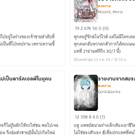
สงคราม
Moonlit_Mirror
ส
79
2.67K
56
0 (0)
โน
ทุกคนรู้จักสโนว์ไวท์ แต่ไม่มีใครเคย
ไวท์
่เป็นที่โปรดปราน เพราะความขี้
ทุกคนกลับหวาดกลัวการได้คะแนนเต็ม
กับ
บทที่ 21อ่านฟรีถึง 30/7 นี้)
ลำนำ
อัปเดตล่าสุด 23 ก.ค. 69 / 18:30 น.
แห่ง
กระจก
[แต่ง
ดใหม่เป็นดาร์คเอลฟ์ในยุคน
รายงานจากสมรภ
จบ
สงคราม
แล้ว
GorillaGorilla
ทะ
ยอ
ยอัพ
รายงาน
12
398
8
4.0 (1)
ทุก
จาก
ใครก็ไม่รู้ผลักให้รถไฟชน พอไปเจอ
บลู แพทย์สนามร่างเล็กต้องเอาชี
วัน
สมรภูมิ
 จึงสุ่มส่งชายผู้นั้นไปเกิดใหม่
ไม่ใช่ของตัวเอง สู้เพื่อประเทศที่ตนไ
อ่าน