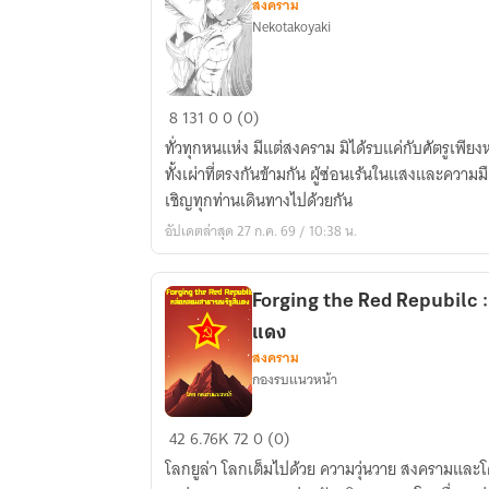
สงคราม
Nekotakoyaki
Kantalee
8
131
0
0 (0)
Khit
ทั่วทุกหนแห่ง มีแต่สงคราม มิได้รบแค่กับศัตรูเพียง
Klang(คัน
ทั้งเผ่าที่ตรงกันข้ามกัน ผู้ซ่อนเร้นในแสงและความม
ตา
เชิญทุกท่านเดินทางไปด้วยกัน
ลี
อัปเดตล่าสุด 27 ก.ค. 69 / 10:38 น.
ขีด
คลั่ง)
Forging the Red Repubilc 
แดง
สงคราม
กองรบแนวหน้า
Forging
42
6.76K
72
0 (0)
the
โลกยูล่า โลกเต็มไปด้วย ความวุ่นวาย สงครามแ
Red