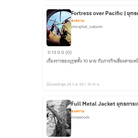
Fortress over Pacific | ยุทธ
สงคราม
phiraphat_suksom
Fortress
0
13
0
0 (0)
over
เรื่องราวของบุรุษทั้ง 10 นาย กับภารกิจเสี่ยงตาย
Pacific
|
ยุทธการ
อัปเดตล่าสุด 28 ก.ค. 69 / 16:16 น.
ป้อม
บิน
เย้ย
Full Metal Jacket ยุทธการ
ฟ้า
สงคราม
Innawoods