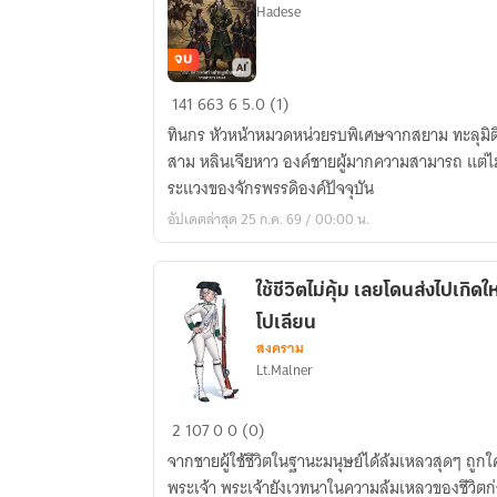
Hadese
จบ
การ
141
663
6
5.0 (1)
กบฏ
ทินกร หัวหน้าหมวดหน่วยรบพิเศษจากสยาม ทะลุมิติไปอยู่ในร่างของเจ้าชายลำดับที่
ของ
สาม หลินเจียหาว องค์ชายผู้มากความสามารถ แต่ไม
องค์
ระแวงของจักรพรรดิองค์ปัจจุบัน
ชาย
อัปเดตล่าสุด 25 ก.ค. 69 / 00:00 น.
สาม
ใช้ชีวิตไม่คุ้ม เลยโดนส่งไปเกิ
โปเลียน
สงคราม
Lt.Malner
ใช้
2
107
0
0 (0)
ชีวิต
จากชายผู้ใช้ชีวิตในฐานะมนุษย์ได้ล้มเหลวสุดๆ ถูก
ไม่
พระเจ้า พระเจ้ายังเวทนาในความล้มเหลวของชีวิตก่อน