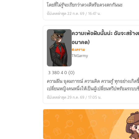
คุ้ม
โดยที่ไม่รู้จะเรียกว่าดวงดีหรือดวงตกกันนะ
เลย
อัปเดตล่าสุด 22 ก.ค. 69 / 16:47 น.
โดน
ส่ง
ไป
ความเพ้อฝันนั้นน่ะ ฉันจะสร้า
เกิด
อนาคต)
ใหม่
สงคราม
เป็น
TNGarmy
ดาร์
ค
ความ
3
380
4
0 (0)
เอลฟ์
เพ้อ
ความฝัน อุดมการณ์ ความคิด ความรู้ ทุกอย่างเกิด
ใน
ฝัน
เปลี่ยนหญิงคนหนึ่งให้เป็นผู้เปลี่ยนทวีปพร้อมระบ
ยุ
นั้น
อัปเดตล่าสุด 29 ก.ค. 69 / 17:05 น.
คน
น่ะ
โป
ฉัน
เลียน
จะ
สร้าง
มัน
ขึ้น