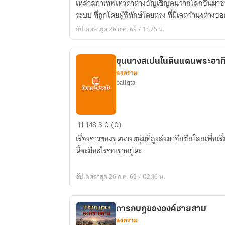
เหล่าสภาเทพเทวดาต่างอัญเชิญคนจากโลกอื่นมาช่วยเป็
Repubilc
ระบบ ที่ถูกโดยผู้พิทักษ์โดยตรง ที่มีเจตจำนงต่างอ
:
อัปเดตล่าสุด 26 ก.ค. 69 / 15:25 น.
หล่อ
หลอม
สาธารณรัฐ
ขุนนางสเปนในดินแดนพระอาทิ
สี
สงคราม
แดง
ballgta
ขุนนาง
11
148
3
0 (0)
สเปน
เรื่องราวของขุนนางหนุ่มที่ถูงส่งมาอีกซีกโลกเพื่อเร
ใน
นี้จะมีอะไรรอเขาอยู่นะ
ดิน
แดน
อัปเดตล่าสุด 26 ก.ค. 69 / 02:16 น.
พระอาทิตย์
การกบฏขององค์ชายสาม
สงคราม