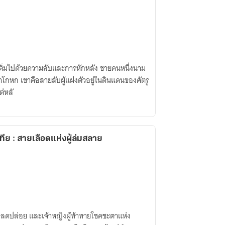
งคำโกหก เขาคือสายลับผู้แฝงตัวอยู่ในดินแดนของศัตรู
รกิจที่ไม่มีใครกล้ารับ แต่หลั
ีย : สายเลือดแห่งผู้ล่มสลาย
ปลดปล่อย และเจ้าหญิงผู้ท้าทายโชคชะตาแห่ง