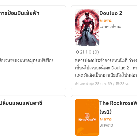
การป้อมบินเย้ยฟ้า
Douluo 2
สงคราม
แต่งตามใจผม
Douluo
0
21
1
0 (0)
2
เหนือเวหาของมหาสมุทรแปซิฟิก!
ทหารปลดประจำการคนหนึ่งที่ ว่างงาน เ
เลื่อนไปเจออะนิเมะ Douluo 2 . หลังจากดูจบเขากับ ไม่ค่อยชอบ เพราะมันโกงเกิน
เเละ มันยังเป็นหมาเลียเกินไปหน่อ
อัปเดตล่าสุด 28 ก.ค. 69 / 15:28 น.
เปลี่ยนแดนแฟนตาซี
The RockroseWo
(ss1)
สงคราม
Bravo10