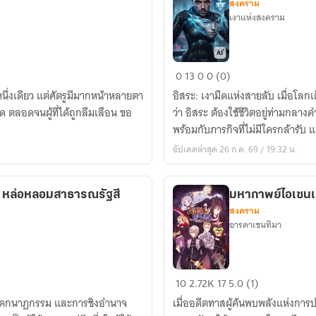
สงคราม
เงาแห่งสงคราม
อิสระ
0
13
0
0 (0)
แห่ง
หนึ่งเดียว แต่ศัตรูมีมากหน้าหลายตา
อิสระ: เงามืดแห่งสายลับ เมื่อโลกเต็มไปด้วยความลับและการหักหลัง ชายคนหนึ่งนาม
สงคราม
ืด ตลอดจนผู้ที่ได้ถูกลืมเลือน ขอ
ว่า อิสระ ต้องใช้ชีวิตอยู่ท่ามกลา
พร้อมกับภา
อัปเดตล่าสุด 26 ก.ค. 69 / 19:32 น.
: หล่อหลอมสาธารณรัฐสี
มหากาพย์ไอเซนเท
สงคราม
อารดาเซนทิมา
มหา
10
2.72K
17
5.0 (1)
กาพย์
ละโคกนาฎกรรม และการชิงอำนาจ
เมื่ออดีตทาสผู้ค้นพบพลังแห่งการ
ไอ