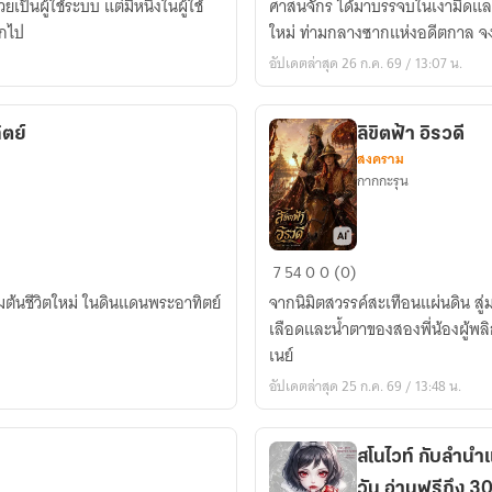
นผู้ใช้ระบบ แต่มีหนึ่งในผู้ใช้
ศาสนจักร ได้มาบรรจบในเงามืดแล
เซน
อกไป
ใหม่ ท่ามกลางซากแห่งอดีตกาล จ
เทีย
อัปเดตล่าสุด 26 ก.ค. 69 / 13:07 น.
:
สาย
เลือด
ตย์
ลิขิตฟ้า อิรวดี
แห่ง
สงคราม
ผู้
กากกะรุน
ล่ม
สลาย
ลิขิต
7
54
0
0 (0)
ฟ้า
ิ่มต้นชีวิตใหม่ ในดินแดนพระอาทิตย์
จากนิมิตสวรรค์สะเทือนแผ่นดิน สู
อิ
เลือดและน้ำตาของสองพี่น้องผู้พลิ
รวดี
เนย์
อัปเดตล่าสุด 25 ก.ค. 69 / 13:48 น.
สโนไวท์ กับลำนำ
วัน อ่านฟรีถึง 3