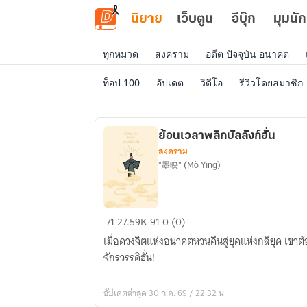
ข้ามไปยังเนื้อหาหลัก
นิยาย
เว็บตูน
อีบุ๊ก
มุมนัก
ทุกหมวด
สงคราม
อดีต ปัจจุบัน อนาคต
ท็อป 100
อัปเดต
วิดีโอ
รีวิวโดยสมาชิก
ย้อนเวลาพลิกบัลลังก์ฮั่น
สงคราม
"墨映" (Mò Yìng)
ย้อน
71
27.59K
91
0 (0)
เวลา
เมื่อดวงจิตแห่งอนาคตหวนคืนสู่ยุคแห่งกลียุค เขา
พลิก
จักรวรรดิฮั่น!
บัลลังก์
ฮั่น
อัปเดตล่าสุด 30 ก.ค. 69 / 22:32 น.