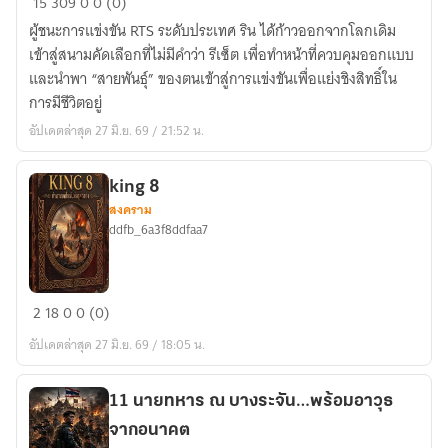
15
309
0
0 (0)
แห่ง
ผู้ชนะการแข่งขัน RTS ระดับประเทศ ริน ได้ก้าวออกจากโลกเดิม
สาย
เข้าสู่สนามคัดเลือกที่ไม่มีคำว่า รีเซ็ต เพื่อทำหน้าที่ควบคุมออกแบบ
พันธุ์
และนำพา “สายพันธุ์” ของตนเข้าสู่การแข่งขันเพื่อแย่งชิงสิทธิ์ใน
การมีชีวิตอยู่
อัปเดตล่าสุด 27 มิ.ย. 69 / 21:52 น.
king 8
สงคราม
ddfb_6a3f8ddfaa7
king
2
18
0
0 (0)
8
อัปเดตล่าสุด 27 มิ.ย. 69 / 18:05 น.
11 นายทหาร ณ บางระจัน…พร้อมอาวุธ
จากอนาคต