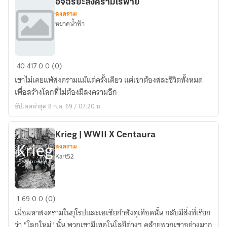
รี
อัจฉริยะสงครามไร้พ่าย
สงคราม
ไรท์)
หยาดน้ำฟ้า
อัจฉริยะ
40
417
0
0 (0)
สงคราม
เขาไม่เคยแพ้สงครามแม้แต่ครั้งเดียว แต่เขาต้องสละชีวิตทั้งหมด
ไร้
เพื่อสร้างโลกที่ไม่ต้องมีสงครามอีก
พ่าย
อัปเดตล่าสุด 8 ก.ค. 69 / 07:20 น.
Krieg | WWII X Centaura
สงคราม
Kart52
Krieg
1
69
0
0 (0)
|
เมื่อมหาสงครามในยุโรปและเอเซียกำลังดุเดือดนั้น กลับมีสิ่งที่เรียก
WWII
ว่า "โลกใหม่" นั้น พวกเขามีเทคโนโลยีต่างๆ คล้ายพวกเขาอย่างมาก