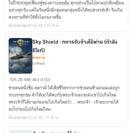
ในปี1890ยุคเฟื่องฟูของคาวบอยนั้น ทุกอย่างเป็นไปตามปกติเหมือน
heaven
อย่างทุกวัน แต่ในวันหนึ่งมีกลุ่มคนกลุ่มหนึ่งได้พบสวรรค์เข้า จึงเกิด
สงครามที่ทําให้ทั้งโลกผงาดขึ้น
อัปเดตล่าสุด 8 ก.ค. 69 / 20:10 น.
Sky Shield : ทหารรับจ้างไร้พ่าย (กำลัง
รีไรท์)
สงคราม
IcePasit
Sky
105
28.94K
463
0 (0)
Shield
ชายคนหนึ่งชื่อ คลาวด์ ได้เสียชีวิตจากการช่วยคนข้ามถนนและถูก
:
รถบรรทุกชน ทำให้เขาได้พบกับพระเจ้าและจะส่งเขาไปเกิดใหม่
ทหาร
พระเจ้าก็ได้ถามก่อนจะไปเกิดใหม่ว่า.... พระเจ้า : เจ้าอยากจะได้
รับจ้าง
อะไรก่อนไปเกิดใหม่ไหม
ไร้
อัปเดตล่าสุด 8 ก.ค. 69 / 17:35 น.
พ่าย
(กำลัง