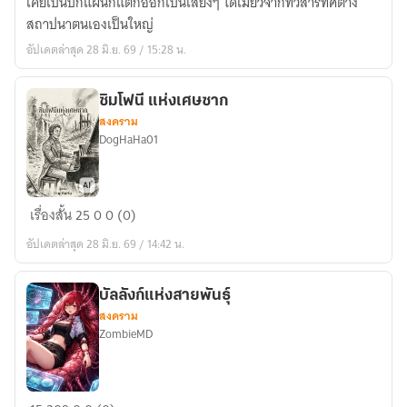
เคยเป็นปึกแผ่นก็แตกออกเป็นเสี่ยงๆ ไดเมียวจากทั่วสารทิศต่าง
รบ
สถาปนาตนเองเป็นใหญ่
สยบ
อัปเดตล่าสุด 28 มิ.ย. 69 / 15:28 น.
อาทิตย์
อุทัย
ซิมโฟนี แห่งเศษซาก
สงคราม
DogHaHa01
ซิมโฟนี
เรื่องสั้น
25
0
0 (0)
แห่ง
อัปเดตล่าสุด 28 มิ.ย. 69 / 14:42 น.
เศษ
ซาก
บัลลังก์แห่งสายพันธุ์
สงคราม
ZombieMD
บัลลังก์