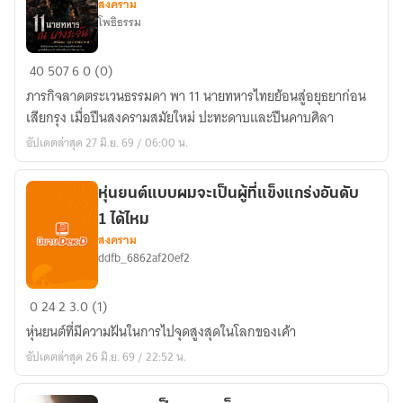
สงคราม
โพธิธรรม
11
40
507
6
0 (0)
นาย
ภารกิจลาดตระเวนธรรมดา พา 11 นายทหารไทยย้อนสู่อยุธยาก่อน
ทหาร
เสียกรุง เมื่อปืนสงครามสมัยใหม่ ปะทะดาบและปืนคาบศิลา
ณ
อัปเดตล่าสุด 27 มิ.ย. 69 / 06:00 น.
บางระจัน…
พร้อม
อาวุธ
หุ่นยนต์แบบผมจะเป็นผู้ที่แข็งแกร่งอันดับ
จาก
1 ได้ไหม
อนาคต
สงคราม
ddfb_6862af20ef2
หุ่น
0
24
2
3.0 (1)
ยนต์
หุ่นยนต์ที่มีความฝันในการไปจุดสูงสุดในโลกของเค้า
แบบ
อัปเดตล่าสุด 26 มิ.ย. 69 / 22:52 น.
ผม
จะ