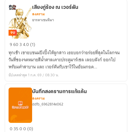
โลก
เสียงกู่ร้อง ณ เวอร์ดัน
สงคราม
สงคราม
แต่
อารดาเซนทิมา
มา
เป็น
จบ
ตอน
เสียง
9
60
3
4.0 (1)
ทีม
กู่
ทุกเช้า เขาอบขนมปังปิ้งให้ลูกสาว เธอบอกว่าอร่อยที่สุดในโลกจน
แตก
ร้อง
วันที่ซองจดหมายสีน้ำตาลเคาะประตูมาร์เซล เลอบลังก์ ออกไป
เนี่ย
ณ
พร้อมคำสาบาน และ เวอร์ดันรับเขาไว้ในอ้อมกอด...
นะ!?
เวอร์
อัปเดตล่าสุด 1 ก.ค. 69 / 08:30 น.
ฉิบหาย
ดัน
แล้ว!!!
บันทึกสงครามการแก้แค้น
สงคราม
ddfb_6962814e062
บันทึก
0
35
0
0 (0)