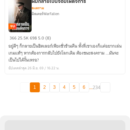
เป็น
ผมกลายเป็นจอมเผด็จการ
สงคราม
ผู้
มิสเตอร์WarFallen
ที่
แข็งแกร่ง
จบ
อันดับ
ผม
1
366
25.5K
698
5.0 (8)
กลาย
ได้
อยู่ดีๆ ก็กลายเป็นฮิตเลอร์เพียงชั่วข้ามคืน ทั้งที่เขาเองก็แค่อยากเล่น
เป็น
ไหม
เกมแท้ๆ หากต้องการกลับไปยังโลกเดิม ต้องชนะสงคราม ...มันจะ
จอม
เป็นไปได้งั้นเหรอ?
เผด็จการ
อัปเดตล่าสุด 26 มิ.ย. 69 / 16:22 น.
...
234
1
2
3
4
5
6