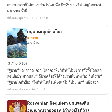
X
และพวกเขาก็ได้พบว่า ข้างในโลกนั้น มีทรัพยากรที่สำคัญในการทำ
Centaura
สงครามครั้งนี่
อัปเดตล่าสุด 7 ก.ค. 69 / 11:32 น.
มนุษย์ตะลุยข้ามโลก
สงคราม
alien0war
มนุษย์
3
74
0
0 (0)
ตะลุย
รัฐบาลที่หลังจากสงครามโลกครั้งที่3ก็ทำให้ประชากรทั่วทั้งโลกลด
ข้าม
ลงไปอย่างมากและรังสีนิวเคลียร์ที่ได้กระจายไปทั่วพร้อมกับไวรัสที่
โลก
รัฐบาลได้ทำขึ้นมาจึงทำให้เหลือเพียงแค่ไม่กี่ประเทศที่เหลือรอด
อัปเดตล่าสุด 2 ก.ค. 69 / 00:37 น.
Rosvenian Requiem บทเพลงคืน
วิญญาณจักรวรรดิ (กำลังรีไรท์จ้า)