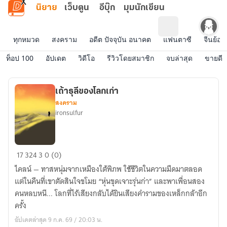
ข้ามไปยังเนื้อหาหลัก
นิยาย
เว็บตูน
อีบุ๊ก
มุมนักเขียน
ทุกหมวด
สงคราม
อดีต ปัจจุบัน อนาคต
แฟนตาซี
จีนย้อน
ท็อป 100
อัปเดต
วิดีโอ
รีวิวโดยสมาชิก
จบล่าสุด
ขายดี
เถ้าธุลีของโลกเก่า
สงคราม
ironsulfur
เถ้า
17
324
3
0 (0)
ธุลี
ไคลน์ — ทาสหนุ่มจากเหมืองใต้พิภพ ใช้ชีวิตในความมืดมาตลอด
ของ
แต่ในคืนที่เขาตัดสินใจขโมย “หุ่นขุดเจาะรุ่นก่า” และพาเพื่อนสอง
โลก
คนหลบหนี... โลกที่ไร้เสียงกลับได้ยินเสียงคำรามของเหล็กกล้าอีก
เก่า
ครั้ง
อัปเดตล่าสุด 9 ก.ค. 69 / 20:03 น.