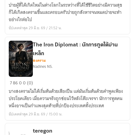
สงคราม
ปายผู้ที่ได้เกิดใหม่ในต่างโลกในระหว่างที่ได้ใช้ชีวิตอย่างมีความสุข
การ
ก็ได้เกิดสงครามขึ้นและครอบครัวปายถูกสังหารจนหมดปายจะทำ
แก้
อย่างไรต่อไป
แค้น
อัปเดตล่าสุด 29 มิ.ย. 69 / 21:52 น.
The Iron Diplomat : นักการทูตใต้ม่าน
เหล็ก
สงคราม
Nadines NS.
The
7
86
0
0 (0)
Iron
บางสงครามไม่ได้เริ่มต้นด้วยเสียงปืน แต่มันเริ่มต้นด้วยคำพูดเพียง
Diplomat
ประโยคเดียว เมื่อความจริงถูกซ่อนไว้หลังโต๊ะเจรจา นักการทูตคน
:
หนึ่งอาจเป็นกำแพงสุดท้ายที่ปกป้องประเทศทั้งประเทศ
นักการ
อัปเดตล่าสุด 29 มิ.ย. 69 / 15:00 น.
ทูต
ใต้
ม่าน
teregon