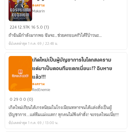
สงคราม
Makarin
Rosvenian
224
12.97K
16
5.0 (1)
Requiem
ถ้าฉันมีกำลังมากพอ ฉันจะ…ช่วยครอบครัวได้รึป่าวนะ…
บทเพลง
อัปเดตล่าสุด 1 ก.ค. 69 / 22:48 น.
คืน
วิญญาณ
จักรวรรดิ
เกิดใหม่เป็นผู้บัญชาการในโลกสงคราม
(กำลัง
แต่มาเป็นตอนทีมแตกเนี่ยนะ!? ฉิบหาย
รี
แล้ว!!!
ไรท์
สงคราม
จ้า)
RedEnemie
เกิด
0
29
0
0 (0)
ใหม่
เกิดใหม่เรียนได้เกรดนิยมในโรงเนียนทหารจนได้แต่งตั่งเป็นผู้
เป็น
บัญชาการ...แต่ทีมแม่งแตก! ทุกคนไม่ฟังคำสั่ง! จะรอดไหมเนี่ย!!!
ผู้
อัปเดตล่าสุด 1 ก.ค. 69 / 13:00 น.
บัญชาการ
ใน