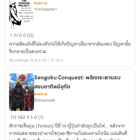
สงคราม
เหล็ก
†christopher†
teregon
1
31
0
0 (0)
ความขัดแย้งที่ไม่ลงตัวก่อให้เกิดปัญหาเมื่อเจรจาล้มเหลว ปัญหานั้น
จึงกลายเป็นสงคราม
อัปเดตล่าสุด 28 มิ.ย. 69 / 17:38 น.
Sengoku Conquest: พลิกกระดานรบ
สยบอาทิตย์อุทัย
สงคราม
นักรบมาแปล
Sengoku
112
682
9
5.0 (1)
Conquest:
ศักราชเท็นบุน (Tenbun) ปีที่ 14 ญี่ปุ่นกำลังลุกเป็นไฟ... หลังจาก
พลิก
การล่มสลายของอำนาจโชกุนอาชิกางะในสงครามโอนิน แผ่นดินที่
กระดาน